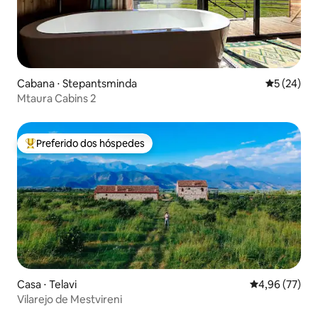
Cabana ⋅ Stepantsminda
5 de uma a
5 (24)
Mtaura Cabins 2
Preferido dos hóspedes
Entre os melhores preferidos dos hóspedes
Casa ⋅ Telavi
4,96 de uma a
4,96 (77)
Vilarejo de Mestvireni