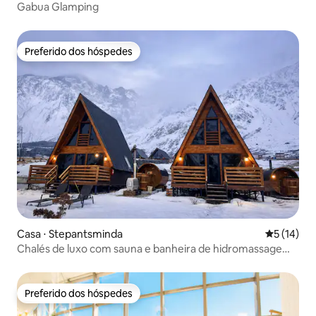
Gabua Glamping
Preferido dos hóspedes
Preferido dos hóspedes
Casa ⋅ Stepantsminda
5 de uma a
5 (14)
Chalés de luxo com sauna e banheira de hidromassagem |
Vistas deslumbrantes
Preferido dos hóspedes
Preferido dos hóspedes