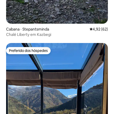
Cabana ⋅ Stepantsminda
4,92 de uma a
4,92 (62)
Chalé Liberty em Kazbegi
Preferido dos hóspedes
Preferido dos hóspedes