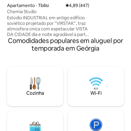
de som Bluetooth, 
Apartamento ⋅ Tbilisi
4,89 de uma avaliação média de 
4,89 (447)
totalmente equipa
Chemia Studio
romântico perfeit
Estúdio INDUSTRIAL em antigo edifício
garantido com aqu
soviético projetado por "VIRSTAK", traz
ar condicionado e 
atmosfera única com espetacular VISTA
fresco.
DA CIDADE dia e noite agradável a partir
Comodidades populares em aluguel por
da BANHEIRA. -100% FEITO À MÃO. - Não
é um apartamento
temporada em Geórgia
aconchegante/funcional ALEATÓRIO, as
comodidades dos estúdios consistem
em móveis antigos e industriais, para
algumas pessoas podem se sentir
desconfortáveis saindo de um gosto
pessoal. Vibração artística fazendo você
se sentir como nos filmes. - VINÍCOLA -
9 TIPOS de vinho - Projetor de filmes
Cozinha
Wi-Fi
Traslado do aeroporto Suzuki Swift 80
Gel