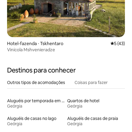
Hotel-fazenda ⋅ Tskhentaro
5 de uma a
5 (43)
Vinícola Mshvenieradze
Destinos para conhecer
Outros tipos de acomodações
Coisas para fazer
Aluguéis por temporada em hotéis-fazenda
Quartos de hotel
Geórgia
Geórgia
Aluguéis de casas no lago
Aluguéis de casas de praia
Geórgia
Geórgia