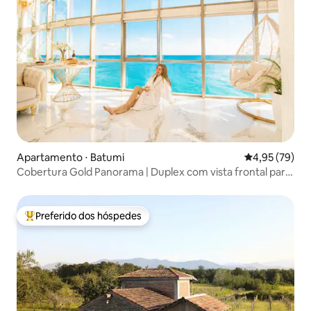
Apartamento ⋅ Batumi
4,95 de uma a
4,95 (79)
Cobertura Gold Panorama | Duplex com vista frontal para
o mar
Preferido dos hóspedes
Entre os melhores preferidos dos hóspedes