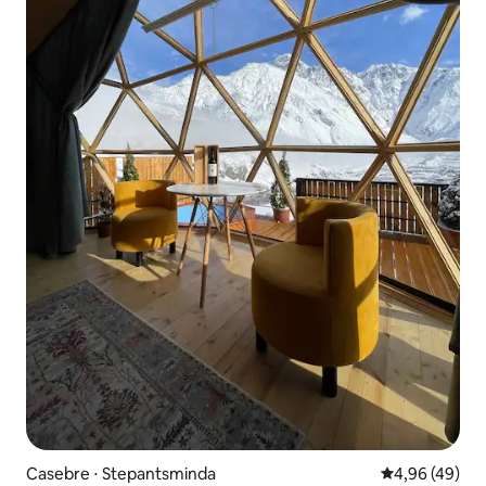
Casebre ⋅ Stepantsminda
4,96 de uma a
4,96 (49)