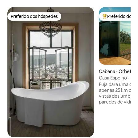
Preferido dos hóspedes
Preferido dos 
Preferido dos hóspedes
Entre os melhore
Cabana ⋅ Orbeti
Casa Espelho - N
Fuja para uma cas
apenas 25 km de Tb
vistas deslumbran
paredes de vidro 
máxima privacidad
livre. Relaxe no 
banheira de hidr
de um jantar com 
churrasco na grelh
cama super king-si