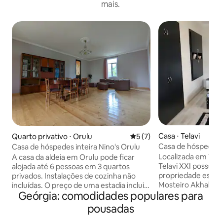
mais.
Casa ⋅ Telavi
Quarto privativo ⋅ Orulu
5 de uma avaliação média d
5 (7)
Casa de hóspedes 
Casa de hóspedes inteira Nino's Orulu
Localizada em Tela
A casa da aldeia em Orulu pode ficar
Telavi XXI possui j
alojada até 6 pessoas em 3 quartos
propriedade está 
privados. Instalações de cozinha não
Mosteiro Akhali S
incluídas. O preço de uma estadia inclui
Geórgia: comodidades populares para
acomodação ofer
café da manhã - comida local requintada
horas e Wi-Fi gratu
preparada pelo anfitrião - Nino. A casa
pousadas
Alguns quartos t
tem um enorme quintal verde