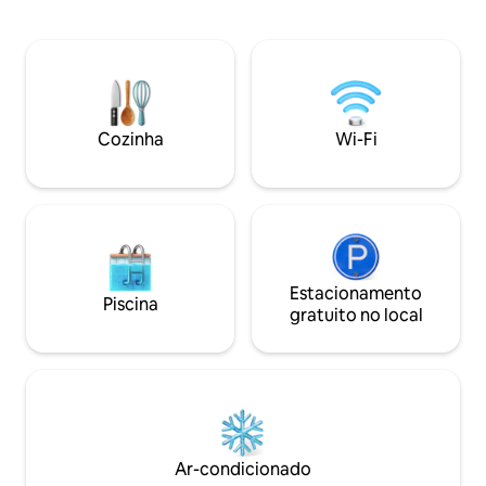
privativo, enquant
megreliano, um bosque de nozes e uma
compartilhados, i
pequena fazenda de animais da família.
higiene pessoal gr
Os anfitriões - Nino e o marido moram
para nossos hós
em uma casinha no mesmo quintal, ao
café da manhã ing
lado da casa do hóspede. Mediante
é servido todas a
solicitação, o anfitrião pode levar os
propriedade. A propriedade também
hóspedes em um passeio de lancha pela
Cozinha
Wi-Fi
oferece zonas de q
maravilhosa Colchis Lowland.
Estacionamento
Piscina
gratuito no local
Ar-condicionado