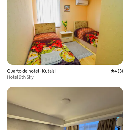
Quarto de hotel ⋅ Kutaisi
4 de uma 
4 (3)
Hotel 9th Sky