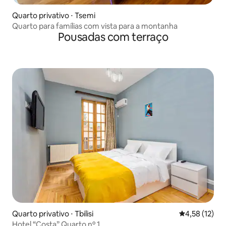
Quarto privativo ⋅ Tsemi
Quarto para famílias com vista para a montanha
Pousadas com terraço
Quarto privativo ⋅ Tbilisi
4,58 de uma a
4,58 (12)
Hotel “Costa” Quarto nº 1