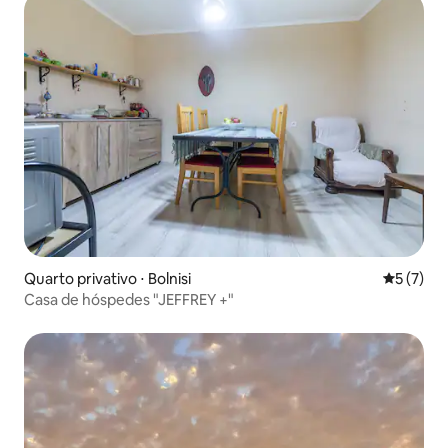
Quarto privativo ⋅ Bolnisi
5 de uma 
5 (7)
Casa de hóspedes "JEFFREY +"