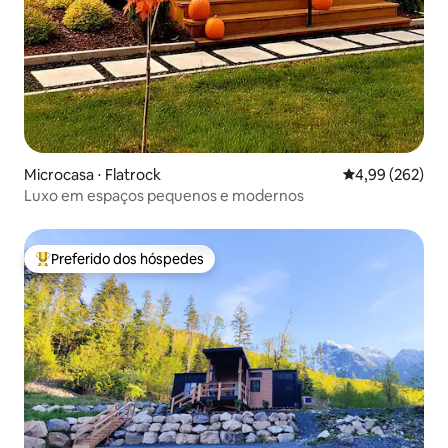
Microcasa ⋅ Flatrock
4,99 de uma ava
4,99 (262)
Luxo em espaços pequenos e modernos
Preferido dos hóspedes
Entre os melhores preferidos dos hóspedes