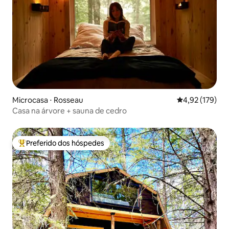
Microcasa ⋅ Rosseau
4,92 de uma av
4,92 (179)
Casa na árvore + sauna de cedro
Preferido dos hóspedes
Entre os melhores preferidos dos hóspedes