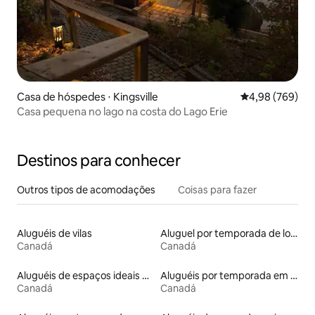
Casa de hóspedes ⋅ Kingsville
4,98 de uma ava
4,98 (769)
Casa pequena no lago na costa do Lago Erie
Destinos para conhecer
Outros tipos de acomodações
Coisas para fazer
Aluguéis de vilas
Aluguel por temporada de lofts
Canadá
Canadá
Aluguéis de espaços ideais para famílias
Aluguéis por temporada em resorts
Canadá
Canadá