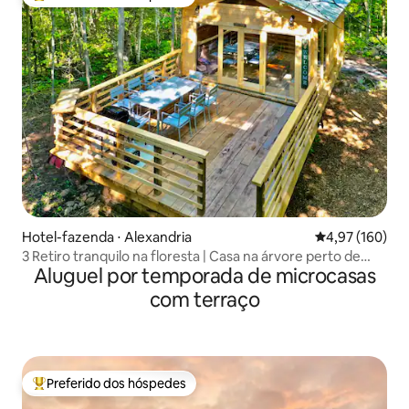
Entre os melhores preferidos dos hóspedes
Hotel-fazenda ⋅ Alexandria
4,97 de uma av
4,97 (160)
3 Retiro tranquilo na floresta | Casa na árvore perto de
Aluguel por temporada de microcasas
Montreal
com terraço
Preferido dos hóspedes
Entre os melhores preferidos dos hóspedes