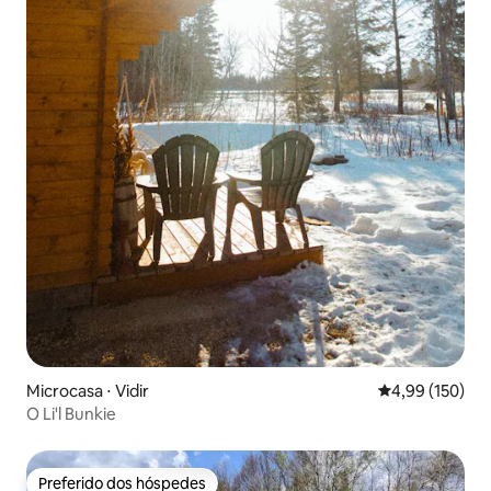
Microcasa ⋅ Vidir
4,99 de uma av
4,99 (150)
O Li'l Bunkie
Preferido dos hóspedes