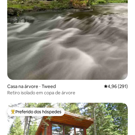
Casa na árvore ⋅ Tweed
4,96 de uma av
4,96 (291)
Retiro isolado em copa de árvore
Preferido dos hóspedes
Entre os melhores preferidos dos hóspedes