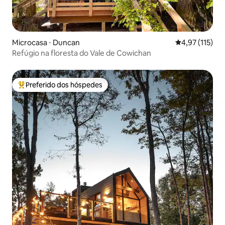
Microcasa ⋅ Duncan
4,97 de uma av
4,97 (115)
Refúgio na floresta do Vale de Cowichan
Preferido dos hóspedes
Entre os melhores preferidos dos hóspedes