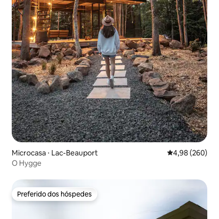
Microcasa ⋅ Lac-Beauport
4,98 de uma ava
4,98 (260)
O Hygge
Preferido dos hóspedes
Preferido dos hóspedes