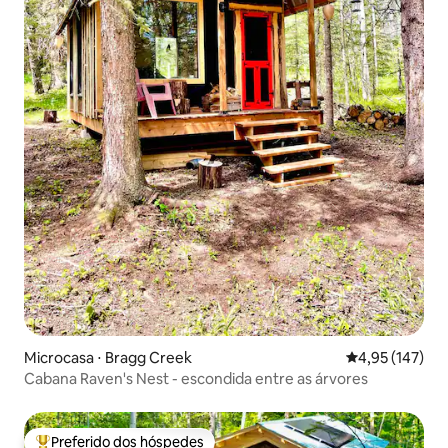
Microcasa ⋅ Bragg Creek
4,95 de uma av
4,95 (147)
Cabana Raven's Nest - escondida entre as árvores
Preferido dos hóspedes