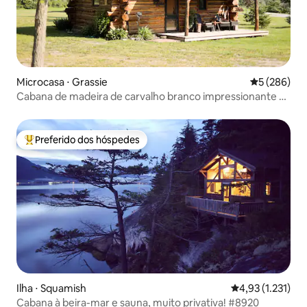
Microcasa ⋅ Grassie
5 de uma av
5 (286)
Cabana de madeira de carvalho branco impressionante e
rústica
Preferido dos hóspedes
Entre os melhores preferidos dos hóspedes
Ilha ⋅ Squamish
4,93 de uma aval
4,93 (1.231)
Cabana à beira-mar e sauna, muito privativa! #8920