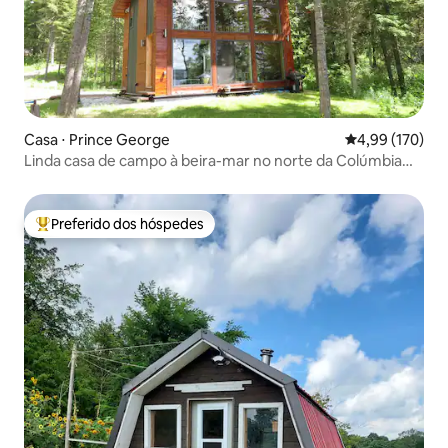
Casa ⋅ Prince George
4,99 de uma av
4,99 (170)
Linda casa de campo à beira-mar no norte da Colúmbia
Britânica
Preferido dos hóspedes
Entre os melhores preferidos dos hóspedes