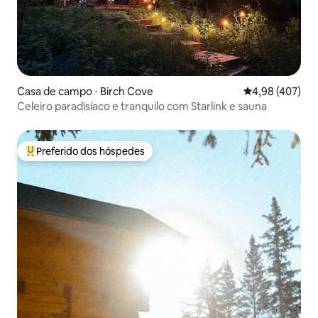
Casa de campo ⋅ Birch Cove
4,98 de uma av
4,98 (407)
Celeiro paradisíaco e tranquilo com Starlink e sauna
Preferido dos hóspedes
Entre os melhores preferidos dos hóspedes