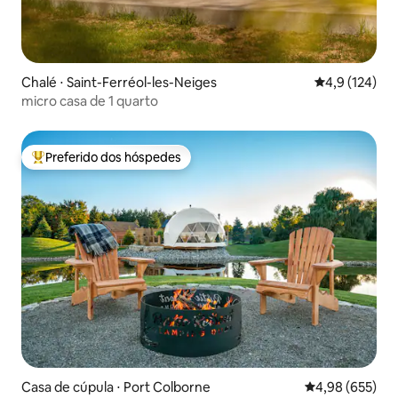
Chalé ⋅ Saint-Ferréol-les-Neiges
4,9 de uma av
4,9 (124)
micro casa de 1 quarto
Preferido dos hóspedes
Entre os melhores preferidos dos hóspedes
Casa de cúpula ⋅ Port Colborne
4,98 de uma ava
4,98 (655)