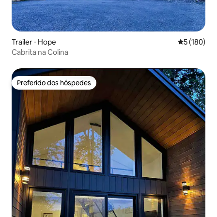
Trailer ⋅ Hope
5 de uma av
5 (180)
Cabrita na Colina
Preferido dos hóspedes
Preferido dos hóspedes