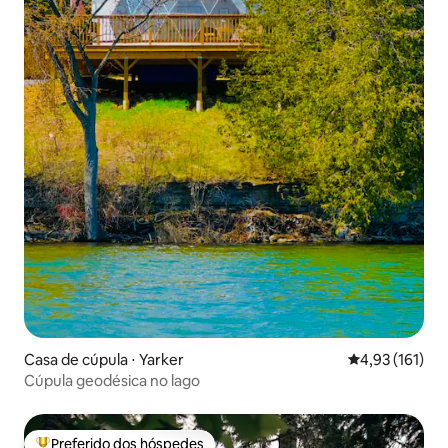
Casa de cúpula ⋅ Yarker
4,93 de uma av
4,93 (161)
Cúpula geodésica no lago
Preferido dos hóspedes