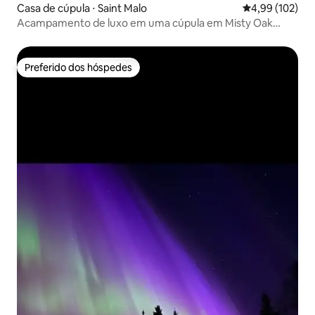
Casa de cúpula ⋅ Saint Malo
4,99 de uma av
4,99 (102)
Acampamento de luxo em uma cúpula em Misty Oak
Hollow
Preferido dos hóspedes
Preferido dos hóspedes