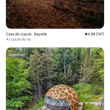
Casa de cúpula ⋅ Bayside
4,98 de uma av
4,98 (147)
A cúpula do rio
Superhost
Superhost