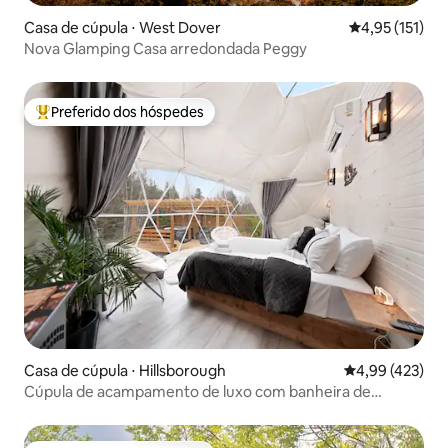
Casa de cúpula ⋅ West Dover
4,95 de uma av
4,95 (151)
Nova Glamping Casa arredondada Peggy
Preferido dos hóspedes
Entre os melhores preferidos dos hóspedes
Casa de cúpula ⋅ Hillsborough
4,99 de uma av
4,99 (423)
Cúpula de acampamento de luxo com banheira de
hidromassagem