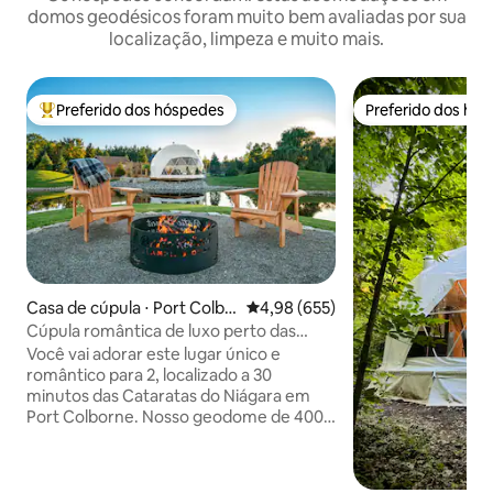
domos geodésicos foram muito bem avaliadas por sua
localização, limpeza e muito mais.
Preferido dos hóspedes
Preferido dos hó
Entre os melhores preferidos dos hóspedes
Preferido dos hó
Casa de cúpula ⋅ Port Colbo
4,98 de uma avaliação média de 
4,98 (655)
rne
Cúpula romântica de luxo perto das
Cataratas do Niágara
Você vai adorar este lugar único e
romântico para 2, localizado a 30
minutos das Cataratas do Niágara em
Port Colborne. Nosso geodome de 400
pés quadrados oferece todas as
comodidades necessárias para uma
escapadinha relaxante e romântica.