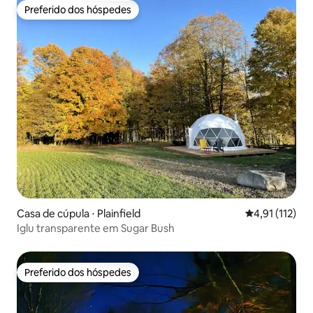
Preferido dos hóspedes
Preferido dos hóspedes
Casa de cúpula ⋅ Plainfield
4,91 de uma av
4,91 (112)
Iglu transparente em Sugar Bush
Preferido dos hóspedes
Preferido dos hóspedes