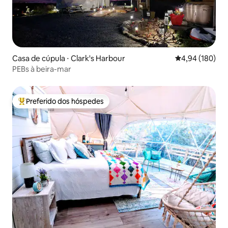
Casa de cúpula ⋅ Clark's Harbour
4,94 de uma av
4,94 (180)
PEBs à beira-mar
Preferido dos hóspedes
Entre os melhores preferidos dos hóspedes