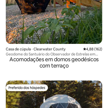
Casa de cúpula ⋅ Clearwater County
4,88 de uma av
4,88 (162)
Geodome do Santuário do Observador de Estrelas em
Acomodações em domos geodésicos
Belize
com terraço
Preferido dos hóspedes
Preferido dos hóspedes