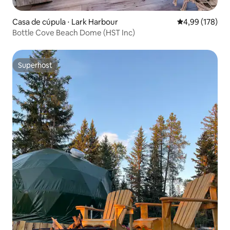
Casa de cúpula ⋅ Lark Harbour
4,99 de uma av
4,99 (178)
Bottle Cove Beach Dome (HST Inc)
Superhost
Superhost