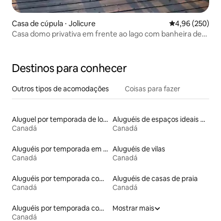
Casa de cúpula ⋅ Jolicure
4,96 de uma ava
4,96 (250)
Casa domo privativa em frente ao lago com banheira de
hidromassagem – Jolicure Cove
Destinos para conhecer
Outros tipos de acomodações
Coisas para fazer
Aluguel por temporada de lofts
Aluguéis de espaços ideais para famílias
Canadá
Canadá
Aluguéis por temporada em resorts
Aluguéis de vilas
Canadá
Canadá
Aluguéis por temporada com café da manhã
Aluguéis de casas de praia
Canadá
Canadá
Aluguéis por temporada com acesso à praia
Mostrar mais
Canadá