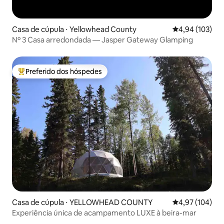
Casa de cúpula ⋅ Yellowhead County
4,94 de uma av
4,94 (103)
Nº 3 Casa arredondada — Jasper Gateway Glamping
Preferido dos hóspedes
Entre os melhores preferidos dos hóspedes
Casa de cúpula ⋅ YELLOWHEAD COUNTY
4,97 de uma av
4,97 (104)
Experiência única de acampamento LUXE à beira-mar