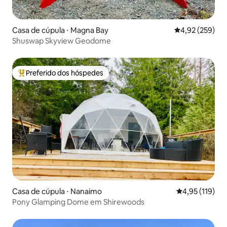
Casa de cúpula ⋅ Magna Bay
4,92 de uma av
4,92 (259)
Shuswap Skyview Geodome
Preferido dos hóspedes
Entre os melhores preferidos dos hóspedes
Casa de cúpula ⋅ Nanaimo
4,95 de uma av
4,95 (119)
Pony Glamping Dome em Shirewoods