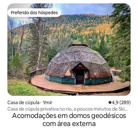
Preferido dos hóspedes
Preferido dos hóspedes
Casa de cúpula ⋅ Ymir
4,9 de uma av
4,9 (289)
Casa de cúpula privativa no rio, a poucos minutos de Ski
Acomodações em domos geodésicos
Hill
com área externa