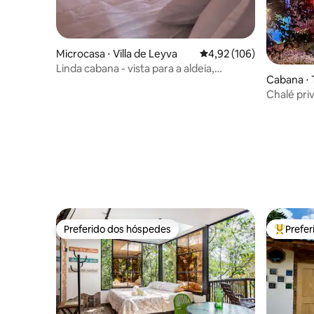
Microcasa ⋅ Villa de Leyva
4,92 de uma avaliação m
4,92 (106)
Linda cabana - vista para a aldeia,
Cabana ⋅ 
cozinha, Wi-Fi e TV
Chalé pri
TV, Wi-Fi
Preferido dos hóspedes
Prefe
Preferido dos hóspedes
Entre os