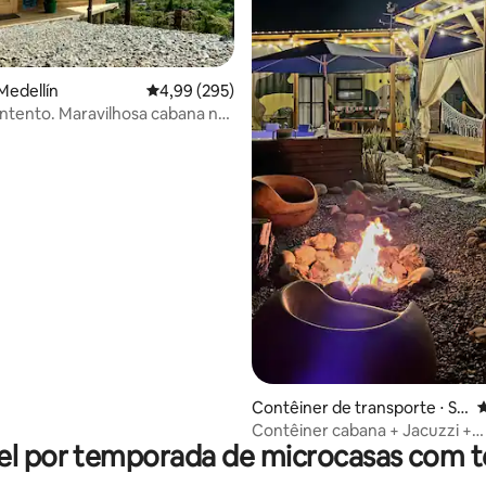
édia de 5, 345 avaliações
Medellín
4,99 de uma avaliação média de 5, 295 avalia
4,99 (295)
tento. Maravilhosa cabana na
a
Contêiner de transporte ⋅ So
4
petrán
Contêiner cabana + Jacuzzi +
el por temporada de microcasas com t
Churrasqueira + Redes + Vista 
fogueira