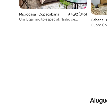
Microcasa ⋅ Copacabana
4,92 de uma avaliação m
4,92 (345)
Um lugar muito especial: Ninho de
Cabana ⋅ 
Montanha
Cuore Con
montanh
Alugu