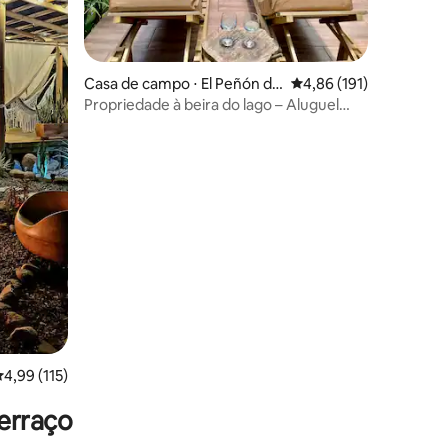
ções
Casa de campo ⋅ El Peñón de
4,86 de uma avaliação 
4,86 (191)
Guatapé
Propriedade à beira do lago – Aluguel
completo, 2 chalés
,99 de uma avaliação média de 5, 115 avaliações
4,99 (115)
erraço
da