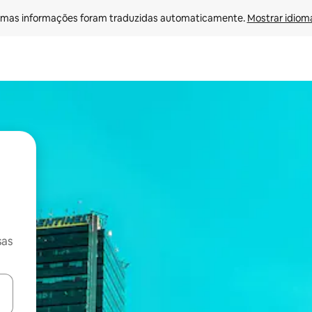
mas informações foram traduzidas automaticamente. 
Mostrar idioma
sas
ore-os usando as seta para cima e para baixo do teclado ou tocando e