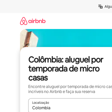
Pular
Algu
para
o
conteúdo
Colômbia: aluguel por
temporada de micro
casas
Encontre aluguel por temporada de micro ca
incríveis no Airbnb e faça sua reserva
Localização
Quando os resultados estiverem disponíveis, expl