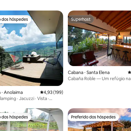
o dos hóspedes
Superhost
o dos hóspedes
Superhost
édia de 5, 106 avaliações
Cabana ⋅ Santa Elena
4
Cabaña Roble — Um refúgio na 
 ⋅ Anolaima
4,93 de uma avaliação média de 5, 199 avalia
4,93 (199)
lamping · Jacuzzi · Vista ·
zza
o dos hóspedes
Preferido dos hóspedes
o dos hóspedes
Preferido dos hóspedes