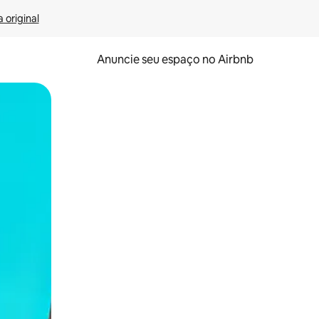
 original
Anuncie seu espaço no Airbnb
 deslizando o dedo na tela.