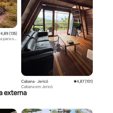
ções
,89 de uma avaliação média de 5, 135 avaliações
4,89 (135)
a para o
Cabana ⋅ Jericó
4,87 de uma avaliação 
4,87 (101)
Cabana em Jericó
a externa