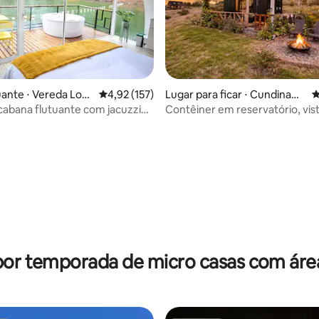
uante ⋅ Vereda Los
4,92 de uma avaliação média de 5, 157 avalia
4,92 (157)
Lugar para ficar ⋅ Cundinam
4
arca
cabana flutuante com jacuzzi
Contêiner em reservatório, vist
édia de 5, 175 avaliações
nidad
lago, perto de Bogotá
por temporada de micro casas com áre