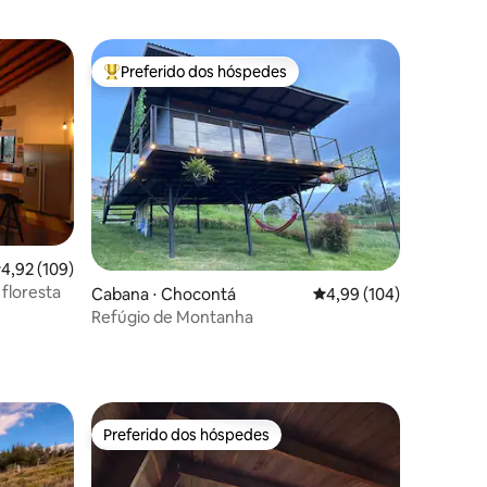
Preferido dos hóspedes
Entre os melhores preferidos dos hóspedes
,92 de uma avaliação média de 5, 109 avaliações
4,92 (109)
floresta
Cabana ⋅ Chocontá
4,99 de uma avaliação 
4,99 (104)
Refúgio de Montanha
ções
Preferido dos hóspedes
Preferido dos hóspedes