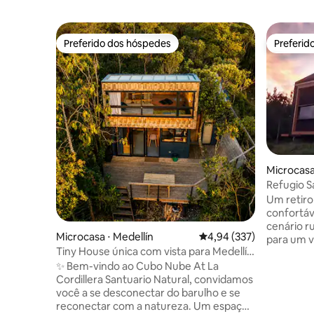
Preferido dos hóspedes
Preferid
Preferido dos hóspedes
Preferid
Microcasa
Refugio S
perto de 
Um retir
confortá
cenário r
Microcasa ⋅ Medellín
4,94 de uma avaliação m
4,94 (337)
para um v
Tiny House única com vista para Medellín
paisagens
+ nascer do sol
✨ Bem-vindo ao Cubo Nube At La
céus larg
Cordillera Santuario Natural, convidamos
de Medellín. Um refúgio para 
você a se desconectar do barulho e se
sua vida na cidade. 
reconectar com a natureza. Um espaço
para casa