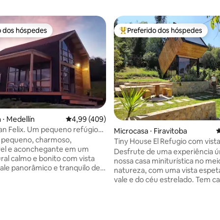
o dos hóspedes
Preferido dos hóspedes
o dos hóspedes
Entre os melhores preferidos d
 ⋅ Medellín
4,99 de uma avaliação média de 5, 409 avalia
4,99 (409)
an Felix. Um pequeno refúgio
Microcasa ⋅ Firavitoba
4
Medellín
o pequeno, charmoso,
Tiny House El Refugio com vista
vel e aconchegante em um
Vale.
Desfrute de uma experiência ú
ural calmo e bonito com vista
nossa casa miniturística no mei
édia de 5, 337 avaliações
ale panorâmico e tranquilo de
natureza, com uma vista espet
 pastorais, muitos pássaros,
vale e do céu estrelado. Tem c
os e vistas panorâmicas a 1 hora
size, um banheiro com água qu
esquecer
uma sala de estar e uma cozinh
Uma estadia perfeita
Localizado perto da cidade de c
is ou amigos que procuram
poucos minutos de atrações tur