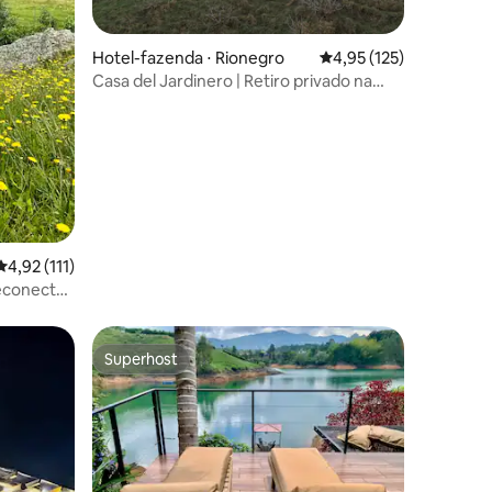
Hotel-fazenda ⋅ Rionegro
4,95 de uma avaliação 
4,95 (125)
Casa del Jardinero | Retiro privado na
natureza
ções
4,92 de uma avaliação média de 5, 111 avaliações
4,92 (111)
reconectar
Superhost
os hóspedes
Superhost