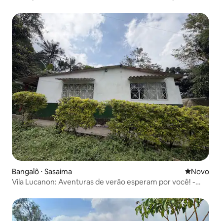
natureza
Bangalô ⋅ Sasaima
Novo lugar
Novo
Vila Lucanon: Aventuras de verão esperam por você! -
Acampamento de verão