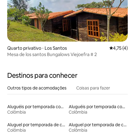
Quarto privativo ⋅ Los Santos
4,75 de uma 
4,75 (4)
Mesa de los santos Bungalows Viejoefra # 2
Destinos para conhecer
Outros tipos de acomodações
Coisas para fazer
Aluguéis por temporada com banheira de hidromassagem
Aluguéis por temporada com banheiro para PCD
Colômbia
Colômbia
Aluguel por temporada de casas de hóspedes
Aluguel por temporada de contêineres
Colômbia
Colômbia