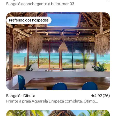
Bangalô aconchegante à beira-mar 03
Preferido dos hóspedes
Preferido dos hóspedes
Bangalô ⋅ Dibulla
4,92 de uma a
4,92 (26)
Frente à praia Aguarela Limpeza completa. Ótimo
cozinheiro