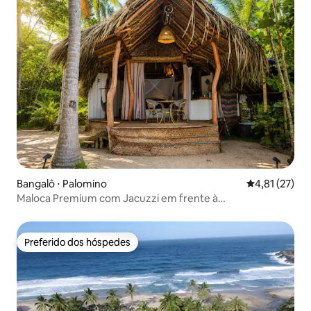
Bangalô ⋅ Palomino
4,81 de uma a
4,81 (27)
Maloca Premium com Jacuzzi em frente à
praia_NuevaOnda
Preferido dos hóspedes
Preferido dos hóspedes