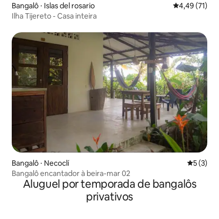
Bangalô ⋅ Islas del rosario
4,49 de uma a
4,49 (71)
Ilha Tijereto - Casa inteira
Bangalô ⋅ Necoclí
5 de uma 
5 (3)
Bangalô encantador à beira-mar 02
Aluguel por temporada de bangalôs
privativos