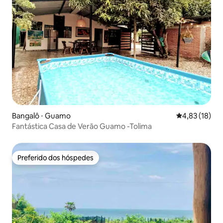
Bangalô ⋅ Guamo
4,83 de uma a
4,83 (18)
Fantástica Casa de Verão Guamo -Tolima
Preferido dos hóspedes
Preferido dos hóspedes