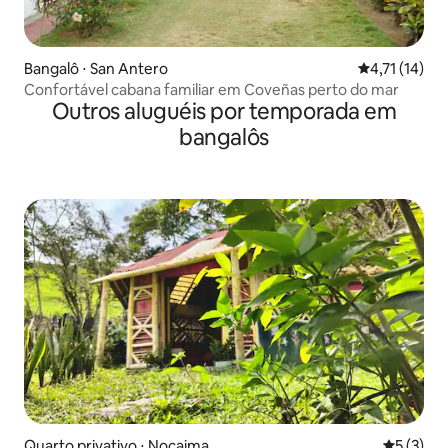
Bangalô ⋅ San Antero
4,71 de uma a
4,71 (14)
Confortável cabana familiar em Coveñas perto do mar
Outros aluguéis por temporada em
bangalôs
Quarto privativo ⋅ Nocaima
5 de uma 
5 (3)