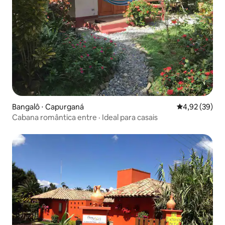
Bangalô ⋅ Capurganá
4,92 de uma a
4,92 (39)
Cabana romântica entre · Ideal para casais