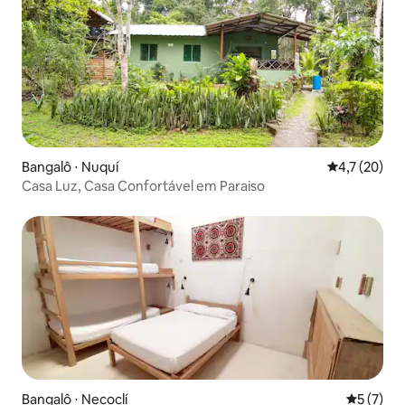
Bangalô ⋅ Nuquí
4,7 de uma a
4,7 (20)
Casa Luz, Casa Confortável em Paraiso
Bangalô ⋅ Necoclí
5 de uma 
5 (7)