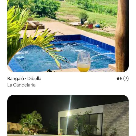
Bangalô ⋅ Dibulla
5 de uma 
5 (7)
La Candelaria