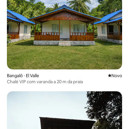
Bangalô ⋅ El Valle
Novo lugar
Novo
Chalé VIP com varanda a 20 m da praia