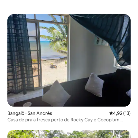
Bangalô ⋅ San Andrés
4,92 de uma a
4,92 (13)
Casa de praia fresca perto de Rocky Cay e Cocoplum
Beach