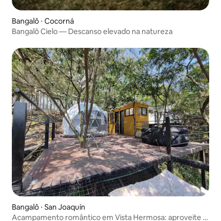
Bangalô ⋅ Cocorná
Bangalô Cielo — Descanso elevado na natureza
Bangalô ⋅ San Joaquín
Acampamento romântico em Vista Hermosa: aproveite a