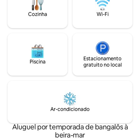
viajantes de negóc
relaxar, reconectar-se e vivenciar a
crianças).
natureza com estilo.
Cozinha
Wi-Fi
Estacionamento
Piscina
gratuito no local
Ar-condicionado
Aluguel por temporada de bangalôs à
beira-mar