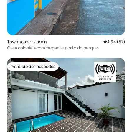
Townhouse ⋅ Jardín
4,94 de uma a
4,94 (67)
Casa colonial aconchegante perto do parque
Preferido dos hóspedes
Preferido dos hóspedes