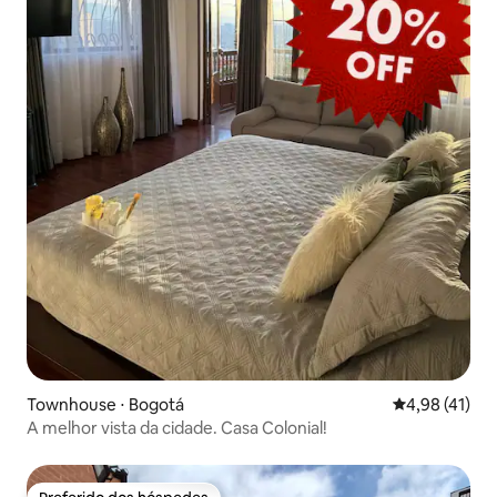
Townhouse ⋅ Bogotá
4,98 de uma a
4,98 (41)
A melhor vista da cidade. Casa Colonial!