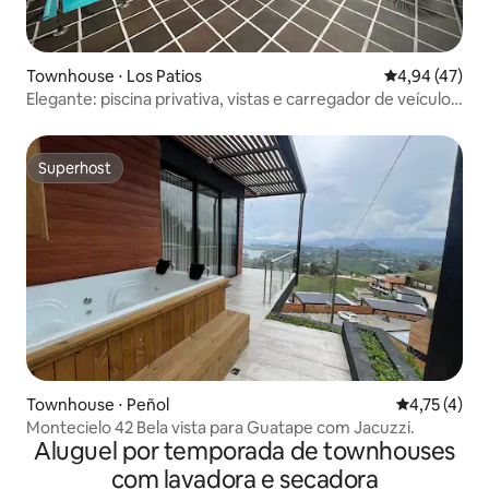
Townhouse ⋅ Los Patios
4,94 de uma a
4,94 (47)
Elegante: piscina privativa, vistas e carregador de veículos
elétricos
Superhost
Superhost
Townhouse ⋅ Peñol
4,75 de uma 
4,75 (4)
Montecielo 42 Bela vista para Guatape com Jacuzzi.
Aluguel por temporada de townhouses
com lavadora e secadora