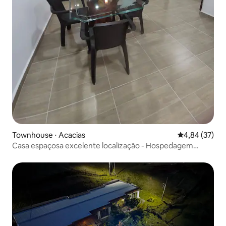
Townhouse ⋅ Acacias
4,84 de uma a
4,84 (37)
Casa espaçosa excelente localização - Hospedagem
Llanero