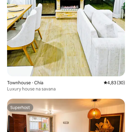
Townhouse ⋅ Chía
4,83 de uma a
4,83 (30)
Luxury house na savana
Superhost
Superhost