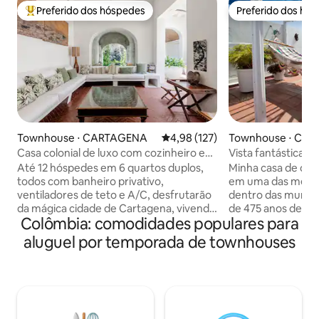
Preferido dos hóspedes
Preferido dos hó
Entre os melhores preferidos dos hóspedes
Preferido dos hó
Townhouse ⋅ CARTAGENA
4,98 de uma avaliação média de 
4,98 (127)
Townhouse ⋅ CA
Casa colonial de luxo com cozinheiro e
Vista fantástica 
equipe.
colonial
Até 12 hóspedes em 6 quartos duplos,
Minha casa de cid
todos com banheiro privativo,
em uma das melho
ventiladores de teto e A/C, desfrutarão
dentro das muralha
da mágica cidade de Cartagena, vivendo
de 475 anos de Ca
Colômbia: comodidades populares para
em uma casa colonial de 300 anos
terraço privativo 
restaurada para comodidades de alto
uma vista panorâm
aluguel por temporada de townhouses
nível. Nossa equipe de três pessoas
o mar e um pôr do s
prestará um super serviço aos nossos
complexo do condo
hóspedes (por favor, leia os relatórios de
Igreja de Santo Do
hóspedes anteriores).
antiga de Cartage
Convenientemente localizado no centro
Plaza Santo Domin
da cidade murada, em um bairro
caminhada das me