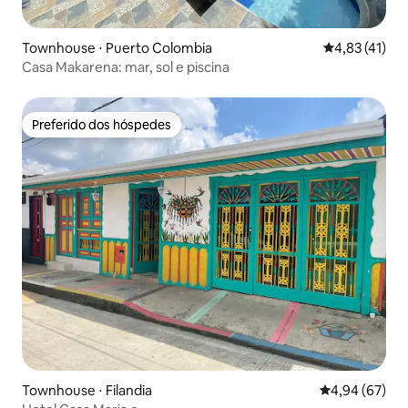
Townhouse ⋅ Puerto Colombia
4,83 de uma a
4,83 (41)
Casa Makarena: mar, sol e piscina
Preferido dos hóspedes
Preferido dos hóspedes
Townhouse ⋅ Filandia
4,94 de uma a
4,94 (67)