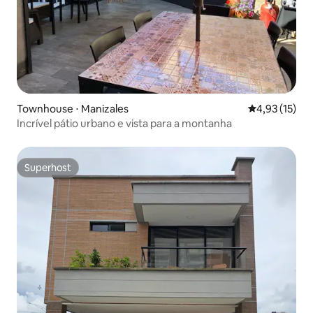
Townhouse ⋅ Manizales
4,93 de uma a
4,93 (15)
Incrível pátio urbano e vista para a montanha
Superhost
Superhost