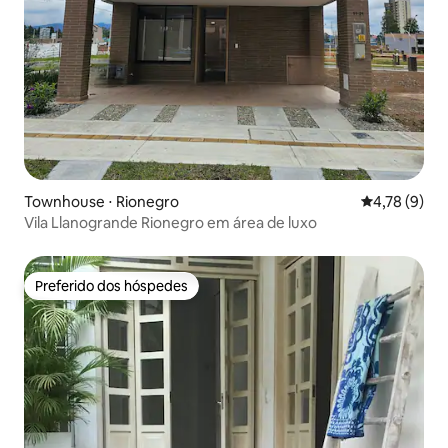
Townhouse ⋅ Rionegro
4,78 de uma 
4,78 (9)
Vila Llanogrande Rionegro em área de luxo
Preferido dos hóspedes
Preferido dos hóspedes