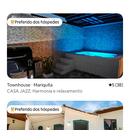
Preferido dos hóspedes
Entre os melhores preferidos dos hóspedes
Townhouse ⋅ Mariquita
5 de uma a
5 (38)
CASA JAZZ: Harmonia e relaxamento
Preferido dos hóspedes
Entre os melhores preferidos dos hóspedes