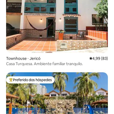
Townhouse ⋅ Jericó
4,99 de uma a
4,99 (83)
Casa Turquesa. Ambiente familiar tranquilo.
Preferido dos hóspedes
Entre os melhores preferidos dos hóspedes