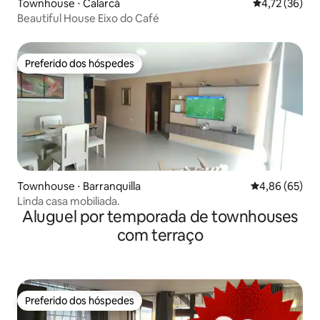
Townhouse ⋅ Calarcá
4,72 de uma a
4,72 (36)
Beautiful House Eixo do Café
Preferido dos hóspedes
Preferido dos hóspedes
Townhouse ⋅ Barranquilla
4,86 de uma a
4,86 (65)
Linda casa mobiliada.
Aluguel por temporada de townhouses
com terraço
Preferido dos hóspedes
Preferido dos hóspedes