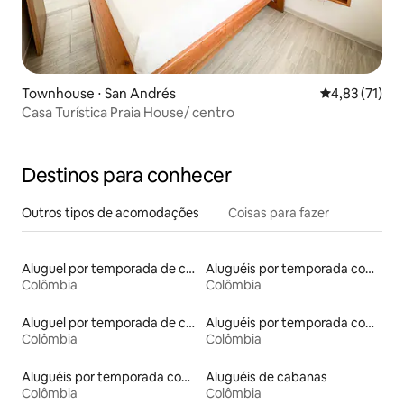
Townhouse ⋅ San Andrés
4,83 de uma a
4,83 (71)
Casa Turística Praia House/ centro
Destinos para conhecer
Outros tipos de acomodações
Coisas para fazer
Aluguel por temporada de contêineres
Aluguéis por temporada com banheira de hidromassagem
Colômbia
Colômbia
Aluguel por temporada de casas de hóspedes
Aluguéis por temporada com banheiro para PCD
Colômbia
Colômbia
Aluguéis por temporada com cama de altura acessível
Aluguéis de cabanas
Colômbia
Colômbia