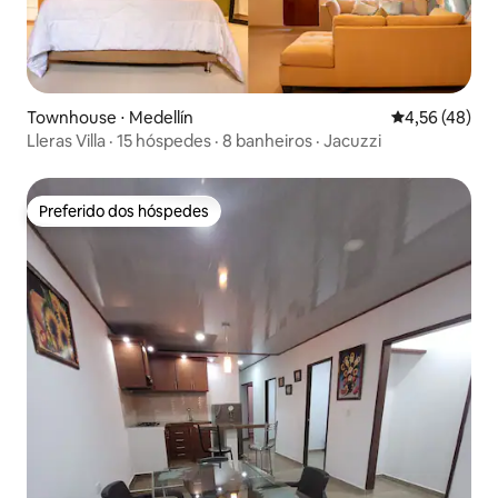
Townhouse ⋅ Medellín
4,56 de uma a
4,56 (48)
Lleras Villa · 15 hóspedes · 8 banheiros · Jacuzzi
Preferido dos hóspedes
Preferido dos hóspedes