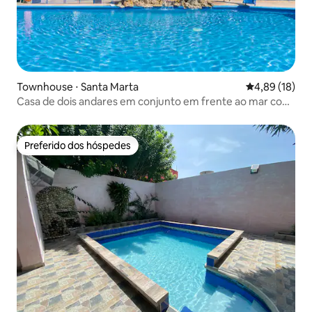
Townhouse ⋅ Santa Marta
4,89 de uma a
4,89 (18)
Casa de dois andares em conjunto em frente ao mar com
ar-condicionado
Preferido dos hóspedes
Preferido dos hóspedes