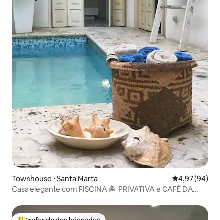
Townhouse ⋅ Santa Marta
4,97 de uma a
4,97 (94)
Casa elegante com PISCINA 🏝 PRIVATIVA e CAFÉ DA
MANHÃ GRATUITO
Preferido dos hóspedes