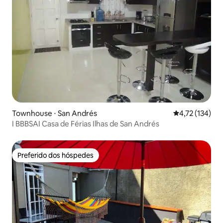
Townhouse ⋅ San Andrés
4,72 de uma av
4,72 (134)
I BBBSAI Casa de Férias Ilhas de San Andrés
Preferido dos hóspedes
Preferido dos hóspedes