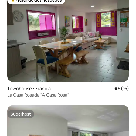
Entre os melhores preferidos dos hóspedes
Townhouse ⋅ Filandia
5 de uma a
5 (16)
La Casa Rosada "A Casa Rosa"
Superhost
Superhost