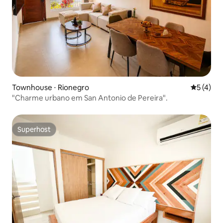
Townhouse ⋅ Rionegro
5 de uma 
5 (4)
"Charme urbano em San Antonio de Pereira".
Superhost
Superhost