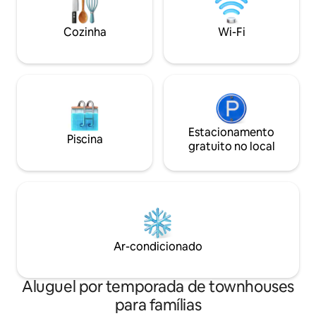
relaxante, mas a poucos passos da vida
turísticas, restaur
diurna e noturna borbulhante de
Velha. Excelente p
Cozinha
Wi-Fi
Cartagena. Aproveite a vida na cidade e
negócios e família
o charme caribenho no máximo.
Estacionamento
Piscina
gratuito no local
Ar-condicionado
Aluguel por temporada de townhouses
para famílias