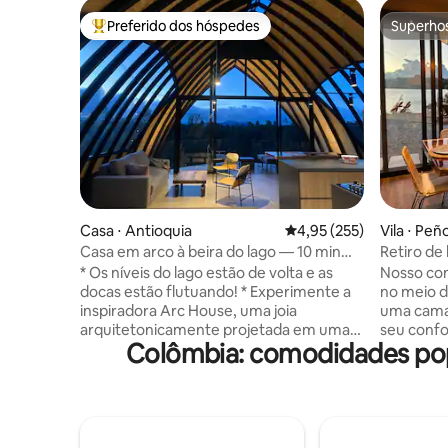
Preferido dos hóspedes
Superho
Entre os melhores preferidos dos hóspedes
Superho
Casa ⋅ Antioquia
4,95 de uma avaliação m
4,95 (255)
Vila ⋅ Peño
Casa em arco à beira do lago — 10 min
Retiro de 
até Guatapé, acesso ao lago
acesso ao
* Os níveis do lago estão de volta e as
Nosso con
docas estão flutuando! * Experimente a
no meio d
inspiradora Arc House, uma joia
uma cama 
arquitetonicamente projetada em uma
seu confo
Colômbia: comodidades pop
baía privada, a apenas 10 minutos de
vista dire
Guatape. Paredes de vidro, tetos de 20
banheiro p
pés e vistas panorâmicas da natureza a
topo da 
tornam verdadeiramente única. A casa
árvores d
dispõe de 2 quartos queen, banheiros
casa pelo
privativos, varandas e um sofá na área de
vista mar