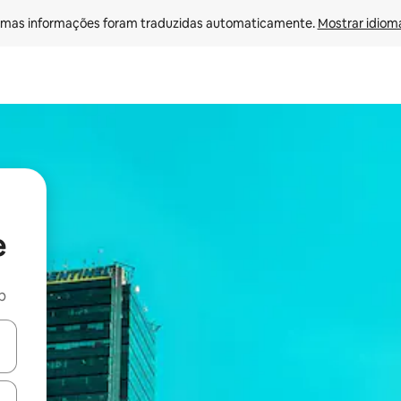
mas informações foram traduzidas automaticamente. 
Mostrar idioma
e
b
ore-os usando as seta para cima e para baixo do teclado ou tocando e