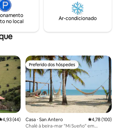
quarteirões a pé da marina próxima para
Fi
que você possa alugar meu Jetski e
va
barco!
ionamento
ado de
Ar-condicionado
to no local
as
aque
Preferido dos hóspedes
Preferido dos hóspedes
ções
4,93 de uma avaliação média de 5, 44 avaliações
4,93 (44)
Casa ⋅ San Antero
4,78 de uma avaliação 
4,78 (100)
Chalé à beira-mar "Mi Sueño" em
Coveñas.