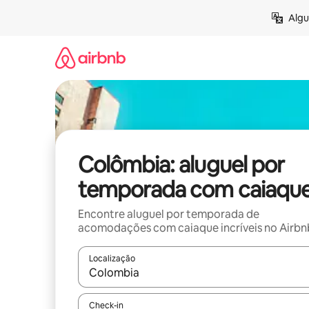
Pular
Algu
para
o
conteúdo
Colômbia: aluguel por
temporada com caiaqu
Encontre aluguel por temporada de
acomodações com caiaque incríveis no Airbn
Localização
Quando os resultados estiverem disponíveis, expl
Check-in