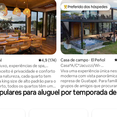
st
Preferido dos hóspedes
st
Entre os melhores preferidos d
Casa de campo ⋅ El Peñol
4
édia de 5, 255 avaliações
l
4,9 de uma avaliação média de 5, 174 avalia
4,9 (174)
Casa*A/C*Jacuzzi/Wi-
luxo, experiências de spa,
Fi*Família*represa/Guatapé
 lago
Viva uma experiência única nes
ceito é privacidade e conforto
moderna com vista panorâmica
a natureza, cada quarto tem
represa de Guatapé. Para famíl
king size de alto padrão para o
grupos de amigos que procur
rto, todos os quartos têm uma
ulares para aluguel por temporada 
descanso, conforto, com desig
ta para o lago, varanda e
moderno, amplos terraços e um
rivativo; a jacuzzi localizada no
deslumbrante sobre a barrage
montanha sob as imponentes
Quartos no segundo andar co
e eucalipto. Você entrará na
Acesso direto à represa ✔ Jacu
 telhado, para encontrar uma
particular. ✔ Brilhante e espaç
avilhosa do lago, criamos