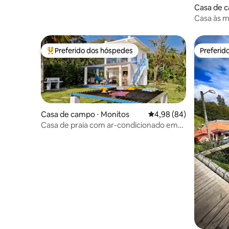
Casa de 
Casa às m
Preferido dos hóspedes
Preferid
Entre os melhores preferidos dos hóspedes
Preferid
Casa de campo ⋅ Monitos
4,98 de uma avaliação 
4,98 (84)
Casa de praia com ar-condicionado em
meio à natureza