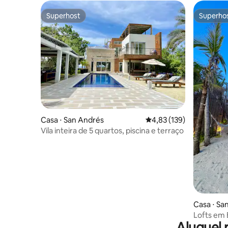
Superhost
Superho
Superhost
Superho
Casa ⋅ San Andrés
4,83 de uma avaliação m
4,83 (139)
Vila inteira de 5 quartos, piscina e terraço
Casa ⋅ Sa
Lofts em
Aluguel