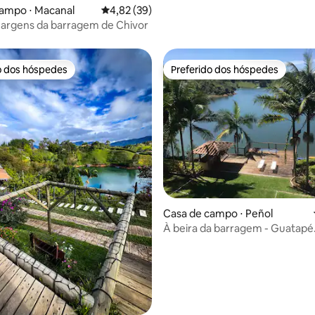
campo ⋅ Macanal
4,82 de uma avaliação média de 5, 39 avalia
4,82 (39)
argens da barragem de Chivor
o dos hóspedes
Preferido dos hóspedes
o dos hóspedes
Preferido dos hóspedes
média de 5, 84 avaliações
Casa de campo ⋅ Peñol
À beira da barragem - Guatapé.
vista. Caiaques