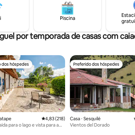
Churrasqueira ✔ Terraço ✔ Wi-
ias sob medida, cozinha
Estacionamento ✔ privativo Vi
l, um chef, atividades aquáticas
Estac
momentos inesquecíveis rode
pa. Pranchas de SUP e canoa
i
Piscina
gratui
conforto e tranquilidade, com 
uídas
atrações de Guatapé.
guel por temporada de casas com cai
o dos hóspedes
Preferido dos hóspedes
o dos hóspedes
Preferido dos hóspedes
uatape
4,83 de uma avaliação média de 5, 218 avalia
4,83 (218)
Casa ⋅ Sesquilé
média de 5, 70 avaliações
ída para o lago e vista para a
Vientos del Dorado
uatape