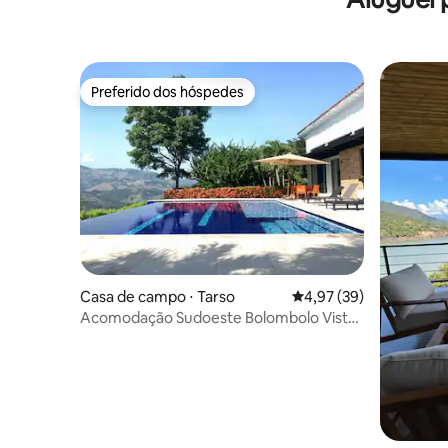
Preferido dos hóspedes
Preferido dos hóspedes
Casa de campo ⋅ Tarso
4,97 de uma avaliação 
4,97 (39)
Acomodação Sudoeste Bolombolo Vista
Rio Cauca