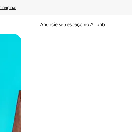
 original
Anuncie seu espaço no Airbnb
 deslizando o dedo na tela.