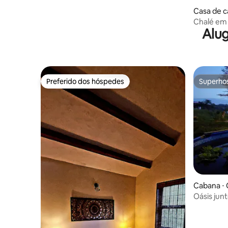
Casa de c
Chalé em E
Alug
reservató
Preferido dos hóspedes
Superho
Preferido dos hóspedes
Superho
Cabana ⋅ 
Oásis junt
animais d