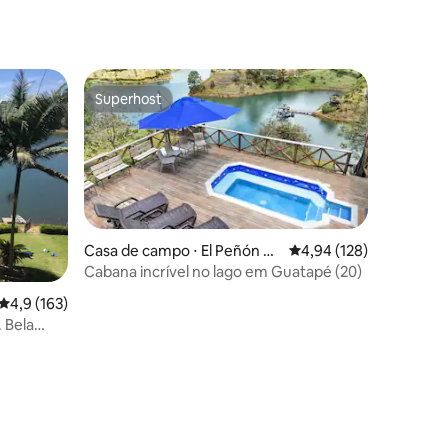
ções
Superhost
Superhost
Casa de campo ⋅ El Peñón de
4,94 de uma avaliação 
4,94 (128)
Guatapé
Cabana incrível no lago em Guatapé (20)
4,9 de uma avaliação média de 5, 163 avaliações
4,9 (163)
 Bela