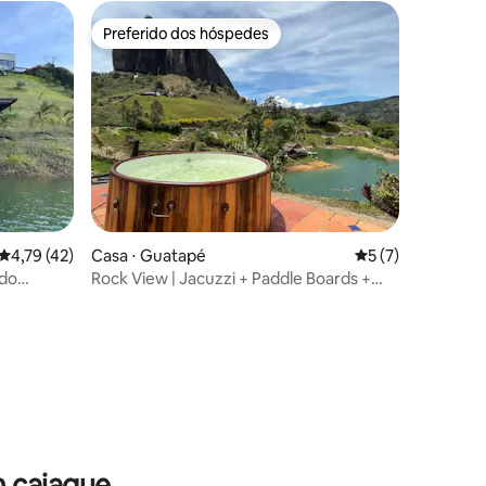
Preferido dos hóspedes
Preferido dos hóspedes
4,79 de uma avaliação média de 5, 42 avaliações
4,79 (42)
Casa ⋅ Guatapé
5 de uma avaliaçã
5 (7)
 do
Rock View | Jacuzzi + Paddle Boards +
Acesso ao lago
ções
 caiaque