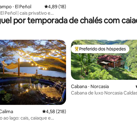
ampo ⋅ El Peñol
4,89 de uma avaliação média de 5, 18 avalia
4,89 (18)
l Peñol | cais privativo e
uel por temporada de chalés com cai
rio
st
Preferido dos hóspedes
st
Entre os melhores preferidos d
Cabana ⋅ Norcasia
Cabana de luxo Norcasia Caldas
Embalse Amaní
Calima
4,58 de uma avaliação média de 5, 218 avalia
4,58 (218)
o ao lago: cais, caiaque e
e estimação