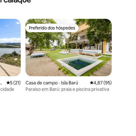
Preferido dos hóspedes
Preferido dos hóspedes
sg
5 de uma avaliação média de 5, 21 avaliações
5 (21)
Casa de campo ⋅ Isla Barú
4,87 de uma avaliação
4,87 (95)
 cidade
Paraíso em Barú: praia e piscina privativa