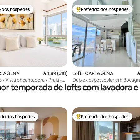
o dos hóspedes
Preferido dos hóspedes
o dos hóspedes
Entre os melhores preferidos d
édia de 5, 123 avaliações
ARTAGENA
4,89 de uma avaliação média de 5, 318 avalia
4,89 (318)
Loft ⋅ CARTAGENA
4
• Vista encantadora • Praia •
Duplex espetacular em Bocag
por temporada de lofts com lavadora e
304
vista para o mar
rido dos hóspedes
Preferido dos hóspedes
 melhores preferidos dos hóspedes
Entre os melhores preferidos d