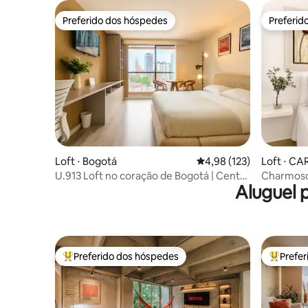
Preferido dos hóspedes
Preferid
Preferido dos hóspedes
Preferid
Loft ⋅ Bogotá
4,98 de uma avaliação m
4,98 (123)
Loft ⋅ C
U.913 Loft no coração de Bogotá | Centro
Charmoso 
Aluguel 
Internacional
Piscina 1
Preferido dos hóspedes
Prefe
Entre os melhores preferidos dos hóspedes
Entre os