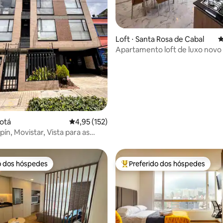
édia de 5, 181 avaliações
Loft ⋅ Santa Rosa de Cabal
4
Apartamento loft de luxo novo
mobiliado
gotá
4,95 de uma avaliação média de 5, 152 avalia
4,95 (152)
ín, Movistar, Vista para as
as Autônomo
o dos hóspedes
Preferido dos hóspedes
o dos hóspedes
Entre os melhores preferidos d