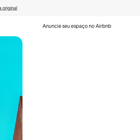
 original
Anuncie seu espaço no Airbnb
 deslizando o dedo na tela.