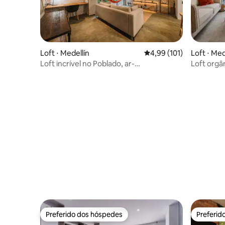
Loft ⋅ Medellín
4,99 de uma avaliação m
4,99 (101)
Loft ⋅ Med
Loft incrível no Poblado, ar-
Loft orgâ
condicionado, Wi-Fi rápido, lavanderia
bairro de
Preferido dos hóspedes
Preferid
Preferido dos hóspedes
Preferid