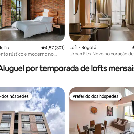
Loft ⋅ Bogotá
4
édia de 5, 109 avaliações
ellín
4,87 de uma avaliação média de 5, 301 avalia
4,87 (301)
Urban Flex Novo no coração de
nto rústico e moderno no
Chapinero
e Laureles
Aluguel por temporada de lofts mensai
o dos hóspedes
Preferido dos hóspedes
o dos hóspedes
Preferido dos hóspedes