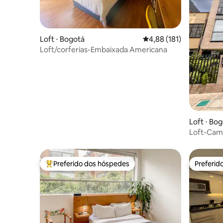
Loft ⋅ Bogotá
4,88 de uma avaliação m
4,88 (181)
Loft/corferias-Embaixada Americana
Loft ⋅ Bo
Loft-Camp
montanh
Preferido dos hóspedes
Preferid
Entre os melhores preferidos dos hóspedes
Preferid