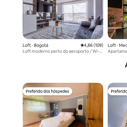
Loft ⋅ Bogotá
4,86 de uma avaliação m
4,86 (109)
Loft ⋅ Med
Loft moderno perto do aeroporto / Wi-Fi
Apartame
/ jacuzzi
coração d
Preferido dos hóspedes
Preferid
Preferido dos hóspedes
Preferid