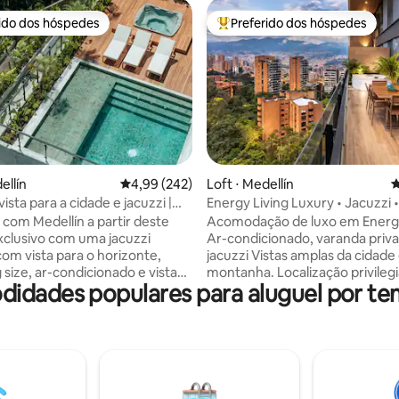
rido dos hóspedes
Preferido dos hóspedes
 melhores preferidos dos hóspedes
Entre os melhores preferidos d
édia de 5, 302 avaliações
ellín
4,99 de uma avaliação média de 5, 242 avalia
4,99 (242)
Loft ⋅ Medellín
4
ista para a cidade e jacuzzi |
Energy Living Luxury • Jacuzzi 
ão privilegiada em Provenza
Varanda com vista
 com Medellín a partir deste
Acomodação de luxo em Energy
xclusivo com uma jacuzzi
Ar-condicionado, varanda priv
com vista para o horizonte,
jacuzzi Vistas amplas da cidade e da
 size, ar-condicionado e vistas
montanha. Localização privileg
idades populares para aluguel por te
antes da cidade — o melhor
poucos minutos de Provenza. O
a elegância, conforto e vida
mais emblemático de Medellín. • Varanda
ibrante. Situado em El Poblado,
privativa + jacuzzi • Sala de est
passos dos restaurantes, bares
independentes • Cama queen si
o, cafés e galerias de Provenza,
condicionado • Layout espaçoso
a noturna do Parque Lleras a
Wi-Fi rápido – ideal para traba
nutos de distância. Desfrute
• Janelas do chão ao teto • Piscina no