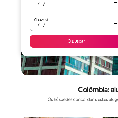
Checkout
Buscar
Colômbia: al
Os hóspedes concordam: estes alugué