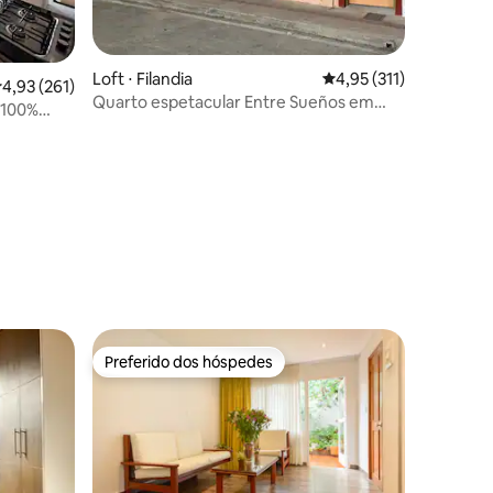
Loft ⋅ Filandia
4,95 de uma avaliação 
4,95 (311)
,93 de uma avaliação média de 5, 261 avaliações
4,93 (261)
Quarto espetacular Entre Sueños em
 100%
Filandia
ções
Preferido dos hóspedes
os hóspedes
Preferido dos hóspedes