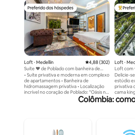
Preferido dos hóspedes
Prefe
Preferido dos hóspedes
Entre os
Loft ⋅ Medellín
4,88 de uma avaliação m
4,88 (302)
Loft ⋅ Med
Suíte ♥ de Poblado com banheira de
Loft com v
☆hidromassagem, ●200 Mb Wi-Fi,
Localizaç
• Suíte privativa e moderna em complexo
Delicie-se
☆natureza e ar-condicionado
de apartamentos • Banheira de
estúdio e
hidromassagem privativa • Localização
privativa 
incrível no coração de Poblado: "Oásis no
cama king
Colômbia: comod
meio da melhor parte da cidade, a uma
deslumbr
curta distância a pé de tudo" • 5 minutos
retiro par
a pé dos melhores restaurantes, cafés,
noturna v
shoppings. 22 minutos a pé do Poblado e
a poucos 
do Parque Lleras • Ar-condicionado • 2
no terraç
camas, 2 banheiros • Wi-Fi de alta
com a vid
velocidade de 200 Mb • Muita natureza
poucos mi