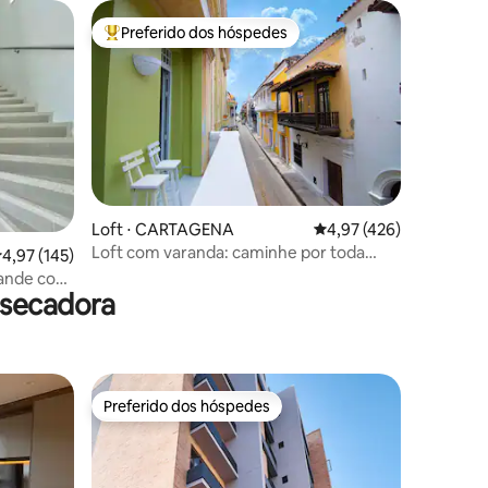
Preferido dos hóspedes
os hóspedes
Entre os melhores preferidos dos hóspedes
Loft ⋅ CARTAGENA
4,97 de uma avaliação 
4,97 (426)
Loft com varanda: caminhe por toda
ções
,97 de uma avaliação média de 5, 145 avaliações
4,97 (145)
parte na Cidade Murada
rande com
 secadora
Preferido dos hóspedes
os hóspedes
Preferido dos hóspedes