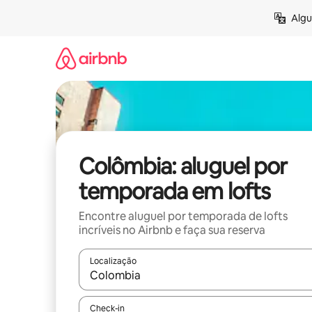
Pular
Algu
para
o
conteúdo
Colômbia: aluguel por
temporada em lofts
Encontre aluguel por temporada de lofts
incríveis no Airbnb e faça sua reserva
Localização
Quando os resultados estiverem disponíveis, expl
Check-in