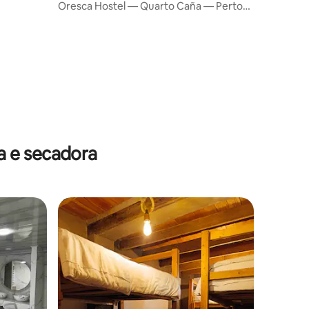
A
Oresca Hostel — Quarto Caña — Perto
do aeroporto
ções
a e secadora