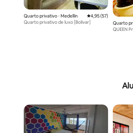
Quarto privativo ⋅ Medellín
4,95 de uma avaliação 
4,95 (57)
Quarto privativo de luxo [Bolivar]
Quarto pri
QUEEN Pri
CoWorking
Al