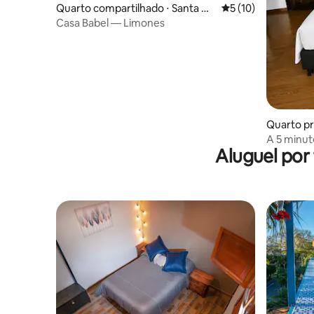
Quarto compartilhado ⋅ Santa Ma
5 de uma avaliação 
5 (10)
rta
Casa Babel — Limones
Quarto pr
A 5 minut
Aluguel por
gratuito 