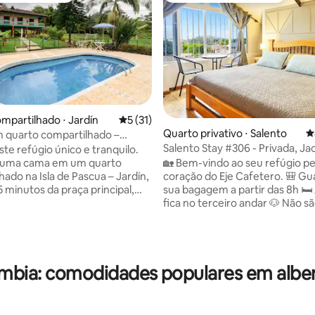
édia de 5, 132 avaliações
mpartilhado ⋅ Jardín
5 de uma avaliação média de 5, 31 avalia
5 (31)
Quarto privativo ⋅ Salento
4
 quarto compartilhado –
Salento Stay #306 - Privada, Jac
i-Fi e natureza
te refúgio único e tranquilo.
Cama King Size
🏡 Bem-vindo ao seu refúgio pe
 uma cama em um quarto
coração do Eje Cafetero. 🎒 Guardamos
hado na Isla de Pascua – Jardín,
sua bagagem a partir das 8h 🛏️ A Suíte
5 minutos da praça principal,
fica no terceiro andar 🐶 Não são
or vistas para a natureza e para
permitidos animais de estimação ✔
a. Desfrute de uma piscina,
apenas 4 quarteirões do parqu
ido, espaço de coworking,
principal. ✔ 5 minutos a pé dos 
mpartilhada, jogos (bilhar,
pontos de interesse. ✔ 🛏 Suíte espaçosa
ngue) e terraço ao ar livre.
mbia: comodidades populares em albe
e confortável + jacuzzi ✔ 🍳 Cozinha
ara relaxar, trabalhar
equipada ✔ 🚀 Wi-Fi rápido: perfeito para
nte e conhecer outros
trabalhar remotamente ou plan
 em um ambiente amigável e
aventuras. ✔ 🚿 Banheiro limpo e