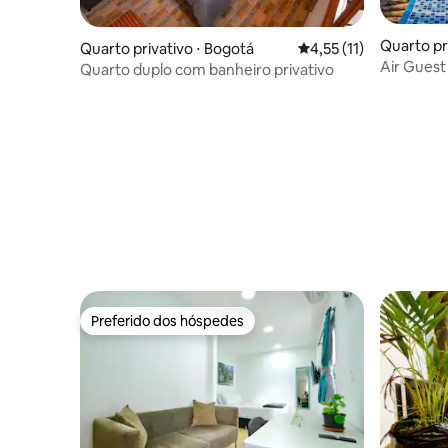
Quarto pri
Quarto privativo ⋅ Bogotá
4,55 de uma avaliação
4,55 (11)
Air Guest
Quarto duplo com banheiro privativo
Preferido dos hóspedes
Preferido dos hóspedes