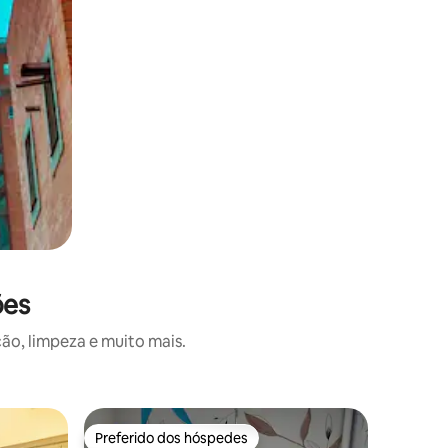
ões
ão, limpeza e muito mais.
Quarto pr
Preferido dos hóspedes
Preferi
Preferido dos hóspedes
Preferi