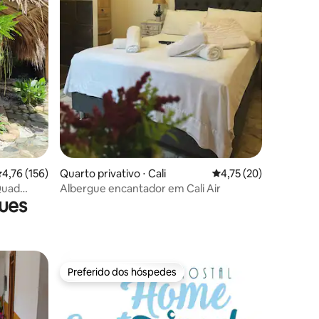
ções
,76 de uma avaliação média de 5, 156 avaliações
4,76 (156)
Quarto privativo ⋅ Cali
4,75 de uma avaliação
4,75 (20)
 Quad
Albergue encantador em Cali Air
ues
pla
Preferido dos hóspedes
Preferido dos hóspedes