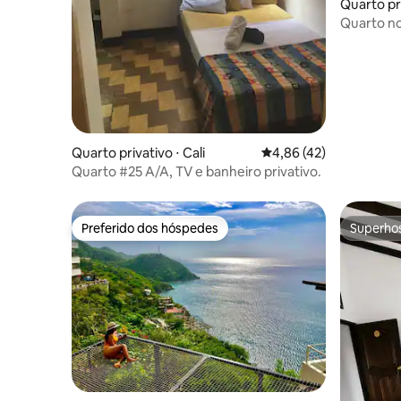
Quarto pr
Quarto no
Quarto privativo ⋅ Cali
4,86 de uma avaliação 
4,86 (42)
Quarto #25 A/A, TV e banheiro privativo.
Preferido dos hóspedes
Superho
Preferido dos hóspedes
Superho