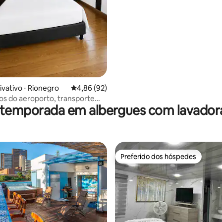
média de 5, 10 avaliações
ivativo ⋅ Rionegro
4,86 de uma avaliação média de 5, 92 avalia
4,86 (92)
os do aeroporto, transporte
 temporada em albergues com lavador
24/7
Preferido dos hóspedes
Preferido dos hóspedes