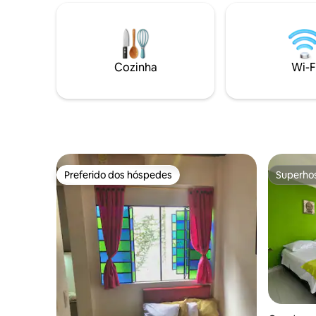
da cidade e muito mais.
você prec
Airbnb.
Cozinha
Wi-F
Preferido dos hóspedes
Superho
Preferido dos hóspedes
Superho