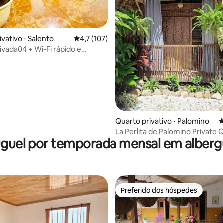
média de 5, 57 avaliações
vativo ⋅ Salento
4,7 de uma avaliação média de 5, 107 avalia
4,7 (107)
vada04 + Wi-Fi rápido e
 • Localização top
Quarto privativo ⋅ Palomino
4
La Perlita de Palomino Private
uguel por temporada mensal em alberg
Cabin (Coral) - Cabana Quadru
Privativa
Preferido dos hóspedes
Preferido dos hóspedes