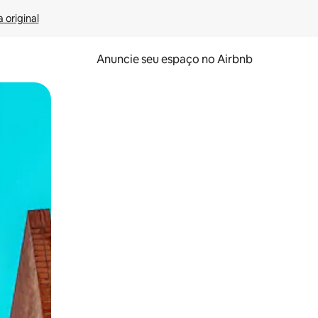
 original
Anuncie seu espaço no Airbnb
 deslizando o dedo na tela.