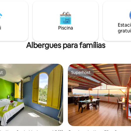
funcional: com água quente e
isa reservá-las uma a uma no
comodidades básicas.
Estac
i
Piscina
gratui
Albergues para famílias
st
Superhost
st
Superhost