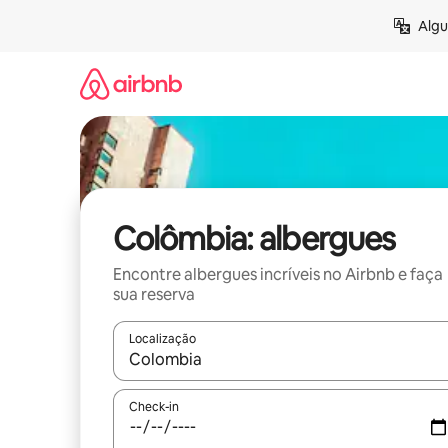
Pular
Algu
para
o
conteúdo
Colômbia: albergues
Encontre albergues incríveis no Airbnb e faça
sua reserva
Localização
Quando os resultados estiverem disponíveis, expl
Check-in