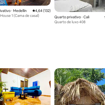
vativo ⋅ Medellín
4,64 de uma avaliação média de 5, 132 avalia
4,64 (132)
 média de 5, 11 avaliações
 House 1 (Cama de casal)
Quarto privativo ⋅ Cali
Quarto de luxo 408