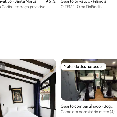
ivativo ⋅ Santa Marta
5 de uma avaliação média de 5, 3 avalia
5 (3)
Quarto privativo ⋅ Filandia
 Caribe, terraço privativo.
O TEMPLO da Finlândia
média de 5, 42 avaliações
st
Preferido dos hóspedes
st
Preferido dos hóspedes
Quarto compartilhado ⋅ Bogo
tá
Cama em dormitório misto (4)
— Embaixada — Corferias