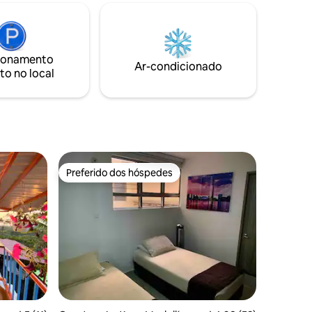
proximidades, estamos a poucos
quarteirões do terminal de transporte, a
partir do qual você pode chegar lá de
ônibus, megacable, táxi ou caminhando.
ionamento
Localizado a três quarteirões de centros
Ar-condicionado
to no local
comerciais e supermercados como Éxito,
Ara, D1.
Preferido dos hóspedes
Preferido dos hóspedes