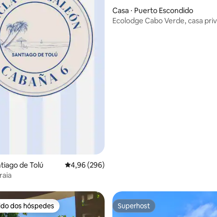
Casa ⋅ Puerto Escondido
Ecolodge Cabo Verde, casa pri
édia de 5, 161 avaliações
frente para o mar
ntiago de Tolú
4,96 de uma avaliação média de 5, 296 avalia
4,96 (296)
raia
rido dos hóspedes
Superhost
 melhores preferidos dos hóspedes
Superhost