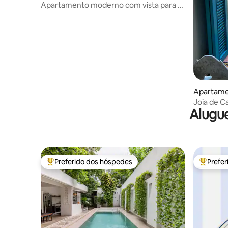
A
Apartamento moderno com vista para o
mar e o centro histórico
Apartame
Joia de C
Alugue
Preferido dos hóspedes
Prefe
Entre os melhores preferidos dos hóspedes
Entre os