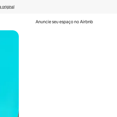
 original
Anuncie seu espaço no Airbnb
 deslizando o dedo na tela.