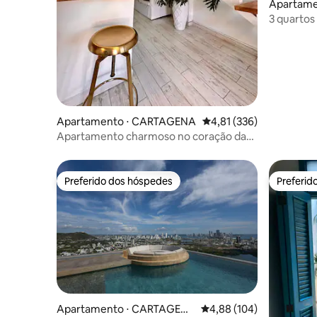
Apartame
A
3 quartos
Murada • 
Apartamento ⋅ CARTAGENA
4,81 de uma avaliação m
4,81 (336)
Apartamento charmoso no coração da
cidade antiga com varanda
Preferido dos hóspedes
Preferid
Preferido dos hóspedes
Preferid
Apartamento ⋅ CARTAGEN
4,88 de uma avaliação m
4,88 (104)