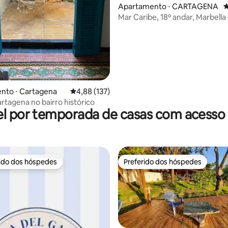
Apartamento ⋅ CARTAGENA
4
Mar Caribe, 18º andar, Marbella
aeroporto
nto ⋅ Cartagena
4,88 de uma avaliação média de 5, 137 avalia
4,88 (137)
artagena no bairro histórico
l por temporada de casas com acesso 
rido dos hóspedes
Preferido dos hóspedes
 melhores preferidos dos hóspedes
Preferido dos hóspedes