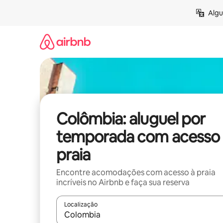
Pular
Algu
para
o
conteúdo
Colômbia: aluguel por
temporada com acesso 
praia
Encontre acomodações com acesso à praia
incríveis no Airbnb e faça sua reserva
Localização
Quando os resultados estiverem disponíveis, expl