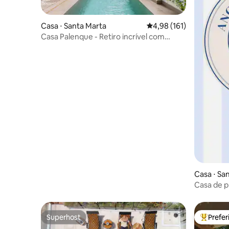
Casa ⋅ Santa Marta
4,98 de uma avaliação m
4,98 (161)
Casa Palenque - Retiro incrível com
piscina privativa
Casa ⋅ Sa
Casa de p
Superhost
Prefe
Superhost
Entre os