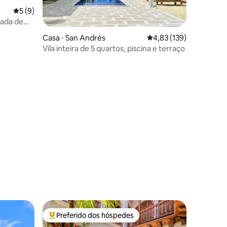
5 de uma avaliação média de 5, 9 avaliações
5 (9)
vada de
Casa ⋅ San Andrés
4,83 de uma avaliação 
4,83 (139)
Vila inteira de 5 quartos, piscina e terraço
ções
Preferido dos hóspedes
Entre os melhores preferidos dos hóspedes