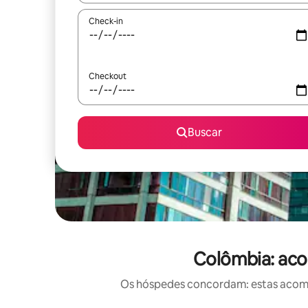
Check-in
Checkout
Buscar
Colômbia: aco
Os hóspedes concordam: estas acomod