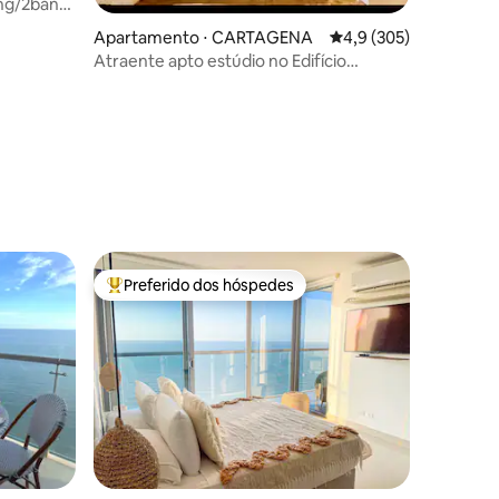
ng/2banheiros
ções
Apartamento ⋅ CARTAGENA
4,9 de uma avaliação 
4,9 (305)
Atraente apto estúdio no Edifício
Histórico.
Preferido dos hóspedes
Entre os melhores preferidos dos hóspedes