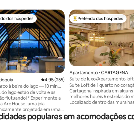
rido dos hóspedes
Preferido dos hóspedes
 melhores preferidos dos hóspedes
Entre os melhores preferidos d
média de 5, 49 avaliações
Apartamento ⋅ CARTAGENA
Suíte de luxo/Apartamento lof
tioquia
4,95 de uma avaliação média de 5, 255 avalia
4,95 (255)
da cidade
Suíte Loft de 1 quarto no coraç
rco à beira do lago — 10 min
Cartagena inspirada em alguns
pé, acesso ao lago
s do lago estão de volta e as
melhores hotéis 5 estrelas do 
tuando! * Experimente a
Localizado dentro das muralha
ra Arc House, uma joia
cidade velha, a uma curta distâ
onicamente projetada em uma
de lojas, entretenimento, rest
idades populares em acomodações co
ada, a apenas 10 minutos de
discotecas e bares. Desfrute 
Paredes de vidro, tetos de 20
estadia nesta cidade Patrimôni
tas panorâmicas da natureza a
Unesco cheia de história e emo
rdadeiramente única. A casa