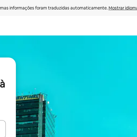
mas informações foram traduzidas automaticamente. 
Mostrar idioma
à
ore-os usando as seta para cima e para baixo do teclado ou tocando e