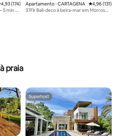
,93 de uma avaliação média de 5, 174 avaliações
4,93 (174)
Apartamento ⋅ CARTAGENA
4,96 de uma avaliação 
4,96 (131)
 – 5 min do
37Flr Bali-deco à beira-mar em Morros
City/B.grande
ções
à praia
Superhost
Superhost