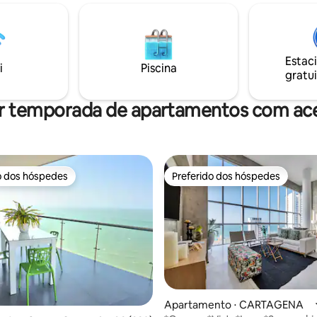
Cozinha totalmente equipada
 2 quartos queen, banheiros
máquina de lavar/secar, cama
s, varandas e um sofá na área de
Queen, TV, Netflix e Wi-Fi de 4
a acomodar um total de 6
Nosso apartamento moderno c
de praia é perfeito para um cas
Estac
 um chef, complementada por
i
Piscina
desfrutar e relaxar Insta
gratui
de jantar para 6 pessoas e
@pombocartagena
da com vista para o lago.
r temporada de apartamentos com ace
o dos hóspedes
Preferido dos hóspedes
o dos hóspedes
Preferido dos hóspedes
Apartamento ⋅ CARTAGENA