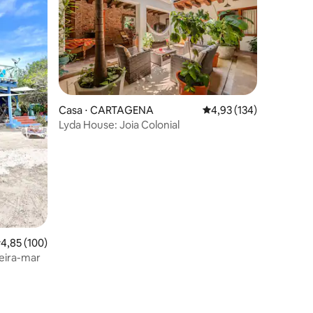
Casa ⋅ CARTAGENA
4,93 de uma avaliação 
4,93 (134)
Lyda House: Joia Colonial
,85 de uma avaliação média de 5, 100 avaliações
4,85 (100)
beira-mar