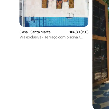
Casa ⋅ Santa Marta
4,83 de uma avaliação m
4,83 (150)
Vila exclusiva - Terraço com piscina /
Centro