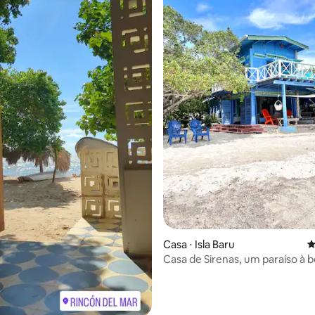
édia de 5, 150 avaliações
Casa ⋅ Isla Baru
4
Casa de Sirenas, um paraíso à 