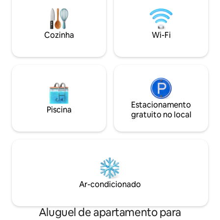
casais e criativos!!!
- Espaço de cowor
dentro do prédio 
privativo - Self c
Cozinha
Wi-Fi
Estacionamento
Piscina
gratuito no local
Ar-condicionado
Aluguel de apartamento para