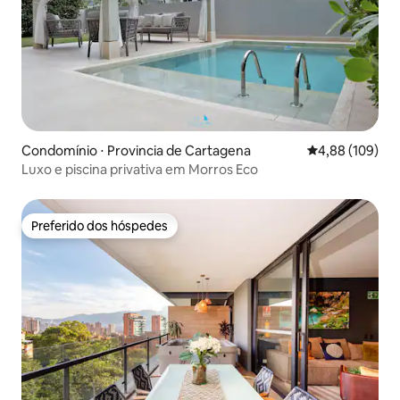
Condomínio ⋅ Provincia de Cartagena
4,88 de uma av
4,88 (109)
Luxo e piscina privativa em Morros Eco
Preferido dos hóspedes
Preferido dos hóspedes