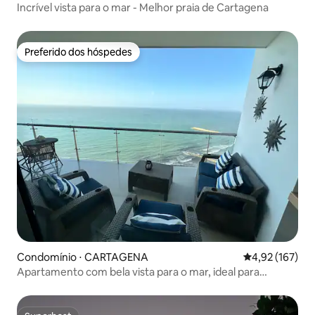
Incrível vista para o mar - Melhor praia de Cartagena
Preferido dos hóspedes
Preferido dos hóspedes
Condomínio ⋅ CARTAGENA
4,92 de uma av
4,92 (167)
Apartamento com bela vista para o mar, ideal para
descansar