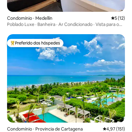
Condomínio ⋅ Medellín
5 de uma a
5 (12)
Poblado Luxe · Banheira · Ar Condicionado · Vista para o
horizonte no 24º andar
Preferido dos hóspedes
Entre os melhores preferidos dos hóspedes
Condomínio ⋅ Provincia de Cartagena
4,97 de uma av
4,97 (151)