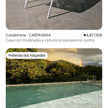
Condomínio ⋅ CARTAGENA
4,87 de uma av
4,87 (183)
Casa com localização e vista incomparáveis no centro
Preferido dos hóspedes
Preferido dos hóspedes