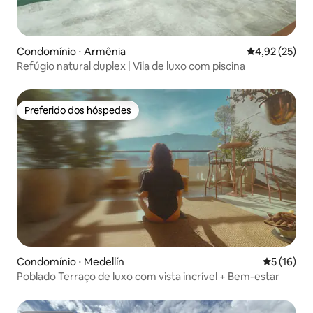
Condomínio ⋅ Armênia
4,92 de uma a
4,92 (25)
Refúgio natural duplex | Vila de luxo com piscina
Preferido dos hóspedes
Preferido dos hóspedes
Condomínio ⋅ Medellín
5 de uma a
5 (16)
Poblado Terraço de luxo com vista incrível + Bem-estar