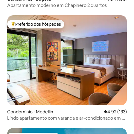
Apartamento moderno em Chapinero 2 quartos
Preferido dos hóspedes
Entre os melhores preferidos dos hóspedes
Condomínio ⋅ Medellín
4,92 de uma av
4,92 (133)
Lindo apartamento com varanda e ar-condicionado em El
Poblado