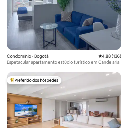
Condomínio ⋅ Bogotá
4,88 de uma av
4,88 (136)
Espetacular apartamento estúdio turístico em Candelaria
Preferido dos hóspedes
Entre os melhores preferidos dos hóspedes