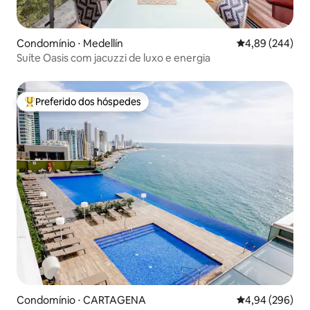
Condomínio ⋅ Medellín
4,89 de uma ava
4,89 (244)
Suíte Oasis com jacuzzi de luxo e energia
Preferido dos hóspedes
Entre os melhores preferidos dos hóspedes
Condomínio ⋅ CARTAGENA
4,94 de uma ava
4,94 (296)