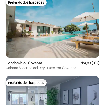
Preferido dos hóspedes
Preferido dos hóspedes
Condomínio ⋅ Coveñas
4,83 de uma av
4,83 (102)
Cabaña 3 Marina del Rey | Luxo em Coveñas
Preferido dos hóspedes
Preferido dos hóspedes