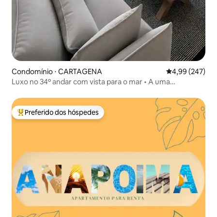
Condomínio ⋅ CARTAGENA
4,99 de uma ava
4,99 (247)
Luxo no 34º andar com vista para o mar • A uma
caminhada da praia • Piscina
Preferido dos hóspedes
Entre os melhores preferidos dos hóspedes