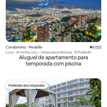
Condomínio ⋅ Medellín
5 de uma a
5 (52)
Luxo · Arranha-céu • Vistas panorâmicas · El Poblado
Aluguel de apartamento para
temporada com piscina
Preferido dos hóspedes
Preferido dos hóspedes