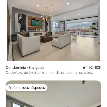
Condomínio ⋅ Envigado
4,92 de uma av
4,92 (103)
Cobertura de luxo com ar-condicionado nos quartos.
Preferido dos hóspedes
Preferido dos hóspedes