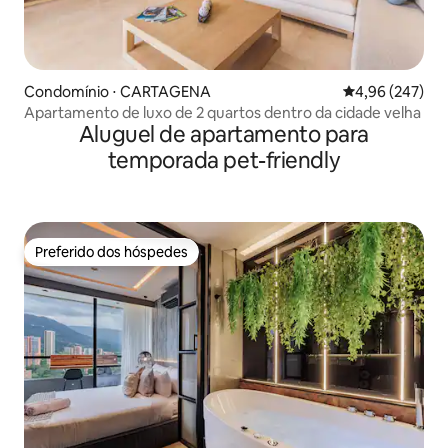
Condomínio ⋅ CARTAGENA
4,96 de uma ava
4,96 (247)
Apartamento de luxo de 2 quartos dentro da cidade velha
Aluguel de apartamento para
temporada pet-friendly
Preferido dos hóspedes
Preferido dos hóspedes