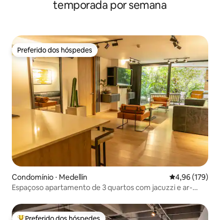
temporada por semana
Preferido dos hóspedes
Preferido dos hóspedes
Condomínio ⋅ Medellín
4,96 de uma av
4,96 (179)
Espaçoso apartamento de 3 quartos com jacuzzi e ar-
condicionado | Provenza
Preferido dos hóspedes