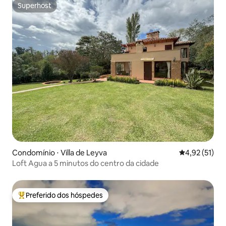
Superhost
Superhost
Condomínio ⋅ Villa de Leyva
4,92 de uma a
4,92 (51)
Loft Agua a 5 minutos do centro da cidade
Preferido dos hóspedes
Entre os melhores preferidos dos hóspedes