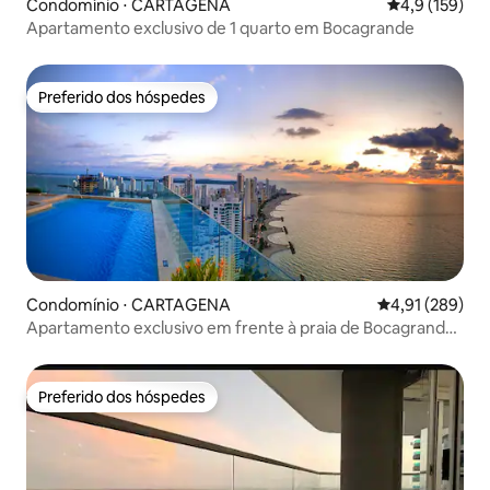
Condomínio ⋅ CARTAGENA
4,9 de uma av
4,9 (159)
Apartamento exclusivo de 1 quarto em Bocagrande
Preferido dos hóspedes
Preferido dos hóspedes
Condomínio ⋅ CARTAGENA
4,91 de uma av
4,91 (289)
Apartamento exclusivo em frente à praia de Bocagrande
e à cidade velha
Preferido dos hóspedes
Preferido dos hóspedes