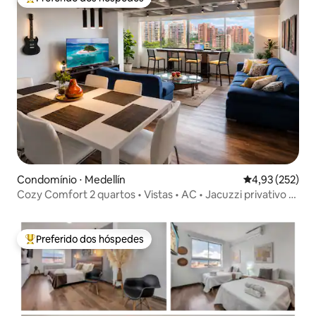
Entre os melhores preferidos dos hóspedes
Condomínio ⋅ Medellín
4,93 de uma av
4,93 (252)
Cozy Comfort 2 quartos • Vistas • AC • Jacuzzi privativo •
El Poblado
Preferido dos hóspedes
Entre os melhores preferidos dos hóspedes