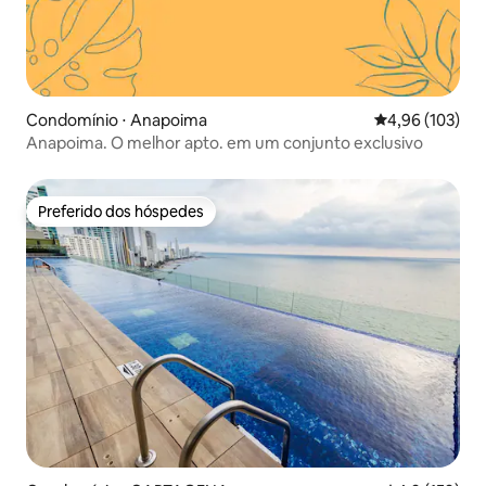
Condomínio ⋅ Anapoima
4,96 de uma av
4,96 (103)
Anapoima. O melhor apto. em um conjunto exclusivo
Preferido dos hóspedes
Preferido dos hóspedes