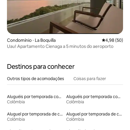
Condomínio ⋅ La Boquilla
4,98 de uma a
4,98 (50)
Uau! Apartamento Cienaga a 5 minutos do aeroporto
Destinos para conhecer
Outros tipos de acomodações
Coisas para fazer
Aluguéis por temporada com banheira de hidromassagem
Aluguéis por temporada com banheiro para PCD
Colômbia
Colômbia
Aluguel por temporada de casas de hóspedes
Aluguel por temporada de contêineres
Colômbia
Colômbia