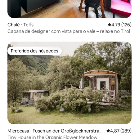
Chalé ⋅ Telfs
4,79 de uma av
4,79 (126)
Cabana de designer com vista para o vale – relaxe no Tirol
Preferido dos hóspedes
Preferido dos hóspedes
Microcasa ⋅ Fusch an der Großglocknerstraß
4,87 de uma ava
4,87 (289)
e
Tiny House in the Organic Flower Meadow