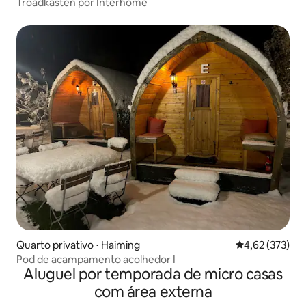
Troadkasten por Interhome
Quarto privativo ⋅ Haiming
4,62 de uma av
4,62 (373)
Pod de acampamento acolhedor I
Aluguel por temporada de micro casas
com área externa