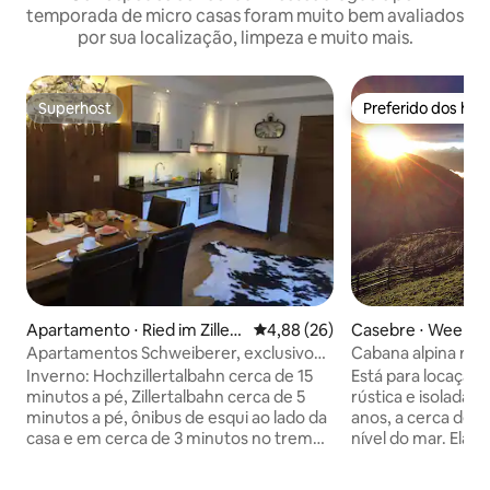
temporada de micro casas foram muito bem avaliados
por sua localização, limpeza e muito mais.
Superhost
Preferido dos hó
Superhost
Preferido dos hó
Apartamento ⋅ Ried im Zillert
4,88 de uma avaliação média de
4,88 (26)
Casebre ⋅ Weerbe
al
Apartamentos Schweiberer, exclusivo
Cabana alpina rústi
App. Hamberg
meio da montanh
Inverno: Hochzillertalbahn cerca de 15
Está para locação
minutos a pé, Zillertalbahn cerca de 5
rústica e isolada 
minutos a pé, ônibus de esqui ao lado da
anos, a cerca de 
casa e em cerca de 3 minutos no trem
nível do mar. Ela e
Verão: Cabanas e picos no Parque
do Tirol, no sul do
Natural dos Alpes da Zillertal, jardim de
de prata de Karwe