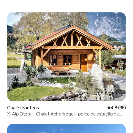
Chalé ⋅ Sautens
4,8 de uma a
4,8 (35)
X-Alp Ötztal - Chalet Acherkogel - perto da estação de
esqui