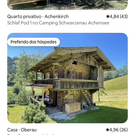
Quarto privativo ⋅ Achenkirch
4,84 de uma a
4,84 (43)
Schlaf Pod 1 no Camping Schwarzenau Achensee
Preferido dos hóspedes
Preferido dos hóspedes
Casa ⋅ Oberau
4,96 de uma a
4,96 (26)