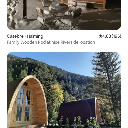
Casebre ⋅ Haiming
4,63 de uma av
4,63 (195)
Family Wooden Pod at nice Riverside location