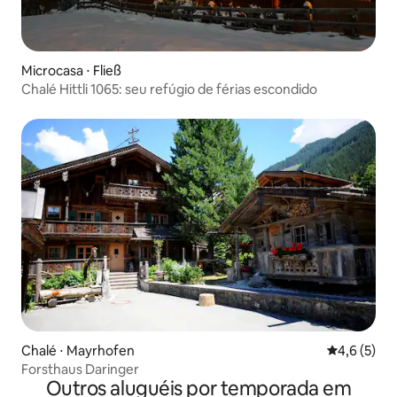
Microcasa ⋅ Fließ
Chalé Hittli 1065: seu refúgio de férias escondido
Chalé ⋅ Mayrhofen
4,6 de uma 
4,6 (5)
Forsthaus Daringer
Outros aluguéis por temporada em