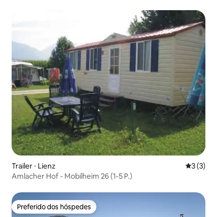
Trailer ⋅ Lienz
3 de uma 
3 (3)
Amlacher Hof - Mobilheim 26 (1-5 P.)
Preferido dos hóspedes
Preferido dos hóspedes