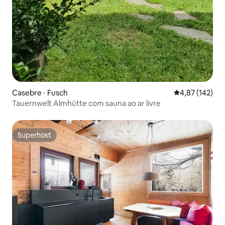
Casebre ⋅ Fusch
4,87 de uma av
4,87 (142)
Tauernwelt Almhütte com sauna ao ar livre
Superhost
Superhost