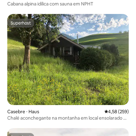
Cabana alpina idílica com sauna em NPHT
Superhost
Superhost
Casebre ⋅ Haus
4,58 de uma av
4,58 (259)
Chalé aconchegante na montanha em local ensolarado e
excelente