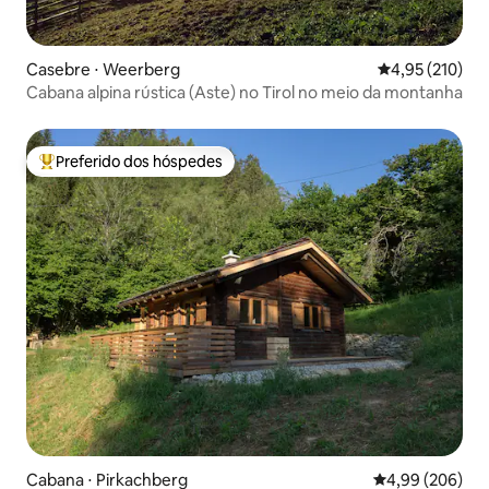
Casebre ⋅ Weerberg
4,95 de uma av
4,95 (210)
Cabana alpina rústica (Aste) no Tirol no meio da montanha
Preferido dos hóspedes
Entre os melhores preferidos dos hóspedes
Cabana ⋅ Pirkachberg
4,99 de uma ava
4,99 (206)