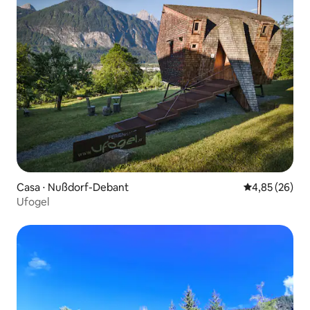
Casa ⋅ Nußdorf-Debant
4,85 de uma a
4,85 (26)
Ufogel