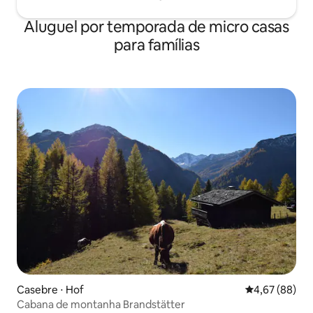
Aluguel por temporada de micro casas
para famílias
Casebre ⋅ Hof
4,67 de uma a
4,67 (88)
Cabana de montanha Brandstätter