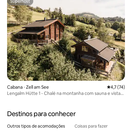
Superhost
Superhost
Cabana ⋅ Zell am See
4,7 de uma a
4,7 (74)
Lengalm Hütte 1 - Chalé na montanha com sauna e vista
para as montanhas
Destinos para conhecer
Outros tipos de acomodações
Coisas para fazer