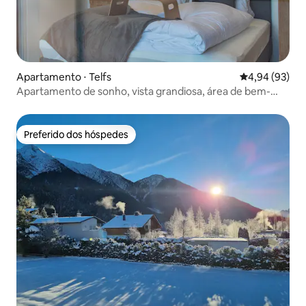
Apartamento ⋅ Telfs
4,94 de uma a
4,94 (93)
Apartamento de sonho, vista grandiosa, área de bem-
estar
Preferido dos hóspedes
Preferido dos hóspedes