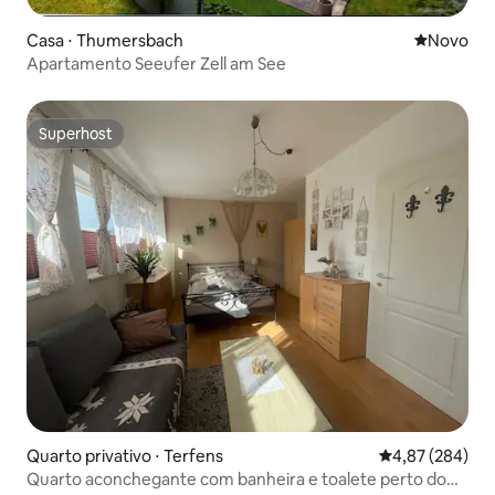
Casa ⋅ Thumersbach
Novo lugar
Novo
Apartamento Seeufer Zell am See
Superhost
Superhost
Quarto privativo ⋅ Terfens
4,87 de uma ava
4,87 (284)
Quarto aconchegante com banheira e toalete perto do