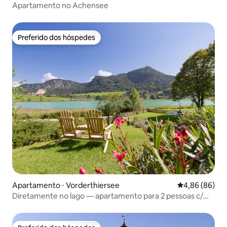
Apartamento no Achensee
Preferido dos hóspedes
Preferido dos hóspedes
Apartamento ⋅ Vorderthiersee
4,86 de uma av
4,86 (86)
Diretamente no lago — apartamento para 2 pessoas c/
varandaque