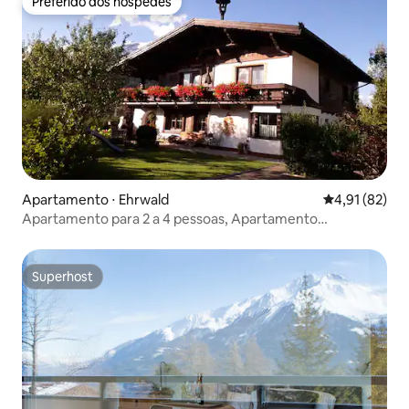
Preferido dos hóspedes
Preferido dos hóspedes
Apartamento ⋅ Ehrwald
4,91 de uma a
4,91 (82)
Apartamento para 2 a 4 pessoas, Apartamento
Glockenhof
Superhost
Superhost