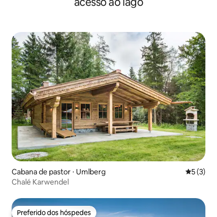
acesso ao lago
Cabana de pastor ⋅ Umlberg
5 de uma 
5 (3)
Chalé Karwendel
Preferido dos hóspedes
Preferido dos hóspedes