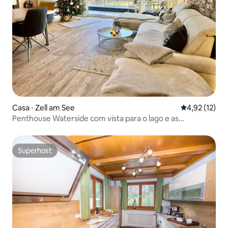
Casa ⋅ Zell am See
4,92 de uma a
4,92 (12)
Penthouse Waterside com vista para o lago e as
montanhas Zell am See
Superhost
Superhost