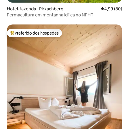
Hotel-fazenda ⋅ Pirkachberg
4,99 de uma av
4,99 (80)
Permacultura em montanha idílica no NPHT
Preferido dos hóspedes
Entre os melhores preferidos dos hóspedes