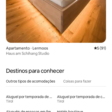
Apartamento ⋅ Lermoos
5 de uma a
5 (91)
Haus am Schihang Studio
Destinos para conhecer
Outros tipos de acomodações
Coisas para fazer
Aluguel por temporada de microcasas
Aluguel por temporada de casas de hóspedes
Tirol
Tirol
Aluguéis de espaços em frente à praia
Hotéis boutique