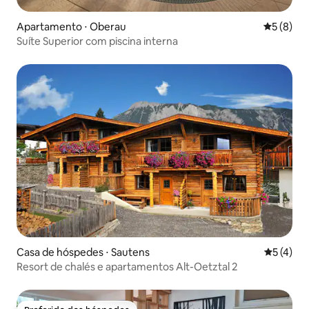
Apartamento ⋅ Oberau
5 de uma 
5 (8)
Suíte Superior com piscina interna
Casa de hóspedes ⋅ Sautens
5 de uma 
5 (4)
Resort de chalés e apartamentos Alt-Oetztal 2