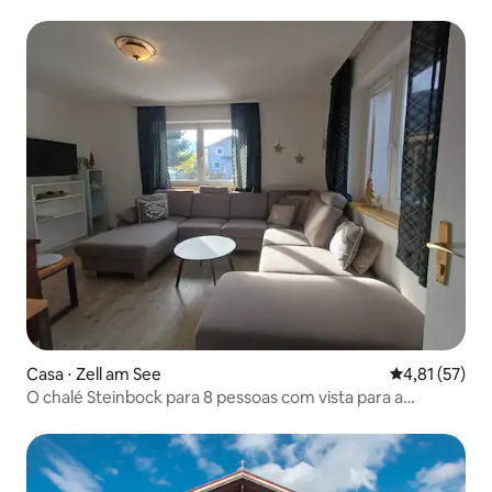
lago de banho
Casa ⋅ Zell am See
4,81 de uma a
4,81 (57)
O chalé Steinbock para 8 pessoas com vista para a
montanha