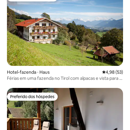
Hotel-fazenda ⋅ Haus
4,98 de uma a
4,98 (53)
Férias em uma fazenda no Tirol com alpacas e vista para a
natureza
Preferido dos hóspedes
Preferido dos hóspedes