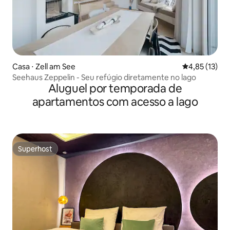
Casa ⋅ Zell am See
4,85 de uma a
4,85 (13)
Seehaus Zeppelin - Seu refúgio diretamente no lago
Aluguel por temporada de
apartamentos com acesso a lago
Superhost
Superhost