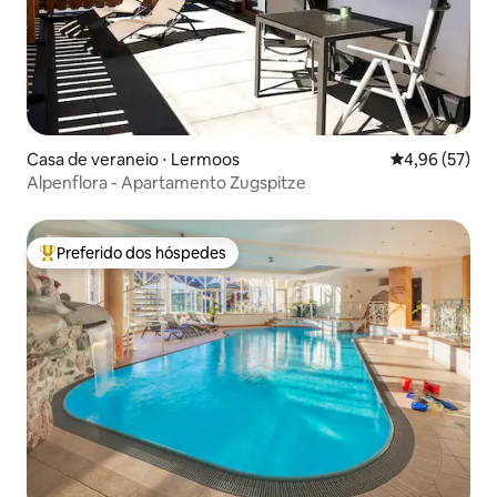
Casa de veraneio ⋅ Lermoos
4,96 de uma a
4,96 (57)
Alpenflora - Apartamento Zugspitze
Preferido dos hóspedes
Entre os melhores preferidos dos hóspedes