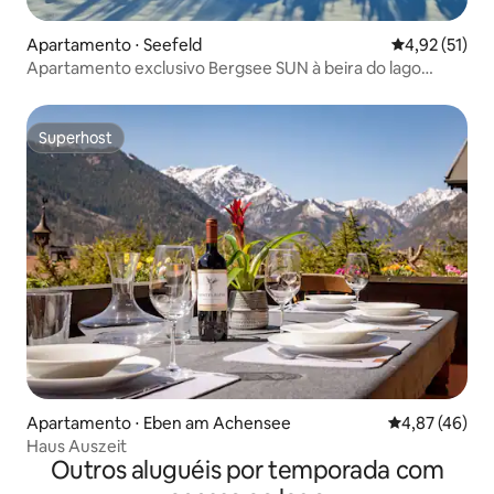
Apartamento ⋅ Seefeld
4,92 de uma a
4,92 (51)
Apartamento exclusivo Bergsee SUN à beira do lago
Wildsee
Superhost
Superhost
Apartamento ⋅ Eben am Achensee
4,87 de uma a
4,87 (46)
Haus Auszeit
Outros aluguéis por temporada com