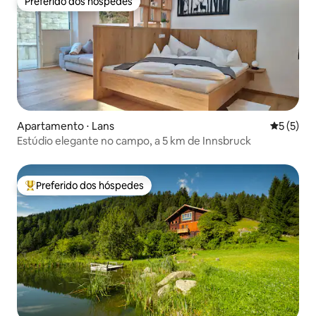
Preferido dos hóspedes
Preferido dos hóspedes
Apartamento ⋅ Lans
5 de uma 
5 (5)
Estúdio elegante no campo, a 5 km de Innsbruck
Preferido dos hóspedes
Entre os melhores preferidos dos hóspedes