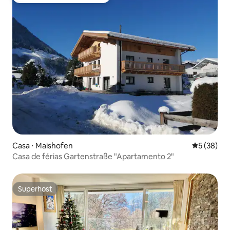
Entre os melhores preferidos dos hóspedes
Casa ⋅ Maishofen
5 de uma a
5 (38)
Casa de férias Gartenstraße "Apartamento 2"
Superhost
Superhost