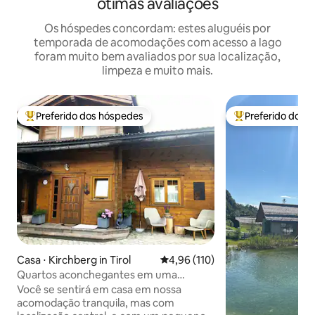
ótimas avaliações
Os hóspedes concordam: estes aluguéis por
temporada de acomodações com acesso a lago
foram muito bem avaliados por sua localização,
limpeza e muito mais.
Preferido dos hóspedes
Preferido dos 
Entre os melhores preferidos dos hóspedes
Entre os melhore
Casa ⋅ Kirchberg in Tirol
4,96 de uma avaliação média de 
4,96 (110)
Quartos aconchegantes em uma
excelente localização, incluindo café da
Você se sentirá em casa em nossa
manhã.
acomodação tranquila, mas com