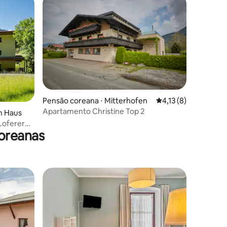
Pensão coreana ⋅ Mitterhofen
4,13 de uma avaliaçã
4,13 (8)
Apartamento Christine Top 2
n Haus
Loferer
oreanas