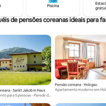
cabelo.
Estac
i
Piscina
gratui
éis de pensões coreanas ideais para fa
Pensão coreana ⋅ Holzgau
Apartamento moderno em Hol
reana ⋅ Sankt Jakob in Haus
to para 5 pessoas - Parede de
faia