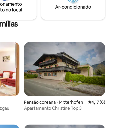
ionamento
Ar-condicionado
to no local
mílias
Pensão coreana ⋅ Mitterhofen
4,17 de uma avaliaçã
4,17 (6)
zgau
Apartamento Christine Top 3