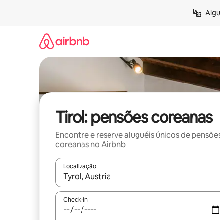
Pular
Algu
para
o
conteúdo
Tirol: pensões coreanas
Encontre e reserve aluguéis únicos de pensõe
coreanas no Airbnb
Localização
Quando os resultados estiverem disponíveis, expl
Check-in