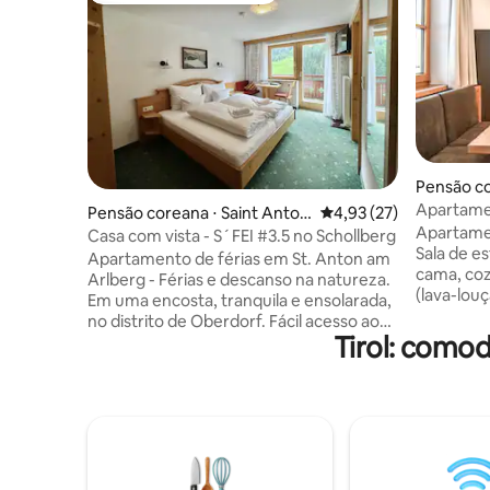
Pensão co
Apartame
Pensão coreana ⋅ Saint Anton
4,93 de uma avaliação 
4,93 (27)
Apartamen
am Arlberg
Casa com vista - S´FEI #3.5 no Schollberg
Sala de es
Apartamento de férias em St. Anton am
cama, coz
Arlberg - Férias e descanso na natureza.
(lava-louç
Em uma encosta, tranquila e ensolarada,
cozedor d
no distrito de Oberdorf. Fácil acesso aos
filtro / 
Tirol: como
teleféricos e ao centro (3-5 min. a
geladeira
descer), bem como uma vista livre das
e varanda 
montanhas. Aldeia e ponto de ônibus
apartamen
administrativo na casa. Todas as lojas,
grátis e cofre. No ban
restaurantes, piscina e trilhas para
encontrar
caminhadas a uma curta distância a pé.
e de banh
Estacionamento gratuito disponível.
espelho 
Empresa familiar. Não incluído o imposto