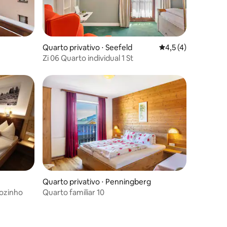
ções
Quarto privativo ⋅ Seefeld
4,5 de uma avaliaçã
4,5 (4)
Zi 06 Quarto individual 1 St
Quarto privativo ⋅ Penningberg
sozinho
Quarto familiar 10
ções