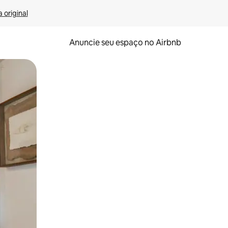
 original
Anuncie seu espaço no Airbnb
 deslizando o dedo na tela.