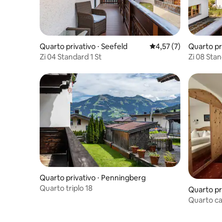
Quarto privativo ⋅ Seefeld
4,57 de uma avaliação
4,57 (7)
Quarto pr
Zi 04 Standard 1 St
Zi 08 Stan
Quarto privativo ⋅ Penningberg
Quarto triplo 18
Quarto pr
Arlberg
Quarto c
"S'Gsund"