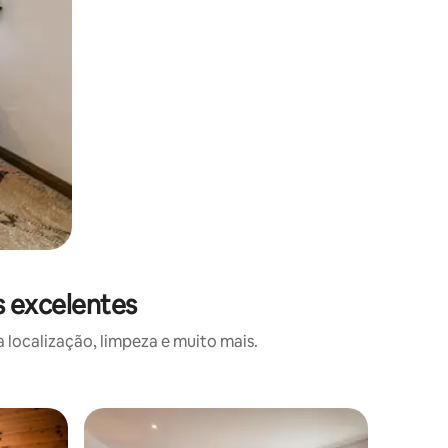
s excelentes
localização, limpeza e muito mais.
Pensão c
Superho
Superho