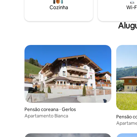
cabelo.
local € 3,00 ppn e limpeza final € 45,00
Cozinha
Wi-F
por estadia
Alugu
Pensão coreana ⋅ Gerlos
Apartamento Bianca
Pensão co
Apartamen
pedra de 