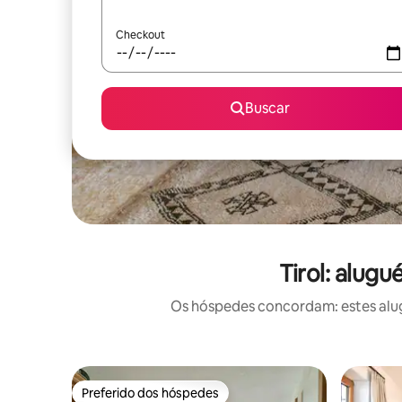
Checkout
Buscar
Tirol: alug
Os hóspedes concordam: estes alug
Preferido dos hóspedes
Preferido dos hóspedes