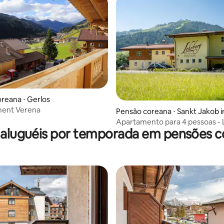
 média de 5, 9 avaliações
reana ⋅ Gerlos
ent Verena
Pensão coreana ⋅ Sankt Jakob i
Apartamento para 4 pessoas - 
 aluguéis por temporada em pensões c
Steinberge