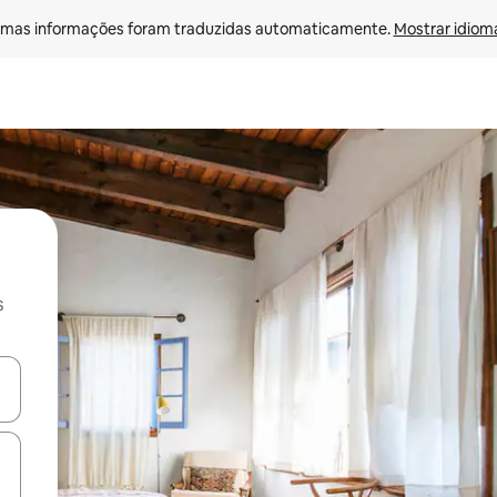
mas informações foram traduzidas automaticamente. 
Mostrar idioma
s
ore-os usando as seta para cima e para baixo do teclado ou tocando e