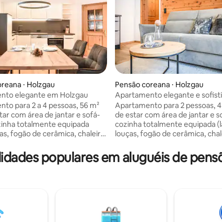
reana ⋅ Holzgau
Pensão coreana ⋅ Holzgau
nto elegante em Holzgau
Apartamento elegante e sofist
média de 5, 27 avaliações
Alpes do Vale do Lech
to para 2 a 4 pessoas, 56 m²
Apartamento para 2 pessoas, 45 m²
tar com área de jantar e sofá-
de estar com área de jantar e 
inha totalmente equipada
cozinha totalmente equipada (l
as, fogão de cerâmica, chaleira,
louças, fogão de cerâmica, chal
e ovos, torradeira, cafeteira de
cozedor de ovos, torradeira, ca
máquina de café Nespresso,
filtro / máquina de café Nespre
didades populares em aluguéis de pens
 com freezer), quarto, banheiro
geladeira com freezer), quarto
(virada para o sul). O
e varanda (virada para o sul). O
to tem TV via satélite, Wi-Fi
apartamento tem TV via satélite
heiro, você
grátis e cofre. No banheiro, você
á cosméticos, toalhas de mão
encontrará cosméticos, toalha
o, aquecedor de toalhas,
e de banho, aquecedor de toal
de maquiagem e secador de
espelho de maquiagem e secad