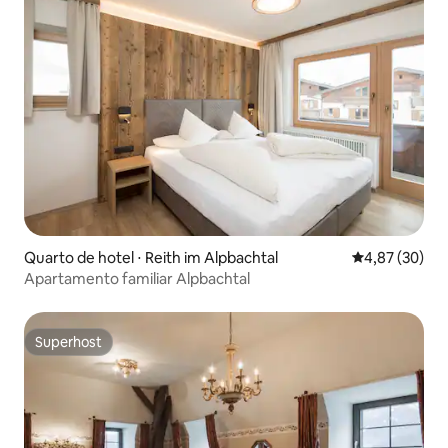
Quarto de hotel ⋅ Reith im Alpbachtal
4,87 de uma a
4,87 (30)
Apartamento familiar Alpbachtal
Superhost
Superhost