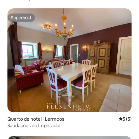
Superhost
Superhost
Quarto de hotel ⋅ Lermoos
5 de uma 
5 (5)
Saudações do Imperador