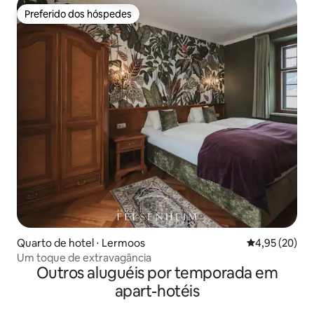
Preferido dos hóspedes
Preferido dos hóspedes
Quarto de hotel ⋅ Lermoos
4,95 de uma a
4,95 (20)
Um toque de extravagância
Outros aluguéis por temporada em
apart-hotéis