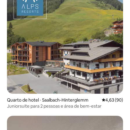
Quarto de hotel ⋅ Saalbach-Hinterglemm
4,63 de uma a
4,63 (90)
Juniorsuite para 2 pessoas e área de bem-estar