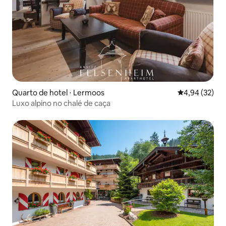
Quarto de hotel ⋅ Lermoos
4,94 de uma a
4,94 (32)
Luxo alpino no chalé de caça