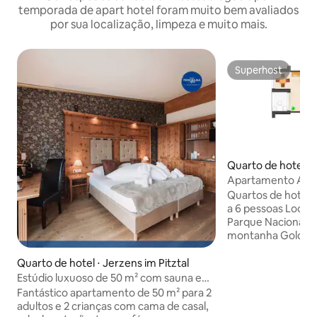
temporada de apart hotel foram muito bem avaliados
por sua localização, limpeza e muito mais.
Superhost
Superhost
Quarto de hotel ⋅ M
rol
Apartamento Alpe
Apartment Monta
Quartos de hotel 
a 6 pessoas Local
Parque Nacional 
montanha Goldrie
de distância (estâ
Großglockner Reso
Quarto de hotel ⋅ Jerzens im Pitztal
minutos a pé de pi
Estúdio luxuoso de 50 m² com sauna e
country Restauran
vista para a montanha
Fantástico apartamento de 50 m² para 2
apartamentos com
adultos e 2 crianças com cama de casal,
Aluguel de e-bike