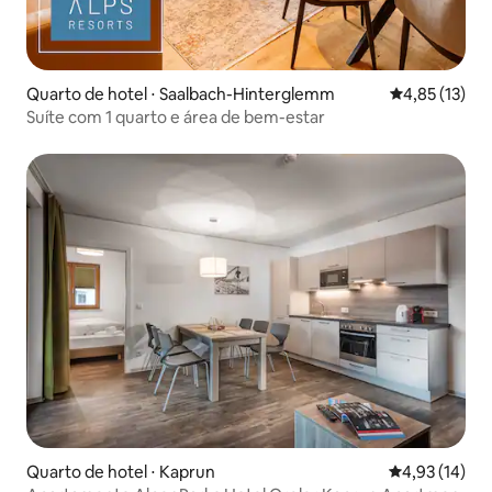
Quarto de hotel ⋅ Saalbach-Hinterglemm
4,85 de uma a
4,85 (13)
Suíte com 1 quarto e área de bem-estar
Quarto de hotel ⋅ Kaprun
4,93 de uma a
4,93 (14)