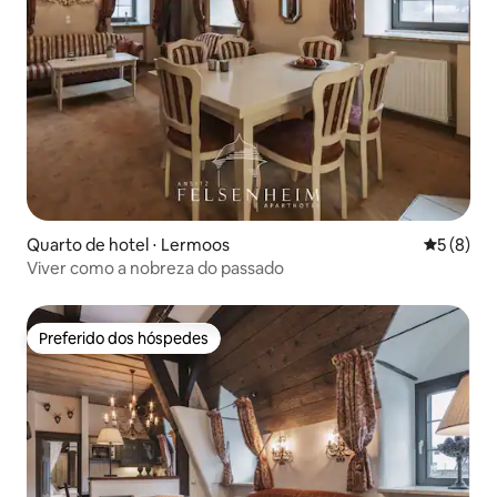
Quarto de hotel ⋅ Lermoos
5 de uma 
5 (8)
Viver como a nobreza do passado
Preferido dos hóspedes
Preferido dos hóspedes