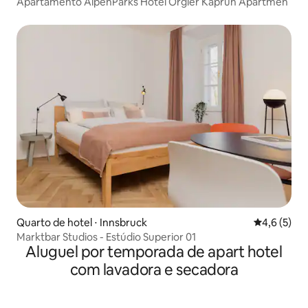
Apartamento AlpenParks Hotel Orgler Kaprun Apartmen
Quarto de hotel ⋅ Innsbruck
4,6 de uma 
4,6 (5)
Marktbar Studios - Estúdio Superior 01
Aluguel por temporada de apart hotel
com lavadora e secadora