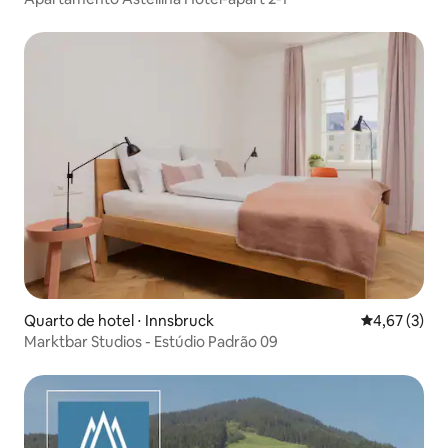
Quarto de hotel ⋅ Innsbruck
4,67 de uma 
4,67 (3)
Marktbar Studios - Estúdio Padrão 09