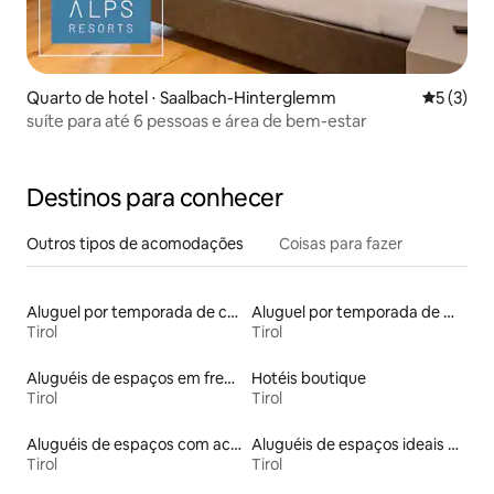
Quarto de hotel ⋅ Saalbach-Hinterglemm
5 de uma 
5 (3)
suíte para até 6 pessoas e área de bem-estar
Destinos para conhecer
Outros tipos de acomodações
Coisas para fazer
Aluguel por temporada de casas de hóspedes
Aluguel por temporada de microcasas
Tirol
Tirol
Aluguéis de espaços em frente à praia
Hotéis boutique
Tirol
Tirol
Aluguéis de espaços com acesso direto a pistas de esqui
Aluguéis de espaços ideais para famílias
Tirol
Tirol