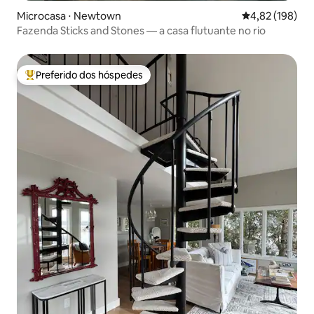
Microcasa ⋅ Newtown
4,82 de uma av
4,82 (198)
Fazenda Sticks and Stones — a casa flutuante no rio
Preferido dos hóspedes
Entre os melhores preferidos dos hóspedes