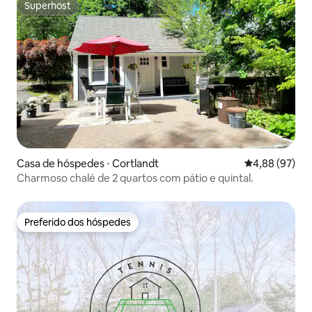
Superhost
Superhost
Casa de hóspedes ⋅ Cortlandt
4,88 de uma a
4,88 (97)
Charmoso chalé de 2 quartos com pátio e quintal.
Preferido dos hóspedes
Preferido dos hóspedes