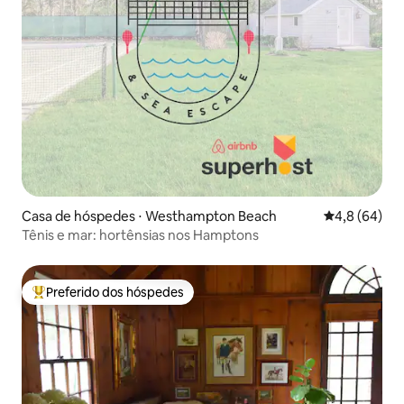
Casa de hóspedes ⋅ Westhampton Beach
4,8 de uma a
4,8 (64)
Tênis e mar: hortênsias nos Hamptons
Preferido dos hóspedes
Entre os melhores preferidos dos hóspedes