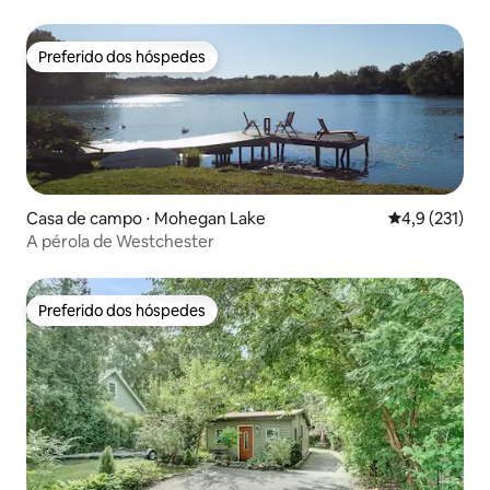
Mystic, Connecticut
Preferido dos hóspedes
Preferido dos hóspedes
Casa de campo ⋅ Mohegan Lake
4,9 de uma av
4,9 (231)
A pérola de Westchester
Preferido dos hóspedes
Preferido dos hóspedes