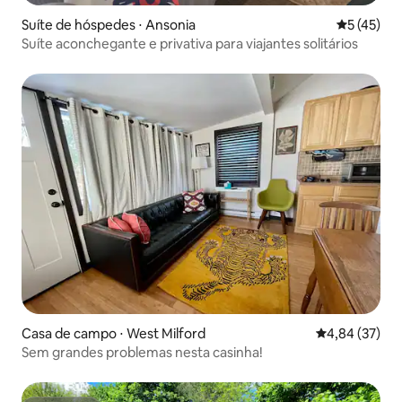
Suíte de hóspedes ⋅ Ansonia
5 de uma a
5 (45)
Suíte aconchegante e privativa para viajantes solitários
Casa de campo ⋅ West Milford
4,84 de uma a
4,84 (37)
Sem grandes problemas nesta casinha!