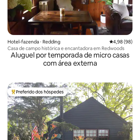
Hotel-fazenda ⋅ Redding
4,98 de uma av
4,98 (98)
Casa de campo histórica e encantadora em Redwoods
Aluguel por temporada de micro casas
com área externa
Preferido dos hóspedes
Entre os melhores preferidos dos hóspedes