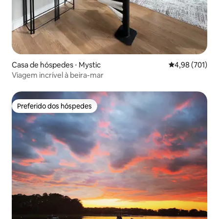
Casa de hóspedes ⋅ Mystic
4,98 de uma av
4,98 (701)
Viagem incrível à beira-mar
Preferido dos hóspedes
Preferido dos hóspedes