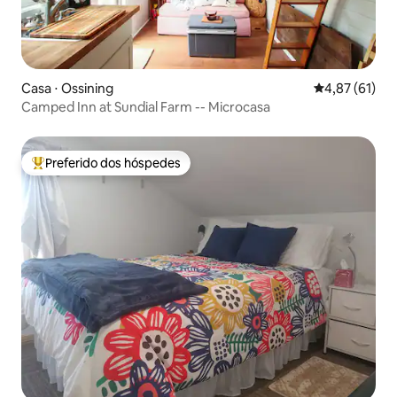
Casa ⋅ Ossining
4,87 de uma a
4,87 (61)
Camped Inn at Sundial Farm -- Microcasa
Preferido dos hóspedes
Entre os melhores preferidos dos hóspedes