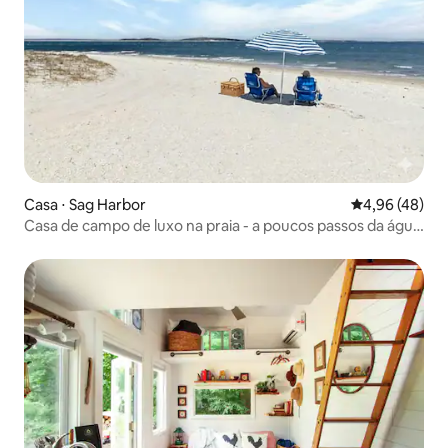
Casa ⋅ Sag Harbor
4,96 de uma a
4,96 (48)
Casa de campo de luxo na praia - a poucos passos da água
- fogueira