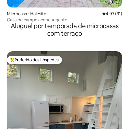
Microcasa ⋅ Halesite
4,97 de uma a
4,97 (31)
Casa de campo aconchegante
Aluguel por temporada de microcasas
com terraço
Preferido dos hóspedes
Entre os melhores preferidos dos hóspedes