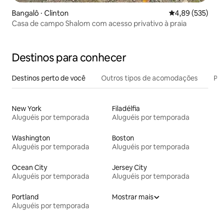
Bangalô ⋅ Clinton
4,89 de uma av
4,89 (535)
Casa de campo Shalom com acesso privativo à praia
Destinos para conhecer
Destinos perto de você
Outros tipos de acomodações
Pr
New York
Filadélfia
Aluguéis por temporada
Aluguéis por temporada
Washington
Boston
Aluguéis por temporada
Aluguéis por temporada
Ocean City
Jersey City
Aluguéis por temporada
Aluguéis por temporada
Portland
Mostrar mais
Aluguéis por temporada