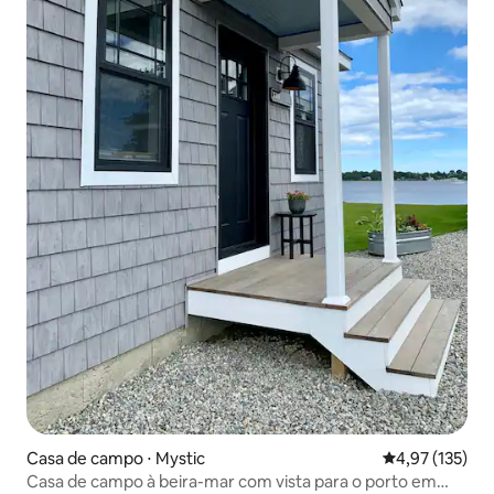
Casa de campo ⋅ Mystic
4,97 de uma av
4,97 (135)
Casa de campo à beira-mar com vista para o porto em