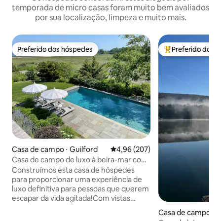
temporada de micro casas foram muito bem avaliados
por sua localização, limpeza e muito mais.
Preferido dos hóspedes
Preferido dos 
Preferido dos hóspedes
Entre os melhore
Casa de campo ⋅ Guilford
4,96 de uma avaliação média de 
4,96 (207)
Casa de campo de luxo à beira-mar com
banheira de hidromassagem e piscina
Construímos esta casa de hóspedes
para proporcionar uma experiência de
luxo definitiva para pessoas que querem
escapar da vida agitada!Com vistas
costeiras incríveis, esta acomodação é
Casa de campo ⋅ 
um refúgio de tranquilidade. Situa-se em