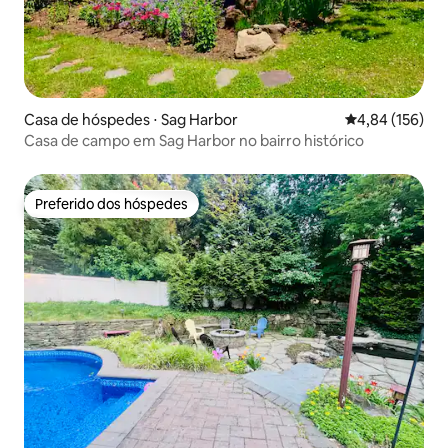
Casa de hóspedes ⋅ Sag Harbor
4,84 de uma av
4,84 (156)
Casa de campo em Sag Harbor no bairro histórico
Preferido dos hóspedes
Preferido dos hóspedes