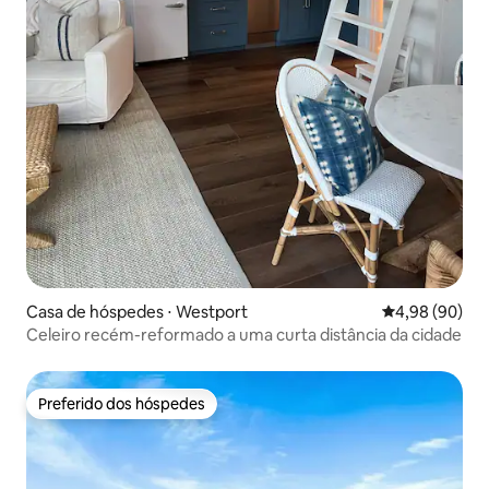
Casa de hóspedes ⋅ Westport
4,98 de uma av
4,98 (90)
Celeiro recém-reformado a uma curta distância da cidade
Preferido dos hóspedes
Preferido dos hóspedes