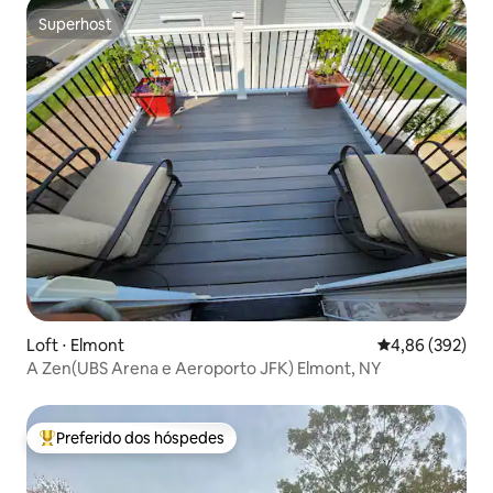
Superhost
Superhost
Loft ⋅ Elmont
4,86 de uma ava
4,86 (392)
A Zen(UBS Arena e Aeroporto JFK) Elmont, NY
Preferido dos hóspedes
Entre os melhores preferidos dos hóspedes