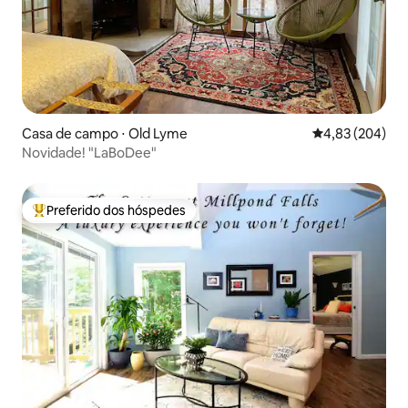
Casa de campo ⋅ Old Lyme
4,83 de uma ava
4,83 (204)
Novidade! "LaBoDee"
Preferido dos hóspedes
Entre os melhores preferidos dos hóspedes