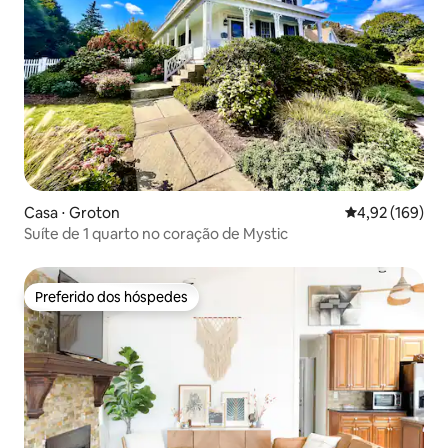
Casa ⋅ Groton
4,92 de uma av
4,92 (169)
Suíte de 1 quarto no coração de Mystic
Preferido dos hóspedes
Preferido dos hóspedes