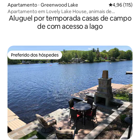
Apartamento ⋅ Greenwood Lake
4,96 de uma av
4,96 (115)
Apartamento em Lovely Lake House, animais de
Aluguel por temporada casas de campo
estimação são bem-vindos!
de com acesso a lago
Preferido dos hóspedes
Preferido dos hóspedes