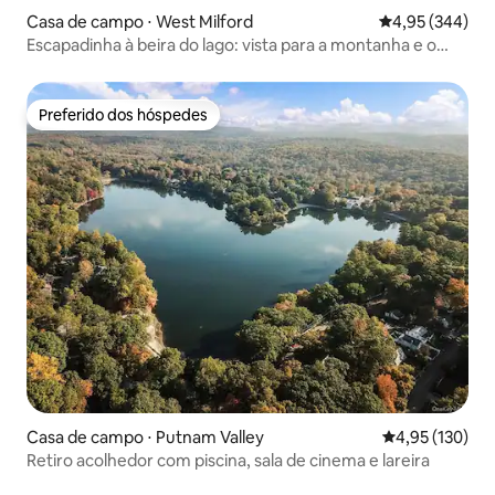
Casa de campo ⋅ West Milford
4,95 de uma ava
4,95 (344)
Escapadinha à beira do lago: vista para a montanha e o
lago
Preferido dos hóspedes
Preferido dos hóspedes
Casa de campo ⋅ Putnam Valley
4,95 de uma av
4,95 (130)
Retiro acolhedor com piscina, sala de cinema e lareira