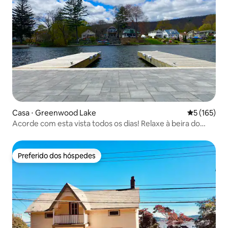
Casa ⋅ Greenwood Lake
5 de uma av
5 (165)
Acorde com esta vista todos os dias! Relaxe à beira do
lago!
Preferido dos hóspedes
Preferido dos hóspedes