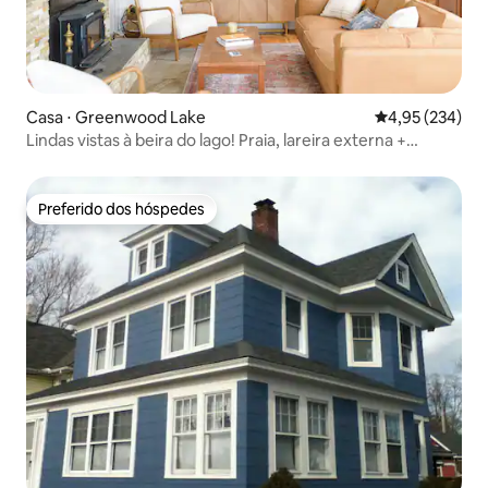
Casa ⋅ Greenwood Lake
4,95 de uma av
4,95 (234)
Lindas vistas à beira do lago! Praia, lareira externa +
caiaques
Preferido dos hóspedes
Preferido dos hóspedes