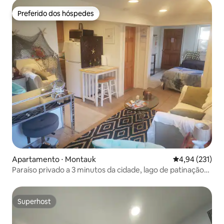
Preferido dos hóspedes
Preferido dos hóspedes
Apartamento ⋅ Montauk
4,94 de uma av
4,94 (231)
Paraíso privado a 3 minutos da cidade, lago de patinação
no gelo!
Superhost
Superhost