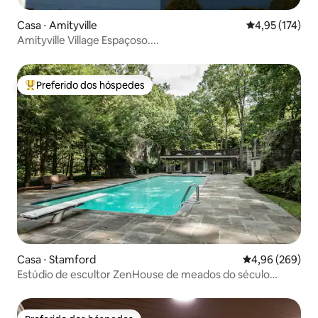
Casa ⋅ Amityville
4,95 de uma av
4,95 (174)
Amityville Village Espaçoso....
Preferido dos hóspedes
Entre os melhores preferidos dos hóspedes
Casa ⋅ Stamford
4,96 de uma ava
4,96 (269)
Estúdio de escultor ZenHouse de meados do século
moderno