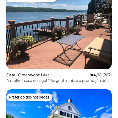
Entre os melhores preferidos dos hóspedes
Casa ⋅ Greenwood Lake
4,98 de uma ava
4,98 (207)
A melhor casa no lago! *Pergunte sobre a promoção de
uso do barco*
Preferido dos hóspedes
Preferido dos hóspedes