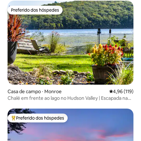
Preferido dos hóspedes
Preferido dos hóspedes
Casa de campo ⋅ Monroe
4,96 de uma av
4,96 (119)
Chalé em frente ao lago no Hudson Valley | Escapada na
natureza
Preferido dos hóspedes
Entre os melhores preferidos dos hóspedes