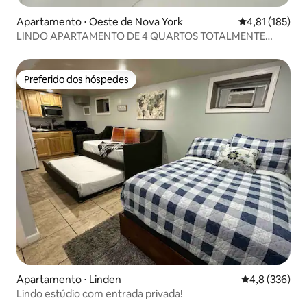
Apartamento ⋅ Oeste de Nova York
4,81 de uma av
4,81 (185)
LINDO APARTAMENTO DE 4 QUARTOS TOTALMENTE
REFORMADO.
Preferido dos hóspedes
Preferido dos hóspedes
Apartamento ⋅ Linden
4,8 de uma av
4,8 (336)
Lindo estúdio com entrada privada!