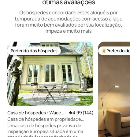
ótimas avaliações
Os hóspedes concordam: estes aluguéis por
temporada de acomodações com acesso a lago
foram muito bem avaliados por sua localização,
limpeza e muito mais.
Preferido dos hóspedes
Preferido dos 
Preferido dos hóspedes
Entre os melhore
Casa de hóspedes ⋅ Waccab
4,99 de uma avaliação média de 
4,99 (144)
uc
Casa de hóspedes em propriedade
francesa em lago privativo
Uma casa de hóspedes privativa de
inspiração europeia situada em uma