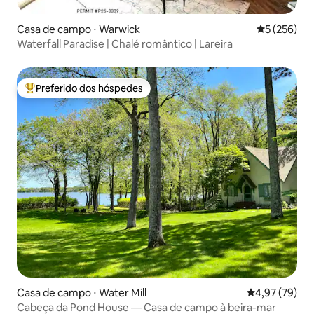
Casa de campo ⋅ Warwick
5 de uma av
5 (256)
Waterfall Paradise | Chalé romântico | Lareira
Preferido dos hóspedes
Entre os melhores preferidos dos hóspedes
Casa de campo ⋅ Water Mill
4,97 de uma a
4,97 (79)
Cabeça da Pond House — Casa de campo à beira-mar