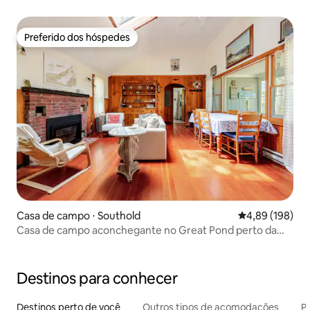
Preferido dos hóspedes
Preferido dos hóspedes
Casa de campo ⋅ Southold
4,89 de uma av
4,89 (198)
Casa de campo aconchegante no Great Pond perto da
praia.
Destinos para conhecer
Destinos perto de você
Outros tipos de acomodações
Pr