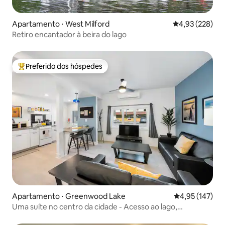
Apartamento ⋅ West Milford
4,93 de uma av
4,93 (228)
Retiro encantador à beira do lago
Preferido dos hóspedes
Entre os melhores preferidos dos hóspedes
Apartamento ⋅ Greenwood Lake
4,95 de uma av
4,95 (147)
Uma suíte no centro da cidade - Acesso ao lago,
caminhadas e muito mais!