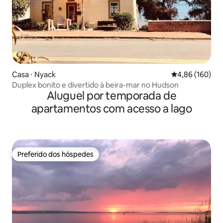
Casa ⋅ Nyack
4,86 de uma av
4,86 (160)
Duplex bonito e divertido à beira-mar no Hudson
Aluguel por temporada de
apartamentos com acesso a lago
Preferido dos hóspedes
Preferido dos hóspedes