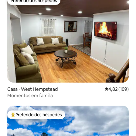
Preferido dos hóspedes
Preferido dos hóspedes
Casa ⋅ West Hempstead
4,82 de uma av
4,82 (109)
Momentos em família
Preferido dos hóspedes
Entre os melhores preferidos dos hóspedes