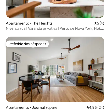
Apartamento ⋅ The Heights
5 de uma 
5 (4)
Nível da rua | Varanda privativa | Perto de Nova York, Hob e
MetLife
Preferido dos hóspedes
Preferido dos hóspedes
Apartamento ⋅ Journal Square
4,96 de uma a
4,96 (24)