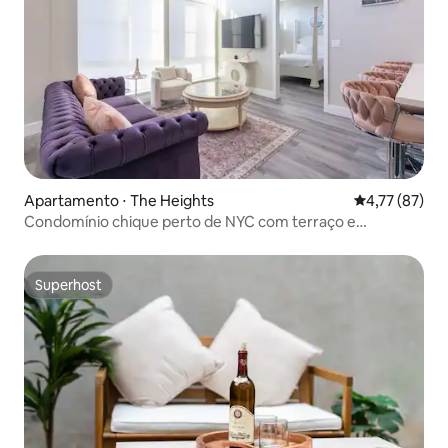
Apartamento ⋅ The Heights
4,77 de uma a
4,77 (87)
Condomínio chique perto de NYC com terraço e
estacionamento no local
Superhost
Superhost