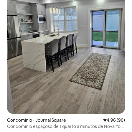
Condomínio ⋅ Journal Square
4,96 de uma av
4,96 (90)
Condomínio espaçoso de 1 quarto a minutos de Nova York
+ estacionamento gratuito