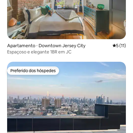
Apartamento ⋅ Downtown Jersey City
5 de uma a
5 (11)
Espaçoso e elegante 1BR em JC
Preferido dos hóspedes
Preferido dos hóspedes