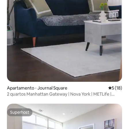
Apartamento ⋅ Journal Square
5 de uma a
5 (18)
2 quartos Manhattan Gateway | Nova York | METLife |
Hoboken
Superhost
Superhost