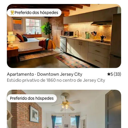
Preferido dos hóspedes
Entre os melhores preferidos dos hóspedes
Apartamento ⋅ Downtown Jersey City
5 de uma a
5 (33)
Estúdio privativo de 1860 no centro de Jersey City
Preferido dos hóspedes
Preferido dos hóspedes