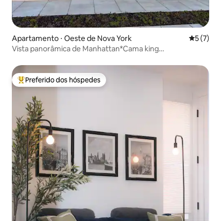
Apartamento ⋅ Oeste de Nova York
5 de uma 
5 (7)
Vista panorâmica de Manhattan*Cama king
size*Estacionamento*
Preferido dos hóspedes
Entre os melhores preferidos dos hóspedes