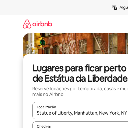
Pular
Algu
para
o
conteúdo
Lugares para ficar perto
de Estátua da Liberdade
Reserve locações por temporada, casas e mu
mais no Airbnb
Localização
Quando os resultados estiverem disponíveis, expl
Check-in