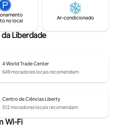
mento em
York e todas as conveniências modernas.
O design
Tão perto de Manhattan, um refúgio
ionamento
o do
urbano perfeito para inspiração e R&R.
Ar-condicionado
to no local
s
Por favor, sem festas, sem convidados
ro que
de hóspedes.
a da Liberdade
4 World Trade Center
649 moradores locais recomendam
Centro de Ciências Liberty
512 moradores locais recomendam
 Wi-Fi