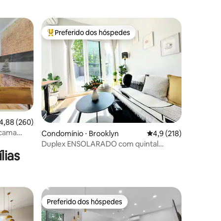
Preferido dos hóspedes
Entre os melhores preferidos dos hóspedes
ções
,88 de uma avaliação média de 5, 260 avaliações
4,88 (260)
 cama
Condomínio ⋅ Brooklyn
4,9 de uma avaliação 
4,9 (218)
Duplex ENSOLARADO com quintal
lias
privativo + escritório
Preferido dos hóspedes
Preferido dos hóspedes