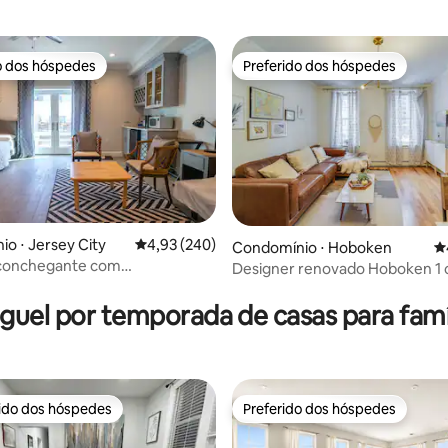
o dos hóspedes
Preferido dos hóspedes
o dos hóspedes
Preferido dos hóspedes
o ⋅ Jersey City
4,93 de uma avaliação média de 5, 240 avalia
4,93 (240)
Condomínio ⋅ Hoboken
4
aconchegante com
Designer renovado Hoboken 1
édia de 5, 277 avaliações
nto fácil em Jersey City
perto de Nova Iorque
guel por temporada de casas para famí
rido dos hóspedes
Preferido dos hóspedes
 melhores preferidos dos hóspedes
Preferido dos hóspedes