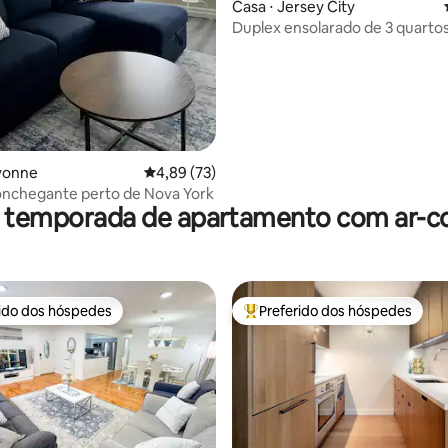
média de 5, 69 avaliações
Casa ⋅ Jersey City
Duplex ensolarado de 3 quarto
designer / Estacionamento / C
Mundo / NYC
ayonne
4,89 de uma avaliação média de 5, 73 avalia
4,89 (73)
onchegante perto de Nova York
r temporada de apartamento com ar-c
rido dos hóspedes
Preferido dos hóspedes
 melhores preferidos dos hóspedes
Entre os melhores preferidos d