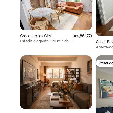
Casa ⋅ Jersey City
4,86 de uma avaliação 
4,86 (77)
Estadia elegante ~20 min de
Casa ⋅ B
Manhattan/Aeroporto de Newark
Apartame
perto de 
Preferid
Preferid