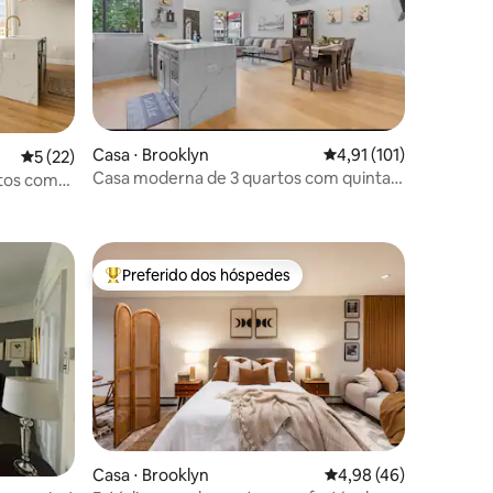
Casa ⋅ Brooklyn
4,91 de uma avaliação 
4,91 (101)
5 de uma avaliação média de 5, 22 avaliações
5 (22)
Casa moderna de 3 quartos com quintal
tos com
ções
privativo
rk +
Preferido dos hóspedes
Entre os melhores preferidos dos hóspedes
Casa ⋅ Brooklyn
4,98 de uma avaliação
4,98 (46)