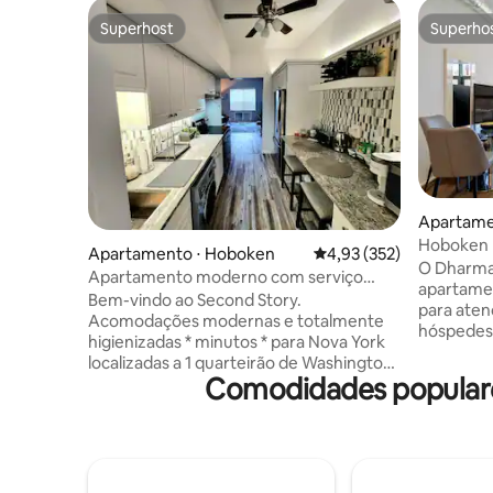
Superhost
Superho
Superhost
Superho
Apartame
Hoboken |
Apartamento ⋅ Hoboken
4,93 de uma avaliação m
4,93 (352)
por Dhar
O Dharma
Apartamento moderno com serviço
apartame
completo. Acomoda 4. Localização
Bem-vindo ao Second Story.
para aten
privilegiada
Acomodações modernas e totalmente
hóspedes 
higienizadas * minutos * para Nova York
metropoli
localizadas a 1 quarteirão de Washington
convenien
Comodidades populares
St - o coração de Hoboken. Não poupou
vibrante
despesas para o conforto aqui. Cozinha
Servindo 
completa com eletrodomésticos de aço
suítes de
inoxidável. Lavadora. Secadora. Chuveiro
feitos sob
de spa. 2 camas queen size. Mais de 65
de negóci
metros quadrados de espaço de estar