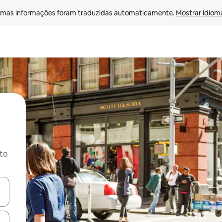
mas informações foram traduzidas automaticamente. 
Mostrar idioma
ito
ore-os usando as seta para cima e para baixo do teclado ou tocando e