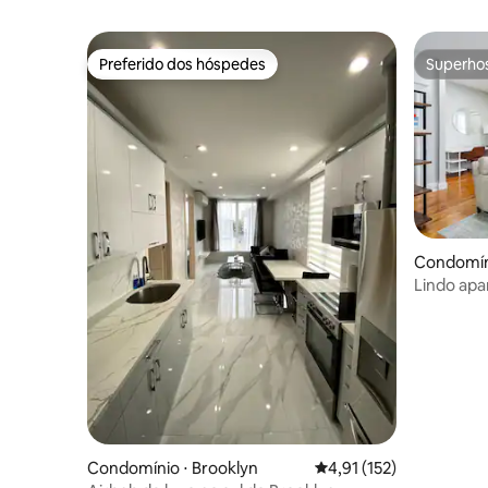
Preferido dos hóspedes
Superho
Preferido dos hóspedes
Superho
Condomíni
Lindo ap
Condomínio ⋅ Brooklyn
4,91 de uma avaliação m
4,91 (152)