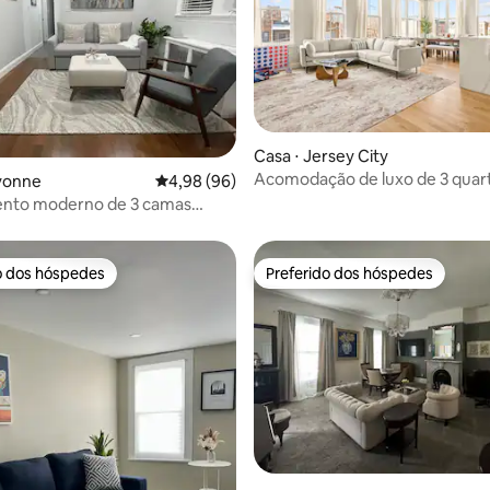
média de 5, 77 avaliações
Casa ⋅ Jersey City
Acomodação de luxo de 3 quar
ayonne
4,98 de uma avaliação média de 5, 96 avalia
4,98 (96)
terraço + fácil acesso a Nova Yo
nto moderno de 3 camas
aeroporto
Nova York
o dos hóspedes
Preferido dos hóspedes
o dos hóspedes
Preferido dos hóspedes