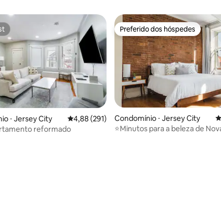
st
Preferido dos hóspedes
st
Preferido dos hóspedes
Condomínio ⋅ Jersey City
4
o ⋅ Jersey City
4,88 de uma avaliação média de 5, 291 avalia
4,88 (291)
⭐Minutos para a beleza de Nov
artamento reformado
Brownstone | ESTACIONAMEN
GRATUITO
édia de 5, 152 avaliações