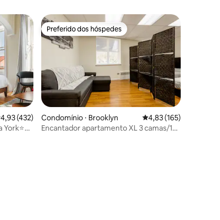
Preferido dos hóspedes
Preferido dos hóspedes
,93 de uma avaliação média de 5, 432 avaliações
4,93 (432)
Condomínio ⋅ Brooklyn
4,83 de uma avaliação 
4,83 (165)
ções
a York⭐
Encantador apartamento XL 3 camas/1
TO
quarto no sul do Brooklyn!