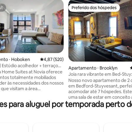
st
Preferido dos hóspedes
st
Preferido dos hóspedes
nto ⋅ Hoboken
4,87 de uma avaliação média de 5, 520 avalia
4,87 (520)
 Estúdio acolhedor + terraço
édia de 5, 352 avaliações
Apartamento ⋅ Brooklyn
4
ma
 Home Suites at Novia oferece
Joia rara vibrante em Bed-Stuy:
ntos totalmente mobiliados
quartos
Nosso novo apartamento de 2 
der às necessidades dos nossos
em Bedford-Stuyvesant, perfei
que visitam a área
acomodar até 7 hóspedes. Este
tana de Nova York e está
uma sala de estar em conceito
temente localizado na
 para aluguel por temporada perto d
com um futon e sofá-cama,
 comunidade de Hoboken.
perfeitamente conectado a um
como uma alternativa às nossas
completa em ilha aberta equip
 um quarto, os estúdios são
eletrodomésticos de aço inoxid
 medida para casais e viajantes
Conecte-se com Wi-Fi de alta 
os conscientes cansados dos
para suas necessidades de tra