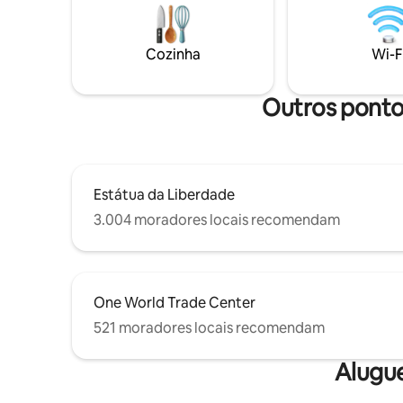
mesmos ho
recentemente renovado. 2 TVs. Espaço
estúdios
de trabalho dedicado com monitor de
oferecem
tela ampla, teclado e mouse. Animais de
Cozinha
Wi-F
pôr do so
estimação considerados. Fique à
suas janel
vontade para entrar em contato comigo
sobre essa reserva.
Outros pontos
Estátua da Liberdade
3.004 moradores locais recomendam
One World Trade Center
521 moradores locais recomendam
Alugu