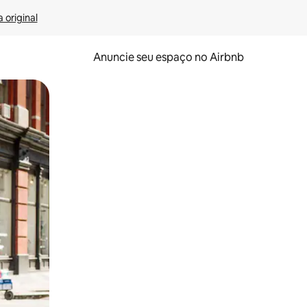
 original
Anuncie seu espaço no Airbnb
 deslizando o dedo na tela.