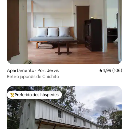
Apartamento ⋅ Port Jervis
4,99 de uma av
4,99 (106)
Retiro japonês de Chichito
Preferido dos hóspedes
Entre os melhores preferidos dos hóspedes