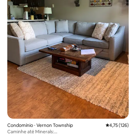
Condomínio ⋅ Vernon Township
4,75 de uma av
4,75 (126)
Caminhe até Minerals: