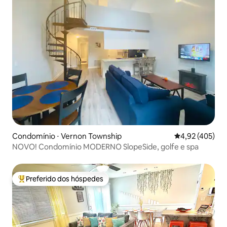
Condomínio ⋅ Vernon Township
4,92 de uma av
4,92 (405)
NOVO! Condomínio MODERNO SlopeSide, golfe e spa
Preferido dos hóspedes
Entre os melhores preferidos dos hóspedes