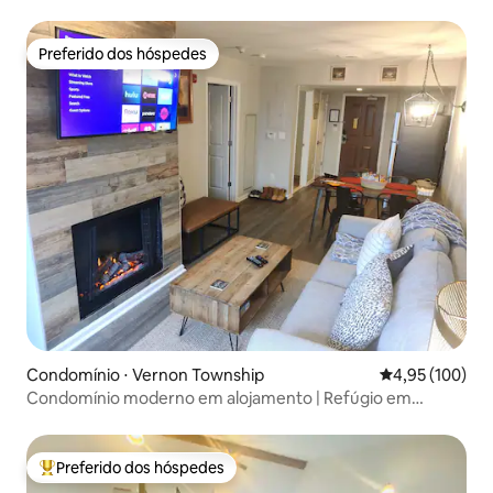
casamentos/vinícola/golfe/bicicleta/lagos
Preferido dos hóspedes
Preferido dos hóspedes
Condomínio ⋅ Vernon Township
4,95 de uma av
4,95 (100)
Condomínio moderno em alojamento | Refúgio em
Mountain Creek
Preferido dos hóspedes
Entre os melhores preferidos dos hóspedes