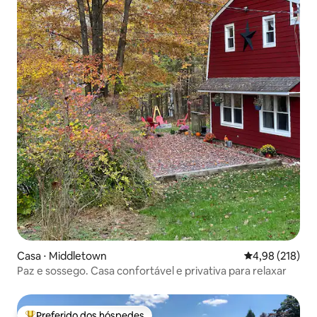
Casa ⋅ Middletown
4,98 de uma av
4,98 (218)
Paz e sossego. Casa confortável e privativa para relaxar
Preferido dos hóspedes