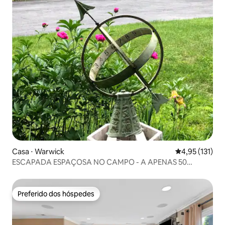
Casa ⋅ Warwick
4,95 de uma av
4,95 (131)
ESCAPADA ESPAÇOSA NO CAMPO - A APENAS 50
MILHAS DO GWB!
Preferido dos hóspedes
Preferido dos hóspedes