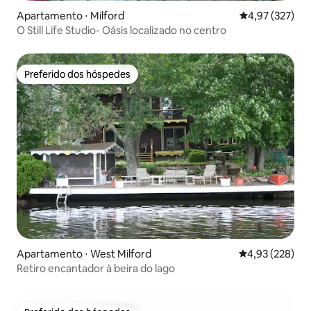
Apartamento ⋅ Milford
4,97 de uma av
4,97 (327)
O Still Life Studio- Oásis localizado no centro
Preferido dos hóspedes
Preferido dos hóspedes
Apartamento ⋅ West Milford
4,93 de uma av
4,93 (228)
Retiro encantador à beira do lago