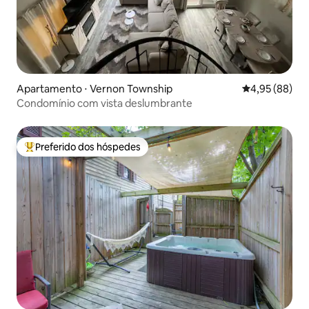
Apartamento ⋅ Vernon Township
4,95 de uma a
4,95 (88)
Condomínio com vista deslumbrante
Preferido dos hóspedes
Entre os melhores preferidos dos hóspedes