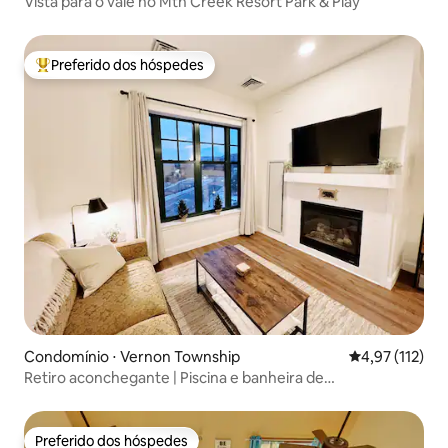
Vista para o vale no Mtn Creek Resort Park & Play
Preferido dos hóspedes
Entre os melhores preferidos dos hóspedes
Condomínio ⋅ Vernon Township
4,97 de uma av
4,97 (112)
Retiro aconchegante | Piscina e banheira de
hidromassagem | Mountain Creek Res
Preferido dos hóspedes