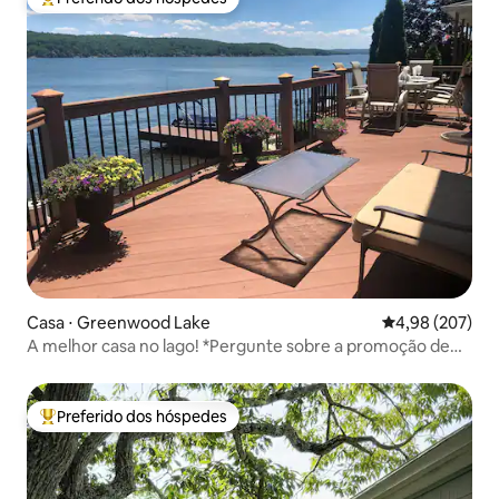
Entre os melhores preferidos dos hóspedes
Casa ⋅ Greenwood Lake
4,98 de uma ava
4,98 (207)
A melhor casa no lago! *Pergunte sobre a promoção de
uso do barco*
Preferido dos hóspedes
Entre os melhores preferidos dos hóspedes