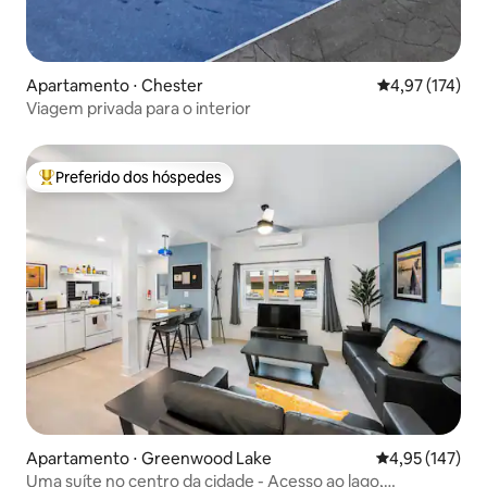
Apartamento ⋅ Chester
4,97 de uma av
4,97 (174)
Viagem privada para o interior
Preferido dos hóspedes
Entre os melhores preferidos dos hóspedes
Apartamento ⋅ Greenwood Lake
4,95 de uma av
4,95 (147)
Uma suíte no centro da cidade - Acesso ao lago,