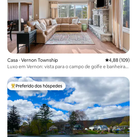
Casa ⋅ Vernon Township
4,88 de uma av
4,88 (109)
Luxo em Vernon: vista para o campo de golfe e banheira
de hidromassagem
Preferido dos hóspedes
Entre os melhores preferidos dos hóspedes