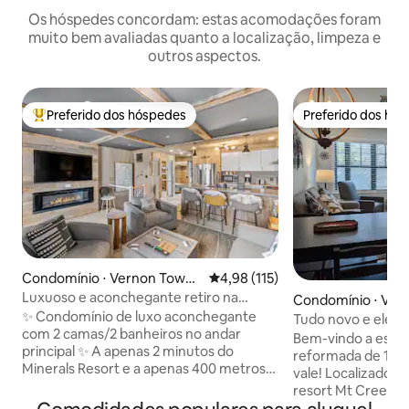
Os hóspedes concordam: estas acomodações foram
muito bem avaliadas quanto a localização, limpeza e
outros aspectos.
Preferido dos hóspedes
Preferido dos hó
Entre os melhores preferidos dos hóspedes
Preferido dos hó
Condomínio ⋅ Vernon Towns
4,98 de uma avaliação média de 
4,98 (115)
hip
Luxuoso e aconchegante retiro na
Condomínio ⋅ Ver
montanha com 2 quartos e 2 banheiros -
✨ Condomínio de luxo aconchegante
ship
Tudo novo e eleg
Esqui/spa.
com 2 camas/2 banheiros no andar
entrada/saída par
Bem-vindo a esta 
principal ✨ A apenas 2 minutos do
size
reformada de 1 qu
Minerals Resort e a apenas 400 metros
vale! Localizado 
das pistas de Mountain Creek🎿, do
resort Mt Creek. 
parque aquático, dos campos de golfe e
construído na ba