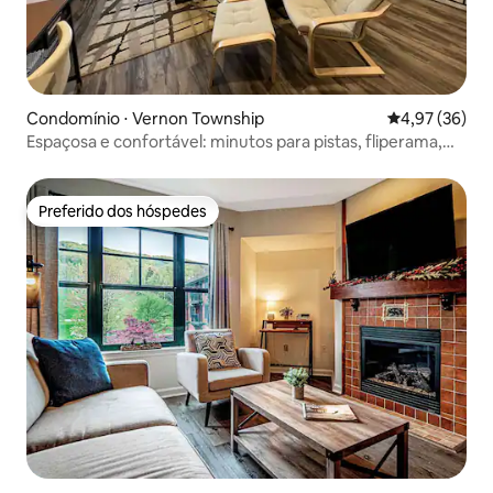
Condomínio ⋅ Vernon Township
4,97 de uma a
4,97 (36)
Espaçosa e confortável: minutos para pistas, fliperama,
pacote!
Preferido dos hóspedes
Preferido dos hóspedes