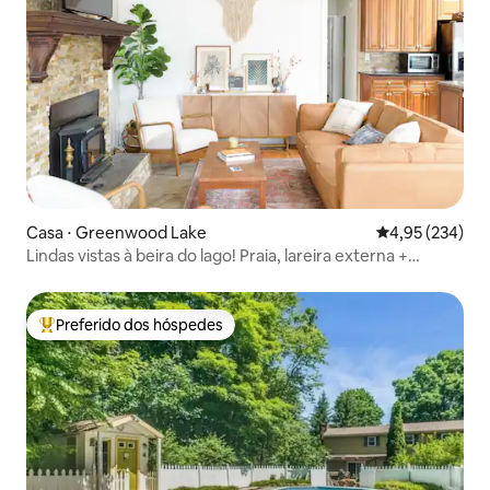
Casa ⋅ Greenwood Lake
4,95 de uma av
4,95 (234)
Lindas vistas à beira do lago! Praia, lareira externa +
caiaques
Preferido dos hóspedes
Entre os melhores preferidos dos hóspedes