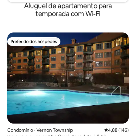
Aluguel de apartamento para
temporada com Wi-Fi
Preferido dos hóspedes
Preferido dos hóspedes
Condomínio ⋅ Vernon Township
4,88 de uma av
4,88 (146)