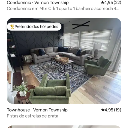
Condomínio ⋅ Vernon Township
4,95 de uma a
4,95 (22)
Condomínio em Mtn Crk 1 quarto 1 banheiro acomoda 4
vista para a montanha 234
Preferido dos hóspedes
Entre os melhores preferidos dos hóspedes
Townhouse ⋅ Vernon Township
4,95 de uma a
4,95 (19)
Pistas de estrelas de prata