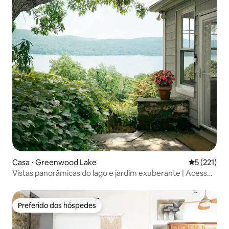
Casa ⋅ Greenwood Lake
5 de uma av
5 (221)
Vistas panorâmicas do lago e jardim exuberante | Acesso
à praia
Preferido dos hóspedes
Preferido dos hóspedes