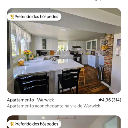
caminhadas e muito mais!
Preferido dos hóspedes
Entre os melhores preferidos dos hóspedes
Apartamento ⋅ Warwick
4,96 de uma av
4,96 (314)
Apartamento aconchegante na vila de Warwick
Preferido dos hóspedes
Entre os melhores preferidos dos hóspedes