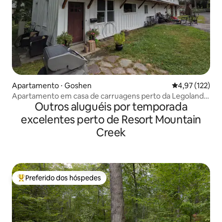
Apartamento ⋅ Goshen
4,97 de uma av
4,97 (122)
Apartamento em casa de carruagens perto da Legoland
Outros aluguéis por temporada
NY
excelentes perto de Resort Mountain
Creek
Preferido dos hóspedes
Entre os melhores preferidos dos hóspedes