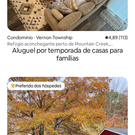
Condomínio ⋅ Vernon Township
4,89 de uma av
4,89 (113)
Refúgio aconchegante perto de Mountain Creek,
Aluguel por temporada de casas para
minerais e golfe!
famílias
Preferido dos hóspedes
Entre os melhores preferidos dos hóspedes