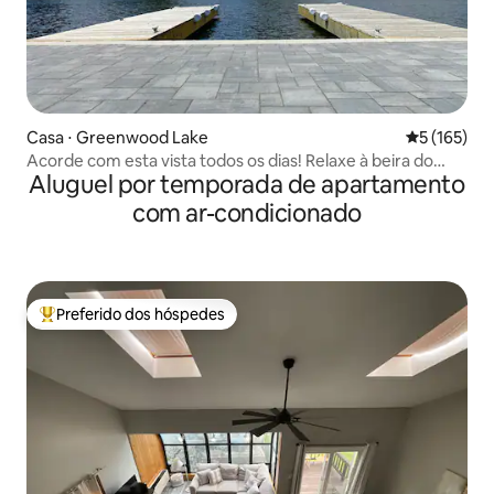
Casa ⋅ Greenwood Lake
5 de uma av
5 (165)
Acorde com esta vista todos os dias! Relaxe à beira do
Aluguel por temporada de apartamento
lago!
com ar-condicionado
Preferido dos hóspedes
Entre os melhores preferidos dos hóspedes