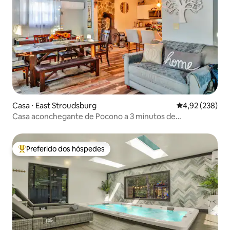
Casa ⋅ East Stroudsburg
4,92 de uma av
4,92 (238)
Casa aconchegante de Pocono a 3 minutos de
Camelback, Kalahari
Preferido dos hóspedes
Entre os melhores preferidos dos hóspedes