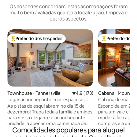
Os hóspedes concordam: estas acomodações foram
muito bem avaliadas quanto a localização, limpeza e
outros aspectos.
Preferido dos hóspedes
Preferido dos 
Entre os melhores preferidos dos hóspedes
Entre os melhore
Townhouse ⋅ Tannersville
4,9 de uma avaliação média de 
4,9 (173)
Cabana ⋅ Mount P
Lugar aconchegante, mas espaçoso,
Cabana de madeira
para esquiar, nadar e se divertir
Poconos| Vistas, b
As pistas de esqui abrem no dia 15 de
Escondida em 2 ac
hidromassagem e s
dezembro! Traga toda a família e amigos
para um vale e ria
para nossa elegante e aconchegante
madeira fica a ap
unidade, a apenas uma caminhada de
compras e a uma c
Comodidades populares para aluguel
pistas de esqui, parques aquáticos,
carro de Camelbac
piscina interna, quadras de tênis, sauna,
Wolf Lodge. Muito