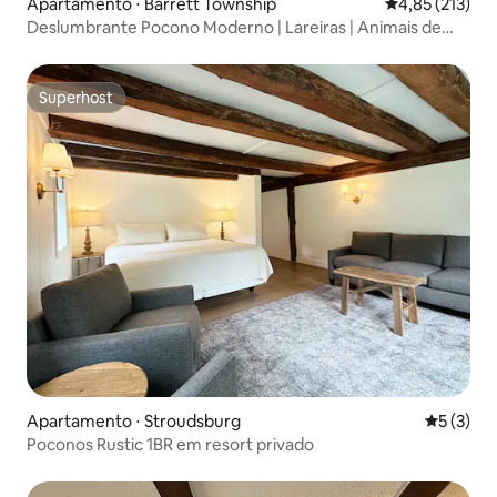
Apartamento ⋅ Barrett Township
4,85 de uma av
4,85 (213)
Deslumbrante Pocono Moderno | Lareiras | Animais de
estimação permitidos
Superhost
Superhost
Apartamento ⋅ Stroudsburg
5 de uma 
5 (3)
Poconos Rustic 1BR em resort privado