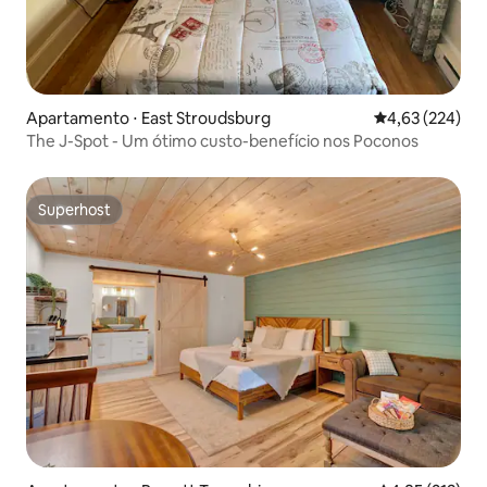
Apartamento ⋅ East Stroudsburg
4,63 de uma av
4,63 (224)
The J-Spot - Um ótimo custo-benefício nos Poconos
Superhost
Superhost