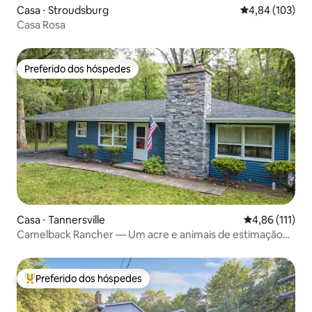
Casa ⋅ Stroudsburg
4,84 de uma av
4,84 (103)
Casa Rosa
Preferido dos hóspedes
Preferido dos hóspedes
Casa ⋅ Tannersville
4,86 de uma av
4,86 (111)
Camelback Rancher — Um acre e animais de estimação
são bem-vindos
Preferido dos hóspedes
Entre os melhores preferidos dos hóspedes