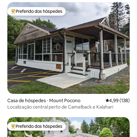
Preferido dos hóspedes
Entre os melhores preferidos dos hóspedes
Casa de hóspedes ⋅ Mount Pocono
4,99 de uma av
4,99 (138)
Localização central perto de Camelback e Kalahari
Preferido dos hóspedes
Entre os melhores preferidos dos hóspedes