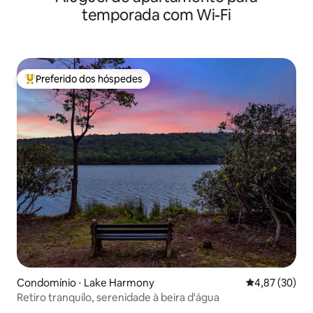
temporada com Wi-Fi
Preferido dos hóspedes
Entre os melhores preferidos dos hóspedes
Condomínio ⋅ Lake Harmony
4,87 de uma a
4,87 (30)
Retiro tranquilo, serenidade à beira d'água