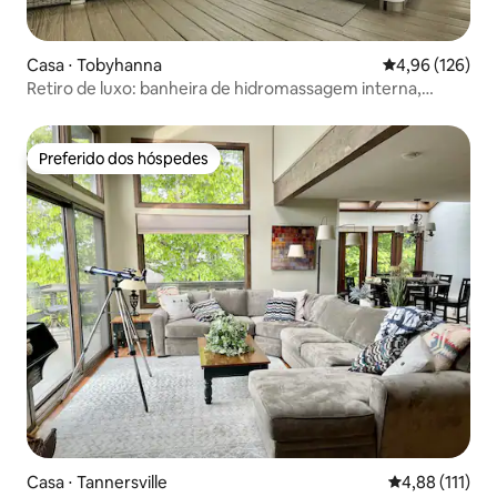
Casa ⋅ Tobyhanna
4,96 de uma av
4,96 (126)
Retiro de luxo: banheira de hidromassagem interna,
minigolfe brilhante.
Preferido dos hóspedes
Preferido dos hóspedes
Casa ⋅ Tannersville
4,88 de uma av
4,88 (111)