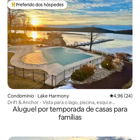
Preferido dos hóspedes
Entre os melhores preferidos dos hóspedes
Condomínio ⋅ Lake Harmony
4,96 de uma a
4,96 (24)
Drift & Anchor - Vista para o lago, piscina, esqui e
Aluguel por temporada de casas para
montanha
famílias