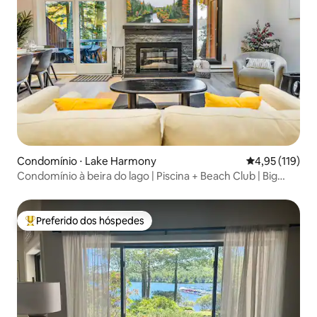
Condomínio ⋅ Lake Harmony
4,95 de uma av
4,95 (119)
Condomínio à beira do lago | Piscina + Beach Club | Big
Boulder
Preferido dos hóspedes
Entre os melhores preferidos dos hóspedes