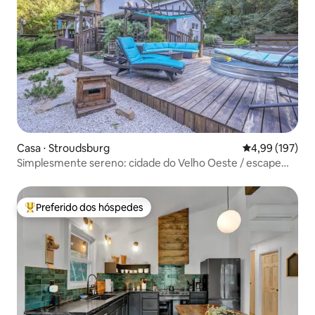
Casa ⋅ Stroudsburg
4,99 de uma av
4,99 (197)
Simplesmente sereno: cidade do Velho Oeste / escape
room / 1,6 hectares
Preferido dos hóspedes
Entre os melhores preferidos dos hóspedes