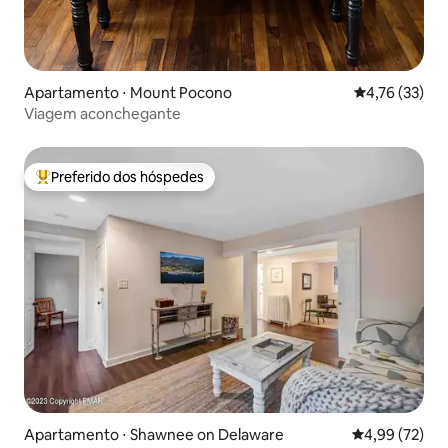
Apartamento ⋅ Mount Pocono
4,76 de uma a
4,76 (33)
Viagem aconchegante
Preferido dos hóspedes
Entre os melhores preferidos dos hóspedes
Apartamento ⋅ Shawnee on Delaware
4,99 de uma a
4,99 (72)