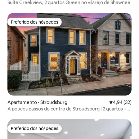
Suíte Creekview, 2 quartos Queen no vilarejo de Shawnee
Preferido dos hóspedes
Preferido dos hóspedes
Apartamento ⋅ Stroudsburg
4,94 de uma a
4,94 (32)
A poucos passos do centro de Stroudsburg | 2 quartos +
acomoda 4 pessoas
Preferido dos hóspedes
Preferido dos hóspedes