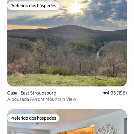
Preferido dos hóspedes
Preferido dos hóspedes
Casa ⋅ East Stroudsburg
4,95 de uma av
4,95 (196)
A pousada Aurora Mountain View
Preferido dos hóspedes
Preferido dos hóspedes