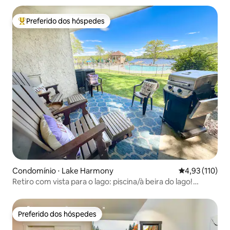
Preferido dos hóspedes
Entre os melhores preferidos dos hóspedes
Condomínio ⋅ Lake Harmony
4,93 de uma av
4,93 (110)
Retiro com vista para o lago: piscina/à beira do lago!
Banheira de hidromassagem, pista de corrida
Preferido dos hóspedes
Preferido dos hóspedes