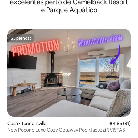
excelentes perto de Camelback Resort
e Parque Aquático
Superhost
Superhost
Casa ⋅ Tannersville
4,85 de uma a
4,85 (81)
New Pocono Luxe Cozy Getaway Pool/Jacuzzi $VISTA$