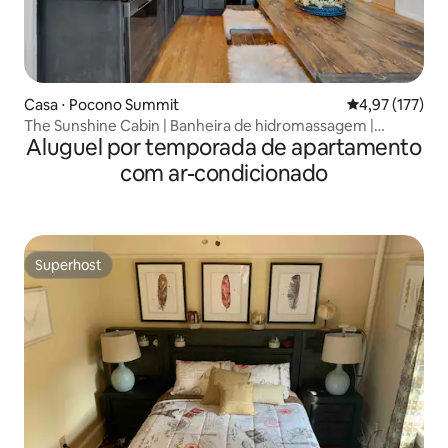
Casa ⋅ Pocono Summit
4,97 de uma av
4,97 (177)
The Sunshine Cabin | Banheira de hidromassagem |
Aluguel por temporada de apartamento
Fogueira
com ar-condicionado
Superhost
Superhost