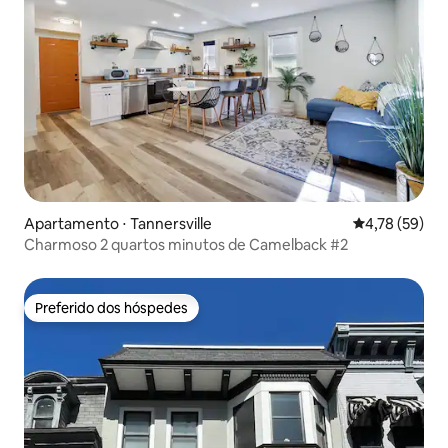
Apartamento ⋅ Tannersville
4,78 de uma a
4,78 (59)
Charmoso 2 quartos minutos de Camelback #2
Preferido dos hóspedes
Preferido dos hóspedes