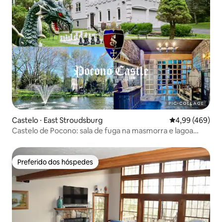
Castelo ⋅ East Stroudsburg
4,99 de uma ava
4,99 (469)
Castelo de Pocono: sala de fuga na masmorra e lagoa
privativa
Preferido dos hóspedes
Preferido dos hóspedes