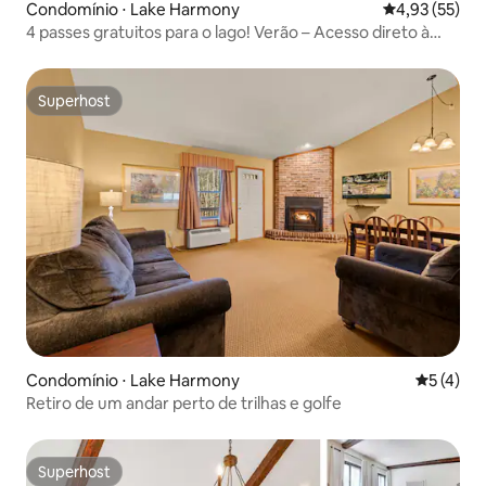
Condomínio ⋅ Lake Harmony
4,93 de uma a
4,93 (55)
4 passes gratuitos para o lago! Verão – Acesso direto à
piscina!
Superhost
Superhost
Condomínio ⋅ Lake Harmony
5 de uma 
5 (4)
Retiro de um andar perto de trilhas e golfe
Superhost
Superhost