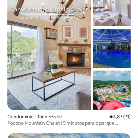
Condomínio ⋅ Tannersville
4,87 de uma a
4,87 (71)
Pocono Mountain Chalet | 5 minutos para o parque
aquático | Piscina