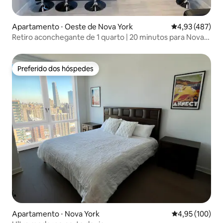
Apartamento ⋅ Oeste de Nova York
4,93 de uma av
4,93 (487)
Retiro aconchegante de 1 quarto | 20 minutos para Nova
York!
Preferido dos hóspedes
Preferido dos hóspedes
Apartamento ⋅ Nova York
4,95 de uma av
4,95 (100)