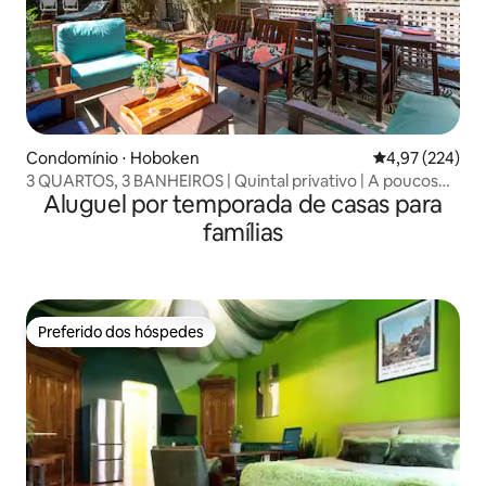
Condomínio ⋅ Hoboken
4,97 de uma av
4,97 (224)
3 QUARTOS, 3 BANHEIROS | Quintal privativo | A poucos
Aluguel por temporada de casas para
minutos do NJ Transit e de Nova York
famílias
Preferido dos hóspedes
Preferido dos hóspedes