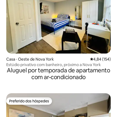
Casa ⋅ Oeste de Nova York
4,84 de uma av
4,84 (154)
Estúdio privativo com banheiro, próximo a Nova York
Aluguel por temporada de apartamento
com ar-condicionado
Preferido dos hóspedes
Preferido dos hóspedes