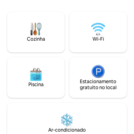
não privado, aberto sazonalmente)
Square e Grand Ce
Incidentes: autorização de $ 500 no
encantadora dispõ
momento do Check-in. Deve apresentar
aconchegante co
um cartão de crédito válido e um
size, Wi-Fi, lavan
documento de identificação oficial (21
fitness e secador 
anos de idade) O preço inclui todos os
uma estadia seren
impostos/taxas (Não haverá impostos
coração de Midtow
Cozinha
Wi-Fi
adicionais ou taxas diárias cobradas
ajudar com qualqu
durante a estadia. )
precisar!
Estacionamento
Piscina
gratuito no local
Ar-condicionado