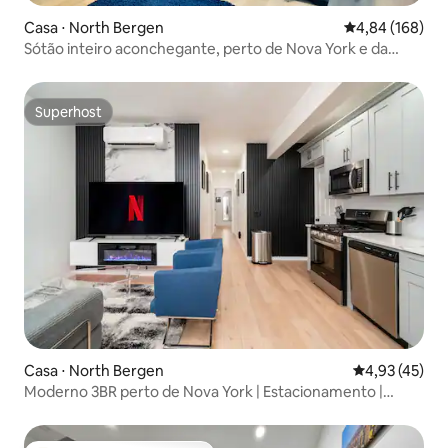
Casa ⋅ North Bergen
4,84 de uma av
4,84 (168)
Sótão inteiro aconchegante, perto de Nova York e da
MetLife!
Superhost
Superhost
Casa ⋅ North Bergen
4,93 de uma a
4,93 (45)
Moderno 3BR perto de Nova York | Estacionamento |
Dorme 8 | Família