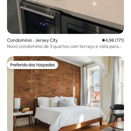
Condomínio ⋅ Jersey City
4,96 de uma av
4,96 (171)
Novo condomínio de 3 quartos com terraço e vista para
Nova York
Preferido dos hóspedes
Preferido dos hóspedes