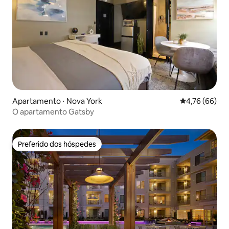
Apartamento ⋅ Nova York
4,76 de uma a
4,76 (66)
O apartamento Gatsby
Preferido dos hóspedes
Preferido dos hóspedes