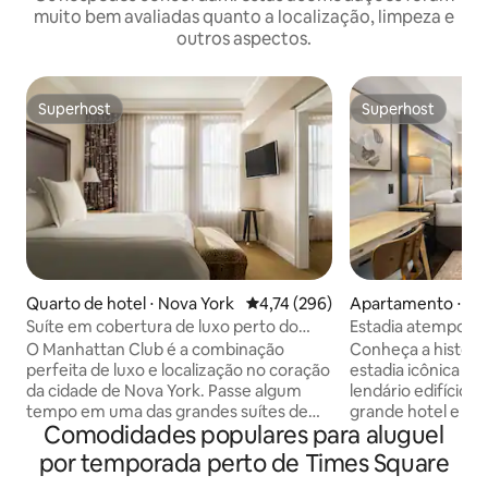
muito bem avaliadas quanto a localização, limpeza e
outros aspectos.
Superhost
Superhost
Superhost
Superhost
Quarto de hotel ⋅ Nova York
4,74 de uma avaliação média de 
4,74 (296)
Apartamento ⋅ No
Suíte em cobertura de luxo perto do
Estadia atempora
Central Park
York
O Manhattan Club é a combinação
Conheça a históri
perfeita de luxo e localização no coração
estadia icônica de
da cidade de Nova York. Passe algum
lendário edifício M
tempo em uma das grandes suítes de
grande hotel e di
Comodidades populares para aluguel
cobertura ou aproveite sua varanda
próprio Gatsby. L
exclusiva para vistas incríveis! (Exclusivo
St, entre a 5th e a
por temporada perto de Times Square
para todos os hóspedes da cobertura,
poucos passos do 