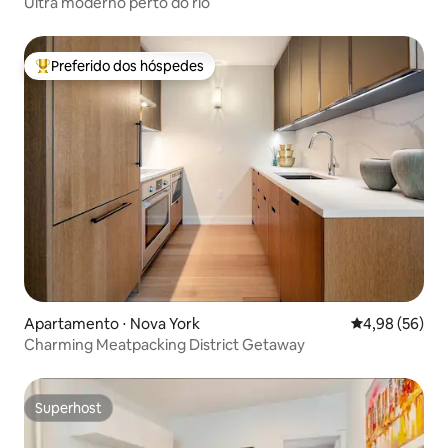
Ultra moderno perto do rio
Preferido dos hóspedes
Entre os melhores preferidos dos hóspedes
Apartamento ⋅ Nova York
4,98 de uma a
4,98 (56)
Charming Meatpacking District Getaway
Superhost
Superhost