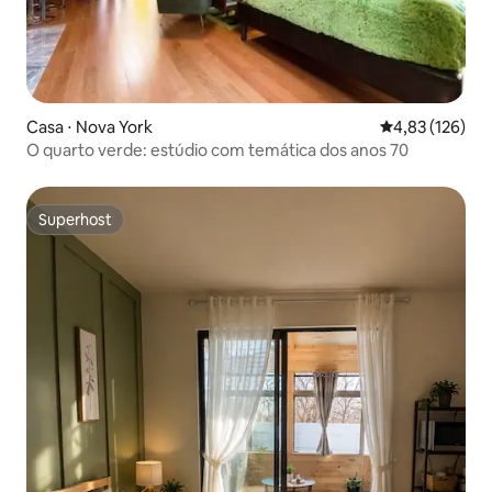
Casa ⋅ Nova York
4,83 de uma av
4,83 (126)
O quarto verde: estúdio com temática dos anos 70
Superhost
Superhost