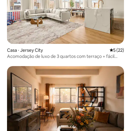
Casa ⋅ Jersey City
5 de uma a
5 (22)
Acomodação de luxo de 3 quartos com terraço + fácil
acesso a Nova York + aeroporto