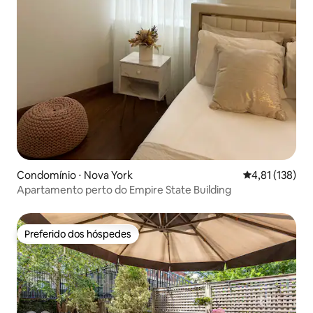
Condomínio ⋅ Nova York
4,81 de uma av
4,81 (138)
Apartamento perto do Empire State Building
Preferido dos hóspedes
Preferido dos hóspedes