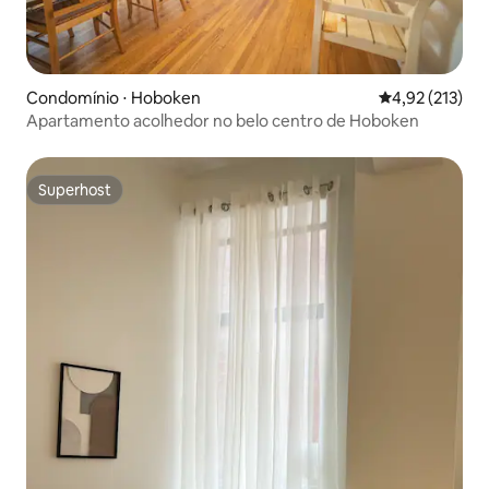
Condomínio ⋅ Hoboken
4,92 de uma av
4,92 (213)
Apartamento acolhedor no belo centro de Hoboken
Superhost
Superhost