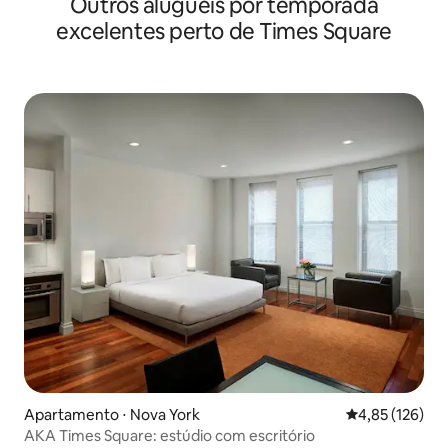
Outros aluguéis por temporada
excelentes perto de Times Square
Apartamento ⋅ Nova York
4,85 de uma av
4,85 (126)
AKA Times Square: estúdio com escritório