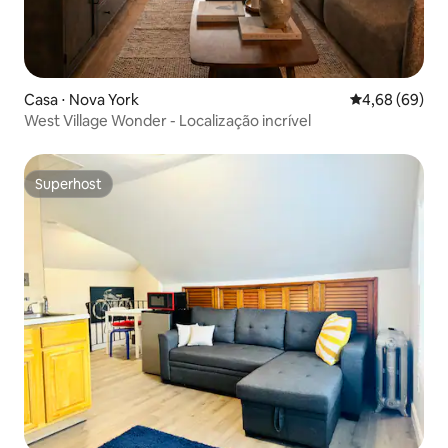
Casa ⋅ Nova York
4,68 de uma av
4,68 (69)
West Village Wonder - Localização incrível
Superhost
Superhost