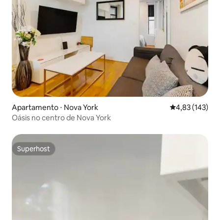
Apartamento ⋅ Nova York
4,83 de uma av
4,83 (143)
Oásis no centro de Nova York
Superhost
Superhost