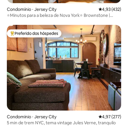
Condomínio ⋅ Jersey City
4,93 de uma av
4,93 (432)
⭐Minutos para a beleza de Nova York⭐ Brownstone |
ESTACIONAMENTO GRATUITO
Preferido dos hóspedes
Entre os melhores preferidos dos hóspedes
Condomínio ⋅ Jersey City
4,97 de uma av
4,97 (277)
5 min de trem NYC, tema vintage Jules Verne, tranquilo