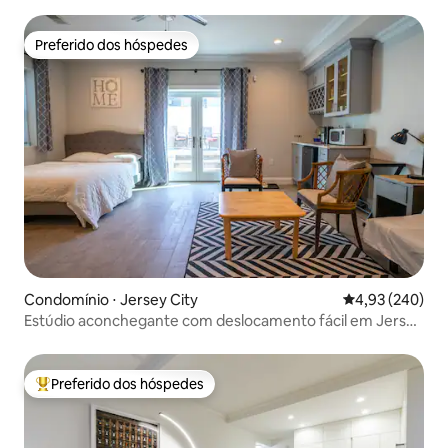
Preferido dos hóspedes
Preferido dos hóspedes
Condomínio ⋅ Jersey City
4,93 de uma ava
4,93 (240)
Estúdio aconchegante com deslocamento fácil em Jersey
City
Preferido dos hóspedes
Entre os melhores preferidos dos hóspedes