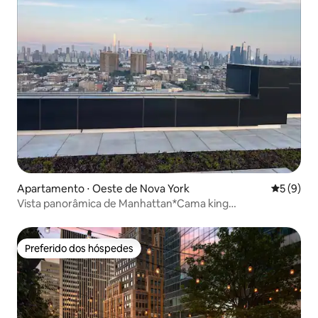
Apartamento ⋅ Oeste de Nova York
5 de uma 
5 (9)
Vista panorâmica de Manhattan*Cama king
size*Estacionamento*
Preferido dos hóspedes
Preferido dos hóspedes