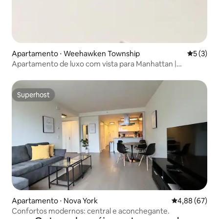
Apartamento ⋅ Weehawken Township
5 de uma 
5 (3)
Apartamento de luxo com vista para Manhattan |
Estacionamento | 10 min de Nova York
Superhost
Superhost
Apartamento ⋅ Nova York
4,88 de uma a
4,88 (67)
Confortos modernos: central e aconchegante.