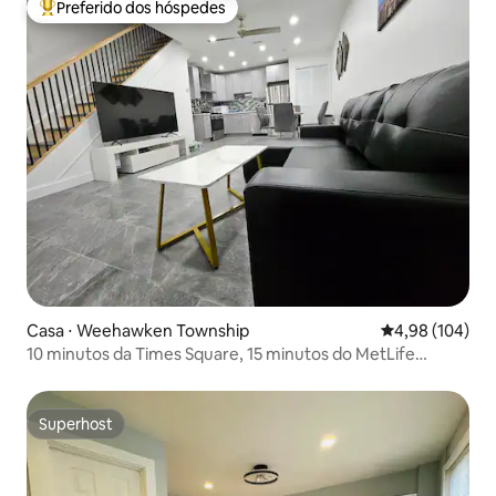
Preferido dos hóspedes
Entre os melhores preferidos dos hóspedes
Casa ⋅ Weehawken Township
4,98 de uma av
4,98 (104)
10 minutos da Times Square, 15 minutos do MetLife
Stadium
Superhost
Superhost