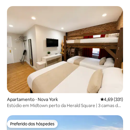
Apartamento ⋅ Nova York
4,69 de uma av
4,69 (331)
Estúdio em Midtown perto da Herald Square | 3 camas de
casal
Preferido dos hóspedes
Preferido dos hóspedes