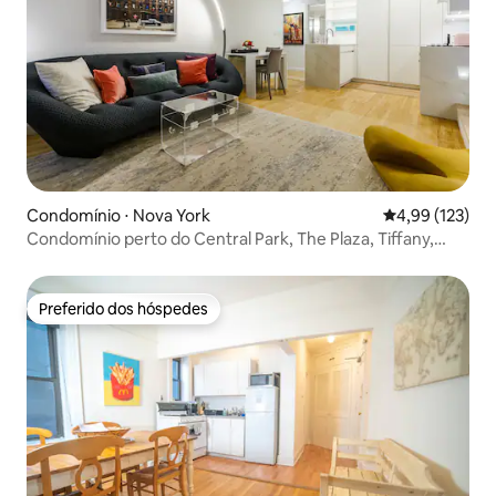
Condomínio ⋅ Nova York
4,99 de uma av
4,99 (123)
Condomínio perto do Central Park, The Plaza, Tiffany,
MOMA
Preferido dos hóspedes
Preferido dos hóspedes