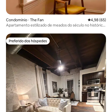
Condomínio ⋅ The Fan
4,98 de uma a
4,98 (65)
Apartamento estilizado de meados do século no histórico
bairro de Fan
Preferido dos hóspedes
Preferido dos hóspedes