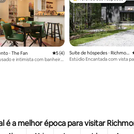
st
Entre os melhores preferidos d
Suíte de hóspedes ⋅ Richmon
nto ⋅ The Fan
5 de uma avaliação média de 5, 4 avalia
5 (4)
d
Estúdio Encantada com vista pa
sado e intimista com banheira
copas das árvores
o em Fan District
média de 5, 27 avaliações
l é a melhor época para visitar Richm