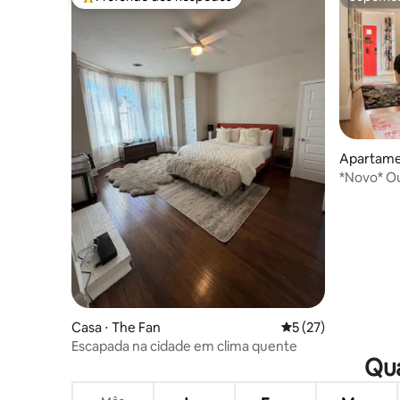
Entre os melhores preferidos dos hóspedes
Superho
Apartame
*Novo* Ou
de imersã
Casa ⋅ The Fan
5 de uma avaliação 
5 (27)
Escapada na cidade em clima quente
Qua