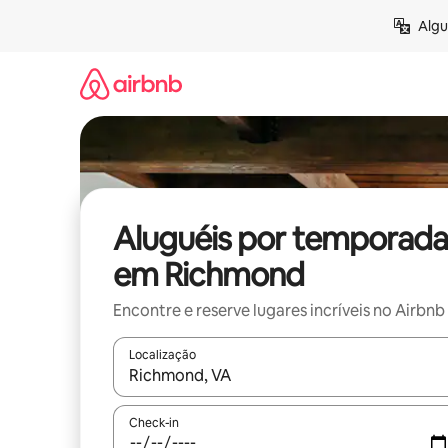
Pular
Algu
para
o
conteúdo
Aluguéis por temporada
em Richmond
Encontre e reserve lugares incríveis no Airbnb
Localização
Quando os resultados estiverem disponíveis, expl
Check-in