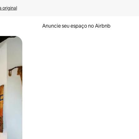
 original
Anuncie seu espaço no Airbnb
 deslizando o dedo na tela.