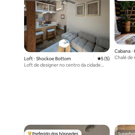
Cabana ⋅ 
Chalé de 
Loft ⋅ Shockoe Bottom
5 de uma avaliação
5 (5)
Loft de designer no centro da cidade
com estacionamento incluído
Preferido dos hóspedes
Superho