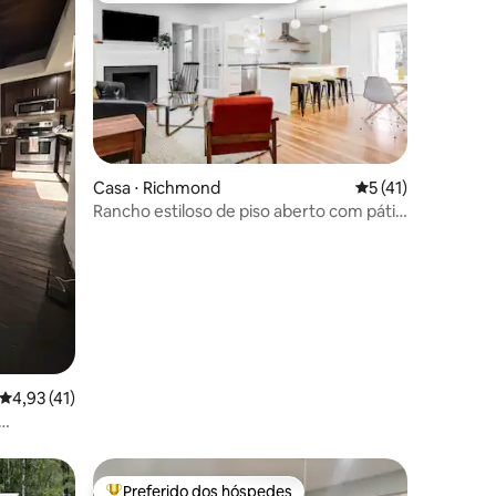
ções
Casa ⋅ Richmond
5 de uma avaliação
5 (41)
Rancho estiloso de piso aberto com pátio
grande e jardim
4,93 de uma avaliação média de 5, 41 avaliações
4,93 (41)
Preferido dos hóspedes