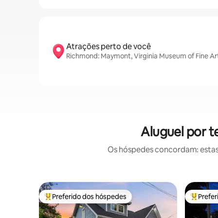
Atrações perto de você
Richmond: Maymont, Virginia Museum of Fine Art
Aluguel por 
Os hóspedes concordam: estas
Preferido dos hóspedes
Prefe
Entre os melhores preferidos dos hóspedes
Entre os