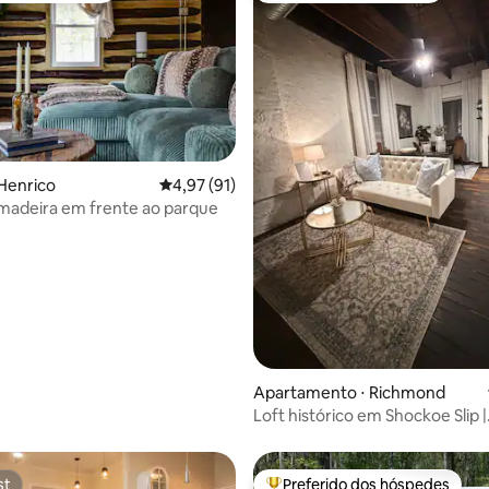
Henrico
4,97 de uma avaliação média de 5, 91 avalia
4,97 (91)
madeira em frente ao parque
 média de 5, 5 avaliações
Apartamento ⋅ Richmond
Loft histórico em Shockoe Slip |
Smokehouse 409
st
Preferido dos hóspedes