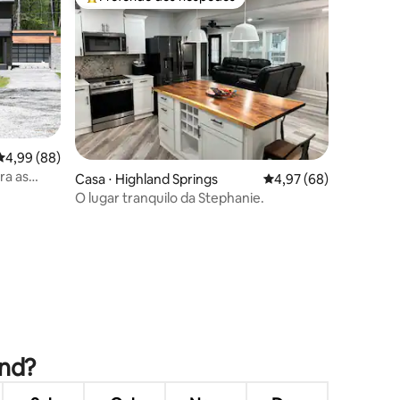
os hóspedes
Entre os melhores preferidos dos hóspedes
4,99 de uma avaliação média de 5, 88 avaliações
4,99 (88)
ções
ra as
Casa ⋅ Highland Springs
4,97 de uma avaliação
4,97 (68)
O lugar tranquilo da Stephanie.
ond?