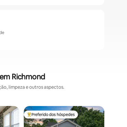
ade
s em Richmond
o, limpeza e outros aspectos.
Apartame
Preferido dos hóspedes
Prefe
os hóspedes
Entre os melhores preferidos dos hóspedes
Entre o
Prezado J
A hospita