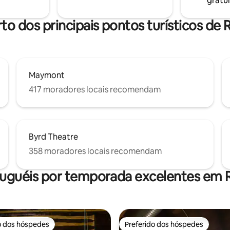
gratui
 sua banheira de
agem privada, ao redor da
e no gazebo coberto. Tenda
rto dos principais pontos turísticos de
ndicionado, Wi-Fi e iluminação.
mento fácil.
Maymont
417 moradores locais recomendam
Byrd Theatre
358 moradores locais recomendam
luguéis por temporada excelentes em
o dos hóspedes
Preferido dos hóspedes
o dos hóspedes
Preferido dos hóspedes