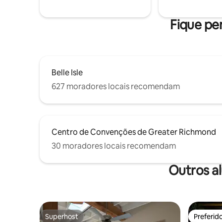
Relaxe na
rua (na frente deles, no beco). O acesso
hidromass
requer subir escadas externas.
fogueira 
Fique pe
com ar-co
Estaciona
Belle Isle
627 moradores locais recomendam
Centro de Convenções de Greater Richmond
30 moradores locais recomendam
Outros a
Superhost
Preferid
Superhost
Preferid