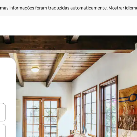
mas informações foram traduzidas automaticamente. 
Mostrar idioma
ore-os usando as seta para cima e para baixo do teclado ou tocando e