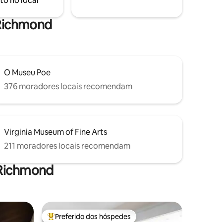
to no local
redor da fogueira.
 Richmond
O Museu Poe
376 moradores locais recomendam
Virginia Museum of Fine Arts
211 moradores locais recomendam
 Richmond
Preferido dos hóspedes
Entre os melhores preferidos dos hóspedes