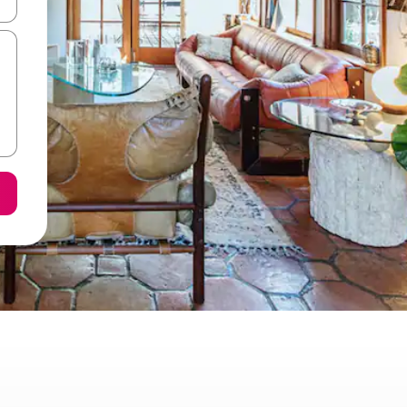
ore-os usando as seta para cima e para baixo do teclado ou tocando e