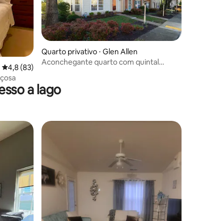
Quarto privativo ⋅ Glen Allen
ções
Aconchegante quarto com quintal
4,8 de uma avaliação média de 5, 83 avaliações
4,8 (83)
sereno
açosa
sso a lago