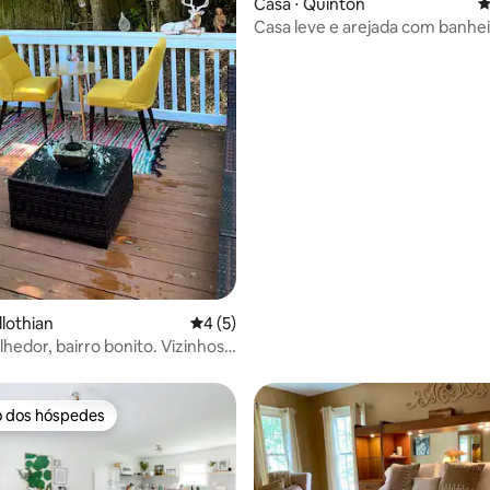
média de 5, 10 avaliações
Casa ⋅ Quinton
4
Casa leve e arejada com banhei
hidromassagem privativa no c
golfe
dlothian
4 de uma avaliação média de 5, 5 avalia
4 (5)
lhedor, bairro bonito. Vizinhos
s
o dos hóspedes
o dos hóspedes