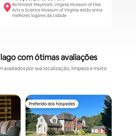
Richmond: Maymont, Virginia Museum of Fine
Arts e Science Museum of Virginia estão entre
melhores lugares da cidade
lago com ótimas avaliações
valiados por sua localização, limpeza e muito
Cabana ⋅
Preferido dos hóspedes
Prefe
Preferido dos hóspedes
Entre o
Chalé de
Venha de
mundial 
luxuosa 
Fizemos 