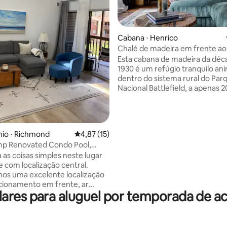
média de 5, 60 avaliações
Cabana ⋅ Henrico
Chalé de madeira em frente ao
Esta cabana de madeira da déc
1930 é um refúgio tranquilo an
dentro do sistema rural do Par
Nacional Battlefield, a apenas 
de tudo o que o centro de Ri
a oferecer. Com vista para um 
privado para canoagem, pesca
observação de estrelas, esta
io ⋅ Richmond
4,87 de uma avaliação média de 5, 15 avalia
4,87 (15)
propriedade tem todo o char
mp Renovated Condo Pool,
cabana de madeira vintage, m
ceful
as coisas simples neste lugar
comodidades modernas, como
e com localização central.
cozinha totalmente abastecida,
os uma excelente localização
aconchegante para dormir e u
cionamento em frente, ar
banheiro luxuoso com um chuv
ares para aluguel por temporada de a
ado central e/ou aquecimento,
grandes dimensões, completo
io totalmente novo com
roupões de pelúcia para dois.
echada, quadra de tênis
 e bolas) e quadra de bolas de