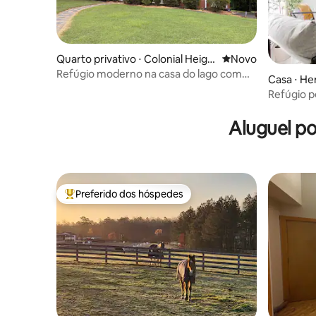
Quarto privativo ⋅ Colonial Heigh
Novo lugar para fic
Novo
ts
Refúgio moderno na casa do lago com
Casa ⋅ He
fácil acesso à água
Refúgio p
Aluguel p
Preferido dos hóspedes
Entre os melhores preferidos dos hóspedes