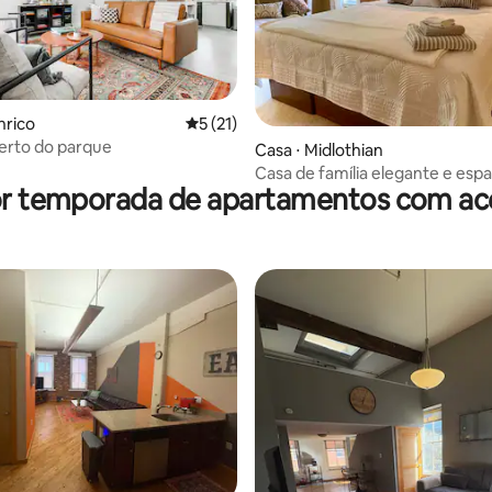
ar
nrico
5 de uma avaliação média de 5, 21 avalia
5 (21)
erto do parque
Casa ⋅ Midlothian
Casa de família elegante e esp
or temporada de apartamentos com ace