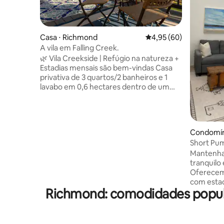
Casa ⋅ Richmond
4,95 de uma avaliação 
4,95 (60)
A vila em Falling Creek.
🌿 Vila Creekside | Refúgio na natureza +
Estadias mensais são bem-vindas Casa
privativa de 3 quartos/2 banheiros e 1
lavabo em 0,6 hectares dentro de um
parque de 16 hectares. Adormeça com o
som de um riacho, acorde com o canto
dos pássaros — a poucos minutos da
VCU, da UofR, dos melhores
Condomín
restaurantes e cervejarias. Perfeita para
Short Pu
enfermeiros itinerantes, estudantes ou
Park. Pea
Mantenha 
um refúgio de fim de semana local. Wi-Fi
tranquilo 
rápido, cozinha completa, fogueira
Oferecem
aconchegante, cama de massagem e
com esta
tarifas mensais flexíveis. A joia escondida
Richmond: comodidades popul
condicion
de Richmond — onde a natureza
condomín
encontra a conveniência da cidade.
piscina f
Reserve sua escapada hoje!
(raquetes