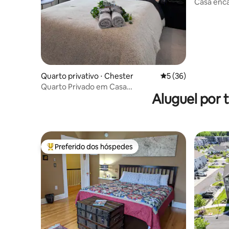
ville
Casa enc
Quarto privativo ⋅ Chester
5 de uma avaliação 
5 (36)
Quarto Privado em Casa
Aluguel por
Compartilhada/Moderna I-95 & Fort Lee
Preferido dos hóspedes
Entre os melhores preferidos dos hóspedes