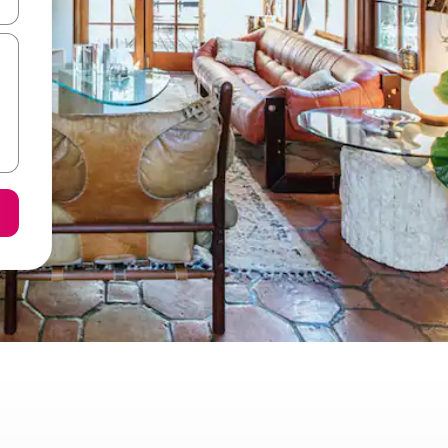
ore-os usando as seta para cima e para baixo do teclado ou tocando e