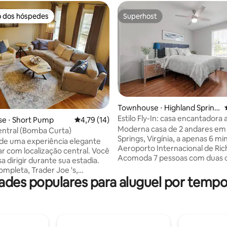
o dos hóspedes
Superhost
o dos hóspedes
Superhost
média de 5, 56 avaliações
Townhouse ⋅ Highland Spring
s
Estilo Fly-In: casa encantadora 
e ⋅ Short Pump
4,79 de uma avaliação média de 5, 14 avalia
4,79 (14)
minutos de RIC!
Moderna casa de 2 andares em
ntral (Bomba Curta)
Springs, Virgínia, a apenas 6 mi
de uma experiência elegante
Aeroporto Internacional de Ri
ar com localização central. Você
Acomoda 7 pessoas com duas 
a dirigir durante sua estadia.
queen size, uma cama de soltei
mpleta, Trader Joe 's,
completa e Smart TVs em todo
des populares para aluguel por temp
 Place e mais de 10
quartos. Apresenta uma cozin
tes, todos a uma caminhada de
equipada com Keurig, sala de e
ço. Os hóspedes terão
aconchegante, pátio traseiro, 
do da moradia geminada.
completo no andar de cima, m
uartos estão bloqueados como
no andar de baixo, máquina de