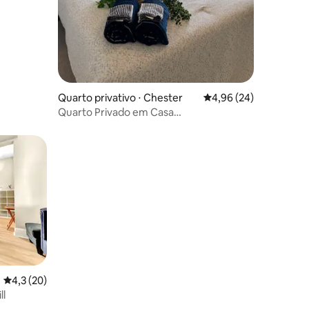
ções
Quarto privativo ⋅ Chester
4,96 de uma avaliação
4,96 (24)
Quarto Privado em Casa
Compartilhada\Moderna I-95 & Fort Lee
4,3 de uma avaliação média de 5, 20 avaliações
4,3 (20)
ll
ções