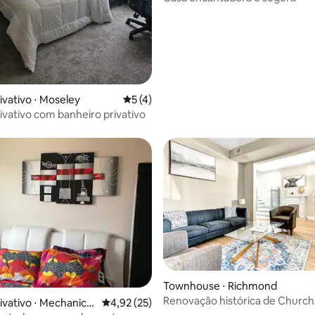
ivativo ⋅ Moseley
5 de uma avaliação média de 5, 4 avalia
5 (4)
ivativo com banheiro privativo
Townhouse ⋅ Richmond
Renovação histórica de Churchi
ivativo ⋅ Mechanics
4,92 de uma avaliação média de 5, 25 avalia
4,92 (25)