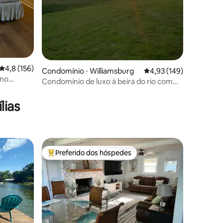
4,8 de uma avaliação média de 5, 156 avaliações
4,8 (156)
Condomínio ⋅ Williamsburg
4,93 de uma avaliação 
4,93 (149)
 no
Condomínio de luxo à beira do rio com
vista para o nascer e pôr do sol
lias
Preferido dos hóspedes
os hóspedes
Entre os melhores preferidos dos hóspedes