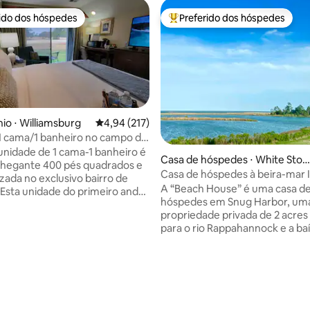
rido dos hóspedes
Preferido dos hóspedes
 melhores preferidos dos hóspedes
Entre os melhores preferidos d
o ⋅ Williamsburg
4,94 de uma avaliação média de 5, 217 avalia
4,94 (217)
 1 cama/1 banheiro no campo de
 Fairway
 unidade de 1 cama-1 banheiro é
Casa de hóspedes ⋅ White Ston
hegante 400 pés quadrados e
e
Casa de hóspedes à beira-mar I
izada no exclusivo bairro de
Rappahannock
A “Beach House” é uma casa d
. Esta unidade do primeiro andar
hóspedes em Snug Harbor, um
uma cama king-size com um
propriedade privada de 2 acres
ativo que sai para o 9º Fairway
para o rio Rappahannock e a ba
urse em Kingsmill. Você
Chesapeake. Perfeito para um
á do luxuoso banheiro
de casal, esta casa de campo 
 com combinação de
equipada tem belas vistas para 
/banheira e acabamentos
édia de 5, 236 avaliações
inclui acesso à nossa praia priv
 também
(com deslizamento de hóspede
rá uma mesa de computador,
uso de nossas pranchas de rem
ra de estar de grandes