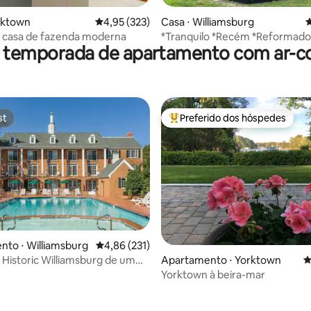
édia de 5, 111 avaliações
rktown
4,95 de uma avaliação média de 5, 323 avalia
4,95 (323)
Casa ⋅ Williamsburg
4
m casa de fazenda moderna
*Tranquilo *Recém *Reformado
r temporada de apartamento com ar-c
Quartos 1 Banheiro
st
Preferido dos hóspedes
st
Entre os melhores preferidos d
to ⋅ Williamsburg
4,86 de uma avaliação média de 5, 231 avalia
4,86 (231)
Historic Williamsburg de um
Apartamento ⋅ Yorktown
4
Yorktown à beira-mar