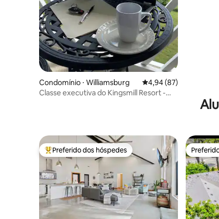
Condomínio ⋅ Williamsburg
4,94 de uma avaliação 
4,94 (87)
Classe executiva do Kingsmill Resort -
Alu
ótimo mensal
Preferido dos hóspedes
Preferid
Entre os melhores preferidos dos hóspedes
Preferid