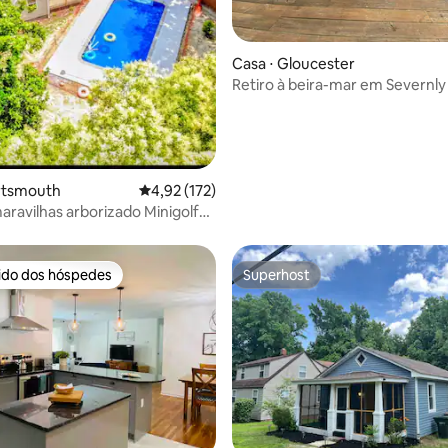
édia de 5, 154 avaliações
Casa ⋅ Gloucester
Retiro à beira-mar em Severnly
Cottage
ortsmouth
4,92 de uma avaliação média de 5, 172 avalia
4,92 (172)
avilhas arborizado Minigolfe
scina
rido dos hóspedes
Superhost
 melhores preferidos dos hóspedes
Superhost