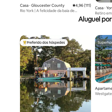
Casa ⋅ Gloucester County
4,96 de uma avaliação m
4,96 (111)
Casa ⋅ Yo
Rio York | A felicidade da baía de
Retiro e
Chesapeake: refúgio de pesca
Aluguel po
Preferido dos hóspedes
Superho
Entre os melhores preferidos dos hóspedes
Superho
Apartamen
Westgate 
quarto