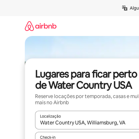
Pular
Algu
para
o
conteúdo
Lugares para ficar perto
de Water Country USA
Reserve locações por temporada, casas e mu
mais no Airbnb
Localização
Quando os resultados estiverem disponíveis, expl
Check-in