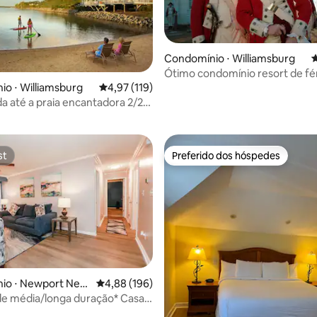
Condomínio ⋅ Williamsburg
4
Ótimo condomínio resort de fé
família. Acomoda 12 pessoas.
o ⋅ Williamsburg
4,97 de uma avaliação média de 5, 119 avalia
4,97 (119)
édia de 5, 110 avaliações
 até a praia encantadora 2/2
mill on James"
st
Preferido dos hóspedes
st
Preferido dos hóspedes
io ⋅ Newport New
4,88 de uma avaliação média de 5, 196 avalia
4,88 (196)
de média/longa duração* Casa
ante em Mary Roberts