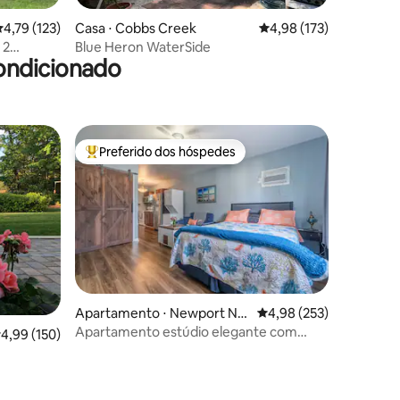
ções
,79 de uma avaliação média de 5, 123 avaliações
4,79 (123)
Casa ⋅ Cobbs Creek
4,98 de uma avaliação 
4,98 (173)
 2
Blue Heron WaterSide
ondicionado
Preferido dos hóspedes
os hóspedes
Entre os melhores preferidos dos hóspedes
Apartamento ⋅ Newport Ne
4,98 de uma avaliação 
4,98 (253)
ções
ws
Apartamento estúdio elegante com
,99 de uma avaliação média de 5, 150 avaliações
4,99 (150)
localização central