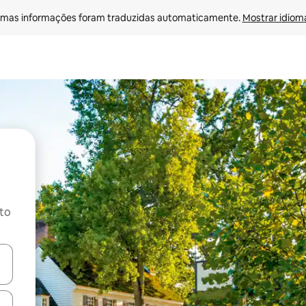
mas informações foram traduzidas automaticamente. 
Mostrar idioma
ito
ore-os usando as seta para cima e para baixo do teclado ou tocando e