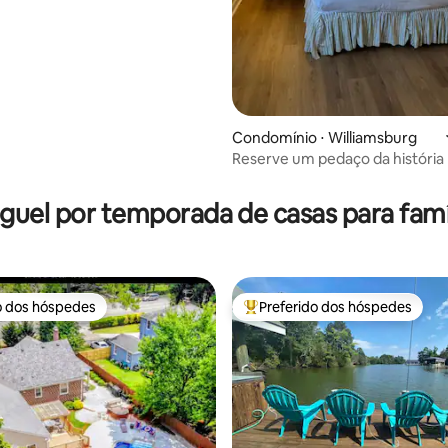
Condomínio ⋅ Williamsburg
Reserve um pedaço da história
média de 5, 87 avaliações
Kingsmill Williamsburg
guel por temporada de casas para famí
o dos hóspedes
Preferido dos hóspedes
o dos hóspedes
Entre os melhores preferidos d