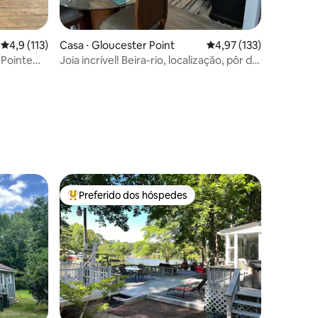
4,9 de uma avaliação média de 5, 113 avaliações
4,9 (113)
Casa ⋅ Gloucester Point
4,97 de uma avaliação 
4,97 (133)
 Pointe
Joia incrível! Beira-rio, localização, pôr do
sol, bastante
ções
Preferido dos hóspedes
Entre os melhores preferidos dos hóspedes