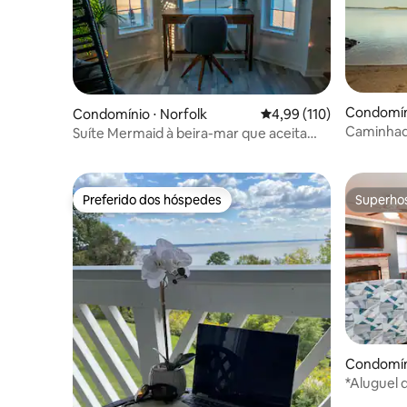
Condomíni
Condomínio ⋅ Norfolk
4,99 de uma avaliação m
4,99 (110)
Caminhada
Suíte Mermaid à beira-mar que aceita
em "Kings
animais de estimação
Preferido dos hóspedes
Superho
Preferido dos hóspedes
Superho
Condomín
s
*Aluguel 
aconcheg