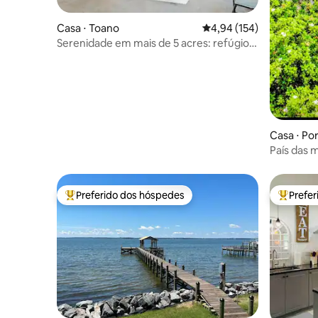
Casa ⋅ Toano
4,94 de uma avaliação m
4,94 (154)
Serenidade em mais de 5 acres: refúgio
histórico em Triangle
Casa ⋅ P
País das mar
Jacuzzi Pi
Preferido dos hóspedes
Prefe
Entre os melhores preferidos dos hóspedes
Entre os