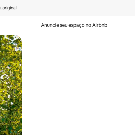
 original
Anuncie seu espaço no Airbnb
 deslizando o dedo na tela.