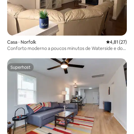
Casa ⋅ Norfolk
4,81 de uma a
4,81 (27)
Conforto moderno a poucos minutos de Waterside e do
centro da cidade
Superhost
Superhost