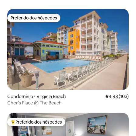
Preferido dos hóspedes
Preferido dos hóspedes
Condomínio ⋅ Virginia Beach
4,93 de uma av
4,93 (103)
Cher's Place @ The Beach
Preferido dos hóspedes
Entre os melhores preferidos dos hóspedes