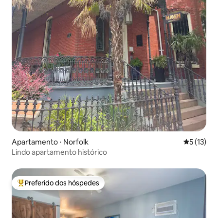
Apartamento ⋅ Norfolk
5 de uma a
5 (13)
Lindo apartamento histórico
Preferido dos hóspedes
Entre os melhores preferidos dos hóspedes