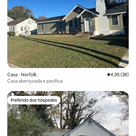
Casa ⋅ Norfolk
4,95 de uma a
4,95 (38)
Casa abençoada e pacífica
Preferido dos hóspedes
Preferido dos hóspedes