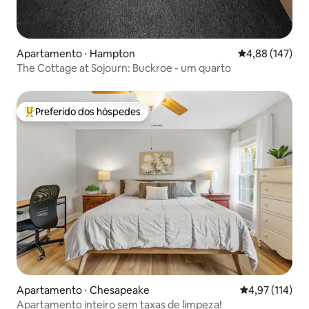
Apartamento ⋅ Hampton
4,88 de uma av
4,88 (147)
The Cottage at Sojourn: Buckroe - um quarto
Preferido dos hóspedes
Entre os melhores preferidos dos hóspedes
Apartamento ⋅ Chesapeake
4,97 de uma av
4,97 (114)
Apartamento inteiro sem taxas de limpeza!