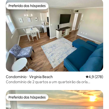
Preferido dos hóspedes
Preferido dos hóspedes
Condomínio ⋅ Virginia Beach
4,9 de uma av
4,9 (278)
Condomínio de 2 quartos a um quarteirão da orla
marítima!
Preferido dos hóspedes
Preferido dos hóspedes