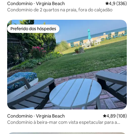
Condomínio ⋅ Virginia Beach
4,9 de uma av
4,9 (336)
Condomínio de 2 quartos na praia, fora do calçadão
Preferido dos hóspedes
Preferido dos hóspedes
Condomínio ⋅ Virginia Beach
4,89 de uma av
4,89 (108)
Condomínio à beira-mar com vista espetacular para a
praia