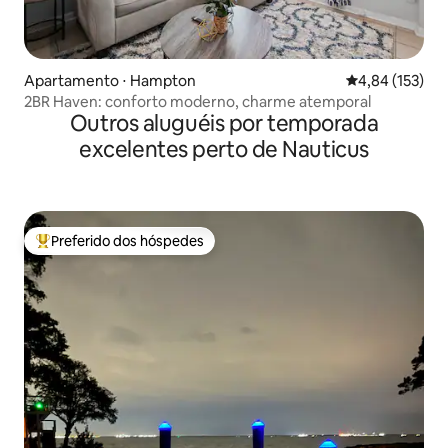
Apartamento ⋅ Hampton
4,84 de uma av
4,84 (153)
2BR Haven: conforto moderno, charme atemporal
Outros aluguéis por temporada
excelentes perto de Nauticus
Preferido dos hóspedes
Entre os melhores preferidos dos hóspedes