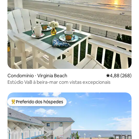
Condomínio ⋅ Virginia Beach
4,88 de uma ava
4,88 (268)
Estúdio VaB à beira-mar com vistas excepcionais
Preferido dos hóspedes
Entre os melhores preferidos dos hóspedes