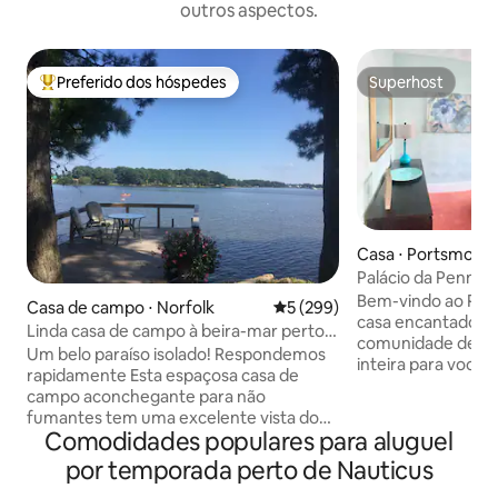
outros aspectos.
Preferido dos hóspedes
Superhost
Entre os melhores preferidos dos hóspedes
Superhost
Casa ⋅ Portsmout
Palácio da Penny: 
Bem-vindo ao Pal
Casa de campo ⋅ Norfolk
5 de uma avaliação média de 
5 (299)
casa encantadora 
Linda casa de campo à beira-mar perto
comunidade de Po
do centro de Norfolk
Um belo paraíso isolado! Respondemos
inteira para você 
rapidamente Esta espaçosa casa de
seccionada O Palá
campo aconchegante para não
vibrante e elegan
fumantes tem uma excelente vista do
mas projetado de 
Comodidades populares para aluguel
rio Elizabeth. Fica a 5 km do centro de
acomodar 2 pesso
Norfolk e a 5 minutos a pé de uma
por temporada perto de Nauticus
Este bangalô ofer
parada de trens urbanos nas
ao ar livre com um