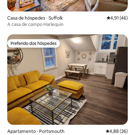
Casa de hóspedes ⋅ Suffolk
4,91 de uma a
4,91 (46)
A casa de campo Harlequin
Preferido dos hóspedes
Preferido dos hóspedes
Apartamento ⋅ Portsmouth
4,88 de uma a
4,88 (26)