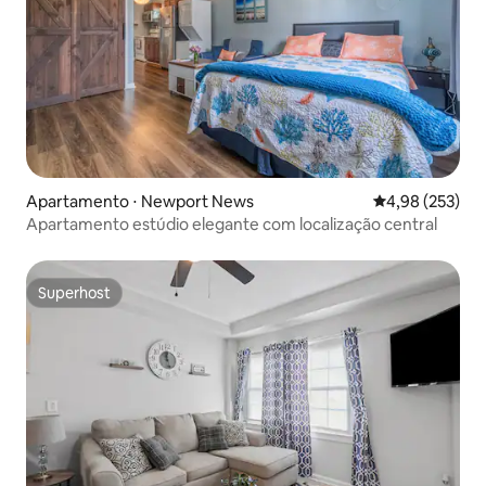
Apartamento ⋅ Newport News
4,98 de uma av
4,98 (253)
Apartamento estúdio elegante com localização central
Superhost
Superhost