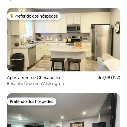
Preferido dos hóspedes
Entre os melhores preferidos dos hóspedes
Apartamento ⋅ Chesapeake
4,98 de uma av
4,98 (122)
Recanto feliz em Washington
Preferido dos hóspedes
Preferido dos hóspedes