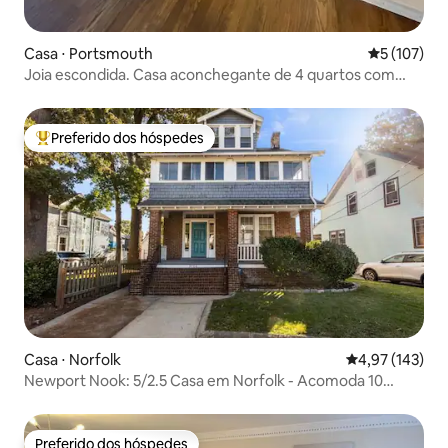
Casa ⋅ Portsmouth
5 de uma av
5 (107)
Joia escondida. Casa aconchegante de 4 quartos com
cerca no quintal
Preferido dos hóspedes
Entre os melhores preferidos dos hóspedes
Casa ⋅ Norfolk
4,97 de uma av
4,97 (143)
Newport Nook: 5/2.5 Casa em Norfolk - Acomoda 10
pessoas!
Preferido dos hóspedes