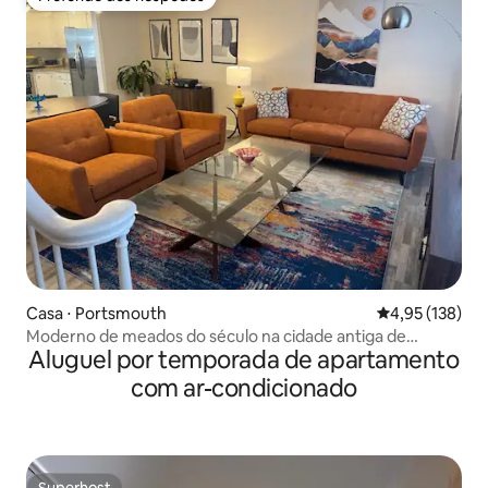
Preferido dos hóspedes
Casa ⋅ Portsmouth
4,95 de uma av
4,95 (138)
Moderno de meados do século na cidade antiga de
Aluguel por temporada de apartamento
Portsmouth 3 camas/2,5 banheiros
com ar-condicionado