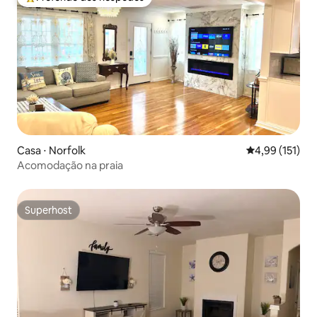
Entre os melhores preferidos dos hóspedes
Casa ⋅ Norfolk
4,99 de uma av
4,99 (151)
Acomodação na praia
Superhost
Superhost