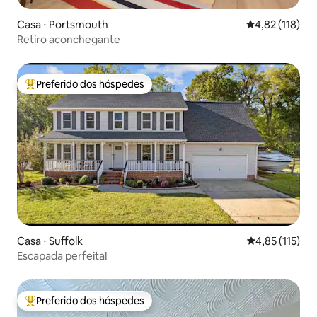
Casa ⋅ Portsmouth
4,82 de uma av
4,82 (118)
Retiro aconchegante
Preferido dos hóspedes
Entre os melhores preferidos dos hóspedes
Casa ⋅ Suffolk
4,85 de uma av
4,85 (115)
Escapada perfeita!
Preferido dos hóspedes
Entre os melhores preferidos dos hóspedes