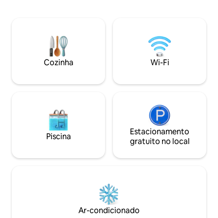
proximidades. Um passe de um dia custa
sonhos e churrasque
US$ 4,50, incluindo uma balsa para
perfeitamente loc
Portsmouth. Comodidades incríveis
minutos das princi
Interior renovado Lareira bonita Piso
Hampton Roads: 
novo/cozinha totalmente equipada
Portsmouth, Muse
Ovos orgânicos
Centro de Norfolk,
frescos/iogurte/lanches/suco/café
Virgínia.
Cozinha
Wi-Fi
incluídos Wi-Fi, TV a cabo/HBO Barra de
som com Bluetooth Roupa de cama de
luxo Nova marquise com vista para a
água Máquina de lavar/secar
Estacionamento
Piscina
gratuito no local
Ar-condicionado