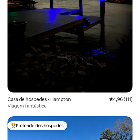
Casa de hóspedes ⋅ Hampton
4,96 de uma av
4,96 (111)
Viagem fantástica
Preferido dos hóspedes
Entre os melhores preferidos dos hóspedes