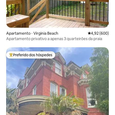
Apartamento ⋅ Virginia Beach
4,92 de uma ava
4,92 (600)
Apartamento privativo a apenas 3 quarteirões da praia
Preferido dos hóspedes
Entre os melhores preferidos dos hóspedes