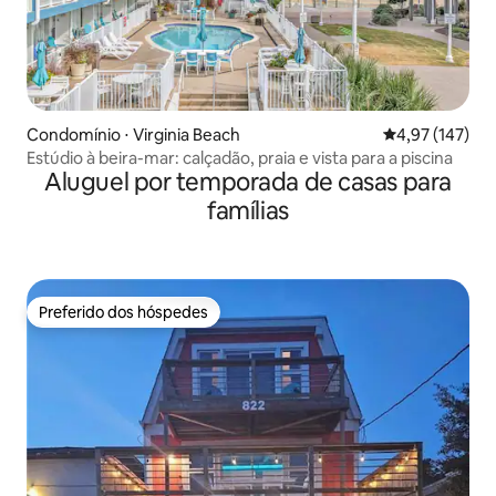
Condomínio ⋅ Virginia Beach
4,97 de uma av
4,97 (147)
Estúdio à beira-mar: calçadão, praia e vista para a piscina
Aluguel por temporada de casas para
famílias
Preferido dos hóspedes
Preferido dos hóspedes