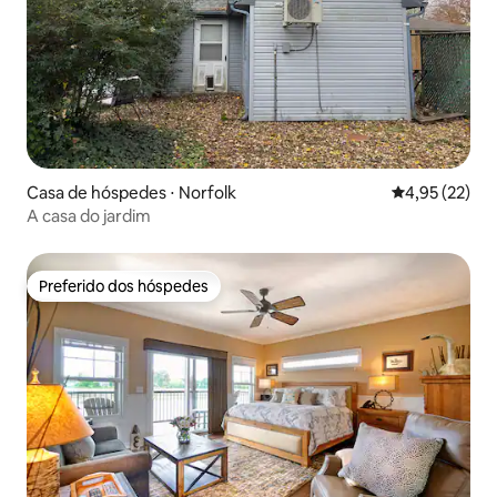
Casa de hóspedes ⋅ Norfolk
4,95 de uma a
4,95 (22)
A casa do jardim
Preferido dos hóspedes
Preferido dos hóspedes