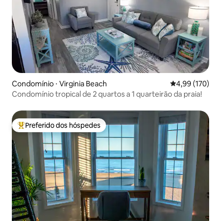
Condomínio ⋅ Virginia Beach
4,99 de uma av
4,99 (170)
Condomínio tropical de 2 quartos a 1 quarteirão da praia!
Preferido dos hóspedes
Entre os melhores preferidos dos hóspedes