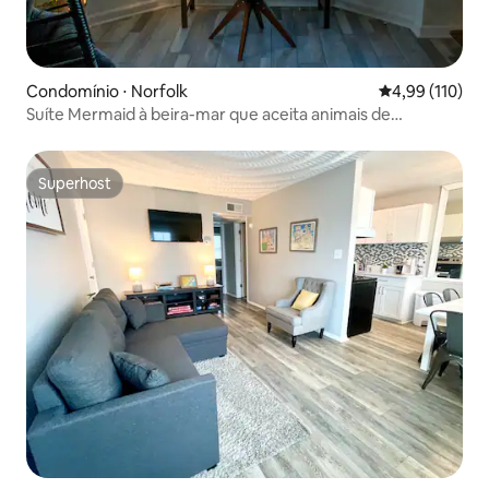
Condomínio ⋅ Norfolk
4,99 de uma av
4,99 (110)
Suíte Mermaid à beira-mar que aceita animais de
estimação
Superhost
Superhost