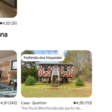
4,52 de uma avaliação média de 5, 25 avaliações
4,52 (25)
ana
Preferido dos hóspedes
Preferido dos hóspedes
,91 de uma avaliação média de 5, 242 avaliações
4,91 (242)
Casa ⋅ Quinton
4,95 de uma avaliação 
4,95 (113)
The Duck Blind localizado perto do