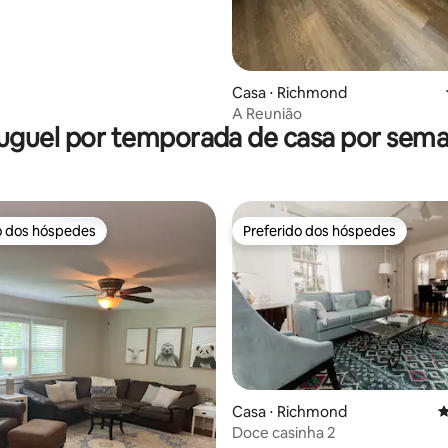
Casa ⋅ Richmond
A Reunião
uguel por temporada de casa por sem
o dos hóspedes
Preferido dos hóspedes
o dos hóspedes
Preferido dos hóspedes
édia de 5, 301 avaliações
Casa ⋅ Richmond
4
Doce casinha 2