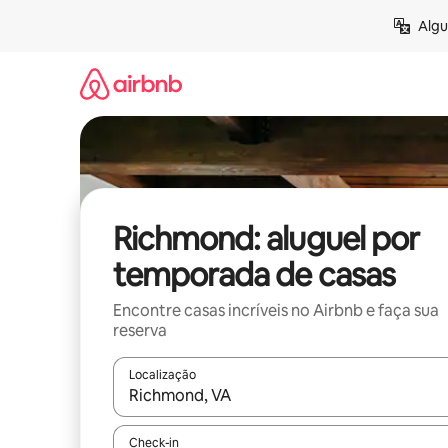
Pular
Algu
para
o
conteúdo
Richmond: aluguel por
temporada de casas
Encontre casas incríveis no Airbnb e faça sua
reserva
Localização
Quando os resultados estiverem disponíveis, expl
Check-in