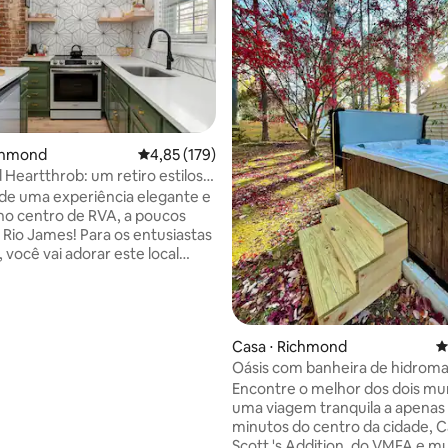
ichmond
4,85 de uma avaliação média de 5, 179 avalia
4,85 (179)
édia de 5, 489 avaliações
Heartthrob: um retiro estiloso
City!
de uma experiência elegante e
 no centro de RVA, a poucos
 Rio James! Para os entusiastas
e, você vai adorar este local
ara andar de bicicleta, correr,
 andar de caiaque e até mesmo
chas! Visite as trilhas naturais,
erias de arte locais e jante nos
Casa ⋅ Richmond
4
 restaurantes de Richmond!
Oásis com banheira de hidrom
dia na cervejaria mais longa e
poucos minutos do centro de 
de Richmond (Legends Brewing
Encontre o melhor dos dois mu
enas dois quarteirões de
uma viagem tranquila a apenas 
, oferecendo cervejas
minutos do centro da cidade, 
 incríveis e as melhores vistas
Scott 's Addition, do VMFA e mu