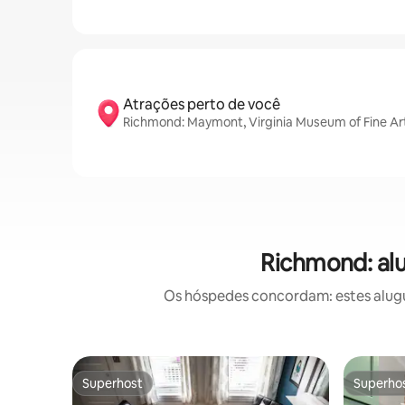
Atrações perto de você
Richmond: Maymont, Virginia Museum of Fine Art
Richmond: al
Os hóspedes concordam: estes alugu
Superhost
Superho
Superhost
Superho