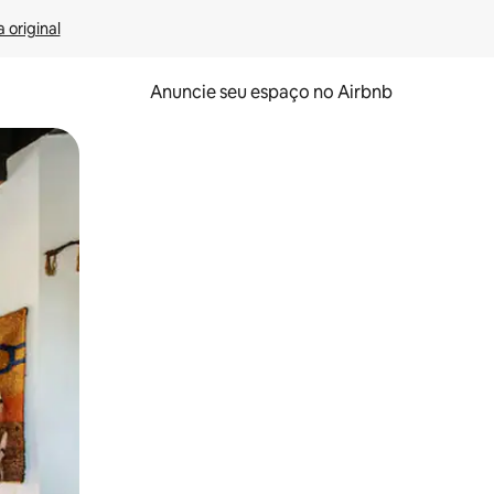
 original
Anuncie seu espaço no Airbnb
 deslizando o dedo na tela.