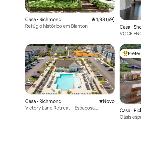
Casa ⋅ Richmond
4,98 de uma avaliação 
4,98 (59)
Refúgio histórico em Blanton
Casa ⋅ Sh
VOCÊ ENC
caminhad
Prefe
Entre os
Casa ⋅ Richmond
Novo lugar para fic
Novo
Victory Lane Retreat – Espaçosa
Casa ⋅ R
acomodação de 3 quartos perto do RIR
Oásis es
Piscina 