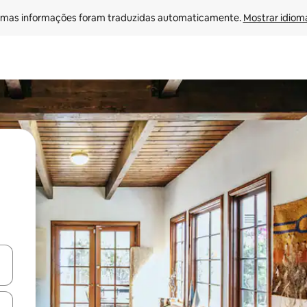
mas informações foram traduzidas automaticamente. 
Mostrar idioma
ore-os usando as seta para cima e para baixo do teclado ou tocando e