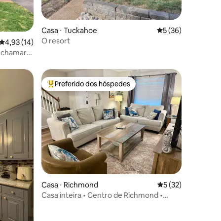
Casa ⋅ Tuckahoe
5 de uma avaliação
5 (36)
O resort
4,93 de uma avaliação média de 5, 14 avaliações
4,93 (14)
e chamar
Preferido dos hóspedes
Entre os melhores preferidos dos hóspedes
ções
Casa ⋅ Richmond
5 de uma avaliação
5 (32)
Casa inteira • Centro de Richmond •
Estacionamento gratuito