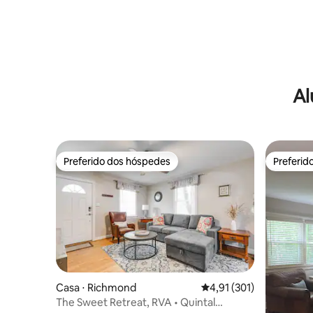
Al
Preferido dos hóspedes
Preferid
Preferido dos hóspedes
Preferid
Casa ⋅ Richmond
4,91 de uma avaliação m
4,91 (301)
The Sweet Retreat, RVA • Quintal