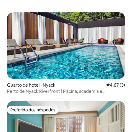
Quarto de hotel ⋅ Nyack
4,67 de uma 
4,67 (3)
Perto de Nyack Riverfront | Piscina, academia e
estacionamento gratuito
Preferido dos hóspedes
Preferido dos hóspedes