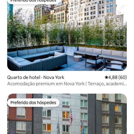
Preferido dos hóspedes
Quarto de hotel ⋅ Nova York
4,88 de uma av
4,88 (60)
Acomodação premium em Nova York | Terraço, academia
e 5 restaurantes
Preferido dos hóspedes
Preferido dos hóspedes