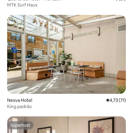
MTK Surf Haus
Nesva Hotel
4,73 de uma a
4,73 (71)
King padrão
Superhost
Superhost