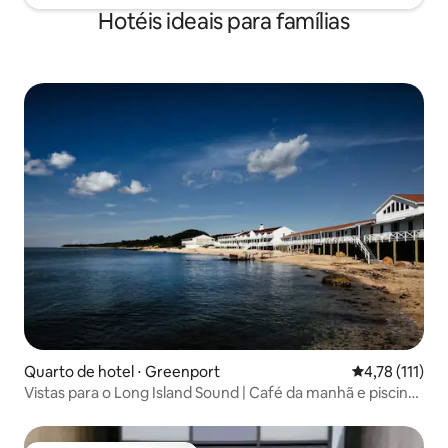
Hotéis ideais para famílias
Quarto de hotel ⋅ Greenport
4,78 de uma av
4,78 (111)
Vistas para o Long Island Sound | Café da manhã e piscina
grátis