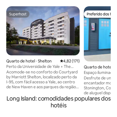
Superhost
Preferido dos hó
Superhost
Preferido dos hó
Quarto de hotel ⋅ Shelton
4,82 de uma avaliação média de 
4,82 (171)
Perto da Universidade de Yale + The
Quarto de hotel ⋅ 
Bistro. Piscina. Academia.
n
Acomode-se no conforto do Courtyard
Espaço iluminado
by Marriott Shelton, localizado perto da
Stonington
Desfrute de uma e
I-95, com fácil acesso a Yale, ao centro
encantador motel 
de New Haven e aos parques da região.
Stonington, Conne
Abasteça-se com bebidas Starbucks® no
de aluguel dispõ
The Bistro, relaxe na piscina coberta ou
Long Island: comodidades populares dos
size, varanda priva
mantenha-se produtivo no centro de
compacta com gela
hotéis
fitness 24 horas. O estacionamento
ondas e banheiro 
gratuito e o Wi-Fi facilitam a vida,
fresco com o ar c
enquanto as trilhas de caminhada, os