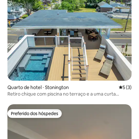
Quarto de hotel ⋅ Stonington
5 de uma 
5 (3)
Retiro chique com piscina no terraço e a uma curta
caminhada do trem nº 3
Preferido dos hóspedes
Preferido dos hóspedes