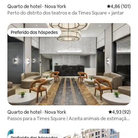
Quarto de hotel ⋅ Nova York
4,86 de uma av
4,86 (101)
Perto do distrito dos teatros e da Times Square + jantar
Preferido dos hóspedes
Preferido dos hóspedes
Quarto de hotel ⋅ Nova York
4,93 de uma a
4,93 (92)
Passos para a Times Square | Aceita animais de estimação.
Academia + bicicletas
Preferido dos hóspedes