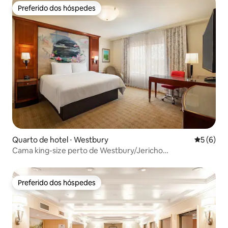
Preferido dos hóspedes
Preferido dos hóspedes
Quarto de hotel ⋅ Westbury
5 de uma 
5 (6)
Cama king-size perto de Westbury/Jericho
Estacionamento gratuito
Preferido dos hóspedes
Preferido dos hóspedes