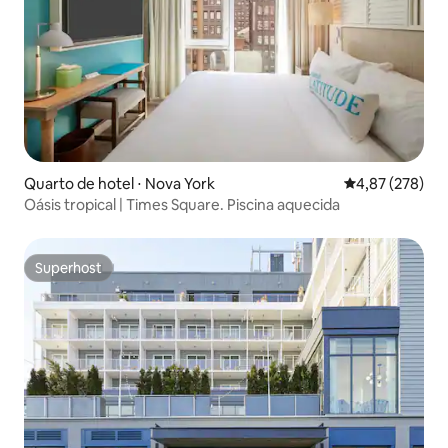
Quarto de hotel ⋅ Nova York
4,87 de uma av
4,87 (278)
Oásis tropical | Times Square. Piscina aquecida
Superhost
Superhost