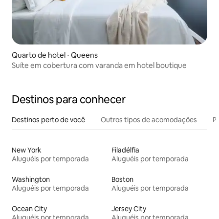
Quarto de hotel ⋅ Queens
Suíte em cobertura com varanda em hotel boutique
Destinos para conhecer
Destinos perto de você
Outros tipos de acomodações
Pr
New York
Filadélfia
Aluguéis por temporada
Aluguéis por temporada
Washington
Boston
Aluguéis por temporada
Aluguéis por temporada
Ocean City
Jersey City
Aluguéis por temporada
Aluguéis por temporada