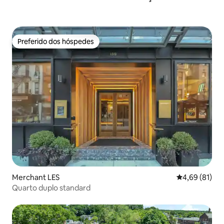
Preferido dos hóspedes
Preferido dos hóspedes
Merchant LES
4,69 de uma a
4,69 (81)
Quarto duplo standard