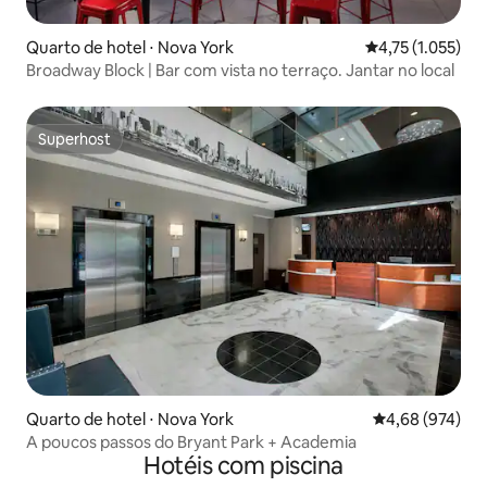
Quarto de hotel ⋅ Nova York
4,75 de uma aval
4,75 (1.055)
Broadway Block | Bar com vista no terraço. Jantar no local
Superhost
Superhost
Quarto de hotel ⋅ Nova York
4,68 de uma ava
4,68 (974)
A poucos passos do Bryant Park + Academia
Hotéis com piscina