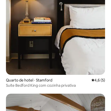
Quarto de hotel ⋅ Stamford
4,6 de uma 
4,6 (5)
Suíte Bedford King com cozinha privativa