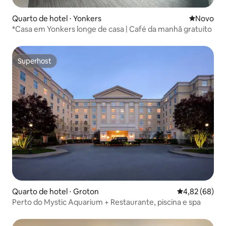
Quarto de hotel ⋅ Yonkers
Novo lugar
Novo
*Casa em Yonkers longe de casa | Café da manhã gratuito
Superhost
Superhost
Quarto de hotel ⋅ Groton
4,82 de uma a
4,82 (68)
Perto do Mystic Aquarium + Restaurante, piscina e spa