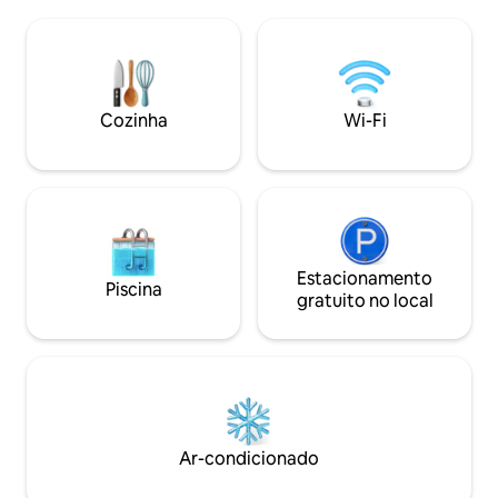
fora na área de c
restaurantes e as atrações locais nas
compartilhada. A 
proximidades tornam a exploração mais
centro de Mystic 
fácil. Esteja você na cidade a trabalho ou
Westerly, é perfe
para uma escapada de fim de semana,
tranquila. Se você
esta estadia faz com que você se sinta
negócios, casame
Cozinha
Wi-Fi
que não precisa se esforçar.
próximos ou uma e
este aluguel reno
perfeita em Stoni
Estacionamento
Piscina
gratuito no local
Ar-condicionado