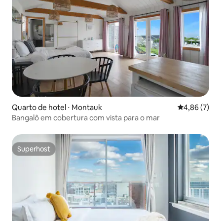
Quarto de hotel ⋅ Montauk
4,86 de uma 
4,86 (7)
Bangalô em cobertura com vista para o mar
Superhost
Superhost