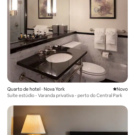
Quarto de hotel ⋅ Nova York
Novo lugar
Novo
Suíte estúdio - Varanda privativa - perto do Central Park