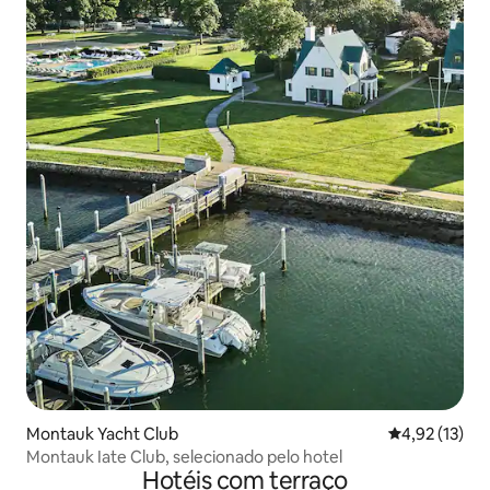
Montauk Yacht Club
4,92 de uma a
4,92 (13)
Montauk Iate Club, selecionado pelo hotel
Hotéis com terraço