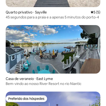
Quarto privativo ⋅ Sayville
5 de uma 
5 (5)
45 segundos para a praia e a apenas 5 minutos do porto-4
Casa de veraneio ⋅ East Lyme
Bem-vindo ao nosso River Resort no rio Niantic
Preferido dos hóspedes
Preferido dos hóspedes