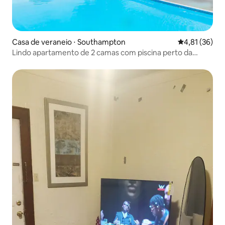
Casa de veraneio ⋅ Southampton
4,81 de uma a
4,81 (36)
Lindo apartamento de 2 camas com piscina perto da
praia/vilarejo