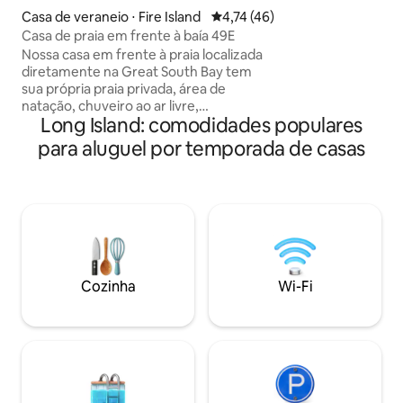
quando deixados s
Casa de veraneio ⋅ Fire Island
4,74 de uma avaliação média de
4,74 (46)
recolhidos após sa
Casa de praia em frente à baía 49E
fora dos móveis
Nossa casa em frente à praia localizada
FILHOTES QUE N
diretamente na Great South Bay tem
DESMAMADOS. A
sua própria praia privada, área de
CÃES. Nenhum gat
natação, chuveiro ao ar livre,
de estimação. Se
Long Island: comodidades populares
churrasqueira e amarração de barcos. A
galinhas amigávei
casa fica perto da balsa e facilmente
para aluguel por temporada de casas
propriedade. 2 N
acessível a restaurantes e tudo o que
Fire Island tem a oferecer. A casa possui
1 quarto em frente à água, 1/2 banheiro
e máquina de lavar/secar roupa no andar
principal no andar de cima; sala de
jantar/estar (cama de solteiro XL)
cozinha gourmet completa, 2º quarto
WF de grandes dimensões e banheiro
Cozinha
Wi-Fi
completo. Nossos hóspedes podem
desfrutar de vistas deslumbrantes da
baía, da praia e do pôr do sol