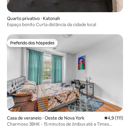
Quarto privativo ⋅ Katonah
Espaço bonito Curta distância da cidade local
Preferido dos hóspedes
Preferido dos hóspedes
Casa de veraneio ⋅ Oeste de Nova York
4,9 de uma av
4,9 (111)
Charmoso 3BHK - 15 minutos de ônibus até a Times
Square, Nova York