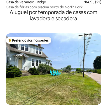
Casa de veraneio ⋅ Ridge
4,95 de uma a
4,95 (22)
Casa de férias com piscina perto de North Fork
Aluguel por temporada de casas com
lavadora e secadora
Preferido dos hóspedes
Entre os melhores preferidos dos hóspedes