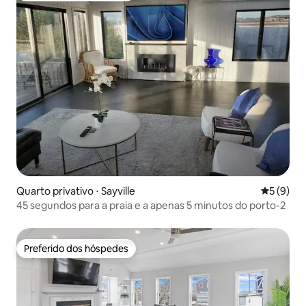
Quarto privativo ⋅ Sayville
5 de uma 
5 (9)
45 segundos para a praia e a apenas 5 minutos do porto-2
Preferido dos hóspedes
Preferido dos hóspedes