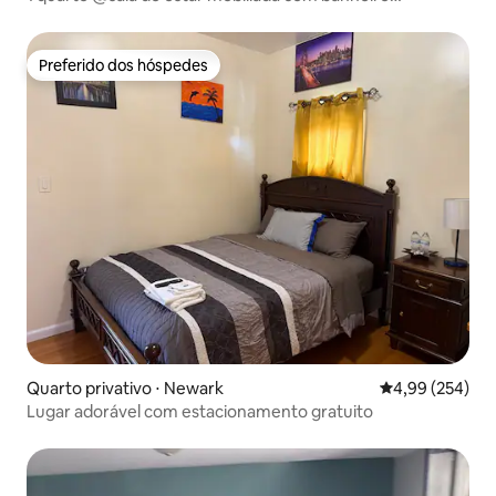
compartilhado
Preferido dos hóspedes
Preferido dos hóspedes
Quarto privativo ⋅ Newark
4,99 de uma ava
4,99 (254)
Lugar adorável com estacionamento gratuito