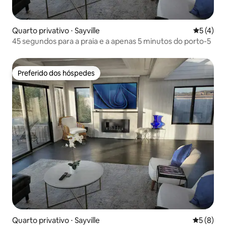
Quarto privativo ⋅ Sayville
5 de uma 
5 (4)
45 segundos para a praia e a apenas 5 minutos do porto-5
Preferido dos hóspedes
Preferido dos hóspedes
Quarto privativo ⋅ Sayville
5 de uma 
5 (8)