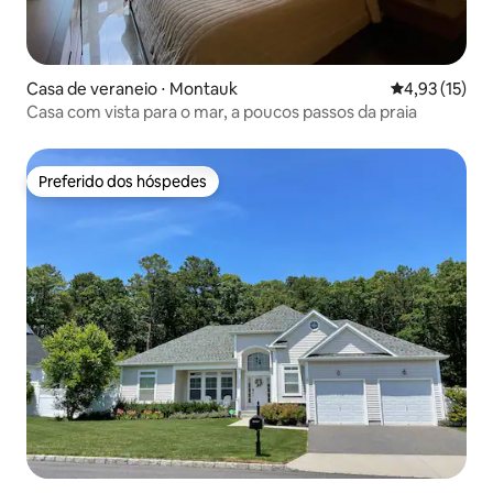
Casa de veraneio ⋅ Montauk
4,93 de uma a
4,93 (15)
Casa com vista para o mar, a poucos passos da praia
Preferido dos hóspedes
Preferido dos hóspedes