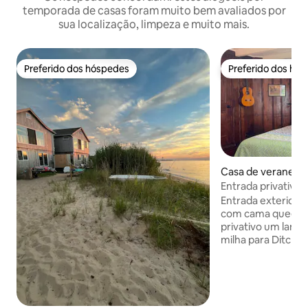
temporada de casas foram muito bem avaliados por
sua localização, limpeza e muito mais.
Preferido dos hóspedes
Preferido dos hó
Preferido dos hóspedes
Preferido dos hó
Casa de veraneio 
Entrada privativa
duplex em Lush A
Entrada exterior p
com cama queen s
privativo um lance
milha para Ditch, m
Sound. Casa tranqu
anos 1900 em vári
fumante por dentr
amigáveis são be
não mastiguem, a