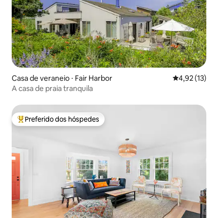
Casa de veraneio ⋅ Fair Harbor
4,92 de uma a
4,92 (13)
A casa de praia tranquila
Preferido dos hóspedes
Entre os melhores preferidos dos hóspedes