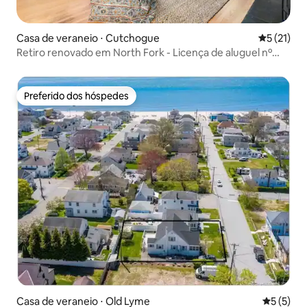
Casa de veraneio ⋅ Cutchogue
5 de uma a
5 (21)
Retiro renovado em North Fork - Licença de aluguel nº
0781
Preferido dos hóspedes
Preferido dos hóspedes
Casa de veraneio ⋅ Old Lyme
5 de uma 
5 (5)