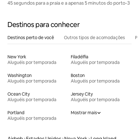
45 segundos para a praia e a apenas 5 minutos do porto-3
Destinos para conhecer
Destinos perto de você
Outros tipos de acomodações
Pr
New York
Filadélfia
Aluguéis por temporada
Aluguéis por temporada
Washington
Boston
Aluguéis por temporada
Aluguéis por temporada
Ocean City
Jersey City
Aluguéis por temporada
Aluguéis por temporada
Portland
Mostrar mais
Aluguéis por temporada
Airbnb
Estados Unidos
Nova York
Long Island