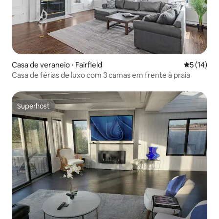
Casa de veraneio ⋅ Fairfield
5 de uma a
5 (14)
Casa de férias de luxo com 3 camas em frente à praia
Superhost
Superhost