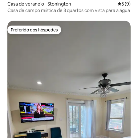
Casa de veraneio ⋅ Stonington
5 de uma 
5 (9)
Casa de campo mística de 3 quartos com vista para a água
Preferido dos hóspedes
Preferido dos hóspedes