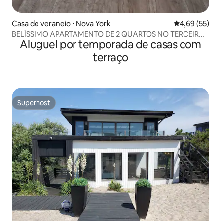
Casa de veraneio ⋅ Nova York
4,69 de uma a
4,69 (55)
BELÍSSIMO APARTAMENTO DE 2 QUARTOS NO TERCEIRO
Aluguel por temporada de casas com
ANDAR
terraço
Superhost
Superhost