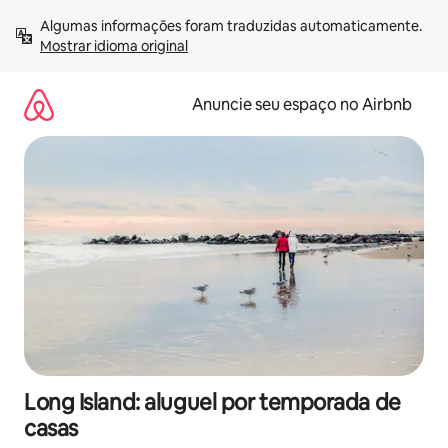
Pular
Algumas informações foram traduzidas automaticamente. 
para
Mostrar idioma original
o
conteúdo
Anuncie seu espaço no Airbnb
Long Island: aluguel por temporada de
casas