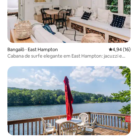
Bangalô ⋅ East Hampton
4,94 de uma a
4,94 (16)
Cabana de surfe elegante em East Hampton: jacuzzi e
escritório