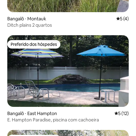
Bangalô ⋅ Montauk
5 de uma 
5 (4)
Ditch plains 2 quartos
Preferido dos hóspedes
Preferido dos hóspedes
Bangalô ⋅ East Hampton
5 de uma a
5 (12)
E. Hampton Paradise, piscina com cachoeira