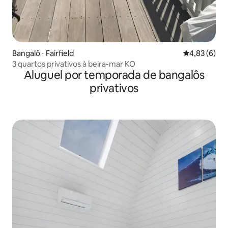
Bangalô ⋅ Fairfield
4,83 de uma 
4,83 (6)
3 quartos privativos à beira-mar KO
Aluguel por temporada de bangalôs
privativos