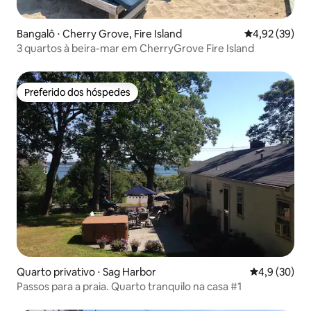
Bangalô ⋅ Cherry Grove, Fire Island
4,92 de uma a
4,92 (39)
3 quartos à beira-mar em CherryGrove Fire Island
Preferido dos hóspedes
Preferido dos hóspedes
Quarto privativo ⋅ Sag Harbor
4,9 de uma a
4,9 (30)
Passos para a praia. Quarto tranquilo na casa #1