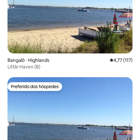
Bangalô ⋅ Highlands
4,77 de uma av
4,77 (117)
Little Haven (B)
Preferido dos hóspedes
Preferido dos hóspedes