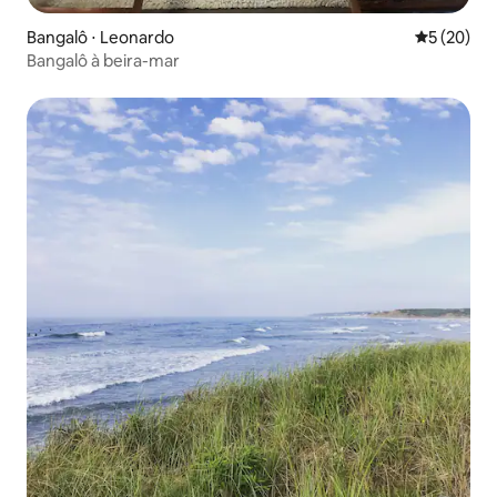
Bangalô ⋅ Leonardo
5 de uma a
5 (20)
Bangalô à beira-mar