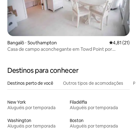
Bangalô ⋅ Southampton
4,81 de uma a
4,81 (21)
Casa de campo aconchegante em Towd Point por
semana
Destinos para conhecer
Destinos perto de você
Outros tipos de acomodações
Pr
New York
Filadélfia
Aluguéis por temporada
Aluguéis por temporada
Washington
Boston
Aluguéis por temporada
Aluguéis por temporada