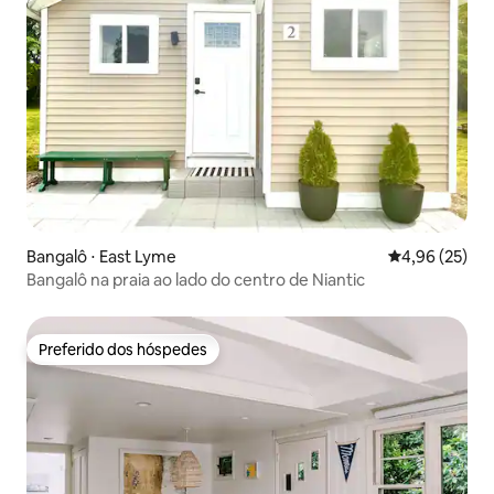
Bangalô ⋅ East Lyme
4,96 de uma a
4,96 (25)
Bangalô na praia ao lado do centro de Niantic
Preferido dos hóspedes
Preferido dos hóspedes