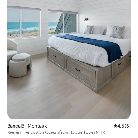
Bangalô ⋅ Montauk
4,5 de uma 
4,5 (6)
Recém renovado Oceanfront Downtown MTK