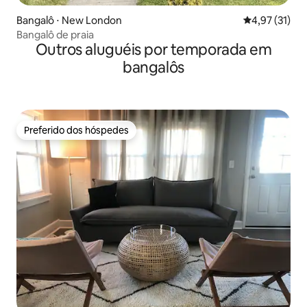
Bangalô ⋅ New London
4,97 de uma a
4,97 (31)
Bangalô de praia
Outros aluguéis por temporada em
bangalôs
Preferido dos hóspedes
Preferido dos hóspedes