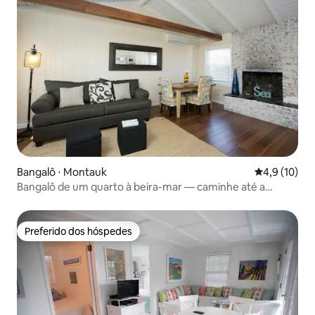
Bangalô ⋅ Montauk
4,9 de uma a
4,9 (10)
Bangalô de um quarto à beira-mar — caminhe até a
cidade
Preferido dos hóspedes
Preferido dos hóspedes