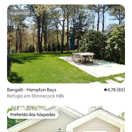
Superhost
Superhost
Bangalô ⋅ Hampton Bays
4,78 de uma a
4,78 (60)
Refúgio em Shinnecock Hills
Preferido dos hóspedes
Preferido dos hóspedes