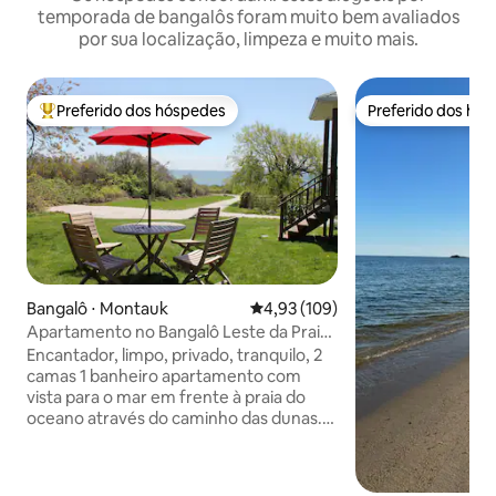
temporada de bangalôs foram muito bem avaliados
por sua localização, limpeza e muito mais.
Preferido dos hóspedes
Preferido dos hó
Entre os melhores preferidos dos hóspedes
Preferido dos hó
Bangalô ⋅ Montauk
4,93 de uma avaliação média de 
4,93 (109)
Apartamento no Bangalô Leste da Praia
de Montauk
Encantador, limpo, privado, tranquilo, 2
camas 1 banheiro apartamento com
vista para o mar em frente à praia do
oceano através do caminho das dunas.
Verifique o surf da janela da sala de estar.
Jante dentro ou fora com a lua
nascendo sobre o oceano. Inclui