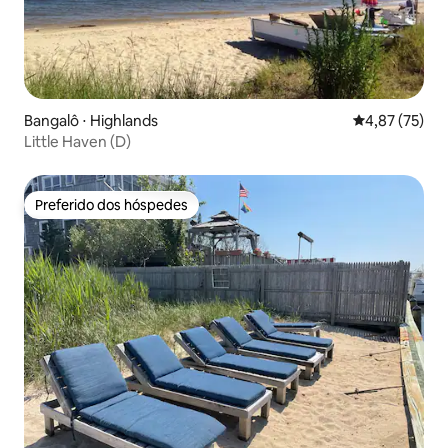
Bangalô ⋅ Highlands
4,87 de uma a
4,87 (75)
Little Haven (D)
Preferido dos hóspedes
Preferido dos hóspedes