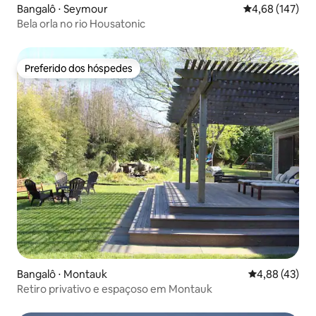
Bangalô ⋅ Seymour
4,68 de uma av
4,68 (147)
Bela orla no rio Housatonic
Preferido dos hóspedes
Preferido dos hóspedes
Bangalô ⋅ Montauk
4,88 de uma a
4,88 (43)
Retiro privativo e espaçoso em Montauk