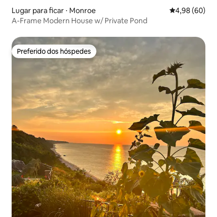
Lugar para ficar ⋅ Monroe
4,98 de uma av
4,98 (60)
A-Frame Modern House w/ Private Pond
Preferido dos hóspedes
Preferido dos hóspedes