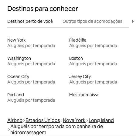
Destinos para conhecer
Destinos perto de você
Outros tipos de acomodações
Pr
New York
Filadélfia
Aluguéis por temporada
Aluguéis por temporada
Washington
Boston
Aluguéis por temporada
Aluguéis por temporada
Ocean City
Jersey City
Aluguéis por temporada
Aluguéis por temporada
Portland
Mostrar mais
Aluguéis por temporada
Airbnb
Estados Unidos
Nova York
Long Island
Aluguéis por temporada com banheira de
hidromassagem