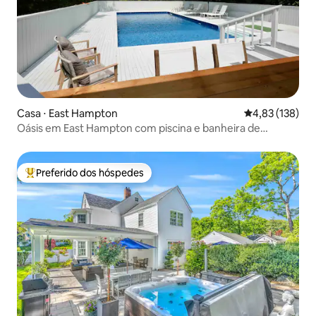
Casa ⋅ East Hampton
4,83 de uma av
4,83 (138)
Oásis em East Hampton com piscina e banheira de
hidromassagem
Preferido dos hóspedes
Entre os melhores preferidos dos hóspedes