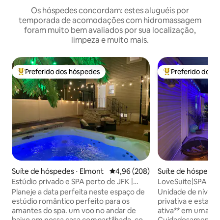
Os hóspedes concordam: estes aluguéis por
temporada de acomodações com hidromassagem
foram muito bem avaliados por sua localização,
limpeza e muito mais.
Preferido dos hóspedes
Preferido dos 
Entre os melhores preferidos dos hóspedes
Entre os melhore
Suíte de hóspedes ⋅ Elmont
4,96 de uma avaliação média de 5
4,96 (208)
Suíte de hóspedes
Estúdio privado e SPA perto de JFK |
LoveSuite|SPA per
Arena UBS.
Planeje a data perfeita neste espaço de
Unidade de nível i
estúdio romântico perfeito para os
privativa e estac
amantes do spa. um voo no andar de
ativa** em uma ca
baixo em nossa casa compartilhada, com
Cuidadosamente 