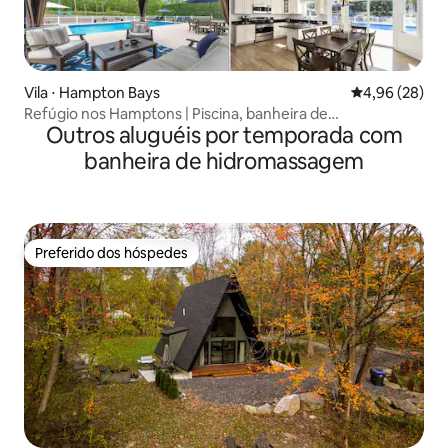
Vila ⋅ Hampton Bays
4,96 de uma a
4,96 (28)
Refúgio nos Hamptons | Piscina, banheira de
Outros aluguéis por temporada com
hidromassagem, acomoda 10 pessoas
banheira de hidromassagem
Preferido dos hóspedes
Preferido dos hóspedes