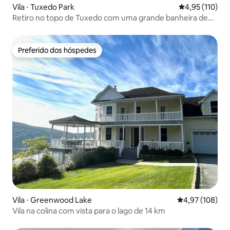
Vila ⋅ Tuxedo Park
4,95 de uma av
4,95 (110)
Retiro no topo de Tuxedo com uma grande banheira de
hidromassagem
Preferido dos hóspedes
Preferido dos hóspedes
Vila ⋅ Greenwood Lake
4,97 de uma av
4,97 (108)
Vila na colina com vista para o lago de 14 km