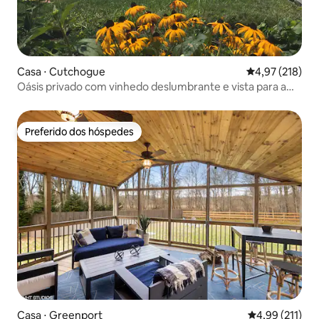
Casa ⋅ Cutchogue
4,97 de uma av
4,97 (218)
Oásis privado com vinhedo deslumbrante e vista para a
piscina
Preferido dos hóspedes
Preferido dos hóspedes
Casa ⋅ Greenport
4,99 de uma av
4,99 (211)