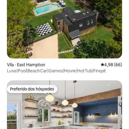
Vila ⋅ East Hampton
4,98 de uma av
4,98 (66)
Luxe|Pool|BeachCar|Games|Movie|HotTub|Firepit
Preferido dos hóspedes
Preferido dos hóspedes