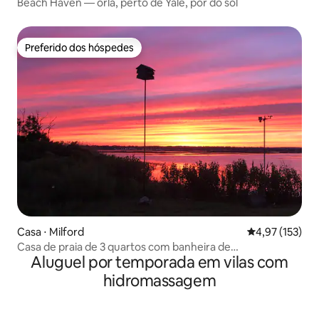
Beach Haven — orla, perto de Yale, pôr do sol
Preferido dos hóspedes
Preferido dos hóspedes
Casa ⋅ Milford
4,97 de uma av
4,97 (153)
Casa de praia de 3 quartos com banheira de
Aluguel por temporada em vilas com
hidromassagem!
hidromassagem