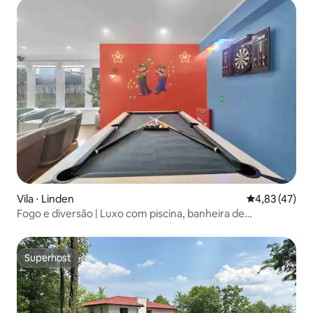
Vila ⋅ Linden
4,83 de uma a
4,83 (47)
Fogo e diversão | Luxo com piscina, banheira de
hidromassagem e sala de jogos
Superhost
Superhost