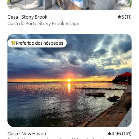
Casa ⋅ Stony Brook
5 de uma a
5 (11)
Casa do Porto Stony Brook Village
Preferido dos hóspedes
Entre os melhores preferidos dos hóspedes
Casa ⋅ New Haven
4,96 de uma av
4,96 (141)