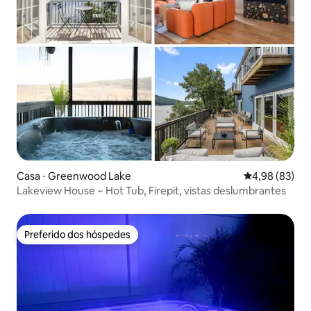
Casa ⋅ Greenwood Lake
4,98 de uma a
4,98 (83)
Lakeview House ~ Hot Tub, Firepit, vistas deslumbrantes
Preferido dos hóspedes
Preferido dos hóspedes