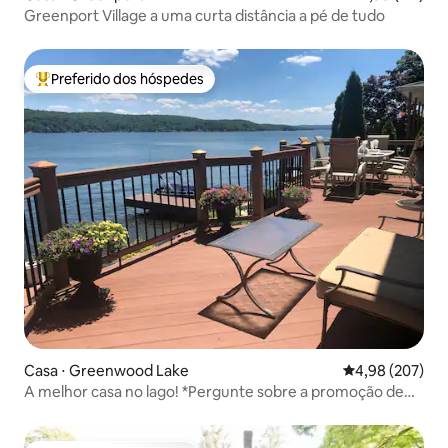
Greenport Village a uma curta distância a pé de tudo
Preferido dos hóspedes
Entre os melhores preferidos dos hóspedes
Casa ⋅ Greenwood Lake
4,98 de uma ava
4,98 (207)
A melhor casa no lago! *Pergunte sobre a promoção de
uso do barco*