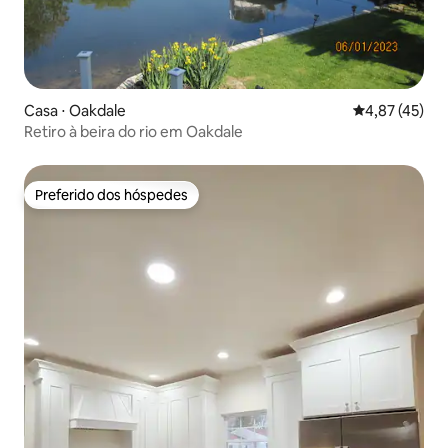
Casa ⋅ Oakdale
4,87 de uma a
4,87 (45)
Retiro à beira do rio em Oakdale
Preferido dos hóspedes
Preferido dos hóspedes