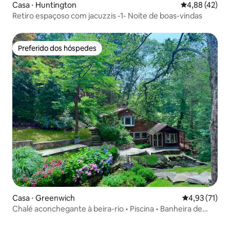
Casa ⋅ Huntington
4,88 de uma a
4,88 (42)
Retiro espaçoso com jacuzzis -1- Noite de boas-vindas
Preferido dos hóspedes
Preferido dos hóspedes
Casa ⋅ Greenwich
4,93 de uma a
4,93 (71)
Chalé aconchegante à beira-rio • Piscina • Banheira de
hidromassagem • 35 min de Nova York