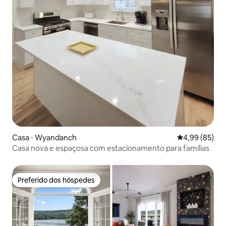
Casa ⋅ Wyandanch
4,99 de uma a
4,99 (85)
Casa nova e espaçosa com estacionamento para famílias
Preferido dos hóspedes
Preferido dos hóspedes