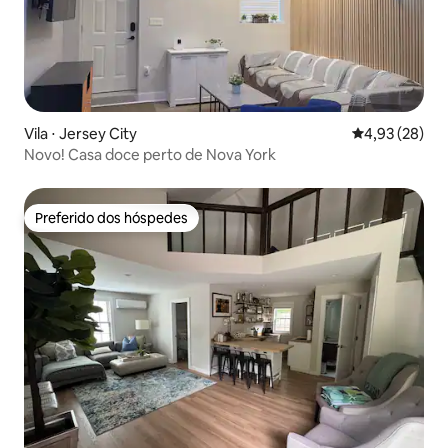
Vila ⋅ Jersey City
4,93 de uma a
4,93 (28)
Novo! Casa doce perto de Nova York
Preferido dos hóspedes
Preferido dos hóspedes