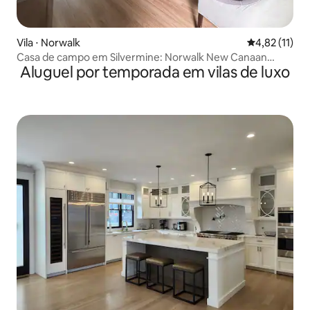
Vila ⋅ Norwalk
4,82 de uma a
4,82 (11)
Casa de campo em Silvermine: Norwalk New Canaan
Aluguel por temporada em vilas de luxo
Wilton