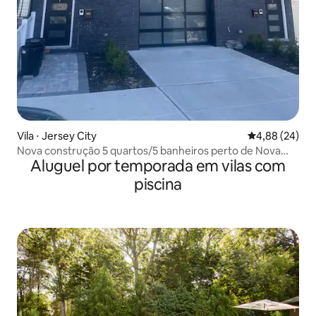
Vila ⋅ Jersey City
4,88 de uma a
4,88 (24)
Nova construção 5 quartos/5 banheiros perto de Nova
Aluguel por temporada em vilas com
York
piscina