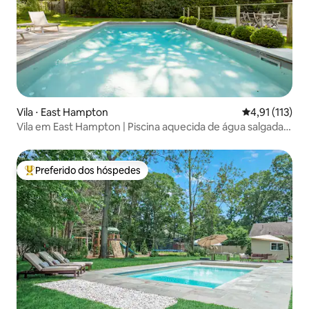
Vila ⋅ East Hampton
4,91 de uma av
4,91 (113)
Vila em East Hampton | Piscina aquecida de água salgada e
praia
Preferido dos hóspedes
Entre os melhores preferidos dos hóspedes