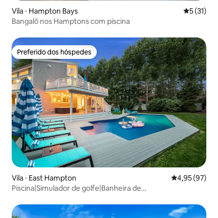
Vila ⋅ Hampton Bays
5 de uma a
5 (31)
Bangalô nos Hamptons com piscina
Preferido dos hóspedes
Preferido dos hóspedes
Vila ⋅ East Hampton
4,95 de uma a
4,95 (97)
Piscina|Simulador de golfe|Banheira de
hidromassagem|Filme|Jogos|Lareira|Golf Open