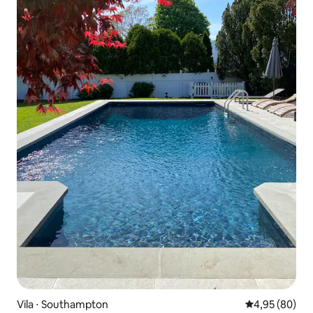
Vila ⋅ Southampton
4,95 de uma a
4,95 (80)