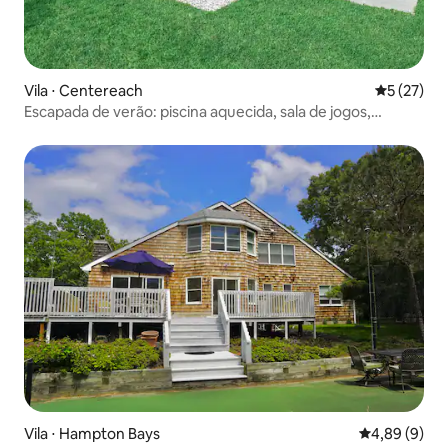
Vila ⋅ Centereach
5 de uma a
5 (27)
Escapada de verão: piscina aquecida, sala de jogos,
playground
Vila ⋅ Hampton Bays
4,89 de uma 
4,89 (9)