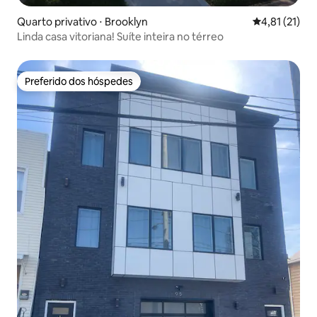
Quarto privativo ⋅ Brooklyn
4,81 de uma a
4,81 (21)
Linda casa vitoriana! Suíte inteira no térreo
Preferido dos hóspedes
Preferido dos hóspedes