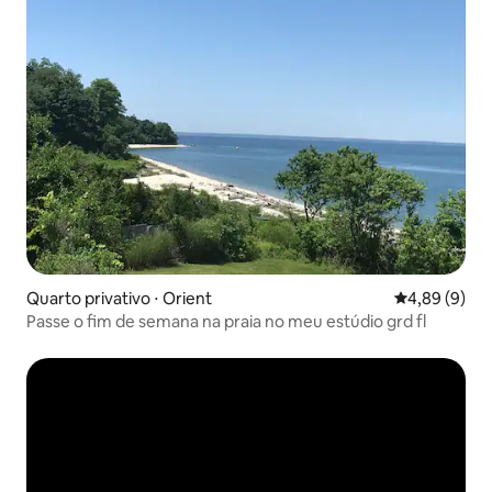
Quarto privativo ⋅ Orient
4,89 de uma 
4,89 (9)
Passe o fim de semana na praia no meu estúdio grd fl