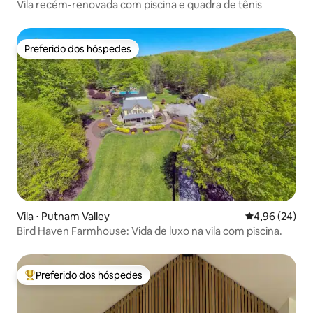
Vila recém-renovada com piscina e quadra de tênis
Preferido dos hóspedes
Preferido dos hóspedes
Vila ⋅ Putnam Valley
4,96 de uma a
4,96 (24)
Bird Haven Farmhouse: Vida de luxo na vila com piscina.
Preferido dos hóspedes
Entre os melhores preferidos dos hóspedes