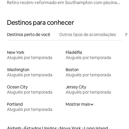
Retiro recém-reformado em Southampton com piscina
aquecida
Destinos para conhecer
Destinos perto de você
Outros tipos de acomodações
Pr
New York
Filadélfia
Aluguéis por temporada
Aluguéis por temporada
Washington
Boston
Aluguéis por temporada
Aluguéis por temporada
Ocean City
Jersey City
Aluguéis por temporada
Aluguéis por temporada
Portland
Mostrar mais
Aluguéis por temporada
Airbnb
Estados Unidos
Nova York
Long Island