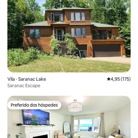
Vila ⋅ Saranac Lake
4,95 de uma av
4,95 (175)
Saranac Escape
Preferido dos hóspedes
Preferido dos hóspedes