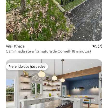
Vila ⋅ Ithaca
5 de uma 
5 (7)
Caminhada até a formatura de Cornell (18 minutos)
Preferido dos hóspedes
Preferido dos hóspedes