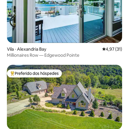
Vila ⋅ Alexandria Bay
4,97 de uma a
4,97 (31)
Millionaires Row — Edgewood Pointe
Preferido dos hóspedes
Entre os melhores preferidos dos hóspedes