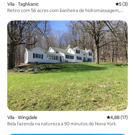
Vila ⋅ Taghkanic
5 de uma 
5 (3)
Retiro com 56 acres com banheira de hidromassagem,
lago de 2 acres, piscina
Vila ⋅ Wingdale
4,88 de uma a
4,88 (17)
Bela fazenda na natureza a 90 minutos de Nova York