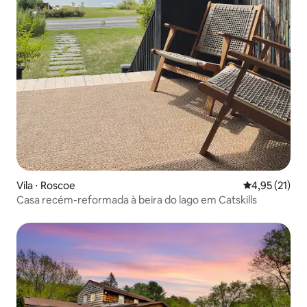
Vila ⋅ Roscoe
4,95 de uma a
4,95 (21)
Casa recém-reformada à beira do lago em Catskills