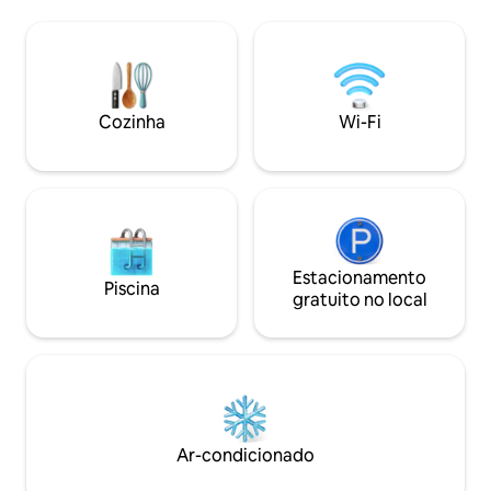
região vinícola no
interna privativa aquecida de 11x24' e na
varandas privativa
sauna — ideais para desfrutar durante
trilha do vinho ✔
todo o ano. Depois de um dia de esqui,
sala de estar ✔ G
caminhada ou exploração, relaxe na sala
lareiras, churrasq
de jogos ou reúna-se ao redor da
Smart TV, Wi-Fi e
aconchegante lareira a gás propano na
Cozinha
Wi-Fi
Restaurante no lo
ampla área de estar e mande as crianças
para a sala de jogos
Estacionamento
Piscina
gratuito no local
Ar-condicionado