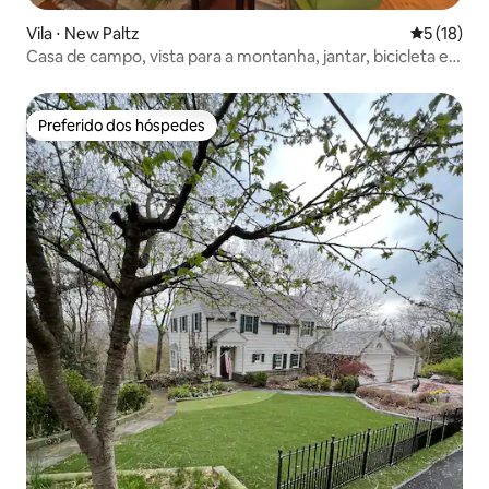
Vila ⋅ New Paltz
5 de uma a
5 (18)
Casa de campo, vista para a montanha, jantar, bicicleta e
caminhada
Preferido dos hóspedes
Preferido dos hóspedes