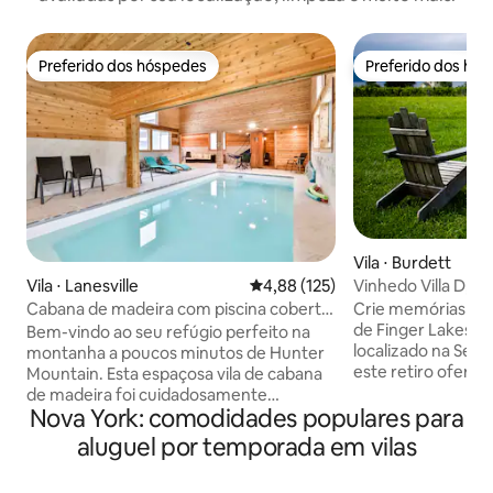
Preferido dos hóspedes
Preferido dos hó
Preferido dos hóspedes
Preferido dos hó
Vila ⋅ Burdett
Vinhedo Villa D, vi
Vila ⋅ Lanesville
4,88 de uma avaliação média de 
4,88 (125)
vinícolas
Crie memórias ine
Cabana de madeira com piscina coberta
de Finger Lakes. 
ao pé da montanha Hunter
Bem-vindo ao seu refúgio perfeito na
localizado na Sene
montanha a poucos minutos de Hunter
este retiro oferec
Mountain. Esta espaçosa vila de cabana
deslumbrantes par
de madeira foi cuidadosamente
paisagens deslumb
Nova York: comodidades populares para
projetada para viagens inesquecíveis em
Saboreie, explore 
grupo, acomodando confortavelmente
aluguel por temporada em vilas
volte ao conforto 
até 22 hóspedes com 9 quartos e 3
Traga sua pessoa f
banheiros e 1 lavabo. Relaxe na piscina