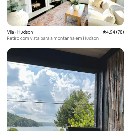
Vila ⋅ Hudson
4,94 de uma a
4,94 (78)
Retiro com vista para a montanha em Hudson