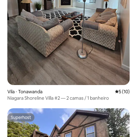
Vila ⋅ Tonawanda
5 de uma a
5 (10)
Niagara Shoreline Villa #2 — 2 camas / 1 banheiro
Superhost
Superhost