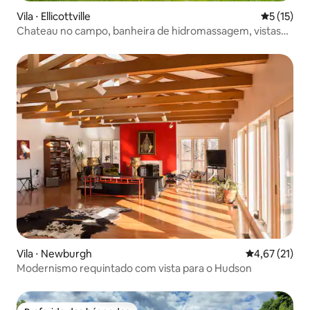
Vila ⋅ Ellicottville
5 de uma a
5 (15)
Chateau no campo, banheira de hidromassagem, vistas
incríveis, 6 hectares
Vila ⋅ Newburgh
4,67 de uma a
4,67 (21)
Modernismo requintado com vista para o Hudson