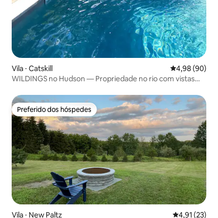
Vila ⋅ Catskill
4,98 de uma av
4,98 (90)
WILDINGS no Hudson — Propriedade no rio com vistas
incríveis
Preferido dos hóspedes
Preferido dos hóspedes
Vila ⋅ New Paltz
4,91 de uma a
4,91 (23)