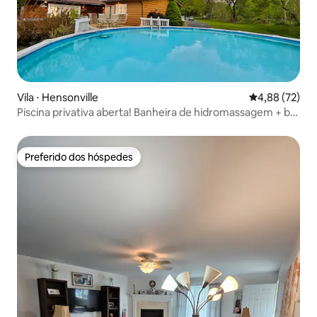
Vila ⋅ Hensonville
4,88 de uma a
4,88 (72)
Piscina privativa aberta! Banheira de hidromassagem + bar
– refúgio artístico em Windham
Preferido dos hóspedes
Preferido dos hóspedes