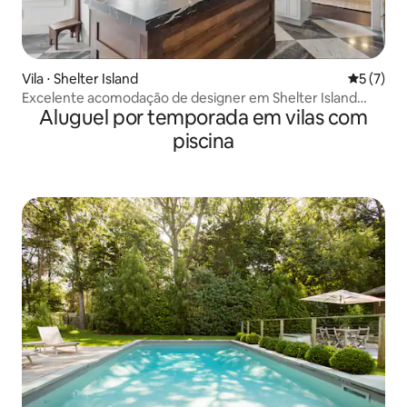
Vila ⋅ Shelter Island
5 de uma 
5 (7)
Excelente acomodação de designer em Shelter Island
Aluguel por temporada em vilas com
com 4 quartos e piscina
piscina