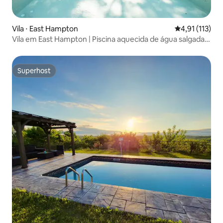
Vila ⋅ East Hampton
4,91 de uma av
4,91 (113)
Vila em East Hampton | Piscina aquecida de água salgada e
praia
Superhost
Superhost