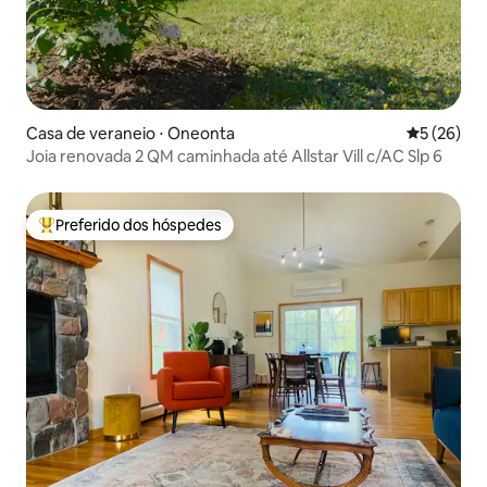
Casa de veraneio ⋅ Oneonta
5 de uma a
5 (26)
Joia renovada 2 QM caminhada até Allstar Vill c/AC Slp 6
Preferido dos hóspedes
Entre os melhores preferidos dos hóspedes