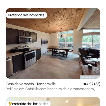
Preferido dos hóspedes
Preferido dos hóspedes
Casa de veraneio ⋅ Tannersville
4,97 de uma a
4,97 (33)
Refúgio em Catskills com banheira de hidromassagem,
fogueira, perto das pistas
Preferido dos hóspedes
Entre os melhores preferidos dos hóspedes