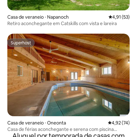
Casa de veraneio ⋅ Napanoch
4,91 de uma a
4,91 (53)
Retiro aconchegante em Catskills com vista e lareira
Superhost
Superhost
Casa de veraneio ⋅ Oneonta
4,92 de uma a
4,92 (74)
Casa de férias aconchegante e serena com piscina
Aluguel por temporada de casas com
interna