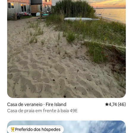
Casa de veraneio ⋅ Fire Island
4,74 de uma a
4,74 (46)
Casa de praia em frente à baía 49E
Preferido dos hóspedes
Entre os melhores preferidos dos hóspedes