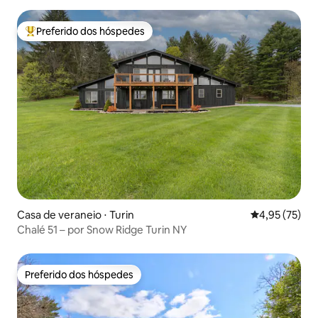
Preferido dos hóspedes
Entre os melhores preferidos dos hóspedes
Casa de veraneio ⋅ Turin
4,95 de uma a
4,95 (75)
Chalé 51 – por Snow Ridge Turin NY
Preferido dos hóspedes
Preferido dos hóspedes