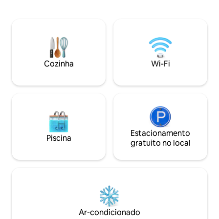
incluem: Trilha do Vinho Cayuga Parque
natureza que gos
Estadual do Lago Cayuga Parque
aventura. Atividades durante todo o
Histórico Nacional dos Direitos da Mulher
ano: caminhada, p
Cassino & Resort del Lago Lojas de
de neve ou observ
compras premium de Waterloo Parque
ao fogo. Relaxe na sauna. Fá
Estadual das Cataratas de Taughannock
trilhas de esqui, 
Ithaca (Universidade Cornell e Ithaca
neve. Pergunte sobre a nossa noite de
Cozinha
Wi-Fi
College) Parque Estadual de Watkins
bônus para estadia
Glen Família construída, possuída e
durante a semana
gerenciada desde 2022. Seja nosso
hóspede!
Estacionamento
Piscina
gratuito no local
Ar-condicionado