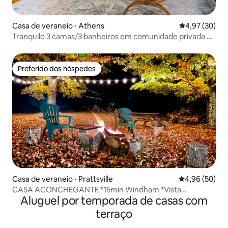
Casa de veraneio ⋅ Athens
4,97 de uma a
4,97 (30)
Tranquilo 3 camas/3 banheiros em comunidade privada no
lago
Preferido dos hóspedes
Preferido dos hóspedes
Casa de veraneio ⋅ Prattsville
4,96 de uma a
4,96 (50)
CASA ACONCHEGANTE *15min Windham *Vista
Aluguel por temporada de casas com
deslumbrante*
terraço