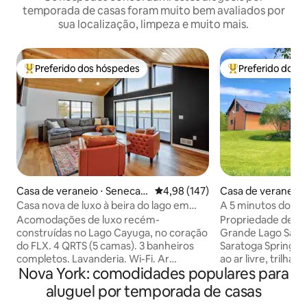
temporada de casas foram muito bem avaliados por
sua localização, limpeza e muito mais.
Preferido dos hóspedes
Preferido dos 
Entre os melhores preferidos dos hóspedes
Entre os melhore
Casa de veraneio ⋅ Seneca F
4,98 de uma avaliação média de 
4,98 (147)
Casa de veraneio 
alls
in
Casa nova de luxo à beira do lago em
A 5 minutos do lago
Cayuga Lake!
floresta • Sauna
Acomodações de luxo recém-
Propriedade de 50
construídas no Lago Cayuga, no coração
Grande Lago Saca
do FLX. 4 QRTS (5 camas). 3 banheiros
Saratoga Springs e La
completos. Lavanderia. Wi-Fi. Ar
ao ar livre, trilhas 
Nova York: comodidades populares para
condicionado central. Smart TV de 75
de jogos, lareira, 
polegadas. Acabamentos de alta
proximidades, Wi-Fi ráp
aluguel por temporada de casas
qualidade. As comodidades próximas
para casais, famíl