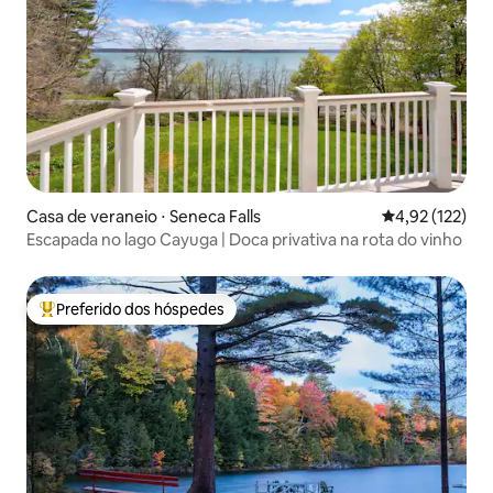
Casa de veraneio ⋅ Seneca Falls
4,92 de uma av
4,92 (122)
Escapada no lago Cayuga | Doca privativa na rota do vinho
Preferido dos hóspedes
Entre os melhores preferidos dos hóspedes