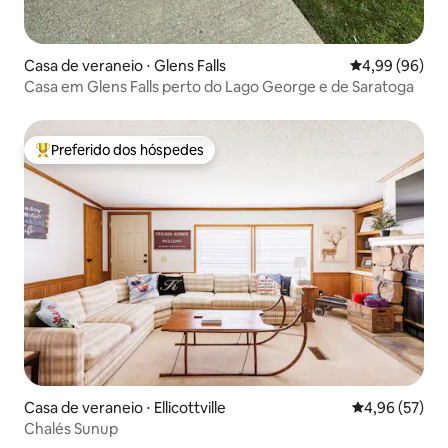
Casa de veraneio ⋅ Glens Falls
4,99 de uma av
4,99 (96)
Casa em Glens Falls perto do Lago George e de Saratoga
Preferido dos hóspedes
Entre os melhores preferidos dos hóspedes
Casa de veraneio ⋅ Ellicottville
4,96 de uma a
4,96 (57)
Chalés Sunup