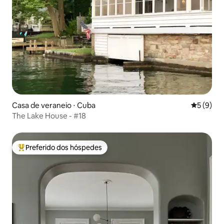
Casa de veraneio ⋅ Cuba
5 de uma 
5 (9)
The Lake House - #18
Preferido dos hóspedes
Entre os melhores preferidos dos hóspedes