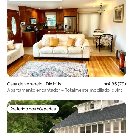
Casa de veraneio ⋅ Dix Hills
4,96 de uma a
4,96 (79)
Apartamento encantador ~ Totalmente mobiliado, quintal
privativo
Preferido dos hóspedes
Preferido dos hóspedes