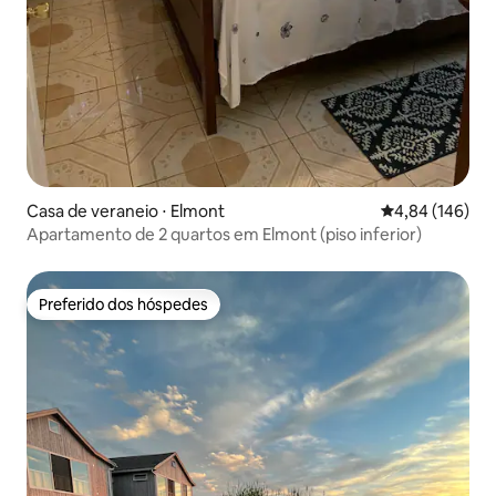
Casa de veraneio ⋅ Elmont
4,84 de uma av
4,84 (146)
Apartamento de 2 quartos em Elmont (piso inferior)
Preferido dos hóspedes
Preferido dos hóspedes