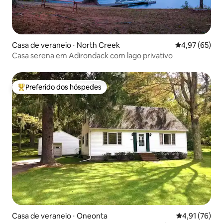
Casa de veraneio ⋅ North Creek
4,97 de uma a
4,97 (65)
Casa serena em Adirondack com lago privativo
Preferido dos hóspedes
Entre os melhores preferidos dos hóspedes
Casa de veraneio ⋅ Oneonta
4,91 de uma a
4,91 (76)