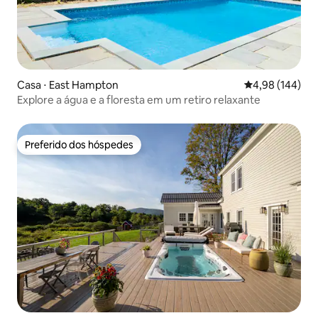
Casa ⋅ East Hampton
4,98 de uma av
4,98 (144)
Explore a água e a floresta em um retiro relaxante
Preferido dos hóspedes
Preferido dos hóspedes