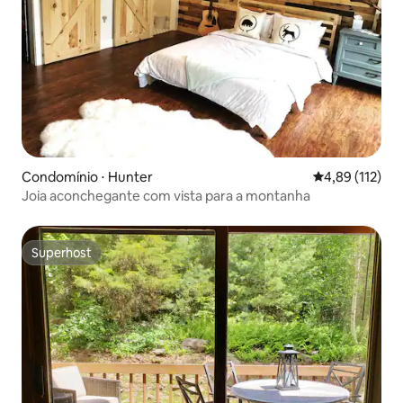
Condomínio ⋅ Hunter
4,89 de uma av
4,89 (112)
Joia aconchegante com vista para a montanha
Superhost
Superhost