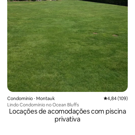
Condomínio ⋅ Montauk
4,84 de uma av
4,84 (109)
Lindo Condomínio no Ocean Bluffs
Locações de acomodações com piscina
privativa