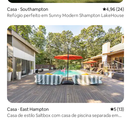
Casa ⋅ Southampton
4,96 de uma a
4,96 (24)
Refúgio perfeito em Sunny Modern Shampton LakeHouse
Casa ⋅ East Hampton
5 de uma a
5 (13)
Casa de estilo Saltbox com casa de piscina separada em
Northwest Woods