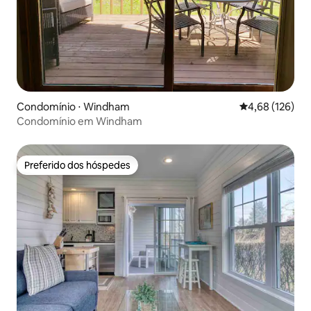
Condomínio ⋅ Windham
4,68 de uma av
4,68 (126)
Condomínio em Windham
Preferido dos hóspedes
Preferido dos hóspedes