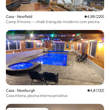
Casa ⋅ Newfield
4,98 de uma ava
4,98 (220)
Camp S'mores — chalé triangular moderno com piscina
Superhost
Superhost
Casa ⋅ Newburgh
4,8 de uma av
4,8 (132)
Casa inteira, piscina interna privativa