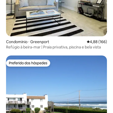
Condomínio ⋅ Greenport
4,88 de uma av
4,88 (166)
Refúgio à beira-mar | Praia privativa, piscina e bela vista
Preferido dos hóspedes
Preferido dos hóspedes