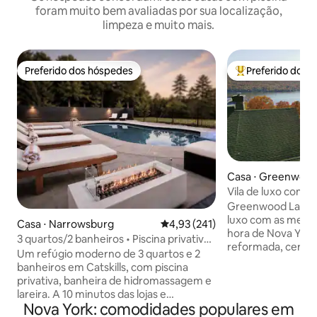
foram muito bem avaliadas por sua localização,
limpeza e muito mais.
Preferido dos hóspedes
Preferido dos 
Preferido dos hóspedes
Entre os melhore
Casa ⋅ Greenwood
Vila de luxo com vi
piscina privativa 
Greenwood Lake O
luxo com as melho
Casa ⋅ Narrowsburg
4,93 de uma avaliação média de 
4,93 (241)
hora de Nova York. Casa recé
3 quartos/2 banheiros • Piscina privativa
reformada, cercad
e banheira de hidromassagem perto de
Um refúgio moderno de 3 quartos e 2
serena com vistas
Bethel Woods
banheiros em Catskills, com piscina
lago e muitas co
privativa, banheira de hidromassagem e
para crianças e an
lareira. A 10 minutos das lojas e
Perto de resorts 
Nova York: comodidades populares em
restaurantes de Narrowsburg, bem
todas as estações. Alguns destaques d