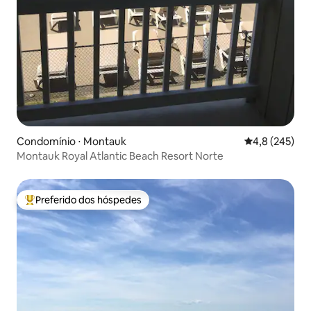
Condomínio ⋅ Montauk
4,8 de uma av
4,8 (245)
Montauk Royal Atlantic Beach Resort Norte
Preferido dos hóspedes
Entre os melhores preferidos dos hóspedes