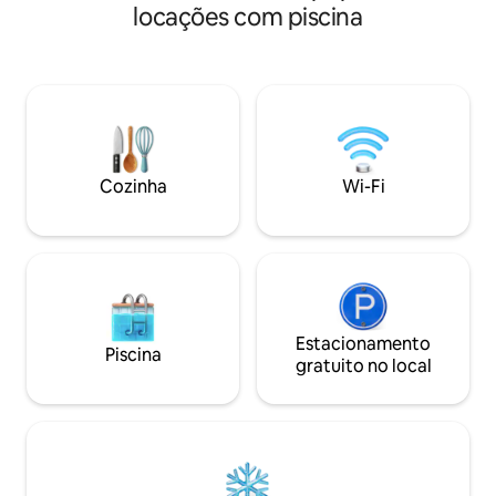
como do acesso ao rio Delaware para
locações com piscina
comentário do hóspede: ✭
nadar e fazer caminhadas. A 15 minutos
foi o melhor Airbn
dos shows em Bethel. Situado em uma
✭✭✭✭✭ Palavras 
colina, oferece vistas panorâmicas e
o quão bonita é a c
serenidade — um verdadeiro destino de
✭✭✭✭✭ Se eu pude
férias. Desfrute de decoração moderna,
este lugar, eu daria!!! ✭✭✭✭✭ Este
roupa de cama premium, ar-
verdadeiro resort 
condicionado, Wi-Fi rápido e a água mais
aproveitar ao máx
pura que você encontrará. Nade, faça
Cozinha
Wi-Fi
churrasco, jogue pingue-pongue,
dardos, observe as estrelas. A
temporada da piscina termina em 14/09.
A banheira de hidromassagem está
sempre aberta.
Estacionamento
Piscina
gratuito no local