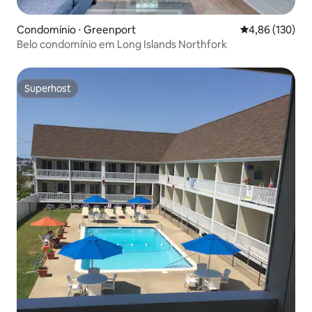
Condomínio ⋅ Greenport
4,86 de uma av
4,86 (130)
Belo condomínio em Long Islands Northfork
Superhost
Superhost