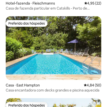
Hotel-fazenda ⋅ Fleischmanns
4,95 de uma a
4,95 (22)
Casa de fazenda particular em Catskills - Perto de
Belleayre!
Preferido dos hóspedes
Preferido dos hóspedes
Casa ⋅ East Hampton
4,84 de uma a
4,84 (50)
Casa encantadora com decks grandes e piscina aquecida
Preferido dos hóspedes