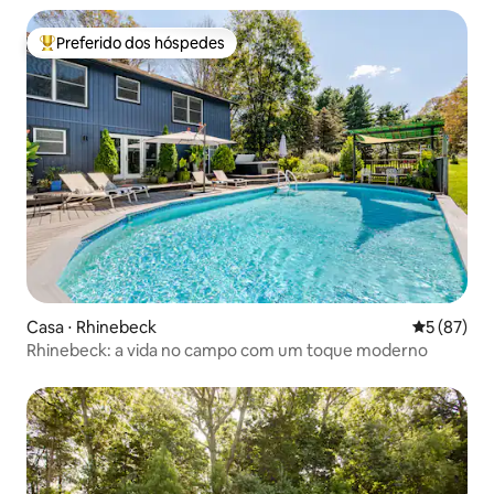
Preferido dos hóspedes
Entre os melhores preferidos dos hóspedes
Casa ⋅ Rhinebeck
5 de uma a
5 (87)
Rhinebeck: a vida no campo com um toque moderno