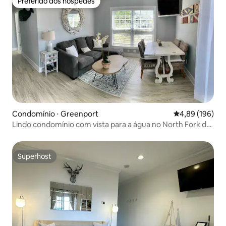
Preferido dos hóspedes
Preferido dos hóspedes
Condomínio ⋅ Greenport
4,89 de uma av
4,89 (196)
Lindo condomínio com vista para a água no North Fork de
LI
Superhost
Superhost