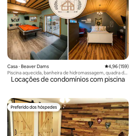
Casa ⋅ Beaver Dams
4,96 de uma av
4,96 (159)
Piscina aquecida, banheira de hidromassagem, quadra de
Locações de condomínios com piscina
pickleball.
Preferido dos hóspedes
Preferido dos hóspedes