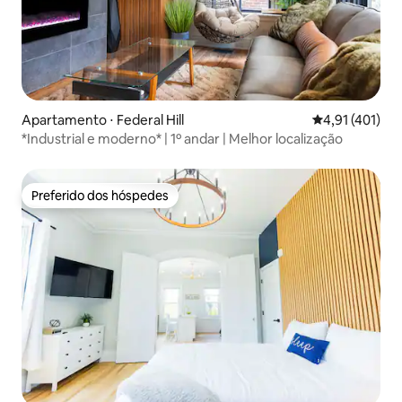
Apartamento ⋅ Federal Hill
4,91 de uma av
4,91 (401)
*Industrial e moderno* | 1º andar | Melhor localização
Preferido dos hóspedes
Preferido dos hóspedes