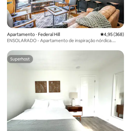
Apartamento ⋅ Federal Hill
4,95 de uma ava
4,95 (368)
ENSOLARADO - Apartamento de inspiração nórdica.
Íntimo e bonito
Superhost
Superhost