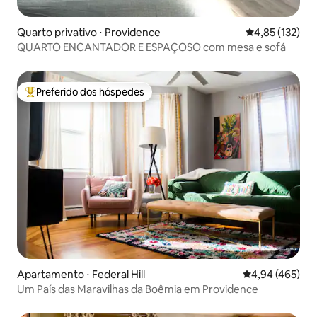
Quarto privativo ⋅ Providence
4,85 de uma av
4,85 (132)
QUARTO ENCANTADOR E ESPAÇOSO com mesa e sofá
Preferido dos hóspedes
Entre os melhores preferidos dos hóspedes
Apartamento ⋅ Federal Hill
4,94 de uma av
4,94 (465)
Um País das Maravilhas da Boêmia em Providence