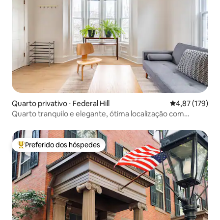
Quarto privativo ⋅ Federal Hill
4,87 de uma av
4,87 (179)
Quarto tranquilo e elegante, ótima localização com
estacionamento
Preferido dos hóspedes
Entre os melhores preferidos dos hóspedes