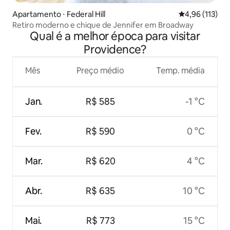
Apartamento ⋅ Federal Hill
4,96 de uma av
4,96 (113)
Retiro moderno e chique de Jennifer em Broadway
Qual é a melhor época para visitar
Providence?
Mês
Preço médio
Temp. média
Jan.
R$ 585
-1 °C
Fev.
R$ 590
0 °C
Mar.
R$ 620
4 °C
Abr.
R$ 635
10 °C
Mai.
R$ 773
15 °C