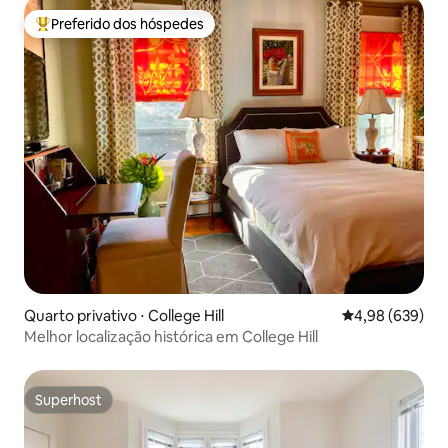
Preferido dos hóspedes
Entre os melhores preferidos dos hóspedes
Quarto privativo ⋅ College Hill
4,98 de uma ava
4,98 (639)
Melhor localização histórica em College Hill
Superhost
Superhost