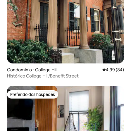
Condomínio ⋅ College Hill
4,99 de uma av
4,99 (84)
Histórico College Hill/Benefit Street
Preferido dos hóspedes
Preferido dos hóspedes