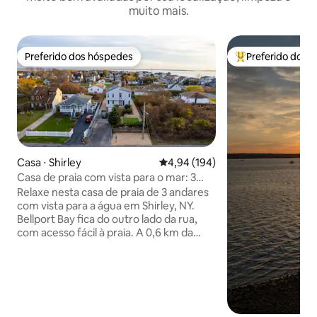
muito mais.
Preferido dos hóspedes
Preferido dos 
Preferido dos hóspedes
Entre os melhore
Casa ⋅ Shirley
4,94 de uma avaliação média de 
4,94 (194)
Casa de praia com vista para o mar: 3
camas king + putting green
Relaxe nesta casa de praia de 3 andares
com vista para a água em Shirley, NY.
Bellport Bay fica do outro lado da rua,
com acesso fácil à praia. A 0,6 km da
Praia de Shirley A 2,9 km de Smith Point
Beach — perfeito para dias de praia ou
passeios em Fire Island. Apresentando: •
3 camas king size + 1 cama de casal + 3
sofás-cama • TV de 70” na sala de estar +
3 TVs de 50” nos quartos • Cozinha