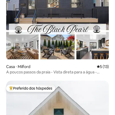
Casa ⋅ Milford
5 de uma a
5 (13)
A poucos passos da praia - Vista direta para a água -
Aceita animais de estimação
Preferido dos hóspedes
Entre os melhores preferidos dos hóspedes