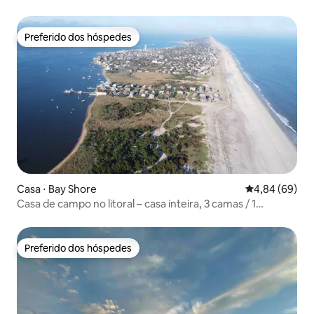
Preferido dos hóspedes
Preferido dos hóspedes
Casa ⋅ Bay Shore
4,84 de uma av
4,84 (69)
Casa de campo no litoral – casa inteira, 3 camas / 1
banheiro
Preferido dos hóspedes
Preferido dos hóspedes