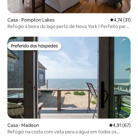
Casa ⋅ Pompton Lakes
4,74 de uma a
4,74 (31)
Refúgio à beira do lago perto de Nova York | Perfeito para
a Copa do Mundo!
Preferido dos hóspedes
Preferido dos hóspedes
Casa ⋅ Madison
4,91 de uma a
4,91 (67)
Refúgio na costa com vista para a água em todos os
quartos