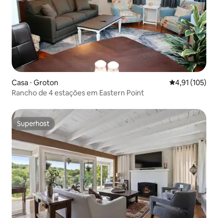
Casa ⋅ Groton
4,91 de uma av
4,91 (105)
Rancho de 4 estações em Eastern Point
Superhost
Superhost