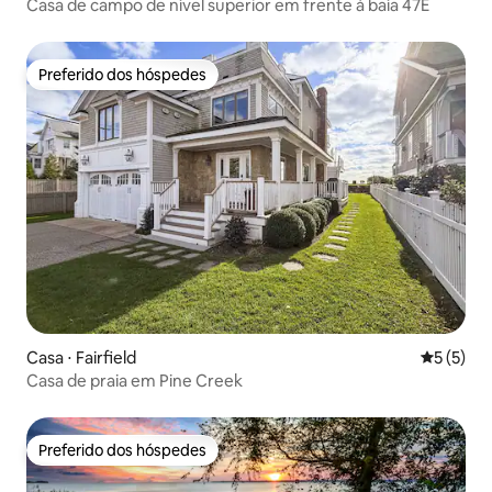
Casa de campo de nível superior em frente à baía 47E
Preferido dos hóspedes
Preferido dos hóspedes
Casa ⋅ Fairfield
5 de uma 
5 (5)
Casa de praia em Pine Creek
Preferido dos hóspedes
Preferido dos hóspedes