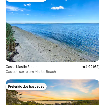
Preferido dos hóspedes
Casa ⋅ Mastic Beach
4,92 de uma a
4,92 (62)
Casa de surfe em Mastic Beach
Preferido dos hóspedes
Preferido dos hóspedes