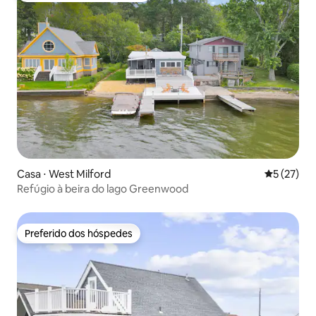
Casa ⋅ West Milford
5 de uma a
5 (27)
Refúgio à beira do lago Greenwood
Preferido dos hóspedes
Preferido dos hóspedes