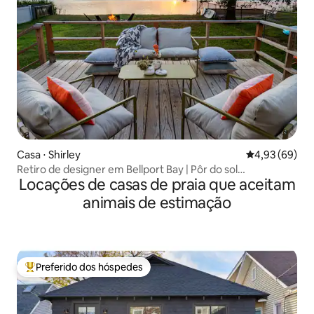
Casa ⋅ Shirley
4,93 de uma a
4,93 (69)
Retiro de designer em Bellport Bay | Pôr do sol
Locações de casas de praia que aceitam
deslumbrante
animais de estimação
Preferido dos hóspedes
Entre os melhores preferidos dos hóspedes