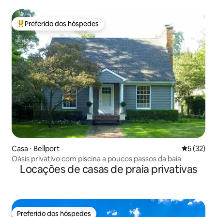
Preferido dos hóspedes
Entre os melhores preferidos dos hóspedes
Casa ⋅ Bellport
5 de uma a
5 (32)
Oásis privativo com piscina a poucos passos da baía
Locações de casas de praia privativas
Preferido dos hóspedes