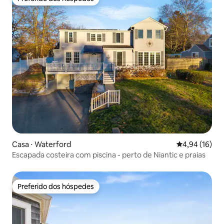
Preferido dos hóspedes
Casa ⋅ Waterford
4,94 de uma a
4,94 (16)
Escapada costeira com piscina - perto de Niantic e praias
Preferido dos hóspedes
Preferido dos hóspedes