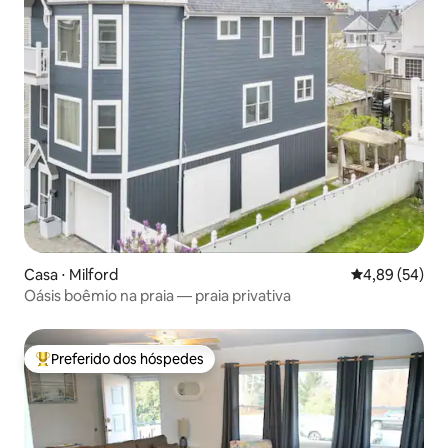
Casa ⋅ Milford
4,89 de uma a
4,89 (54)
Oásis boêmio na praia — praia privativa
Preferido dos hóspedes
Entre os melhores preferidos dos hóspedes