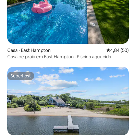
Casa ⋅ East Hampton
4,84 de uma a
4,84 (50)
Casa de praia em East Hampton · Piscina aquecida
Superhost
Superhost