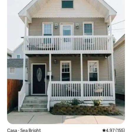
Casa ⋅ Sea Bright
4,97 de uma av
4,97 (155)