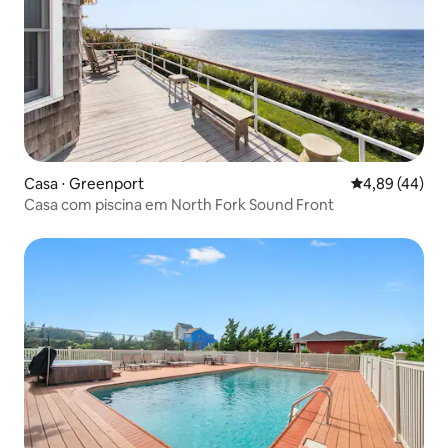
Casa ⋅ Greenport
4,89 de uma a
4,89 (44)
Casa com piscina em North Fork Sound Front