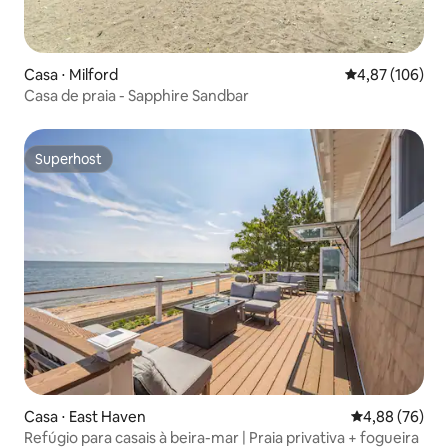
Casa ⋅ Milford
4,87 de uma av
4,87 (106)
Casa de praia - Sapphire Sandbar
Superhost
Superhost
Casa ⋅ East Haven
4,88 de uma a
4,88 (76)
Refúgio para casais à beira-mar | Praia privativa + fogueira