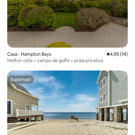
Casa ⋅ Hampton Bays
4,95 de uma a
4,95 (74)
Melhor vista + campo de golfe + praia privativa
Superhost
Superhost