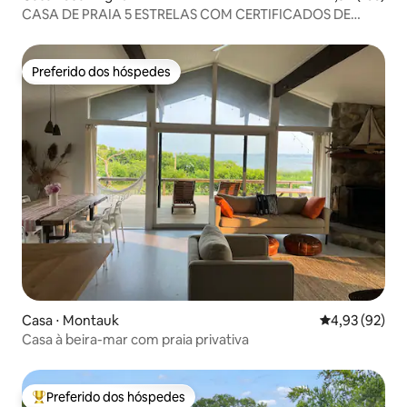
CASA DE PRAIA 5 ESTRELAS COM CERTIFICADOS DE
QUALIDADE
Preferido dos hóspedes
Preferido dos hóspedes
Casa ⋅ Montauk
4,93 de uma a
4,93 (92)
Casa à beira-mar com praia privativa
Preferido dos hóspedes
Entre os melhores preferidos dos hóspedes