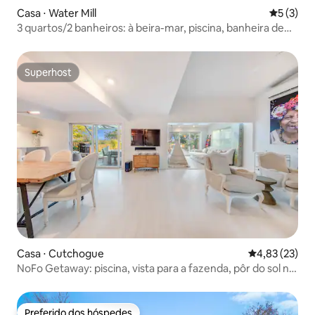
Casa ⋅ Water Mill
5 de uma 
5 (3)
3 quartos/2 banheiros: à beira-mar, piscina, banheira de
hidromassagem, jantar ao ar livre
Superhost
Superhost
Casa ⋅ Cutchogue
4,83 de uma a
4,83 (23)
NoFo Getaway: piscina, vista para a fazenda, pôr do sol na
praia
Preferido dos hóspedes