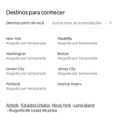
Destinos para conhecer
Destinos perto de você
Outros tipos de acomodações
Pr
New York
Filadélfia
Aluguéis por temporada
Aluguéis por temporada
Washington
Boston
Aluguéis por temporada
Aluguéis por temporada
Ocean City
Jersey City
Aluguéis por temporada
Aluguéis por temporada
Portland
Mostrar mais
Aluguéis por temporada
Airbnb
Estados Unidos
Nova York
Long Island
Aluguéis de casas de praia