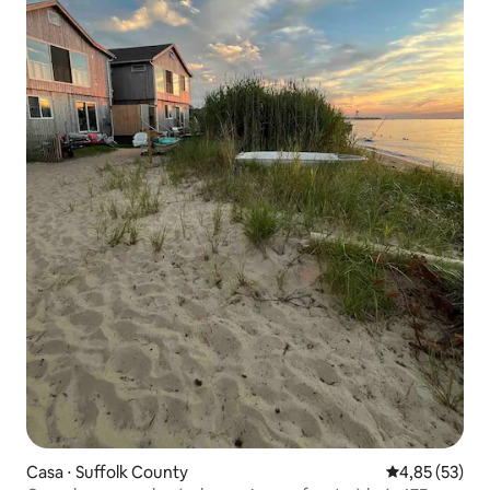
Casa ⋅ Suffolk County
4,85 de uma a
4,85 (53)