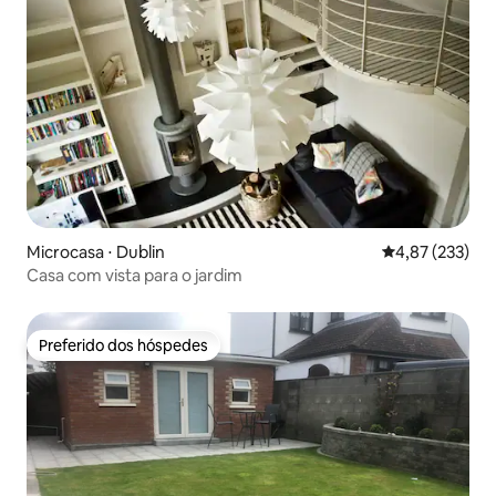
Microcasa ⋅ Dublin
4,87 de uma av
4,87 (233)
Casa com vista para o jardim
Preferido dos hóspedes
Preferido dos hóspedes