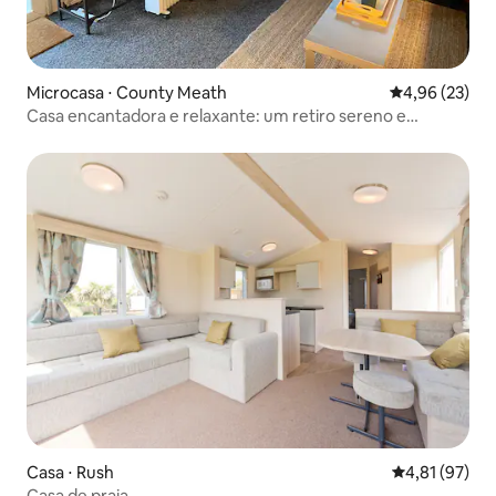
Microcasa ⋅ County Meath
4,96 de uma a
4,96 (23)
Casa encantadora e relaxante: um retiro sereno e
tranquilo
Casa ⋅ Rush
4,81 de uma a
4,81 (97)
Casa de praia