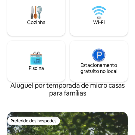
ovelhas). Um ônibus direto para o centro
de Malahide e How
da cidade fica a apenas 350 metros de
são altamente re
distância. Não é adequado para bebês
visitar.
ou pessoas com deficiência.
Cozinha
Wi-Fi
Estacionamento
Piscina
gratuito no local
Aluguel por temporada de micro casas
para famílias
Preferido dos hóspedes
Preferido dos hóspedes