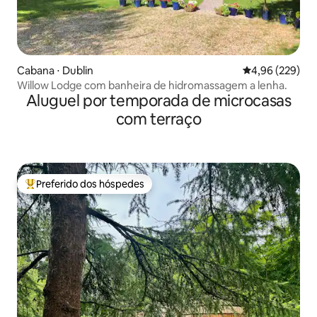
Cabana ⋅ Dublin
4,96 de uma ava
4,96 (229)
Willow Lodge com banheira de hidromassagem a lenha.
Aluguel por temporada de microcasas
com terraço
Preferido dos hóspedes
Entre os melhores preferidos dos hóspedes