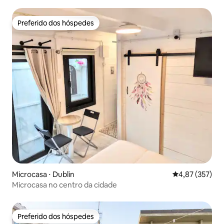
e sauna extras
Preferido dos hóspedes
Preferido dos hóspedes
Microcasa ⋅ Dublin
4,87 de uma av
4,87 (357)
Microcasa no centro da cidade
Preferido dos hóspedes
Preferido dos hóspedes