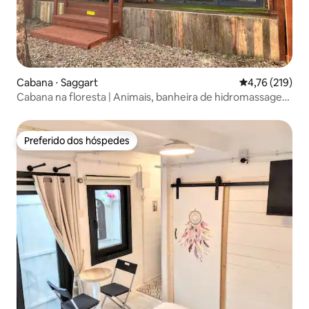
Cabana ⋅ Saggart
4,76 de uma av
4,76 (219)
Cabana na floresta | Animais, banheira de hidromassagem
e sauna extras
Preferido dos hóspedes
Preferido dos hóspedes