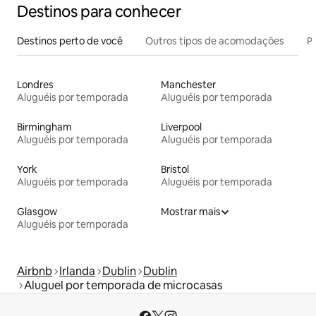
Destinos para conhecer
Destinos perto de você
Outros tipos de acomodações
Pr
Londres
Manchester
Aluguéis por temporada
Aluguéis por temporada
Birmingham
Liverpool
Aluguéis por temporada
Aluguéis por temporada
York
Bristol
Aluguéis por temporada
Aluguéis por temporada
Glasgow
Mostrar mais
Aluguéis por temporada
Airbnb
Irlanda
Dublin
Dublin
Aluguel por temporada de microcasas