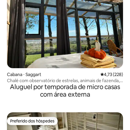
Cabana ⋅ Saggart
4,73 de uma av
4,73 (228)
Chalé com observatório de estrelas, animais de fazenda,
Aluguel por temporada de micro casas
banheira de hidromassagem e sauna
com área externa
Preferido dos hóspedes
Preferido dos hóspedes