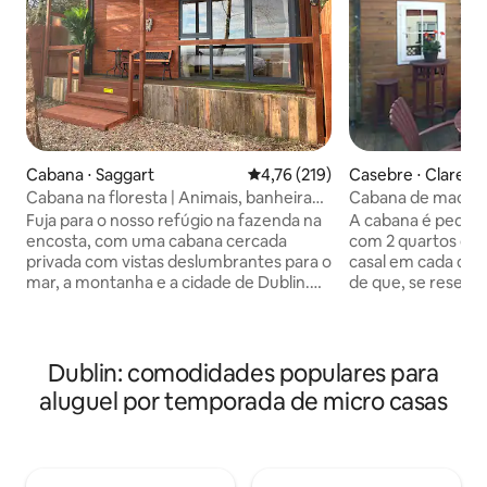
Cabana ⋅ Saggart
4,76 de uma avaliação média de 
4,76 (219)
Casebre ⋅ Clarehal
Cabana na floresta | Animais, banheira
Cabana de madeir
de hidromassagem e sauna extras
Fuja para o nosso refúgio na fazenda na
A cabana é peque
encosta, com uma cabana cercada
com 2 quartos qu
privada com vistas deslumbrantes para o
casal em cada quar
mar, a montanha e a cidade de Dublin.
de que, se reserva
Tem um banheiro privativo com
cabana é apertada
chuveiro quente, uma máquina de café,
centro comercial lo
água filtrada, chaleira, aquecedor a gás,
pé. O ônibus número 15 para o centro da
cobertor elétrico e acesso a uma
cidade é um servi
Dublin: comodidades populares para
cozinha compartilhada. Relaxe na nossa
tempo de viagem 
aluguel por temporada de micro casas
sauna ou banheira de hidromassagem
minutos, depende
por uma taxa extra. Sinta-se à vontade
trânsito. Estação f
para interagir com nossos animais de
pé. O aeroporto 
fazenda (cavalos, alpacas, cabras e
minutos de carro. 