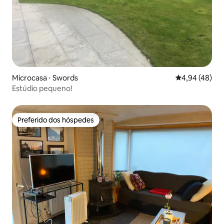
Microcasa ⋅ Swords
4,94 de uma a
4,94 (48)
Estúdio pequeno!
Preferido dos hóspedes
Preferido dos hóspedes