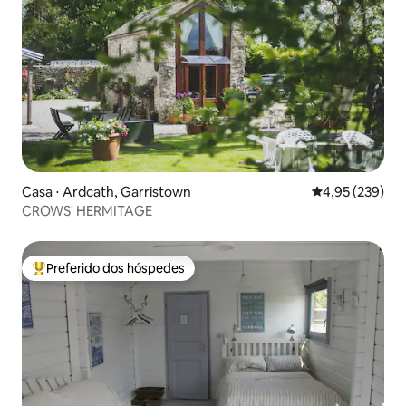
Casa ⋅ Ardcath, Garristown
4,95 de uma av
4,95 (239)
CROWS' HERMITAGE
Preferido dos hóspedes
Entre os melhores preferidos dos hóspedes