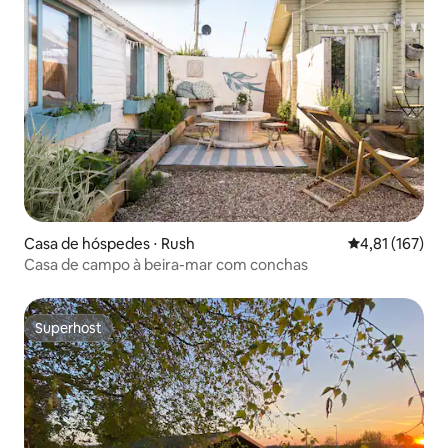
Casa de hóspedes ⋅ Rush
4,81 de uma av
4,81 (167)
Casa de campo à beira-mar com conchas
Superhost
Superhost