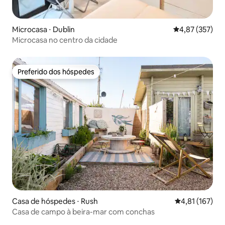
Microcasa ⋅ Dublin
4,87 de uma av
4,87 (357)
Microcasa no centro da cidade
Preferido dos hóspedes
Preferido dos hóspedes
Casa de hóspedes ⋅ Rush
4,81 de uma av
4,81 (167)
Casa de campo à beira-mar com conchas