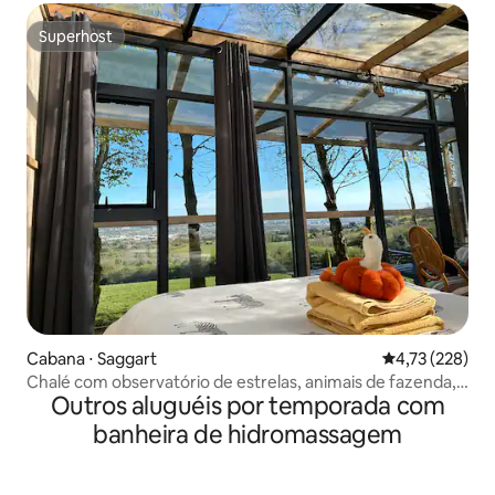
Superhost
Superhost
Cabana ⋅ Saggart
4,73 de uma av
4,73 (228)
Chalé com observatório de estrelas, animais de fazenda,
Outros aluguéis por temporada com
banheira de hidromassagem e sauna
banheira de hidromassagem