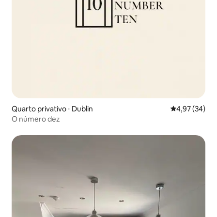
Quarto privativo ⋅ Dublin
4,97 de uma a
4,97 (34)
O número dez