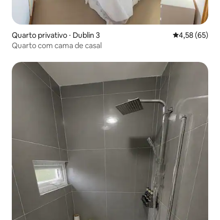
Quarto privativo ⋅ Dublin 3
4,58 de uma a
4,58 (65)
Quarto com cama de casal