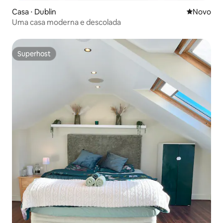
Casa ⋅ Dublin
Novo lugar
Novo
Uma casa moderna e descolada
Superhost
Superhost