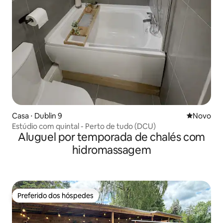
Casa ⋅ Dublin 9
Novo lugar
Novo
Estúdio com quintal - Perto de tudo (DCU)
Aluguel por temporada de chalés com
hidromassagem
Preferido dos hóspedes
Preferido dos hóspedes