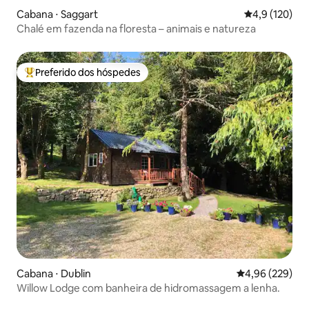
Cabana ⋅ Saggart
4,9 de uma av
4,9 (120)
Chalé em fazenda na floresta – animais e natureza
Preferido dos hóspedes
Entre os melhores preferidos dos hóspedes
Cabana ⋅ Dublin
4,96 de uma ava
4,96 (229)
Willow Lodge com banheira de hidromassagem a lenha.