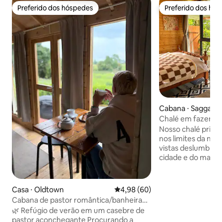
Preferido dos hóspedes
Preferido dos hó
Preferido dos hóspedes
Preferido dos hó
Cabana ⋅ Saggart
Chalé em fazenda n
natureza
Nosso chalé privat
nos limites da nos
vistas deslumbran
cidade e do mar co
Possui chuveiro c
máquina de café, ág
aquecedor a gás, c
Casa ⋅ Oldtown
4,98 de uma avaliação média de
4,98 (60)
minigeladeira, mi
Cabana de pastor romântica/banheira
compartilhado à c
de hidromassagem/aeroporto de
🌿 Refúgio de verão em um casebre de
Relaxe na nossa s
Dublin/churrasco
pastor aconchegante Procurando a