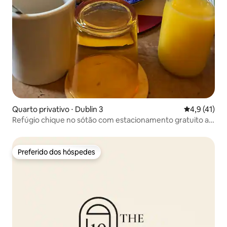
Quarto privativo ⋅ Dublin 3
4,9 de uma a
4,9 (41)
Refúgio chique no sótão com estacionamento gratuito a 3
km da cidade
Preferido dos hóspedes
Preferido dos hóspedes