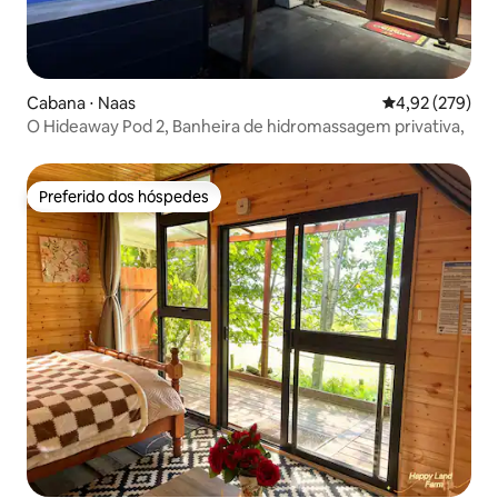
Cabana ⋅ Naas
4,92 de uma av
4,92 (279)
O Hideaway Pod 2, Banheira de hidromassagem privativa,
Preferido dos hóspedes
Preferido dos hóspedes