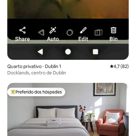
Quarto privativo ⋅ Dublin 1
4,7 de uma a
4,7 (82)
Docklands, centro de Dublin
Preferido dos hóspedes
Entre os melhores preferidos dos hóspedes