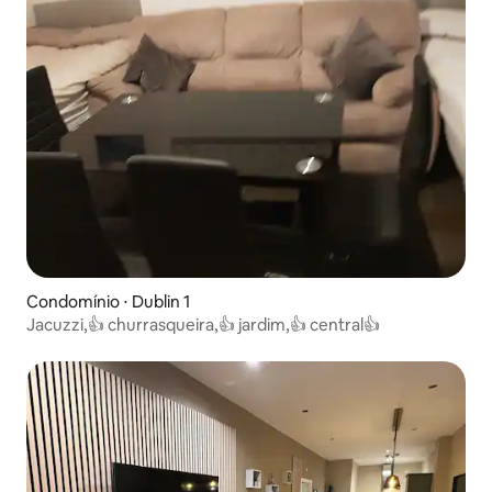
Condomínio ⋅ Dublin 1
Jacuzzi,👍 churrasqueira,👍 jardim,👍 central👍