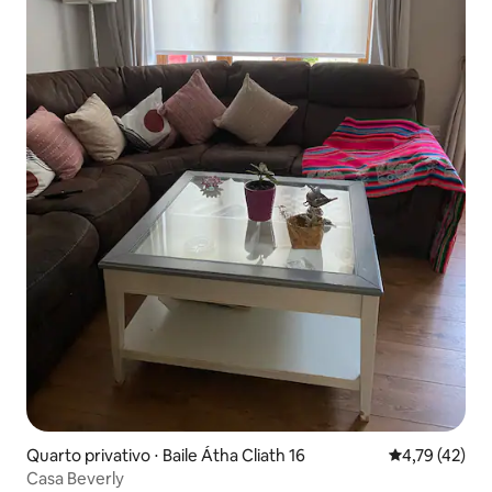
Quarto privativo ⋅ Baile Átha Cliath 16
4,79 de uma a
4,79 (42)
Casa Beverly