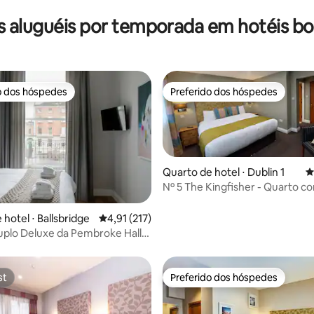
s aluguéis por temporada em hotéis bo
o dos hóspedes
Preferido dos hóspedes
o dos hóspedes
Preferido dos hóspedes
Quarto de hotel ⋅ Dublin 1
4
Nº 5 The Kingfisher - Quarto 
superking e banheiro privativo
hotel ⋅ Ballsbridge
4,91 de uma avaliação média de 5, 217 avalia
4,91 (217)
plo Deluxe da Pembroke Hall
use
st
Preferido dos hóspedes
st
Preferido dos hóspedes