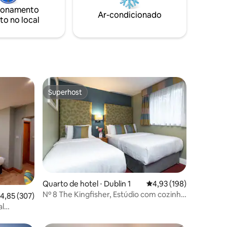
ionamento
Ar-condicionado
to no local
Superhost
Superhost
ções
Quarto de hotel ⋅ Dublin 1
4,93 de uma avaliação 
4,93 (198)
Nº 8 The Kingfisher, Estúdio com cozinha
,85 de uma avaliação média de 5, 307 avaliações
4,85 (307)
(3 Hóspedes)
al