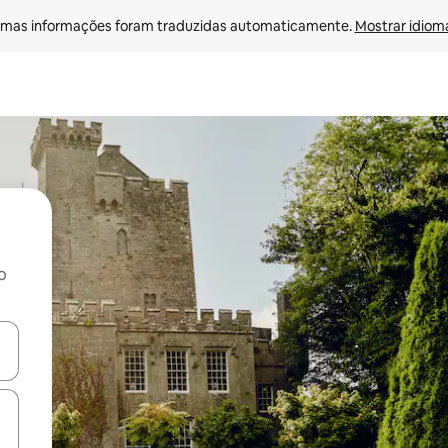
mas informações foram traduzidas automaticamente. 
Mostrar idioma
o
ore-os usando as seta para cima e para baixo do teclado ou tocando e