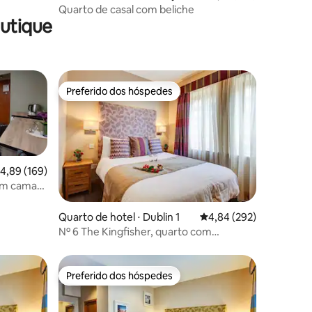
er
Quarto de casal com beliche
utique
Preferido dos hóspedes
Preferido dos hóspedes
,89 de uma avaliação média de 5, 169 avaliações
4,89 (169)
com cama
ções
Quarto de hotel ⋅ Dublin 1
4,84 de uma avaliação m
4,84 (292)
Nº 6 The Kingfisher, quarto com
banheiro privativo
Preferido dos hóspedes
Preferido dos hóspedes