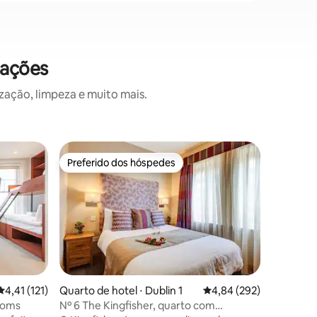
iações
zação, limpeza e muito mais.
Preferido dos hóspedes
Superho
Preferido dos hóspedes
Superho
4,41 de uma avaliação média de 5, 121 avaliações
4,41 (121)
Quarto de hotel ⋅ Dublin 1
4,84 de uma avaliação m
4,84 (292)
Quarto de
ooms
Nº 6 The Kingfisher, quarto com
Nº 10 The