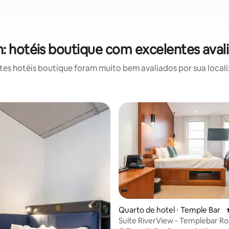
n: hotéis boutique com excelentes aval
s hotéis boutique foram muito bem avaliados por sua locali
Quarto de hotel ⋅ Temple Bar
édia de 5, 581 avaliações
Suíte RiverView - Templebar R