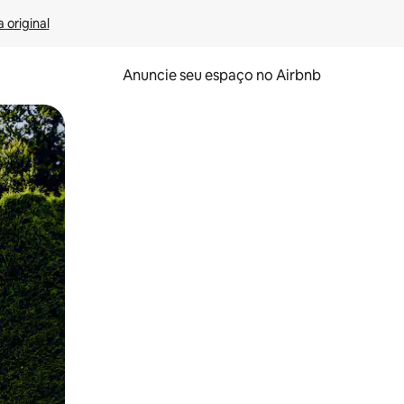
 original
Anuncie seu espaço no Airbnb
 deslizando o dedo na tela.