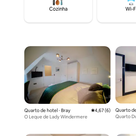
plana Pro
RitualsCo
Cozinha
Wi-F
custo adic
Quarto de
Quarto de hotel ⋅ Bray
4,67 de uma avaliação
4,67 (6)
Quarto Du
O Leque de Lady Windermere