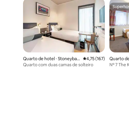
Superho
Superho
Quarto de hotel ⋅ Stoneybatt
4,75 de uma avaliação m
4,75 (167)
Quarto de 
er
Quarto com duas camas de solteiro
Nº 7 The K
solteiro