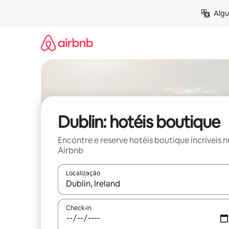
Pular
Algu
para
o
conteúdo
Dublin: hotéis boutique
Encontre e reserve hotéis boutique incríveis n
Airbnb
Localização
Quando os resultados estiverem disponíveis, expl
Check-in