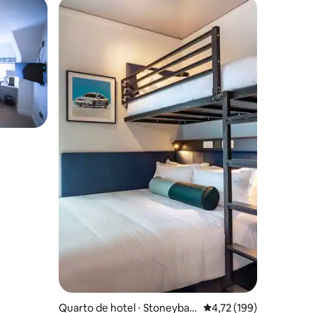
ções
Quarto de hotel ⋅ Stoneybatt
4,72 de uma avaliação 
4,72 (199)