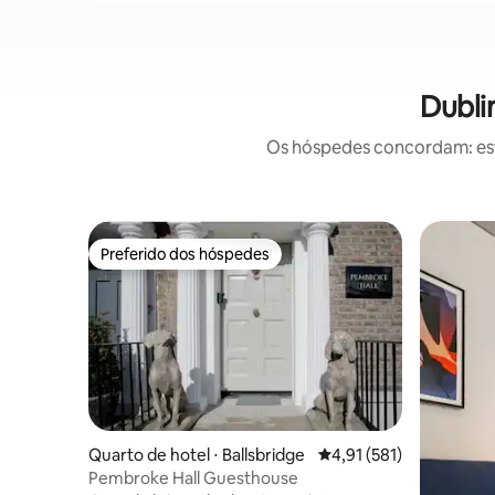
Dubli
Os hóspedes concordam: este
Preferido dos hóspedes
Preferido dos hóspedes
Quarto de hotel ⋅ Ballsbridge
4,91 de uma avaliação m
4,91 (581)
Pembroke Hall Guesthouse