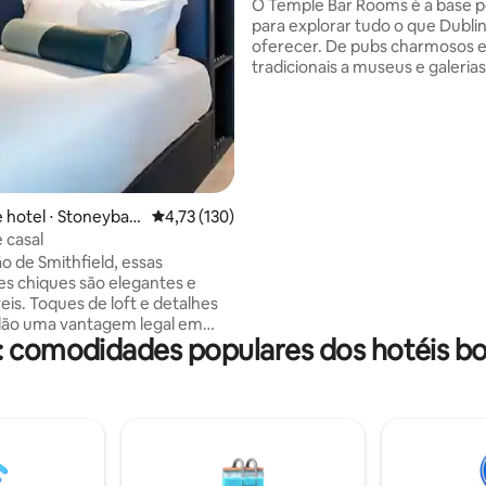
O Temple Bar Rooms é a base p
para explorar tudo o que Dubli
oferecer. De pubs charmosos e
tradicionais a museus e galeria
renome mundial, há algo para 
nesta cidade vibrante. E, com quartos
confortáveis e modernos e vist
deslumbrantes do rio, o Temple
Rooms oferece o equilíbrio per
entre luxo e comodidade. Depois de um
dia agitado de passeios, relaxe 
 hotel ⋅ Stoneybatt
4,73 de uma avaliação média de 5, 130 avalia
4,73 (130)
aconchegante do hotel ou sabo
 casal
culinária tradicional irlandesa n
o de Smithfield, essas
restaurantes próximos.
s chiques são elegantes e
eis. Toques de loft e detalhes
dão uma vantagem legal em
: comodidades populares dos hotéis b
ina. Com cinco andares de arte
ocê vai se sentir em um museu
rda. Aproveite para explorar
róximas de Dublin em busca do
ito ou desça até o bar no local
ocervejarias ou refeições. Hotel
-Fi gratuito de 27" TV de tela