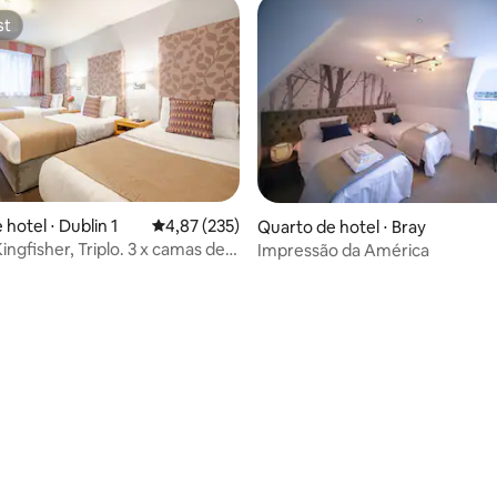
st
st
édia de 5, 167 avaliações
hotel ⋅ Dublin 1
4,87 de uma avaliação média de 5, 235 avalia
4,87 (235)
Quarto de hotel ⋅ Bray
ingfisher, Triplo. 3 x camas de
Impressão da América