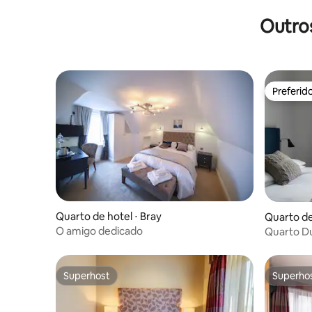
Outro
Preferid
Preferid
Quarto de hotel ⋅ Bray
Quarto de 
O amigo dedicado
Quarto Du
Guestho
Superhost
Superho
Superhost
Superho