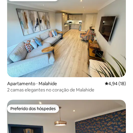
Apartamento ⋅ Malahide
4,94 de uma a
4,94 (18)
2 camas elegantes no coração de Malahide
Preferido dos hóspedes
Preferido dos hóspedes