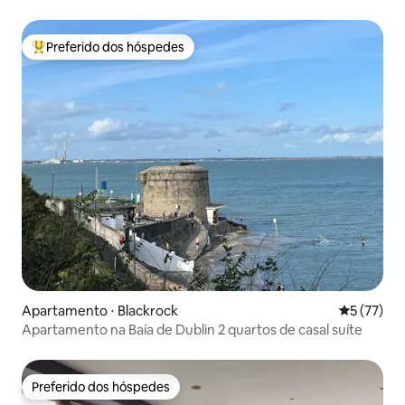
Preferido dos hóspedes
Entre os melhores preferidos dos hóspedes
Apartamento ⋅ Blackrock
5 de uma a
5 (77)
Apartamento na Baía de Dublin 2 quartos de casal suíte
Preferido dos hóspedes
Preferido dos hóspedes