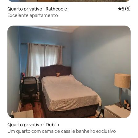
Quarto privativo ⋅ Rathcoole
5 de uma 
5 (5)
Excelente apartamento
Quarto privativo ⋅ Dublin
Um quarto com cama de casal e banheiro exclusivo