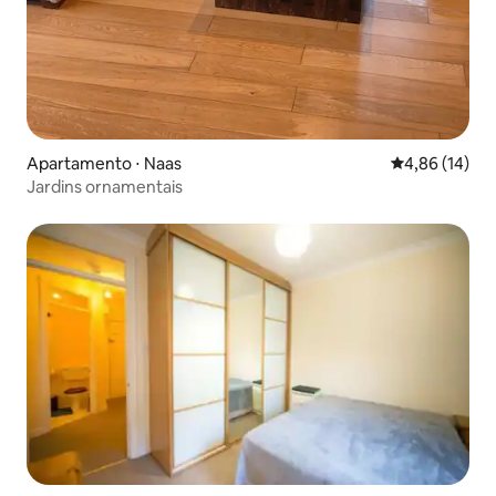
Apartamento ⋅ Naas
4,86 de uma a
4,86 (14)
Jardins ornamentais