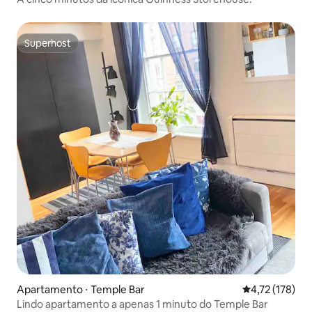
Superhost
Superhost
Apartamento ⋅ Temple Bar
4,72 de uma av
4,72 (178)
Lindo apartamento a apenas 1 minuto do Temple Bar