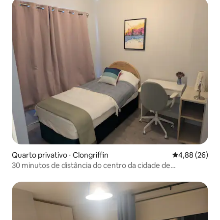
Quarto privativo ⋅ Clongriffin
4,88 de uma a
4,88 (26)
30 minutos de distância do centro da cidade de
ônibus/trem