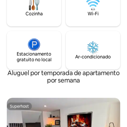
do assoalho acim
os hóspedes sensív
Cozinha
Wi-Fi
Estacionamento
Ar-condicionado
gratuito no local
Aluguel por temporada de apartamento
por semana
Superhost
Superhost