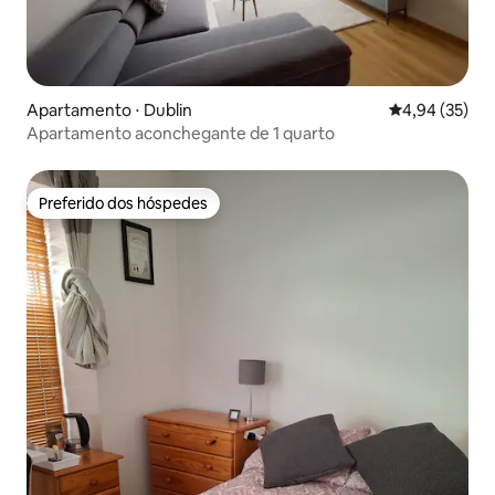
Apartamento ⋅ Dublin
4,94 de uma a
4,94 (35)
Apartamento aconchegante de 1 quarto
Preferido dos hóspedes
Preferido dos hóspedes