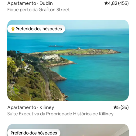
Apartamento ⋅ Dublin
4,82 de uma av
4,82 (456)
Fique perto da Grafton Street
Preferido dos hóspedes
Entre os melhores preferidos dos hóspedes
Apartamento ⋅ Killiney
5 de uma a
5 (36)
Suíte Executiva da Propriedade Histórica de Killiney
Preferido dos hóspedes
Preferido dos hóspedes