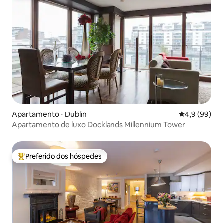
Apartamento ⋅ Dublin
4,9 de uma a
4,9 (99)
Apartamento de luxo Docklands Millennium Tower
Preferido dos hóspedes
Entre os melhores preferidos dos hóspedes