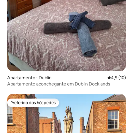
Apartamento ⋅ Dublin
4,9 de uma a
4,9 (10)
Apartamento aconchegante em Dublin Docklands
Preferido dos hóspedes
Preferido dos hóspedes