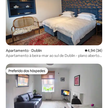
Apartamento ⋅ Dublin
4,94 de uma a
4,94 (34)
Apartamento à beira-mar ao sul de Dublin - plano aberto -
Dun-laoghair
Preferido dos hóspedes
Preferido dos hóspedes