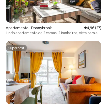
Apartamento ⋅ Donnybrook
4,96 de uma a
4,96 (27)
Lindo apartamento de 2 camas, 2 banheiros, vista para a
baía de Dublin
Superhost
Superhost