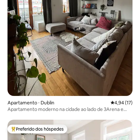
Apartamento ⋅ Dublin
4,94 de uma a
4,94 (17)
Apartamento moderno na cidade ao lado de 3Arena e
Aviva!
Preferido dos hóspedes
Entre os melhores preferidos dos hóspedes