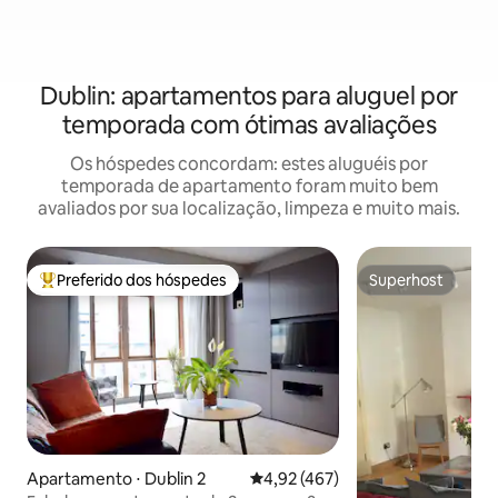
Dublin: apartamentos para aluguel por
temporada com ótimas avaliações
Os hóspedes concordam: estes aluguéis por
temporada de apartamento foram muito bem
avaliados por sua localização, limpeza e muito mais.
Preferido dos hóspedes
Superhost
Entre os melhores preferidos dos hóspedes
Superhost
Apartamento ⋅ Dublin 2
4,92 de uma avaliação média de 
4,92 (467)