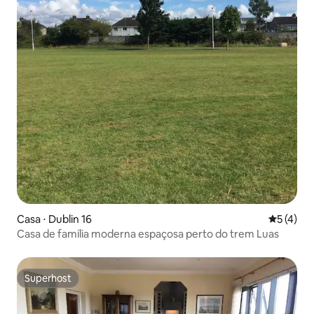
Casa ⋅ Dublin 16
5 de uma 
5 (4)
Casa de família moderna espaçosa perto do trem Luas
Superhost
Superhost