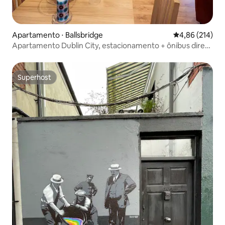
Apartamento ⋅ Ballsbridge
4,86 de uma av
4,86 (214)
Apartamento Dublin City, estacionamento + ônibus direto
para o aeroporto
Superhost
Superhost