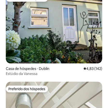
Preferido dos hóspedes
Casa de hóspedes ⋅ Dublin
4,83 de uma av
4,83 (142)
Estúdio da Vanessa
Preferido dos hóspedes
Preferido dos hóspedes