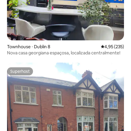
Townhouse ⋅ Dublin 8
4,95 de uma av
4,95 (235)
Nova casa georgiana espaçosa, localizada centralmente!
Superhost
Superhost