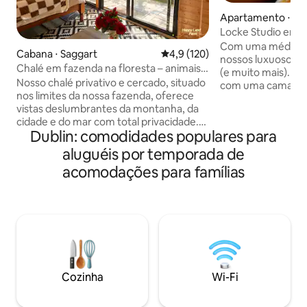
Apartamento ⋅ Te
Locke Studio em Z
Com uma média de
Cabana ⋅ Saggart
4,9 de uma avaliação média de 
4,9 (120)
nossos luxuosos L
Chalé em fazenda na floresta – animais e
(e muito mais). Há espaço para relaxar,
natureza
Nosso chalé privativo e cercado, situado
com uma cama kin
nos limites da nossa fazenda, oferece
de 150 cm x 200 c
vistas deslumbrantes da montanha, da
único. Espaço par
cidade e do mar com total privacidade.
cozinha totalment
Dublin: comodidades populares para
Possui chuveiro com água quente,
uma mesa de janta
máquina de café, água filtrada, chaleira,
lavar/secar, máqui
aluguéis por temporada de
aquecedor a gás, cobertor elétrico,
muitos equipamen
acomodações para famílias
minigeladeira, micro-ondas e acesso
designer. Além de
compartilhado à cozinha completa.
Locke, incluindo 
Relaxe na nossa sauna ou banheira de
chuveiro de efeit
hidromassagem por uma taxa extra.
com produtos de h
Sinta-se livre para interagir com os
Apothecary, priva
animais da nossa fazenda (cavalo,
HDTV para streami
alpaca, ovelhas, cabras) Um ônibus
Vindas cheio de g
direto para o centro da cidade fica a
Cozinha
Wi-Fi
apenas 350 m de distância. Não é
adequado para bebês ou pessoas com
deficiência.