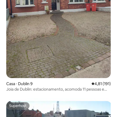
Casa ⋅ Dublin 9
4,81 de uma av
4,81 (191)
Joia de Dublin: estacionamento, acomoda 11 pessoas e
perto do centro da cidade
Superhost
Superhost