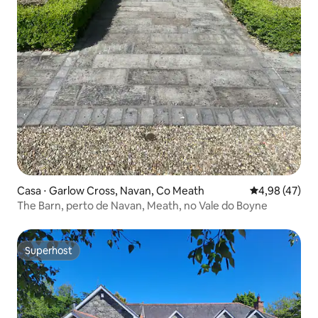
Casa ⋅ Garlow Cross, Navan, Co Meath
4,98 de uma a
4,98 (47)
The Barn, perto de Navan, Meath, no Vale do Boyne
Superhost
Superhost