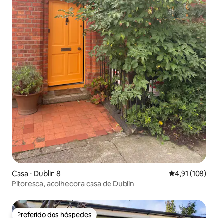
Casa ⋅ Dublin 8
4,91 de uma av
4,91 (108)
Pitoresca, acolhedora casa de Dublin
Preferido dos hóspedes