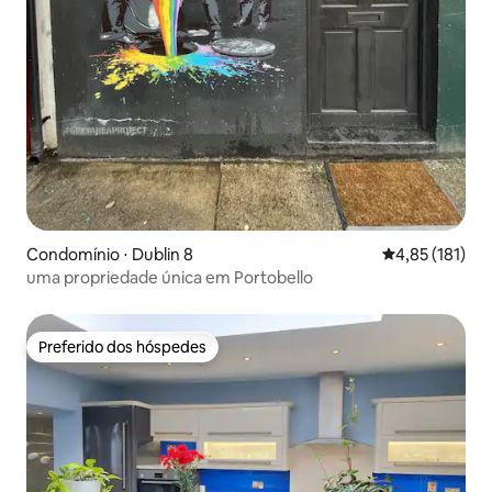
Condomínio ⋅ Dublin 8
4,85 de uma av
4,85 (181)
uma propriedade única em Portobello
Preferido dos hóspedes
Preferido dos hóspedes