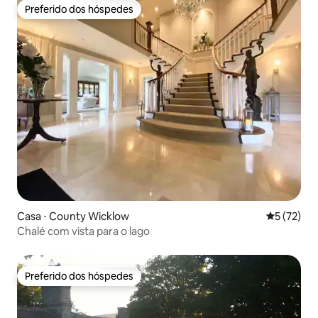
Preferido dos hóspedes
Preferido dos hóspedes
Casa ⋅ County Wicklow
5 de uma a
5 (72)
Chalé com vista para o lago
Preferido dos hóspedes
Preferido dos hóspedes