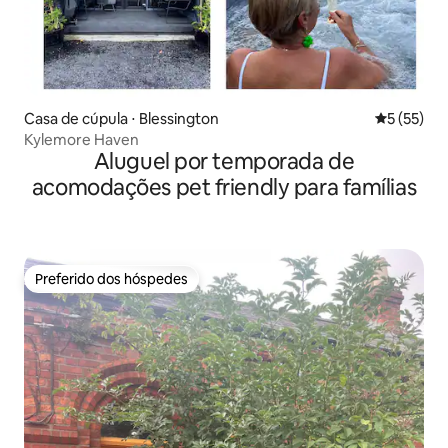
Casa de cúpula ⋅ Blessington
5 de uma a
5 (55)
Kylemore Haven
Aluguel por temporada de
acomodações pet friendly para famílias
Preferido dos hóspedes
Preferido dos hóspedes