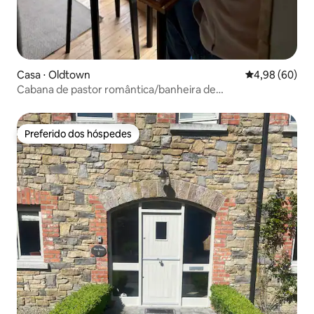
Casa ⋅ Oldtown
4,98 de uma av
4,98 (60)
Cabana de pastor romântica/banheira de
hidromassagem/aeroporto de Dublin/churrasco
Preferido dos hóspedes
Preferido dos hóspedes