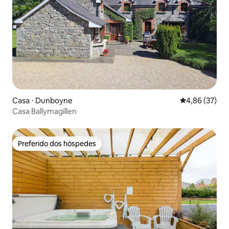
Casa ⋅ Dunboyne
4,86 de uma a
4,86 (37)
Casa Ballymagillen
Preferido dos hóspedes
Preferido dos hóspedes