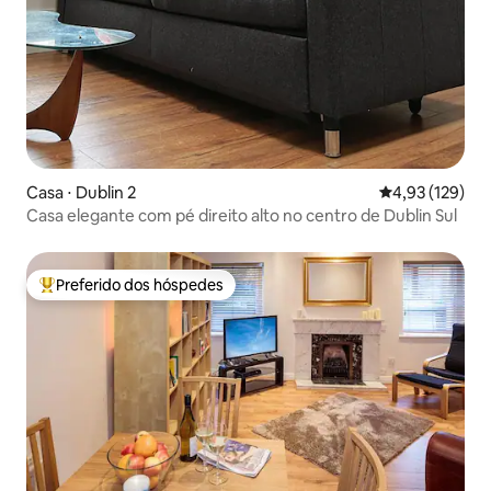
Casa ⋅ Dublin 2
4,93 de uma av
4,93 (129)
Casa elegante com pé direito alto no centro de Dublin Sul
Preferido dos hóspedes
Entre os melhores preferidos dos hóspedes