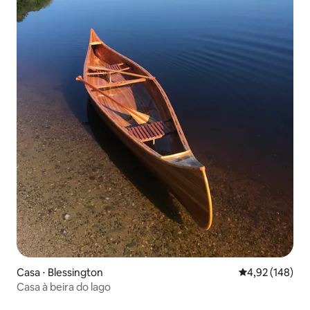
Casa ⋅ Blessington
4,92 de uma av
4,92 (148)
Casa à beira do lago