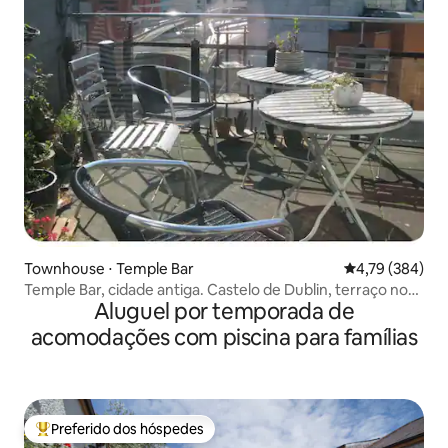
Townhouse ⋅ Temple Bar
4,79 de uma av
4,79 (384)
Temple Bar, cidade antiga. Castelo de Dublin, terraço no
Aluguel por temporada de
telhado
acomodações com piscina para famílias
Preferido dos hóspedes
Entre os melhores preferidos dos hóspedes