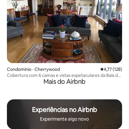
Condomínio ⋅ Cherrywood
4,77 de uma av
4,77 (128)
Cobertura com 6 camas e vistas espetaculares da Baía de
Mais do Airbnb
Dublin
Experiências no Airbnb
Experimente algo novo