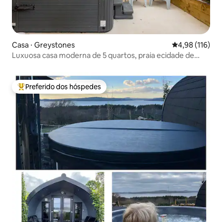
Casa ⋅ Greystones
4,98 de uma av
4,98 (116)
Luxuosa casa moderna de 5 quartos, praia ecidade de
Delgany
Preferido dos hóspedes
Entre os melhores preferidos dos hóspedes