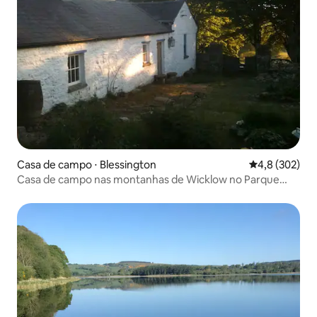
Casa de campo ⋅ Blessington
4,8 de uma av
4,8 (302)
Casa de campo nas montanhas de Wicklow no Parque
Nacional