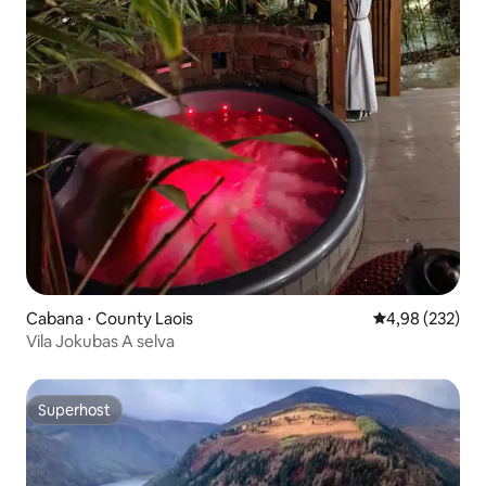
Cabana ⋅ County Laois
4,98 de uma av
4,98 (232)
Vila Jokubas A selva
Superhost
Superhost