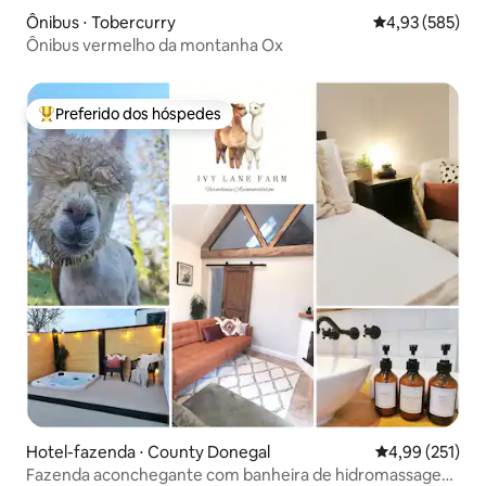
Ônibus ⋅ Tobercurry
4,93 de uma av
4,93 (585)
Ônibus vermelho da montanha Ox
Preferido dos hóspedes
Entre os melhores preferidos dos hóspedes
Hotel-fazenda ⋅ County Donegal
4,99 de uma av
4,99 (251)
Fazenda aconchegante com banheira de hidromassagem