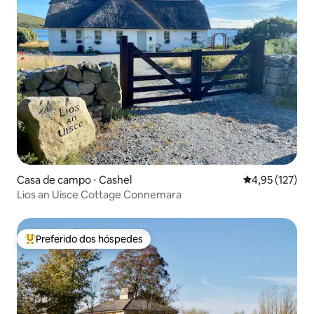
Casa de campo ⋅ Cashel
4,95 de uma av
4,95 (127)
Lios an Uisce Cottage Connemara
Preferido dos hóspedes
Entre os melhores preferidos dos hóspedes