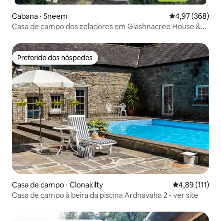
Cabana ⋅ Sneem
4,97 de uma ava
4,97 (368)
Casa de campo dos zeladores em Glashnacree House &
Gardens
Preferido dos hóspedes
Preferido dos hóspedes
Casa de campo ⋅ Clonakilty
4,89 de uma av
4,89 (111)
Casa de campo à beira da piscina Ardnavaha 2 - ver site