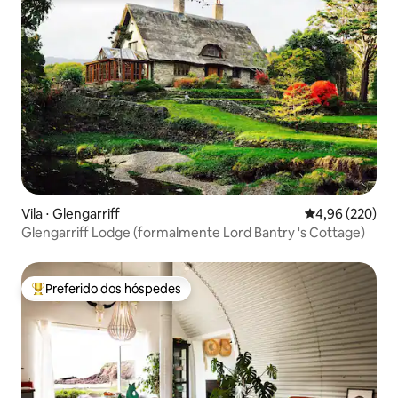
Vila ⋅ Glengarriff
4,96 de uma ava
4,96 (220)
Glengarriff Lodge (formalmente Lord Bantry 's Cottage)
Preferido dos hóspedes
Entre os melhores preferidos dos hóspedes