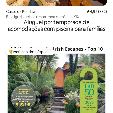
Castelo ⋅ Portlaw
4,95 de uma av
4,95 (382)
Bela igreja gótica restaurada do século XIX
Aluguel por temporada de
acomodações com piscina para famílias
Preferido dos hóspedes
Entre os melhores preferidos dos hóspedes