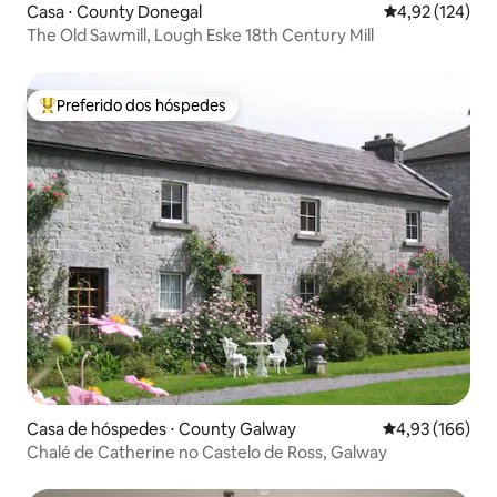
Casa ⋅ County Donegal
4,92 de uma av
4,92 (124)
The Old Sawmill, Lough Eske 18th Century Mill
Preferido dos hóspedes
Entre os melhores preferidos dos hóspedes
Casa de hóspedes ⋅ County Galway
4,93 de uma av
4,93 (166)
Chalé de Catherine no Castelo de Ross, Galway