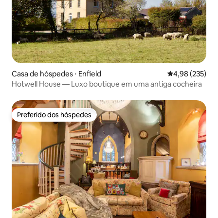
Casa de hóspedes ⋅ Enfield
4,98 de uma av
4,98 (235)
Hotwell House — Luxo boutique em uma antiga cocheira
Preferido dos hóspedes
Preferido dos hóspedes