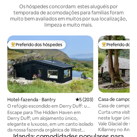
Os hóspedes concordam: estes aluguéis por
temporada de acomodações para famílias foram
muito bem avaliados em muitos por sua localização,
limpeza e muito mais.
Preferido dos hóspedes
Preferido dos 
Entre os melhores preferidos dos hóspedes
Entre os melhore
Casa de campo ⋅ 
Hotel-fazenda ⋅ Bantry
5 de uma avaliação média de 
5 (203)
rry
Casa de campo do
O refúgio escondido em Derry Duff: um
retiro romântico
Curta uma visita i
Escape para The Hidden Haven em
neste lugar único.
Derry Duff; um alojamento único,
Vale Glacial de Ga
elegante e luxuoso, em um canto isolado
Killarney no Anel 
da nossa fazenda orgânica de West
Irlanda: comodidades populares para
tempo tranquilo e
Cork, a apenas 20 minutos de Bantry e