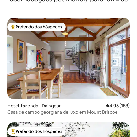
Preferido dos hóspedes
Entre os melhores preferidos dos hóspedes
Hotel-fazenda ⋅ Daingean
4,95 de uma av
4,95 (158)
Casa de campo georgiana de luxo em Mount Briscoe
Preferido dos hóspedes
Entre os melhores preferidos dos hóspedes