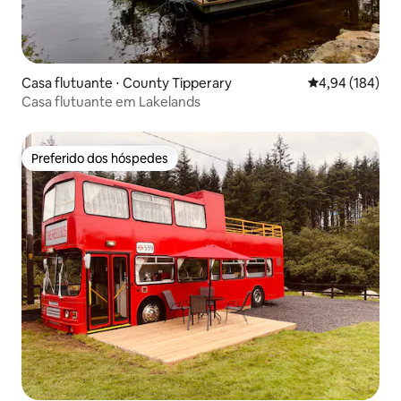
Casa flutuante ⋅ County Tipperary
4,94 de uma av
4,94 (184)
Casa flutuante em Lakelands
Preferido dos hóspedes
Preferido dos hóspedes