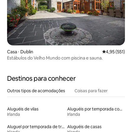
Casa ⋅ Dublin
4,95 de uma av
4,95 (551)
Estábulos do Velho Mundo com piscina e sauna.
Destinos para conhecer
Outros tipos de acomodações
Coisas para fazer
Aluguéis de vilas
Aluguéis por temporada com café da manhã
Irlanda
Irlanda
Aluguel por temporada de trailers
Aluguéis de casas