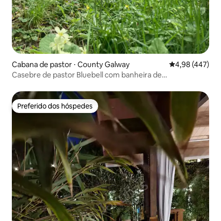
Cabana de pastor ⋅ County Galway
4,98 de uma av
4,98 (447)
Casebre de pastor Bluebell com banheira de
hidromassagem
Preferido dos hóspedes
Preferido dos hóspedes