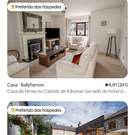
Preferido dos hóspedes
Entre os melhores preferidos dos hóspedes
Casa ⋅ Ballyfarnon
4,91 de uma av
4,91 (241)
Casa de férias no Castelo de Kilronan (ao lado do hotel de
luxo)
Preferido dos hóspedes
Entre os melhores preferidos dos hóspedes