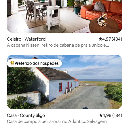
Celeiro ⋅ Waterford
4,97 de uma av
4,97 (404)
A cabana Nissen, retiro de cabana de praia único e
elegante
Preferido dos hóspedes
Entre os melhores preferidos dos hóspedes
Casa ⋅ County Sligo
4,98 de uma av
4,98 (184)
Casa de campo à beira-mar no Atlântico Selvagem