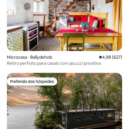
Microcasa ⋅ Ballydehob
4,98 de uma ava
4,98 (627)
Retiro perfeito para casais com jacuzzi privativa
Preferido dos hóspedes
Preferido dos hóspedes