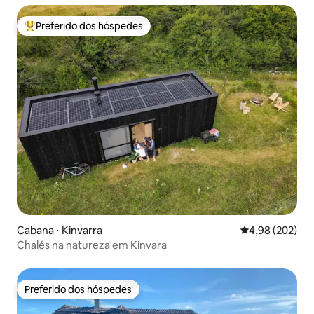
Preferido dos hóspedes
Entre os melhores preferidos dos hóspedes
Cabana ⋅ Kinvarra
4,98 de uma ava
4,98 (202)
Chalés na natureza em Kinvara
Preferido dos hóspedes
Preferido dos hóspedes