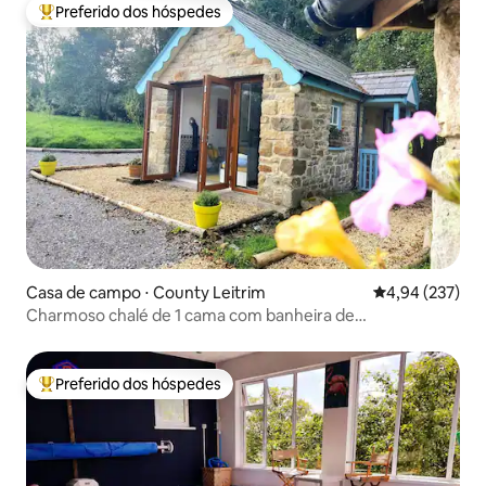
Preferido dos hóspedes
Entre os melhores preferidos dos hóspedes
Casa de campo ⋅ County Leitrim
4,94 de uma av
4,94 (237)
Charmoso chalé de 1 cama com banheira de
hidromassagem, sauna e piscina
Preferido dos hóspedes
Entre os melhores preferidos dos hóspedes