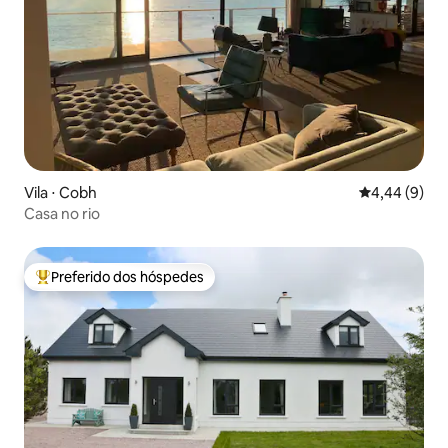
Vila ⋅ Cobh
4,44 de uma 
4,44 (9)
Casa no rio
Preferido dos hóspedes
Entre os melhores preferidos dos hóspedes