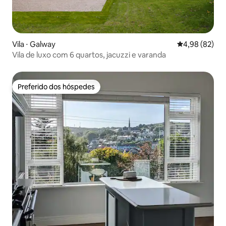
Vila ⋅ Galway
4,98 de uma a
4,98 (82)
Vila de luxo com 6 quartos, jacuzzi e varanda
Preferido dos hóspedes
Preferido dos hóspedes