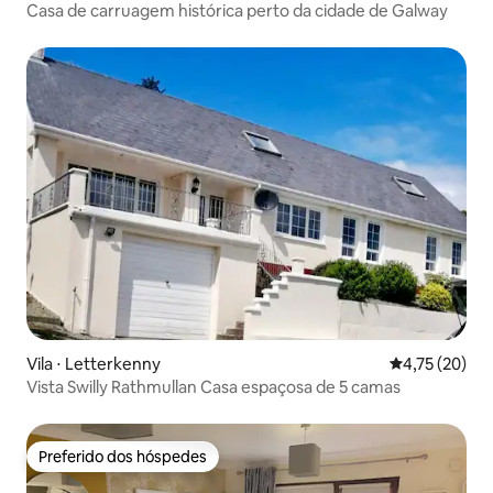
Casa de carruagem histórica perto da cidade de Galway
Vila ⋅ Letterkenny
4,75 de uma a
4,75 (20)
Vista Swilly Rathmullan Casa espaçosa de 5 camas
Preferido dos hóspedes
Preferido dos hóspedes