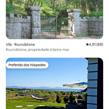
Vila ⋅ Roundstone
4,91 de uma a
4,91 (69)
Roundstone, propriedade à beira-mar
Preferido dos hóspedes
Preferido dos hóspedes