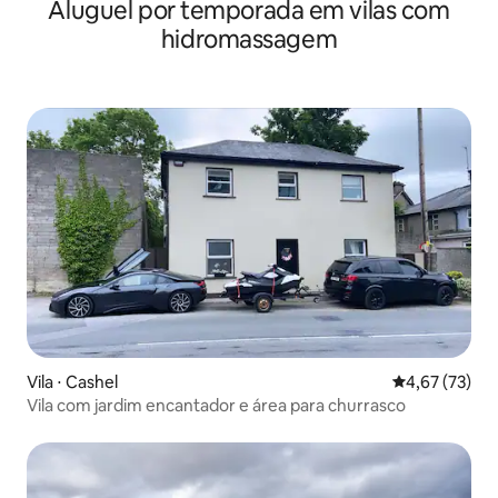
Aluguel por temporada em vilas com
km de Westport
hidromassagem
Vila ⋅ Cashel
4,67 de uma a
4,67 (73)
Vila com jardim encantador e área para churrasco