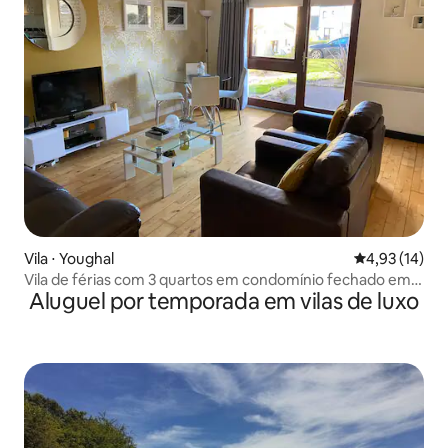
Vila ⋅ Youghal
4,93 de uma a
4,93 (14)
Vila de férias com 3 quartos em condomínio fechado em
Aluguel por temporada em vilas de luxo
Youghal