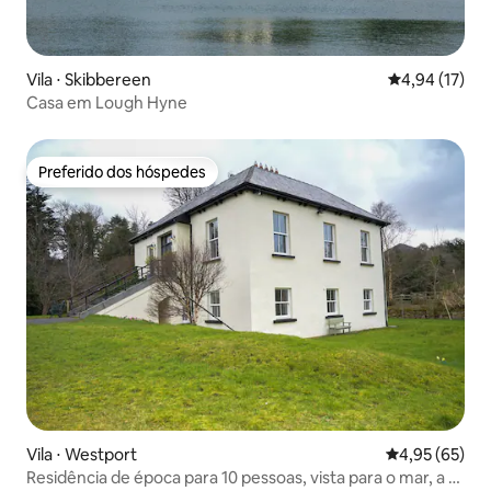
Vila ⋅ Skibbereen
4,94 de uma a
4,94 (17)
Casa em Lough Hyne
Preferido dos hóspedes
Preferido dos hóspedes
Vila ⋅ Westport
4,95 de uma a
4,95 (65)
Residência de época para 10 pessoas, vista para o mar, a 6