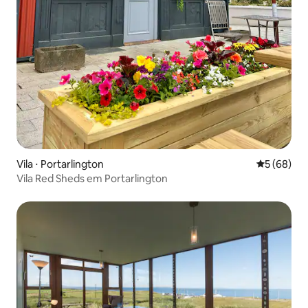
Vila ⋅ Portarlington
5 de uma a
5 (68)
Vila Red Sheds em Portarlington