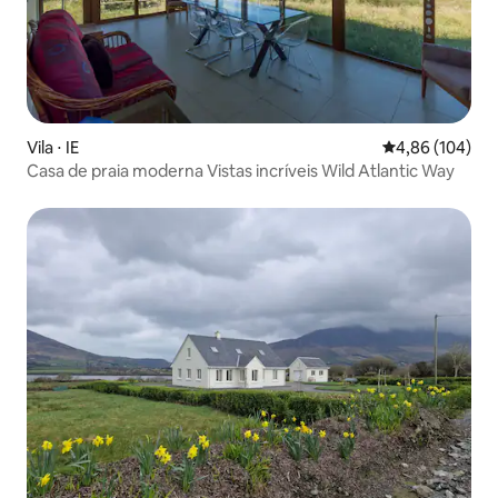
Vila ⋅ IE
4,86 de uma av
4,86 (104)
Casa de praia moderna Vistas incríveis Wild Atlantic Way