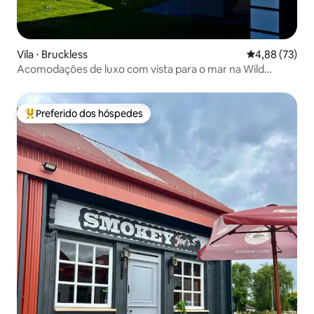
Vila ⋅ Bruckless
4,88 de uma a
4,88 (73)
Acomodações de luxo com vista para o mar na Wild
Atlantic Way
Preferido dos hóspedes
Entre os melhores preferidos dos hóspedes