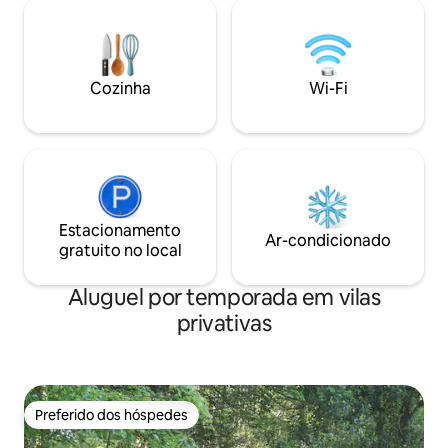
fica a 1 km de distância. Você pode
enorme jardim com
desfrutar de excelentes vistas de Burren
para férias a pé. 
do topo e do piso térreo. Lugar tranquilo
20 minutos da cid
localizado em um beco sem saída com
minutos de Ballybr
vistas deslumbrantes para o Parque
Localização perfei
Cozinha
Wi-Fi
Nacional de Burren e o campo. Moderno,
um dia ao longo da
mas aconchegante!
Estacionamento
Ar-condicionado
gratuito no local
Aluguel por temporada em vilas
privativas
Preferido dos hóspedes
Preferido dos hóspedes