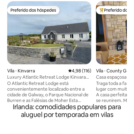
Preferido dos hóspedes
Preferido dos 
Preferido dos hóspedes
Entre os melhore
Vila ⋅ Kinvarra
4,98 de uma avaliação média de 
4,98 (116)
Vila ⋅ County Gal
Luxury Atlantic Retreat Lodge Kinvara
Casa espaçosa e l
near bay
incríveis.
O Atlantic Retreat Lodge está
Traga toda a famíl
convenientemente localizado entre a
lugar com muito es
cidade de Galway, o Parque Nacional de
A casa perfeita pa
Burren e as Falésias de Moher Esta
se reunirem. Mais
Irlanda: comodidades populares para
luxuosa casa de campo está situada em
uma sala de fliper
uma península da Baía de Galway, a
mesa de pingue-po
aluguel por temporada em vilas
apenas 9 minutos de carro da vibrante
videogames, dardo
cidade de Kinvara. A Baía de Galway fica
tabuleiro e lego. Espaço amplo para
a 500 m a pé e a famosa Praia de Traught
relaxar ou conver