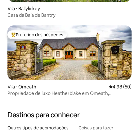
Vila ⋅ Ballylickey
Casa da Baía de Bantry
Preferido dos hóspedes
Entre os melhores preferidos dos hóspedes
Vila ⋅ Omeath
4,98 de uma a
4,98 (50)
Propriedade de luxo Heatherblake em Omeath,
Carlingford
Destinos para conhecer
Outros tipos de acomodações
Coisas para fazer