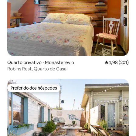
Quarto privativo ⋅ Monasterevin
4,98 de uma av
4,98 (201)
Robins Rest, Quarto de Casal
Preferido dos hóspedes
Preferido dos hóspedes