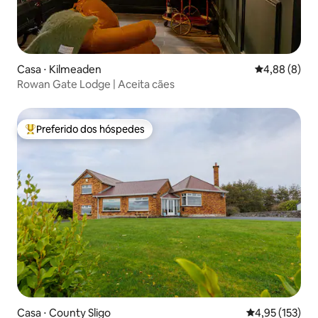
Casa ⋅ Kilmeaden
4,88 de uma 
4,88 (8)
Rowan Gate Lodge | Aceita cães
Preferido dos hóspedes
Entre os melhores preferidos dos hóspedes
Casa ⋅ County Sligo
4,95 de uma av
4,95 (153)