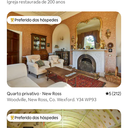
Igreja restaurada de 200 anos
Preferido dos hóspedes
Entre os melhores preferidos dos hóspedes
Quarto privativo ⋅ New Ross
5 de uma av
5 (212)
Woodville, New Ross, Co. Wexford. Y34 WP93
Preferido dos hóspedes
Entre os melhores preferidos dos hóspedes