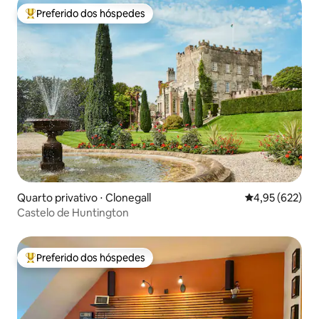
Preferido dos hóspedes
Entre os melhores preferidos dos hóspedes
Quarto privativo ⋅ Clonegall
4,95 de uma av
4,95 (622)
Castelo de Huntington
Preferido dos hóspedes
Entre os melhores preferidos dos hóspedes