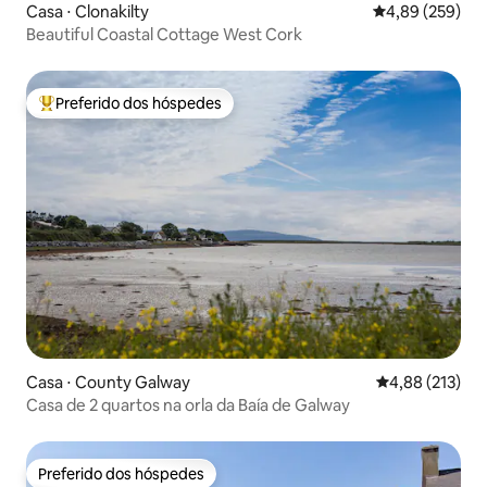
Casa ⋅ Clonakilty
4,89 de uma ava
4,89 (259)
Beautiful Coastal Cottage West Cork
Preferido dos hóspedes
Entre os melhores preferidos dos hóspedes
Casa ⋅ County Galway
4,88 de uma av
4,88 (213)
Casa de 2 quartos na orla da Baía de Galway
Preferido dos hóspedes
Preferido dos hóspedes