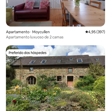
Apartamento ⋅ Moycullen
4,95 de uma av
4,95 (397)
Apartamento luxuoso de 2 camas
Preferido dos hóspedes
Preferido dos hóspedes