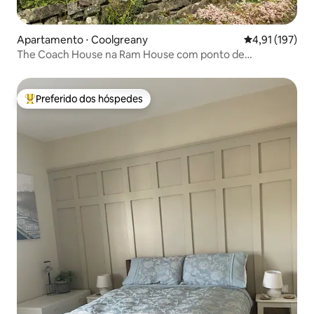
Apartamento ⋅ Coolgreany
4,91 de uma av
4,91 (197)
The Coach House na Ram House com ponto de
carregamento de veículos elétricos
Preferido dos hóspedes
Entre os melhores preferidos dos hóspedes