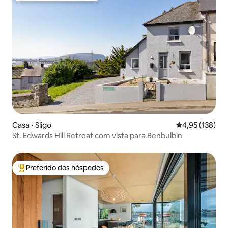
Casa ⋅ Sligo
4,95 de uma av
4,95 (138)
St. Edwards Hill Retreat com vista para Benbulbin
Preferido dos hóspedes
Entre os melhores preferidos dos hóspedes