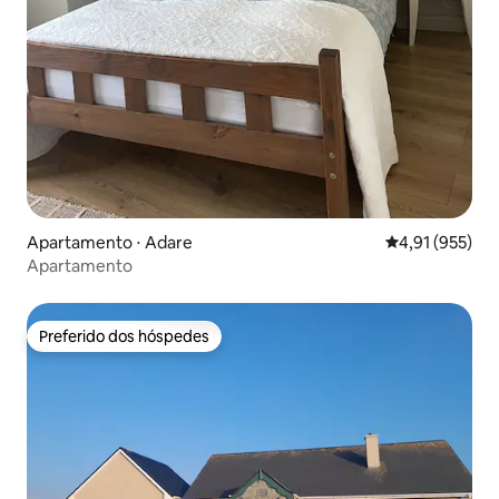
Apartamento ⋅ Adare
4,91 de uma av
4,91 (955)
Apartamento
Preferido dos hóspedes
Preferido dos hóspedes