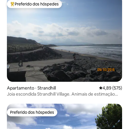
Preferido dos hóspedes
Entre os melhores preferidos dos hóspedes
Apartamento ⋅ Strandhill
4,89 de uma av
4,89 (575)
Joia escondida Strandhill Village. Animais de estimação
são bem-vindos
Preferido dos hóspedes
Preferido dos hóspedes