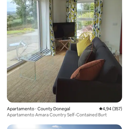
Apartamento ⋅ County Donegal
4,94 de uma av
4,94 (357)
Apartamento Amara Country Self-Contained Burt