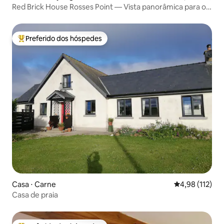
Red Brick House Rosses Point — Vista panorâmica para o
mar
Preferido dos hóspedes
Entre os melhores preferidos dos hóspedes
Casa ⋅ Carne
4,98 de uma av
4,98 (112)
Casa de praia