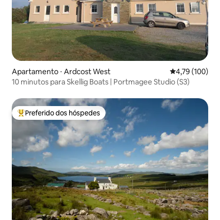
Apartamento ⋅ Ardcost West
4,79 de uma av
4,79 (100)
10 minutos para Skellig Boats | Portmagee Studio (S3)
Preferido dos hóspedes
Entre os melhores preferidos dos hóspedes