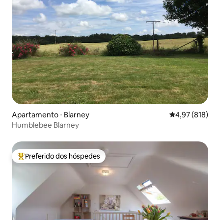
Apartamento ⋅ Blarney
4,97 de uma av
4,97 (818)
Humblebee Blarney
Preferido dos hóspedes
Entre os melhores preferidos dos hóspedes