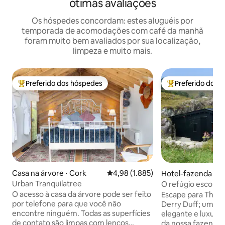
ótimas avaliações
Os hóspedes concordam: estes aluguéis por
temporada de acomodações com café da manhã
foram muito bem avaliados por sua localização,
limpeza e muito mais.
Preferido dos hóspedes
Preferido dos 
Entre os melhores preferidos dos hóspedes
Entre os melhore
Casa na árvore ⋅ Cork
4,98 de uma avaliação média de 5,
4,98 (1.885)
Hotel-fazenda ⋅ B
Urban Tranquilatree
O refúgio escondi
retiro romântico
O acesso à casa da árvore pode ser feito
Escape para The 
por telefone para que você não
Derry Duff; um al
encontre ninguém. Todas as superfícies
elegante e luxuos
de contato são limpas com lenços
da nossa fazenda 