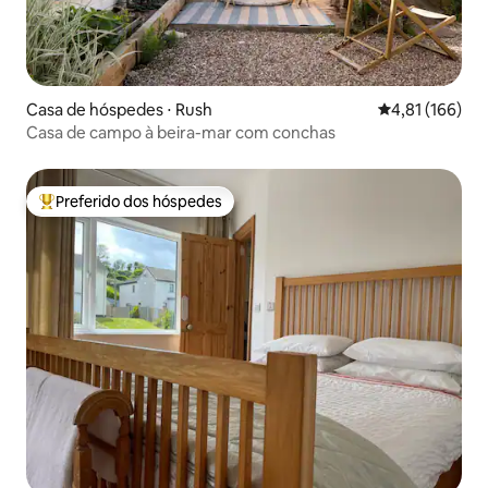
Casa de hóspedes ⋅ Rush
4,81 de uma av
4,81 (166)
Casa de campo à beira-mar com conchas
Preferido dos hóspedes
Entre os melhores preferidos dos hóspedes