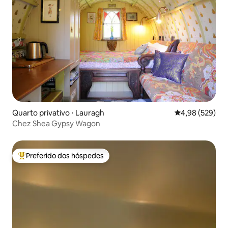
Quarto privativo ⋅ Lauragh
4,98 de uma ava
4,98 (529)
Chez Shea Gypsy Wagon
Preferido dos hóspedes
Entre os melhores preferidos dos hóspedes