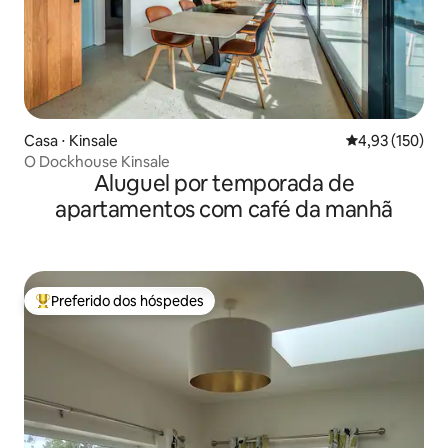
Casa ⋅ Kinsale
4,93 de uma av
4,93 (150)
O Dockhouse Kinsale
Aluguel por temporada de
apartamentos com café da manhã
Preferido dos hóspedes
Entre os melhores preferidos dos hóspedes