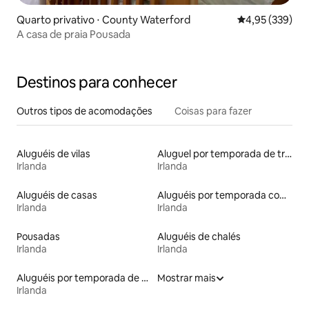
Quarto privativo ⋅ County Waterford
4,95 de uma av
4,95 (339)
A casa de praia Pousada
Destinos para conhecer
Outros tipos de acomodações
Coisas para fazer
Aluguéis de vilas
Aluguel por temporada de trailers
Irlanda
Irlanda
Aluguéis de casas
Aluguéis por temporada com banheira de hidromassagem
Irlanda
Irlanda
Pousadas
Aluguéis de chalés
Irlanda
Irlanda
Aluguéis por temporada de acomodações de luxo
Mostrar mais
Irlanda