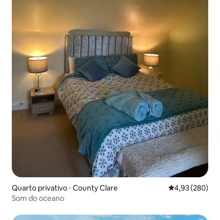
Quarto privativo ⋅ County Clare
4,93 de uma ava
4,93 (280)
Som do oceano