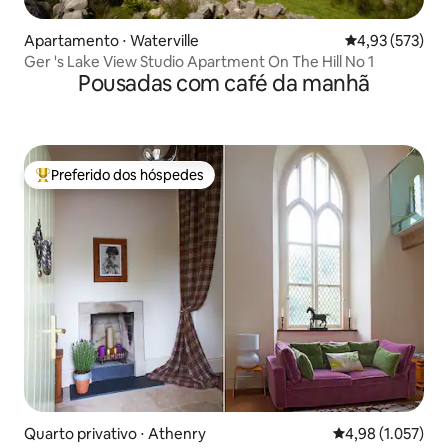
Apartamento ⋅ Waterville
4,93 de uma av
4,93 (573)
Ger 's Lake View Studio Apartment On The Hill No 1
Pousadas com café da manhã
Preferido dos hóspedes
Entre os melhores preferidos dos hóspedes
Quarto privativo ⋅ Athenry
4,98 de uma aval
4,98 (1.057)