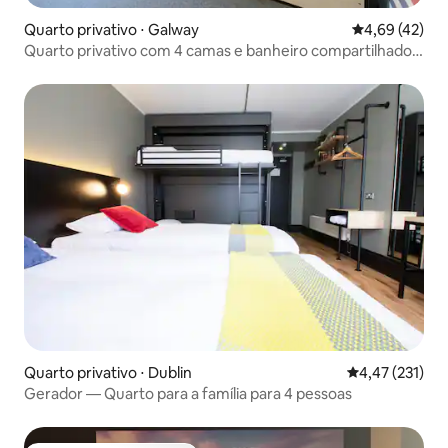
Quarto privativo ⋅ Galway
4,69 de uma a
4,69 (42)
Quarto privativo com 4 camas e banheiro compartilhado
@ Kinlay
Quarto privativo ⋅ Dublin
4,47 de uma av
4,47 (231)
Gerador — Quarto para a família para 4 pessoas