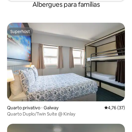
Albergues para famílias
Superhost
Superhost
Quarto privativo ⋅ Galway
4,76 de uma a
4,76 (37)
Quarto Duplo/Twin Suíte @ Kinlay