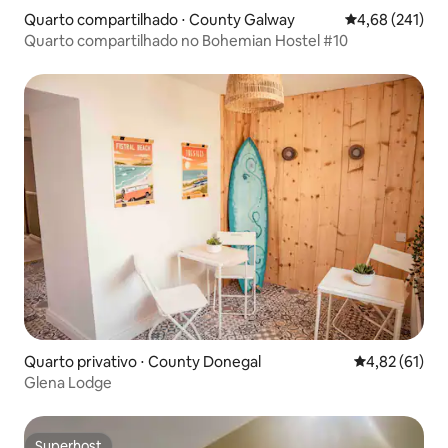
Quarto compartilhado ⋅ County Galway
4,68 de uma av
4,68 (241)
Quarto compartilhado no Bohemian Hostel #10
Quarto privativo ⋅ County Donegal
4,82 de uma a
4,82 (61)
Glena Lodge
Superhost