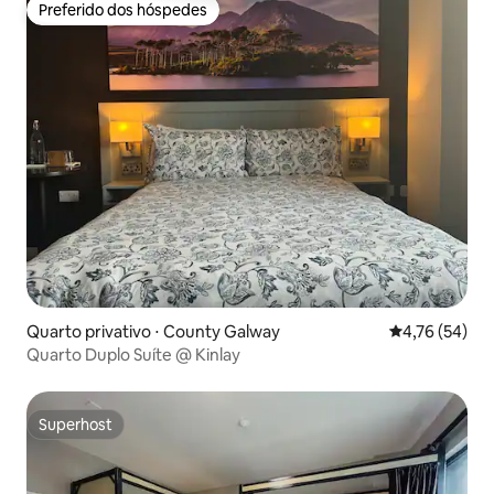
Preferido dos hóspedes
Preferido dos hóspedes
Quarto privativo ⋅ County Galway
4,76 de uma a
4,76 (54)
Quarto Duplo Suíte @ Kinlay
Superhost
Superhost