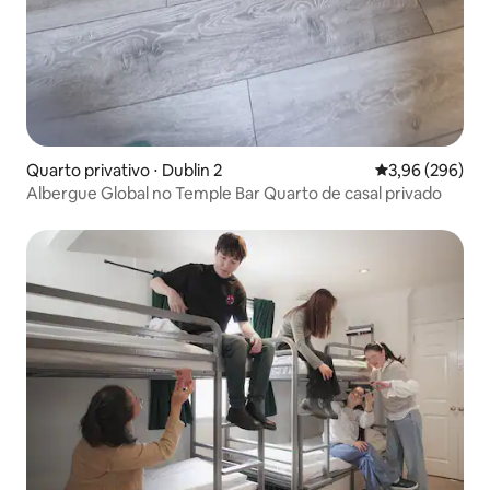
Quarto privativo ⋅ Dublin 2
3,96 de uma ava
3,96 (296)
Albergue Global no Temple Bar Quarto de casal privado