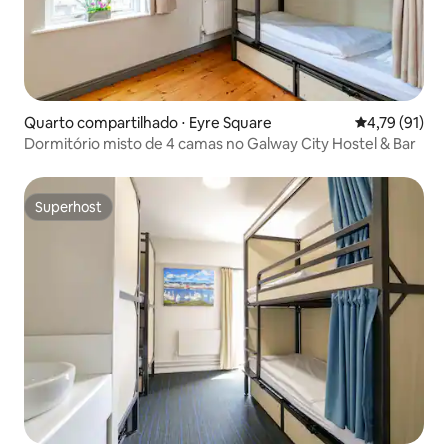
Quarto compartilhado ⋅ Eyre Square
4,79 de uma a
4,79 (91)
Dormitório misto de 4 camas no Galway City Hostel & Bar
Superhost
Superhost