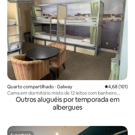
Superhost
Quarto compartilhado ⋅ Galway
4,68 de uma av
4,68 (101)
Cama em dormitório misto de 12 leitos com banheiro
Outros aluguéis por temporada em
privativo @ Kinlay
albergues