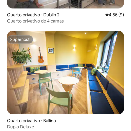
Quarto privativo ⋅ Dublin 2
4,56 de uma 
4,56 (9)
Quarto privativo de 4 camas
Superhost
Superhost
Quarto privativo ⋅ Ballina
Duplo Deluxe