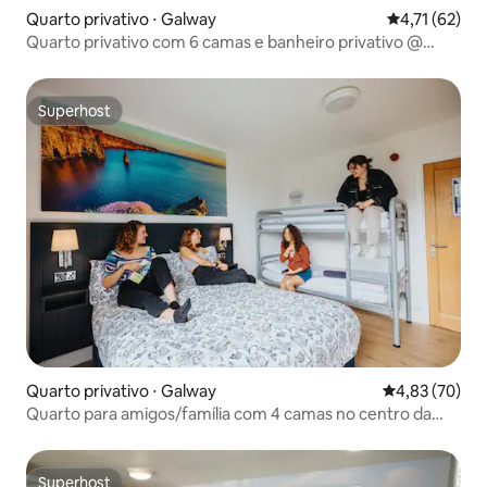
Quarto privativo ⋅ Galway
4,71 de uma a
4,71 (62)
Quarto privativo com 6 camas e banheiro privativo @
Kinlay
Superhost
Superhost
Quarto privativo ⋅ Galway
4,83 de uma a
4,83 (70)
Quarto para amigos/família com 4 camas no centro da
cidade de Snoozles
Superhost