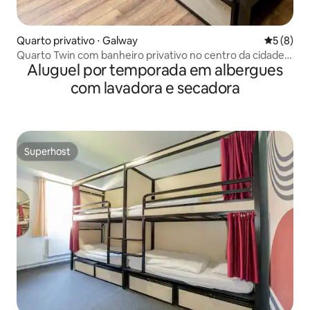
Quarto privativo ⋅ Galway
5 de uma 
5 (8)
Quarto Twin com banheiro privativo no centro da cidade
Aluguel por temporada em albergues
de Galway
com lavadora e secadora
Superhost
Superhost