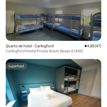
Quarto de hotel ⋅ Carlingford
4,85 de uma a
4,85 (47)
Carlingford Hostel Private Room Sleeps 8 (#06)
Superhost
Superhost