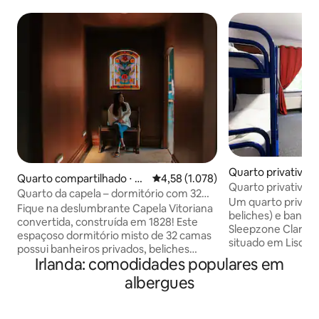
Quarto privativo ⋅
Quarto compartilhado ⋅ D
4,58 de uma avaliação média de 5,
4,58 (1.078)
re
Quarto privativo 
ublin 1
Quarto da capela – dormitório com 32
Sleepzone Clare
Um quarto privad
camas (misto e suíte)
Fique na deslumbrante Capela Vitoriana
beliches) e banhei
convertida, construída em 1828! Este
Sleepzone Clare (
espaçoso dormitório misto de 32 camas
situado em Lisdoonv
possui banheiros privados, beliches
excelente localiza
Irlanda: comodidades populares em
fechados (movimento fixo - evitar),
Penhascos de Mohe
cortina, luzes de leitura, ventilador e
albergues
caminhada no excl
armários. O Gardiner House Hostel fica a
praias fantásticas
apenas 15 minutos a pé do centro da
Doolin - o coração
cidade de Dublin (D01 E4E3). Desfrute de