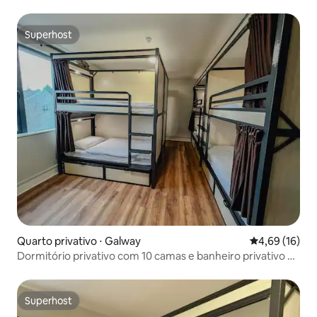
Superhost
Superhost
Quarto privativo ⋅ Galway
4,69 de uma a
4,69 (16)
Dormitório privativo com 10 camas e banheiro privativo @
Snoozles
Superhost
Superhost