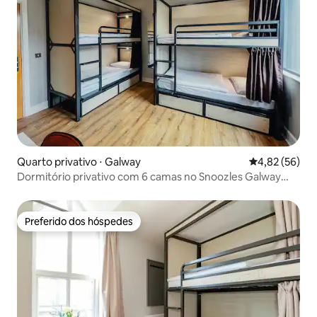
Quarto privativo ⋅ Galway
4,82 de uma a
4,82 (56)
Dormitório privativo com 6 camas no Snoozles Galway
City Centre
Preferido dos hóspedes
Preferido dos hóspedes