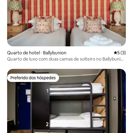
Quarto de hotel ⋅ Ballybunion
5 de uma 
5 (3)
Quarto de luxo com duas camas de solteiro no Ballybunion
Golf Club
Preferido dos hóspedes
Preferido dos hóspedes