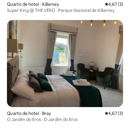
Quarto de hotel ⋅ Killarney
4,67 de uma 
4,67 (3)
Super King @ THE VÉRO · Parque Nacional de Killarney
Quarto de hotel ⋅ Bray
4,67 de uma 
4,67 (3)
O Jardim do Eros · O Jardim do Eros