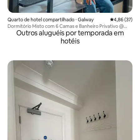
Quarto de hotel compartilhado ⋅ Galway
4,86 de uma a
4,86 (37)
Dormitório Misto com 6 Camas e Banheiro Privativo @
Outros aluguéis por temporada em
Snoozles Galway City
hotéis