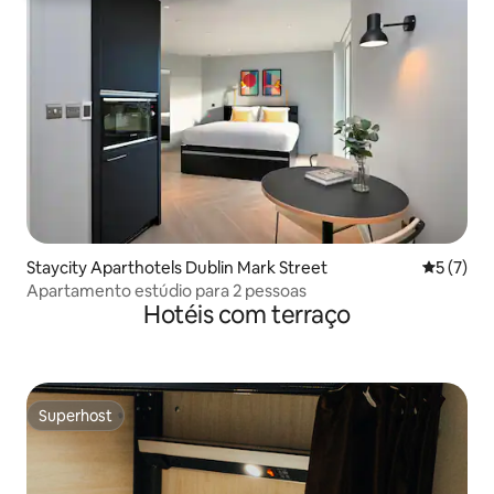
Staycity Aparthotels Dublin Mark Street
5 de uma 
5 (7)
Apartamento estúdio para 2 pessoas
Hotéis com terraço
Superhost
Superhost