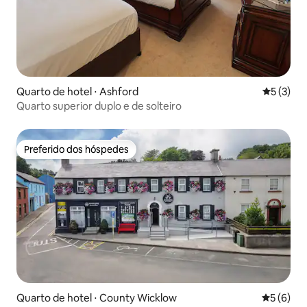
Quarto de hotel ⋅ Ashford
5 de uma 
5 (3)
Quarto superior duplo e de solteiro
Preferido dos hóspedes
Preferido dos hóspedes
Quarto de hotel ⋅ County Wicklow
5 de uma 
5 (6)