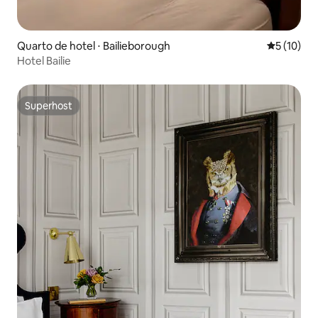
Quarto de hotel ⋅ Bailieborough
5 de uma a
5 (10)
Hotel Bailie
Superhost
Superhost