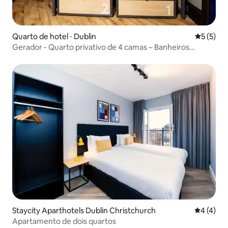
Quarto de hotel ⋅ Dublin
5 de uma 
5 (5)
Gerador - Quarto privativo de 4 camas – Banheiros
compartilhados
Staycity Aparthotels Dublin Christchurch
4 de uma 
4 (4)
Apartamento de dois quartos