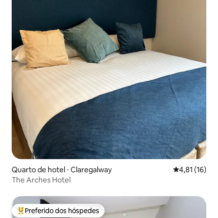
Quarto de hotel ⋅ Claregalway
4,81 de uma a
4,81 (16)
The Arches Hotel
Preferido dos hóspedes
Entre os melhores preferidos dos hóspedes