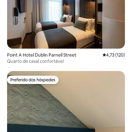
Point A Hotel Dublin Parnell Street
4,73 de uma av
4,73 (120)
Quarto de casal confortável
Preferido dos hóspedes
Preferido dos hóspedes