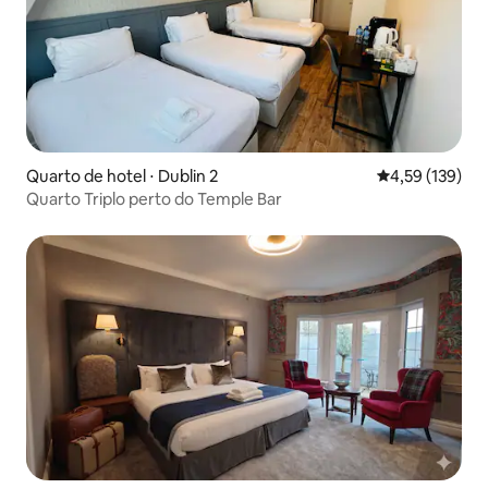
Quarto de hotel ⋅ Dublin 2
4,59 de uma av
4,59 (139)
Quarto Triplo perto do Temple Bar