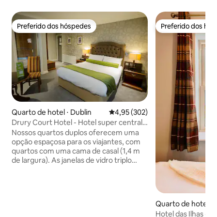
Preferido dos hóspedes
Preferido dos hó
Preferido dos hóspedes
Preferido dos hó
Quarto de hotel ⋅ Dublin
4,95 de uma avaliação média de 
4,95 (302)
Drury Court Hotel - Hotel super central
em Dublin
Nossos quartos duplos oferecem uma
opção espaçosa para os viajantes, com
quartos com uma cama de casal (1,4 m
de largura). As janelas de vidro triplo
garantem que qualquer ruído externo
seja reduzido ao mínimo. Todos os
quartos têm um banheiro privativo com
banheira, chuveiro, vaso sanitário e pia,
Quarto de hotel ⋅ 
bem como produtos de higiene pessoal
n
Hotel das Ilhas - Q
de cortesia. Equipamento para preparar