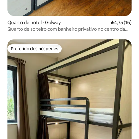
Quarto de hotel ⋅ Galway
4,75 de uma a
4,75 (16)
Quarto de solteiro com banheiro privativo no centro da
cidade de Galway
Preferido dos hóspedes
Preferido dos hóspedes