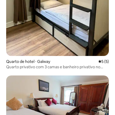
Quarto de hotel ⋅ Galway
5 de uma 
5 (5)
Quarto privativo com 3 camas e banheiro privativo no
Snoozles Galway