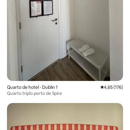
Quarto de hotel ⋅ Dublin 1
4,65 de uma av
4,65 (176)
Quarto triplo perto de Spire