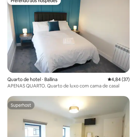
Preferido dos hóspedes
Preferido dos hóspedes
Quarto de hotel ⋅ Ballina
4,84 de uma a
4,84 (37)
APENAS QUARTO. Quarto de luxo com cama de casal
Superhost
Superhost