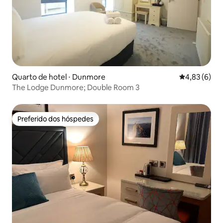
Quarto de hotel ⋅ Dunmore
4,83 de uma 
4,83 (6)
The Lodge Dunmore; Double Room 3
Preferido dos hóspedes
Preferido dos hóspedes